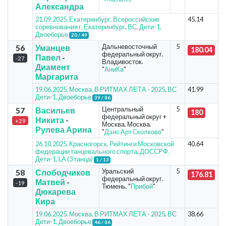
Александра
21.09.2025. Екатеринбург. Всероссийские
45.14
соревнования г. Екатеринбург
.
ВС. Дети-1,
Двоеборье
20 / 49
Дальневосточный
5
56
Уманцев
180.04
федеральный округ.
Павел
-
-27
Владивосток.
Диамент
"
АниКа
"
Маргарита
19.06.2025. Москва. В РИТМАХ ЛЕТА - 2025
.
ВС
41.99
Дети-1, Двоеборье
39 / 86
Центральный
5
57
Васильев
180
федеральный округ +
Никита
-
+29
Москва. Москва.
Рулева Арина
"
Дэнс Арт Сколково
"
26.10.2025. Красногорск. Рейтинги Московской
40.64
федерации танцевального спорта
.
ДОССРФ.
Дети-1, LA (3 танца)
1 / 13
Уральский
5
58
Слободчиков
176.81
федеральный округ.
Матвей
-
-19
Тюмень. "
Прибой
"
Дюкарева
Кира
19.06.2025. Москва. В РИТМАХ ЛЕТА - 2025
.
ВС
38.66
Дети-1, Двоеборье
46 / 86