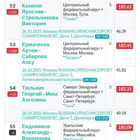
Центральный
5
52
Казаков
185.62
федеральный округ +
Ярослав
-
+102
Москва. Тула.
Стрельникова
"
Оникс
"
Виктория
26.10.2025. Москва. RUSSIAN OPEN DANCESPORT
46.39
CHAMPIONSHIP
.
ВС. Дети-1, Двоеборье
38 / 102
Центральный
5
53
Ермаченок
182.45
федеральный округ +
Артем
-
+168
Москва. Москва.
Сабирова
"
Патриот
"
Алсу
26.10.2025. Москва. RUSSIAN OPEN DANCESPORT
41.82
CHAMPIONSHIP
.
ВС. Дети-1,
Латиноамериканская программа
24 / 103
Северо-Западный
5
54
Тюлькин
182.31
федеральный округ +
Георгий
-
Мека
+10
Санкт-Петербург.
Ангелина
Санкт-Петербург.
"
Гала
"
26.10.2025. Москва. RUSSIAN OPEN DANCESPORT
49.04
CHAMPIONSHIP
.
ВС. Дети-1, Двоеборье
34 / 102
Уральский
5
55
Евдокимов
180.09
федеральный округ.
Александр
-
-6
Ханты-Мансийск.
Воронцова
"
MoDance
"