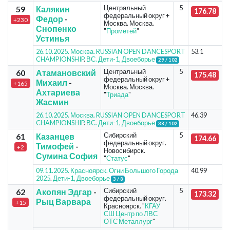
Центральный
5
59
Калякин
176.78
федеральный округ +
Федор
-
+230
Москва. Москва.
Снопенко
"
Прометей
"
Устинья
26.10.2025. Москва. RUSSIAN OPEN DANCESPORT
53.1
CHAMPIONSHIP
.
ВС. Дети-1, Двоеборье
29 / 102
Центральный
5
60
Атамановский
175.48
федеральный округ +
Михаил
-
+165
Москва. Москва.
Ахтариева
"
Триада
"
Жасмин
26.10.2025. Москва. RUSSIAN OPEN DANCESPORT
46.39
CHAMPIONSHIP
.
ВС. Дети-1, Двоеборье
38 / 102
Сибирский
5
61
Казанцев
174.66
федеральный округ.
Тимофей
-
+2
Новосибирск.
Сумина София
"
Статус
"
09.11.2025. Красноярск. Огни Большого Города
40.99
2025
.
Дети-1, Двоеборье
3 / 8
Сибирский
5
62
Акопян Эдгар
-
173.32
федеральный округ.
Рыц Варвара
+15
Красноярск. "
КГАУ
СШ Центр по ЛВС
ОТС Металлург
"