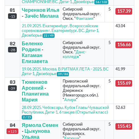
CHAMPIONSHIP
.
ВС. Дети-1, Двоеборье
56 / 102
Сибирский
5
81
Черенков Илья
157.39
федеральный округ.
-
Зачёс Милана
-15
Омск. "
Фантазия
"
21.09.2025. Екатеринбург. Всероссийские
43.04
соревнования г. Екатеринбург
.
ВС. Дети-1,
Двоеборье
22 / 49
Сибирский
5
82
Беленко
156.66
федеральный округ.
Родион
-
-28
Омск. "
Данс-
Катаман
колледж
"
Елизавета
19.06.2025. Москва. В РИТМАХ ЛЕТА - 2025
.
ВС
41.99
Дети-1, Двоеборье
39 / 86
Приволжский
5
83
Тюменков
155.69
федеральный округ.
Арсений
-
-39
Дзержинск
Планигина
(Нижегородск.обл.).
Мария
"
Алира
"
28.09.2025. Чебоксары. Кубок Главы Чувашской
52.63
Республики
.
Дети-1, 6 танцев (Открытый класс)
2 / 15
Сибирский
5
84
Ярмола Семен
155.45
федеральный округ.
-
Цыкунова
+125
Красноярск.
Ульяна
"
Катюша
"