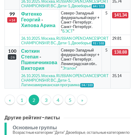
26.10.2025. Москва. RUSSIAN OPEN DANCESPORT
35.74
CHAMPIONSHIP
.
ВС. Дети-1, Двоеборье
64 / 102
Северо-Западный
5
99
Фитенко
141.34
федеральный округ +
Георгий
-
+14
Санкт-Петербург.
Хипова Арина
Санкт-Петербург.
"
БЭСТ
"
26.10.2025. Москва. RUSSIAN OPEN DANCESPORT
29.81
CHAMPIONSHIP
.
ВС. Дети-1, Двоеборье
92 / 102
Северо-Западный
5
100
Сюткин
138.88
федеральный округ +
Степан
-
-26
Санкт-Петербург.
Пшеничникова
Ленинградская обл..
Виктория
"
Эталон
"
26.10.2025. Москва. RUSSIAN OPEN DANCESPORT
35.14
CHAMPIONSHIP
.
ВС. Дети-1,
Латиноамериканская программа
34 / 103
«
1
2
3
4
5
»
Другие рейтинг-листы
Основные группы
Возрастные категории "Дети" Двоеборье, остальные категории по