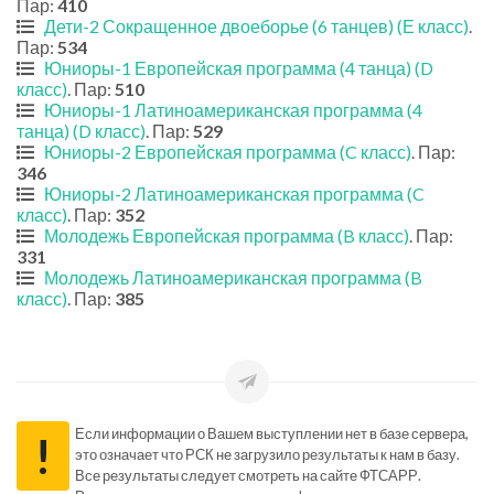
Пар:
410
Дети-2 Сокращенное двоеборье (6 танцев) (Е класс)
.
Пар:
534
Юниоры-1 Европейская программа (4 танца) (D
класс)
. Пар:
510
Юниоры-1 Латиноамериканская программа (4
танца) (D класс)
. Пар:
529
Юниоры-2 Европейская программа (C класс)
. Пар:
346
Юниоры-2 Латиноамериканская программа (C
класс)
. Пар:
352
Молодежь Европейская программа (B класс)
. Пар:
331
Молодежь Латиноамериканская программа (B
класс)
. Пар:
385
Если информации о Вашем выступлении нет в базе сервера,
!
это означает что РСК не загрузило результаты к нам в базу.
Все результаты следует смотреть на сайте ФТСАРР.