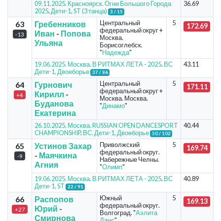
09.11.2025. Красноярск. Огни Большого Города
36.69
2025
.
Дети-1, ST (3 танца)
3 / 15
Центральный
5
63
Гребенников
172.69
федеральный округ +
Иван
-
Попова
-13
Москва.
Ульяна
Борисоглебск.
"
Надежда
"
19.06.2025. Москва. В РИТМАХ ЛЕТА - 2025
.
ВС
43.11
Дети-1, Двоеборье
37 / 86
Центральный
5
64
Гурнович
171.11
федеральный округ +
Кирилл
-
+4
Москва. Москва.
Буданова
"
Динамо
"
Екатерина
26.10.2025. Москва. RUSSIAN OPEN DANCESPORT
40.44
CHAMPIONSHIP
.
ВС. Дети-1, Двоеборье
50 / 102
Приволжский
5
65
Устинов Захар
169.74
федеральный округ.
-
Маячкина
-9
Набережные Челны.
Агния
"
Олимп
"
19.06.2025. Москва. В РИТМАХ ЛЕТА - 2025
.
ВС
40.89
Дети-1, ST
22 / 91
Южный
5
66
Распопов
169.13
федеральный округ.
Юрий
-
+27
Волгоград. "
Аэлита
Смирнова
Данс
"