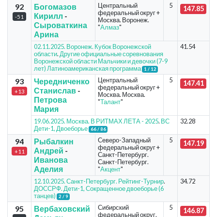
Центральный
5
92
Богомазов
147.85
федеральный округ +
Кирилл
-
-51
Москва. Воронеж.
Сыроваткина
"
Алмаз
"
Арина
02.11.2025. Воронеж. Кубок Воронежской
41.54
области
.
Другие официальные соревнования
Воронежской области Мальчики и девочки (7-9
лет) Латиноамериканская программа
1 / 12
Центральный
5
93
Чередниченко
147.41
федеральный округ +
Станислав
-
+13
Москва. Москва.
Петрова
"
Талант
"
Мария
19.06.2025. Москва. В РИТМАХ ЛЕТА - 2025
.
ВС
32.28
Дети-1, Двоеборье
66 / 86
Северо-Западный
5
94
Рыбалкин
147.19
федеральный округ +
Андрей
-
+11
Санкт-Петербург.
Иванова
Санкт-Петербург.
Аделия
"
Акцент
"
12.10.2025. Санкт-Петербург. Рейтинг-Турнир
.
34.72
ДОССРФ. Дети-1, Сокращенное двоеборье (6
танцев)
2 / 9
Сибирский
5
95
Вербаховский
146.87
федеральный округ.