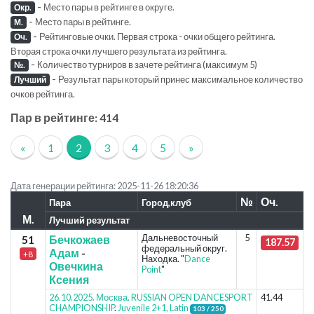
-
Место пары в рейтинге в округе.
Окр.
-
Место пары в рейтинге.
М.
-
Рейтинговые очки. Первая строка - очки общего рейтинга.
Оч.
Вторая строка очки лучшего результата из рейтинга.
-
Количество турниров в зачете рейтинга (максимум 5)
№.
-
Результат пары который принес максимальное количество
Лучший
очков рейтинга.
Пар в рейтинге: 414
«
1
2
3
4
5
»
Дата генерации рейтинга: 2025-11-26 18:20:36
№
Оч.
Пара
Город,клуб
М.
Лучший результат
Дальневосточный
5
51
Бечкожаев
187.57
федеральный округ.
Адам
-
+8
Находка. "
Dance
Овечкина
Point
"
Ксения
26.10.2025. Москва. RUSSIAN OPEN DANCESPORT
41.44
CHAMPIONSHIP
.
Juvenile 2+1, Latin
103 / 250