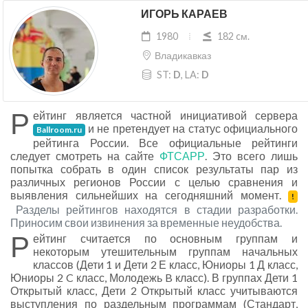
ИГОРЬ КАРАЕВ
1980
182 cм.
Владикавказ
ST:
D
, LA:
D
Р
ейтинг является частной инициативой сервера
и не претендует на статус официального
Ballroom.ru
рейтинга России. Все официальные рейтинги
следует смотреть на сайте
ФТСАРР
. Это всего лишь
попытка собрать в один список результаты пар из
различных регионов России с целью сравнения и
выявления сильнейших на сегодняшний момент.
!
Разделы рейтингов находятся в стадии разработки.
Приносим свои извинения за временные неудобства.
Р
ейтинг считается по основным группам и
некоторым утешительным группам начальных
классов (Дети 1 и Дети 2 Е класс, Юниоры 1 Д класс,
Юниоры 2 C класс, Молодежь B класс). В группах Дети 1
Открытый класс, Дети 2 Открытый класс учитываются
выступления по раздельным программам (Стандарт,