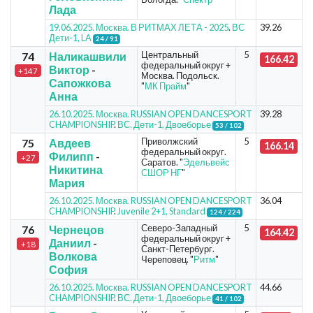
Лада
19.06.2025. Москва. В РИТМАХ ЛЕТА - 2025
.
ВС
39.26
Дети-1, LA
24 / 91
Центральный
5
74
Наликашвили
166.42
федеральный округ +
Виктор
-
+147
Москва. Подольск.
Сапожкова
"
МК Прайм
"
Анна
26.10.2025. Москва. RUSSIAN OPEN DANCESPORT
39.28
CHAMPIONSHIP
.
ВС. Дети-1, Двоеборье
53 / 102
Приволжский
5
75
Авдеев
166.14
федеральный округ.
Филипп
-
+27
Саратов. "
Эдельвейс
Никитина
СШОР НГ
"
Мария
26.10.2025. Москва. RUSSIAN OPEN DANCESPORT
36.04
CHAMPIONSHIP
.
Juvenile 2+1, Standard
124 / 224
Северо-Западный
5
76
Чернецов
164.42
федеральный округ +
Даниил
-
+18
Санкт-Петербург.
Волкова
Череповец. "
Ритм
"
София
26.10.2025. Москва. RUSSIAN OPEN DANCESPORT
44.66
CHAMPIONSHIP
.
ВС. Дети-1, Двоеборье
41 / 102