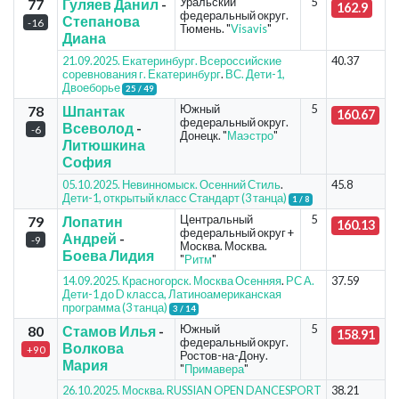
Уральский
5
77
Гуляев Данил
-
162.9
федеральный округ.
Степанова
-16
Тюмень. "
Visavis
"
Диана
21.09.2025. Екатеринбург. Всероссийские
40.37
соревнования г. Екатеринбург
.
ВС. Дети-1,
Двоеборье
25 / 49
Южный
5
78
Шпантак
160.67
федеральный округ.
Всеволод
-
-6
Донецк. "
Маэстро
"
Литюшкина
София
05.10.2025. Невинномыск. Осенний Стиль
.
45.8
Дети-1, открытый класс Стандарт (3 танца)
1 / 8
Центральный
5
79
Лопатин
160.13
федеральный округ +
Андрей
-
-9
Москва. Москва.
Боева Лидия
"
Ритм
"
14.09.2025. Красногорск. Москва Осенняя
.
РС А.
37.59
Дети-1 до D класса, Латиноамериканская
программа (3 танца)
3 / 14
Южный
5
80
Стамов Илья
-
158.91
федеральный округ.
Волкова
+90
Ростов-на-Дону.
Мария
"
Примавера
"
26.10.2025. Москва. RUSSIAN OPEN DANCESPORT
38.21