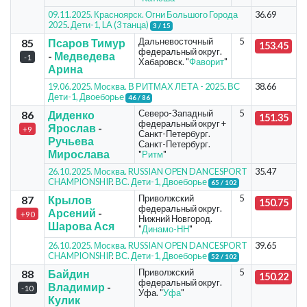
09.11.2025. Красноярск. Огни Большого Города
36.69
2025
.
Дети-1, LA (3 танца)
3 / 15
Дальневосточный
5
85
Псаров Тимур
153.45
федеральный округ.
-
Медведева
-1
Хабаровск. "
Фаворит
"
Арина
19.06.2025. Москва. В РИТМАХ ЛЕТА - 2025
.
ВС
38.66
Дети-1, Двоеборье
46 / 86
Северо-Западный
5
86
Диденко
151.35
федеральный округ +
Ярослав
-
+9
Санкт-Петербург.
Ручьева
Санкт-Петербург.
Мирослава
"
Ритм
"
26.10.2025. Москва. RUSSIAN OPEN DANCESPORT
35.47
CHAMPIONSHIP
.
ВС. Дети-1, Двоеборье
65 / 102
Приволжский
5
87
Крылов
150.75
федеральный округ.
Арсений
-
+90
Нижний Новгород.
Шарова Ася
"
Динамо-НН
"
26.10.2025. Москва. RUSSIAN OPEN DANCESPORT
39.65
CHAMPIONSHIP
.
ВС. Дети-1, Двоеборье
52 / 102
Приволжский
5
88
Байдин
150.22
федеральный округ.
Владимир
-
-10
Уфа. "
Уфа
"
Кулик