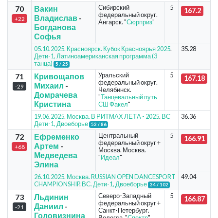
Сибирский
5
70
Вакин
167.2
федеральный округ.
Владислав
-
+22
Ангарск. "
Сюрприз
"
Богданова
Софья
05.10.2025. Красноярск. Кубок Красноярья 2025
.
35.28
Дети-1, Латиноамериканская программа (3
танца)
5 / 25
Уральский
5
71
Кривощапов
167.18
федеральный округ.
Михаил
-
-29
Челябинск.
Домрачева
"
Танцевальный путь
Кристина
СШ Факел
"
19.06.2025. Москва. В РИТМАХ ЛЕТА - 2025
.
ВС
36.36
Дети-1, Двоеборье
52 / 86
Центральный
5
72
Ефременко
166.91
федеральный округ +
Артем
-
+68
Москва. Москва.
Медведева
"
Идеал
"
Элина
26.10.2025. Москва. RUSSIAN OPEN DANCESPORT
49.04
CHAMPIONSHIP
.
ВС. Дети-1, Двоеборье
34 / 102
Северо-Западный
5
73
Льдинин
166.87
федеральный округ +
Даниил
-
-21
Санкт-Петербург.
Головизнина
Вологда. "
Спектр
"