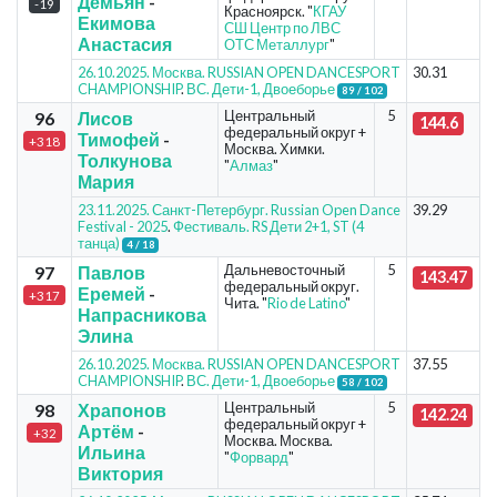
Демьян
-
-19
Красноярск. "
КГАУ
Екимова
СШ Центр по ЛВС
Анастасия
ОТС Металлург
"
26.10.2025. Москва. RUSSIAN OPEN DANCESPORT
30.31
CHAMPIONSHIP
.
ВС. Дети-1, Двоеборье
89 / 102
Центральный
5
96
Лисов
144.6
федеральный округ +
Тимофей
-
+318
Москва. Химки.
Толкунова
"
Алмаз
"
Мария
23.11.2025. Санкт-Петербург. Russian Open Dance
39.29
Festival - 2025
.
Фестиваль. RS Дети 2+1, ST (4
танца)
4 / 18
Дальневосточный
5
97
Павлов
143.47
федеральный округ.
Еремей
-
+317
Чита. "
Rio de Latino
"
Напрасникова
Элина
26.10.2025. Москва. RUSSIAN OPEN DANCESPORT
37.55
CHAMPIONSHIP
.
ВС. Дети-1, Двоеборье
58 / 102
Центральный
5
98
Храпонов
142.24
федеральный округ +
Артём
-
+32
Москва. Москва.
Ильина
"
Форвард
"
Виктория