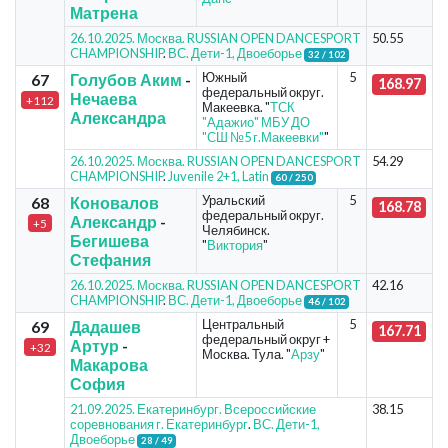
Матрена
26.10.2025. Москва. RUSSIAN OPEN DANCESPORT
50.55
CHAMPIONSHIP
.
ВС. Дети-1, Двоеборье
32 / 102
Южный
5
67
Голубов Аким
-
168.97
федеральный округ.
Нечаева
+112
Макеевка. "
ТСК
Александра
"Адажио" МБУ ДО
"СШ №5 г.Макеевки"
"
26.10.2025. Москва. RUSSIAN OPEN DANCESPORT
54.29
CHAMPIONSHIP
.
Juvenile 2+1, Latin
60 / 250
Уральский
5
68
Коновалов
168.78
федеральный округ.
Александр
-
+5
Челябинск.
Бегишева
"
Виктория
"
Стефания
26.10.2025. Москва. RUSSIAN OPEN DANCESPORT
42.16
CHAMPIONSHIP
.
ВС. Дети-1, Двоеборье
46 / 102
Центральный
5
69
Дадашев
167.71
федеральный округ +
Артур
-
+32
Москва. Тула. "
Арзу
"
Макарова
София
21.09.2025. Екатеринбург. Всероссийские
38.15
соревнования г. Екатеринбург
.
ВС. Дети-1,
Двоеборье
28 / 49