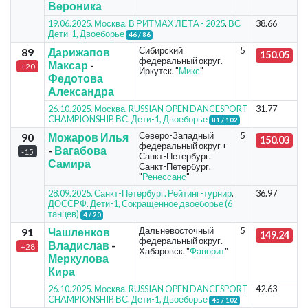
Вероника
19.06.2025. Москва. В РИТМАХ ЛЕТА - 2025
.
ВС
38.66
Дети-1, Двоеборье
46 / 86
Сибирский
5
89
Дарижапов
150.05
федеральный округ.
Максар
-
+20
Иркутск. "
Микс
"
Федотова
Александра
26.10.2025. Москва. RUSSIAN OPEN DANCESPORT
31.77
CHAMPIONSHIP
.
ВС. Дети-1, Двоеборье
81 / 102
Северо-Западный
5
90
Можаров Илья
150.03
федеральный округ +
-
Вагабова
-15
Санкт-Петербург.
Самира
Санкт-Петербург.
"
Ренессанс
"
28.09.2025. Санкт-Петербург. Рейтинг-турнир
.
36.97
ДОССРФ. Дети-1, Сокращенное двоеборье (6
танцев)
4 / 20
Дальневосточный
5
91
Чашленков
149.24
федеральный округ.
Владислав
-
+28
Хабаровск. "
Фаворит
"
Меркулова
Кира
26.10.2025. Москва. RUSSIAN OPEN DANCESPORT
42.63
CHAMPIONSHIP
.
ВС. Дети-1, Двоеборье
45 / 102