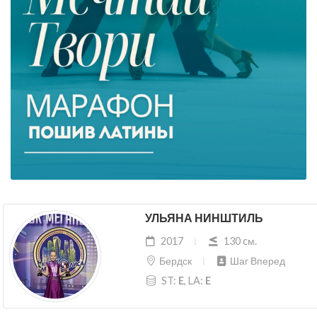
УЛЬЯНА НИНШТИЛЬ
2017
130 cм.
Бердск
Шаг Вперед
ST:
E
, LA:
E