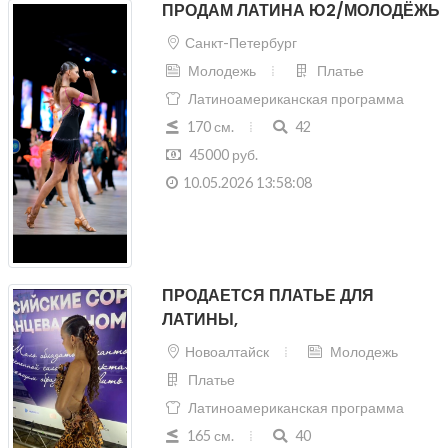
ПРОДАМ ЛАТИНА Ю2/МОЛОДЁЖЬ
Санкт-Петербург
Молодежь
Платье
Латиноамериканская программа
170 см.
42
45000 руб.
10.05.2026 13:58:08
ПРОДАЕТСЯ ПЛАТЬЕ ДЛЯ
ЛАТИНЫ,
Новоалтайск
Молодежь
Платье
Латиноамериканская программа
165 см.
40