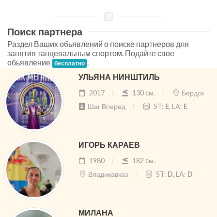
Поиск партнера
Раздел Ваших обьявлений о поиске партнеров для
занятия танцевальным спортом. Подайте свое
обьявление
.
бесплатно
УЛЬЯНА НИНШТИЛЬ
2017
130 cм.
Бердск
Шаг Вперед
ST:
E
, LA:
E
ИГОРЬ КАРАЕВ
1980
182 cм.
Владикавказ
ST:
D
, LA:
D
МИЛАНА