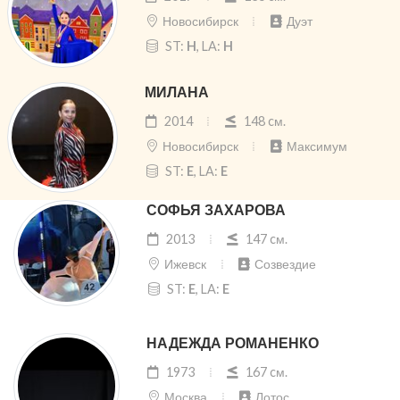
Новосибирск
Дуэт
ST:
H
, LA:
H
МИЛАНА
2014
148 cм.
Новосибирск
Максимум
ST:
E
, LA:
E
СОФЬЯ ЗАХАРОВА
2013
147 cм.
Ижевск
Созвездие
ST:
E
, LA:
E
НАДЕЖДА РОМАНЕНКО
1973
167 cм.
Москва
Лотос