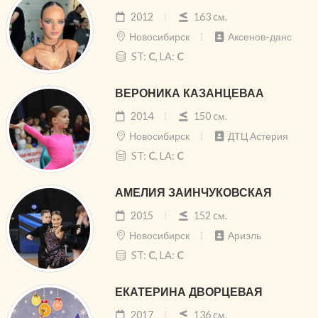
2012
163 cм.
Новосибирск
Аксенов-данс
ST:
C
, LA:
C
ВЕРОНИКА КАЗАНЦЕВАА
2014
150 cм.
Новосибирск
ДТЦ Астерия
ST:
C
, LA:
C
АМЕЛИЯ ЗАИНЧУКОВСКАЯ
2015
152 cм.
Новосибирск
Ариэль
ST:
C
, LA:
C
ЕКАТЕРИНА ДВОРЦЕВАЯ
2017
136 cм.