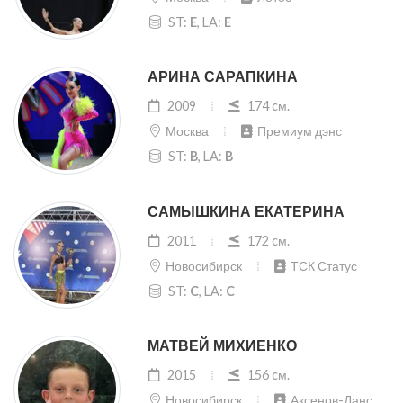
ST:
E
, LA:
E
АРИНА САРАПКИНА
2009
174 cм.
Москва
Премиум дэнс
ST:
B
, LA:
B
САМЫШКИНА ЕКАТЕРИНА
2011
172 cм.
Новосибирск
ТСК Статус
ST:
C
, LA:
C
МАТВЕЙ МИХИЕНКО
2015
156 cм.
Новосибирск
Аксенов-Данс