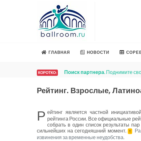
ГЛАВНАЯ
НОВОСТИ
СОРЕ
Поиск партнера
. Поднимите сво
КОРОТКО:
Рейтинг. Взрослые, Латин
Р
ейтинг является частной инициатив
рейтинга России. Все официальные рейт
собрать в один список результаты па
сильнейших на сегодняшний момент.
Ра
!
извинения за временные неудобства.