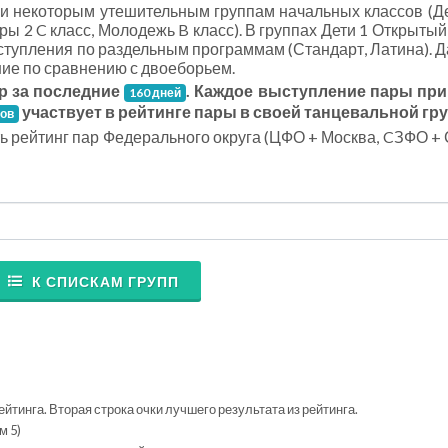
 и некоторым утешительным группам начальных классов (Де
ры 2 C класс, Молодежь B класс). В группах Дети 1 Открытый 
ступления по раздельным программам (Стандарт, Латина). 
ие по сравнению с двоеборьем.
р за последние
. Каждое выступление пары пр
160 дней
участвует в рейтинге пары в своей танцевальной гру
тов
ть рейтинг пар Федерального округа (ЦФО + Москва, CЗФО + 
К СПИСКАМ ГРУПП
ейтинга. Вторая строка очки лучшего результата из рейтинга.
м 5)