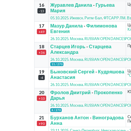
Ц
16
Журавлев Данила
-
Гурьева
Мария
-13
05.10.2025. Ижевск. Ритм-Бал
.
ФТСАРР ЛМ. Вз
Ц
17
Мазур Данила
-
Филимонова
К
Евгения
+49
26.10.2025. Москва. RUSSIAN OPEN DANCESP
П
18
Старцев Игорь
-
Старцева
Александра
+36
26.10.2025. Москва. RUSSIAN OPEN DANCESP
11 / 270
Ц
19
Быковский Сергей
-
Кудряшова
"
С
Анастасия
-4
26.10.2025. Москва. RUSSIAN OPEN DANCESP
Ю
20
Фролов Дмитрий
-
Прокопенко
Дарья
+10
26.10.2025. Москва. RUSSIAN OPEN DANCESP
8 / 270
С
21
Бурханов Антон
-
Виноградова
Пе
Анна
+90
23.11.2025. Санкт-Петербург. Невская осень 