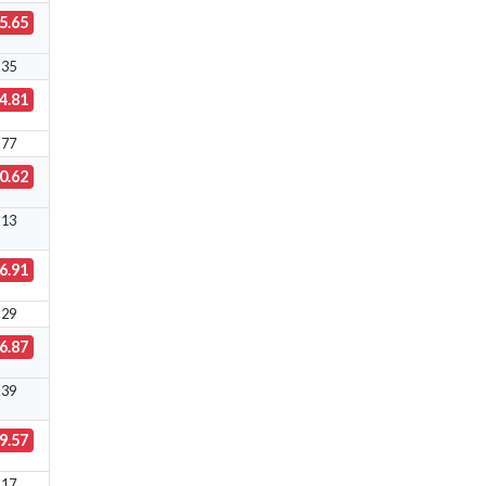
5.65
.35
4.81
.77
0.62
.13
6.91
.29
6.87
.39
9.57
.17