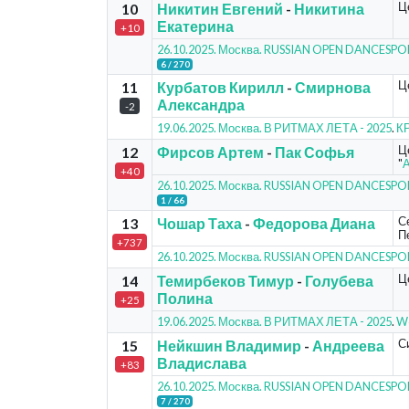
Ц
10
Никитин Евгений
-
Никитина
Екатерина
+10
26.10.2025. Москва. RUSSIAN OPEN DANCESP
6 / 270
Ц
11
Курбатов Кирилл
-
Смирнова
Александра
-2
19.06.2025. Москва. В РИТМАХ ЛЕТА - 2025
.
КР
Ц
12
Фирсов Артем
-
Пак Софья
"
+40
26.10.2025. Москва. RUSSIAN OPEN DANCESP
1 / 66
С
13
Чошар Таха
-
Федорова Диана
Пе
+737
26.10.2025. Москва. RUSSIAN OPEN DANCESP
Ц
14
Темирбеков Тимур
-
Голубева
Полина
+25
19.06.2025. Москва. В РИТМАХ ЛЕТА - 2025
.
Wo
С
15
Нейкшин Владимир
-
Андреева
Владислава
+83
26.10.2025. Москва. RUSSIAN OPEN DANCESP
7 / 270