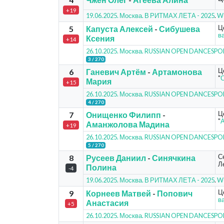
+19
19.06.2025. Москва. В РИТМАХ ЛЕТА - 2025
.
Wo
Ц
5
Капуста Алексей
-
Сибушева
в
Ксения
+14
26.10.2025. Москва. RUSSIAN OPEN DANCESP
3 / 270
Ц
6
Ганевич Артём
-
Артамонова
"
С
Мария
+15
26.10.2025. Москва. RUSSIAN OPEN DANCESP
4 / 270
Ц
7
Онищенко Филипп
-
"
Аманжолова Мадина
+19
26.10.2025. Москва. RUSSIAN OPEN DANCESP
5 / 270
С
8
Русеев Даниил
-
Синячкина
Ле
Полина
-4
19.06.2025. Москва. В РИТМАХ ЛЕТА - 2025
.
Wo
Ц
9
Корнеев Матвей
-
Попович
в
Анастасия
+5
26.10.2025. Москва. RUSSIAN OPEN DANCESP