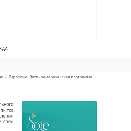
ЖДА
Платья на продажу
. 
нг
Взрослые, Латиноамериканская программа
льного
опытка
вления
м свои