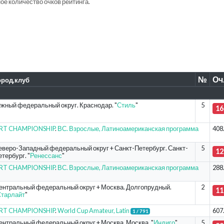
е количество очков рейтинга.
№
Оч
ород,клуб
жный федеральный округ. Краснодар. "
Стиль
"
5
16
ORT CHAMPIONSHIP
.
ВС. Взрослые, Латиноамериканская программа
408
еверо-Западный федеральный округ + Санкт-Петербург. Санкт-
5
12
тербург. "
Ренессанс
"
ORT CHAMPIONSHIP
.
ВС. Взрослые, Латиноамериканская программа
288
ентральный федеральный округ + Москва. Долгопрудный.
2
11
тарлайт
"
ORT CHAMPIONSHIP
.
World Cup Amateur, Latin
607
1 / 791
ентральный федеральный округ + Москва. Москва. "
Индиго
"
5