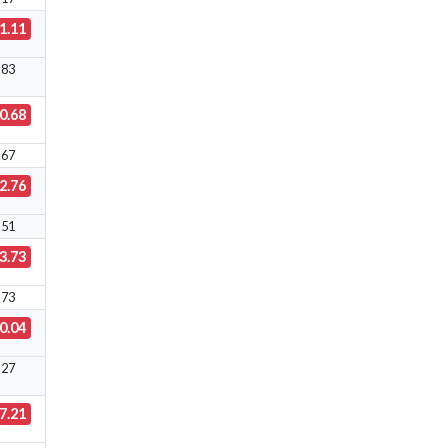
1.11
.83
0.68
.67
2.76
.51
3.73
.73
0.04
.27
7.21