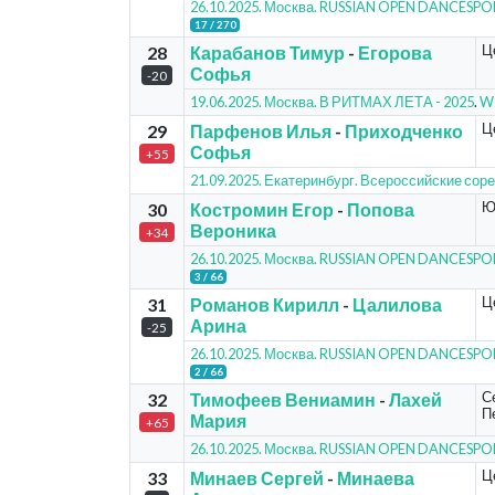
26.10.2025. Москва. RUSSIAN OPEN DANCESP
17 / 270
Ц
28
Карабанов Тимур
-
Егорова
Софья
-20
19.06.2025. Москва. В РИТМАХ ЛЕТА - 2025
.
Wo
Ц
29
Парфенов Илья
-
Приходченко
Софья
+55
21.09.2025. Екатеринбург. Всероссийские соре
Ю
30
Костромин Егор
-
Попова
Вероника
+34
26.10.2025. Москва. RUSSIAN OPEN DANCESP
3 / 66
Ц
31
Романов Кирилл
-
Цалилова
Арина
-25
26.10.2025. Москва. RUSSIAN OPEN DANCESP
2 / 66
С
32
Тимофеев Вениамин
-
Лахей
П
Мария
+65
26.10.2025. Москва. RUSSIAN OPEN DANCESP
Ц
33
Минаев Сергей
-
Минаева