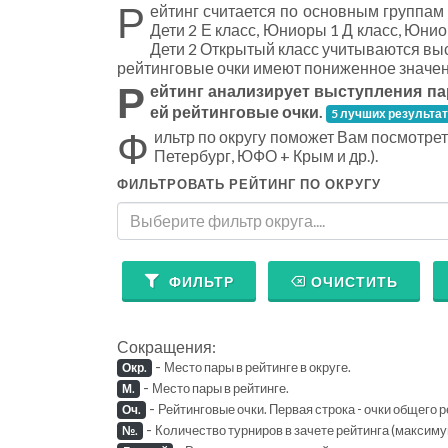
Р
ейтинг считается по основным группам
Дети 2 Е класс, Юниоры 1 Д класс, Юнио
Дети 2 Открытый класс учитываются вы
рейтинговые очки имеют пониженное значен
Р
ейтинг анализирует выступления па
ей рейтинговые очки.
5 лучших результа
Ф
ильтр по округу поможет Вам посмотре
Петербург, ЮФО + Крым и др.).
ФИЛЬТРОВАТЬ РЕЙТИНГ ПО ОКРУГУ
Выберите фильтр округа....
ФИЛЬТР
ОЧИСТИТЬ
Сокращения:
-
Место пары в рейтинге в округе.
Окр.
-
Место пары в рейтинге.
М.
-
Рейтинговые очки. Первая строка - очки общего р
Оч.
-
Количество турниров в зачете рейтинга (максиму
№.