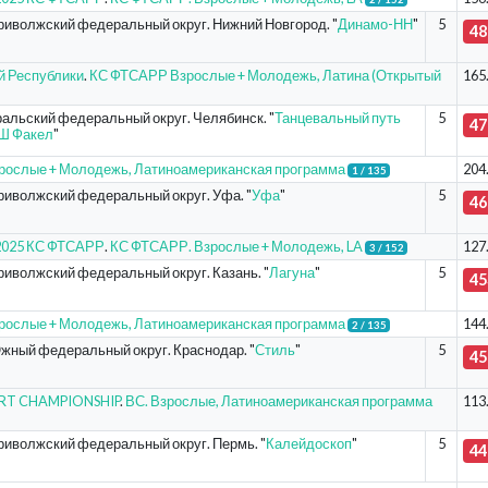
риволжский федеральный округ. Нижний Новгород. "
Динамо-НН
"
5
48
й Республики
.
КС ФТСАРР Взрослые + Молодежь, Латина (Открытый
165
ральский федеральный округ. Челябинск. "
Танцевальный путь
5
47
Ш Факел
"
рослые + Молодежь, Латиноамериканская программа
204
1 / 135
риволжский федеральный округ. Уфа. "
Уфа
"
5
46
- 2025 КС ФТСАРР
.
КС ФТСАРР. Взрослые + Молодежь, LA
127
3 / 152
риволжский федеральный округ. Казань. "
Лагуна
"
5
45
рослые + Молодежь, Латиноамериканская программа
144
2 / 135
жный федеральный округ. Краснодар. "
Стиль
"
5
45
ORT CHAMPIONSHIP
.
ВС. Взрослые, Латиноамериканская программа
113
риволжский федеральный округ. Пермь. "
Калейдоскоп
"
5
44