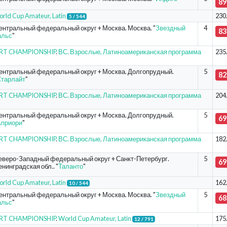
89
rld Cup Amateur, Latin
230
5 / 544
ентральный федеральный округ + Москва. Москва. "
Звездный
4
83
альс
"
ORT CHAMPIONSHIP
.
ВС. Взрослые, Латиноамериканская программа
235
ентральный федеральный округ + Москва. Долгопрудный.
5
82
тарлайт
"
ORT CHAMPIONSHIP
.
ВС. Взрослые, Латиноамериканская программа
204
ентральный федеральный округ + Москва. Долгопрудный.
5
69
Априори
"
ORT CHAMPIONSHIP
.
ВС. Взрослые, Латиноамериканская программа
182
еверо-Западный федеральный округ + Санкт-Петербург.
5
69
нинградская обл.. "
Таланто
"
rld Cup Amateur, Latin
162
10 / 544
ентральный федеральный округ + Москва. Москва. "
Звездный
5
68
альс
"
ORT CHAMPIONSHIP
.
World Cup Amateur, Latin
175
12 / 791