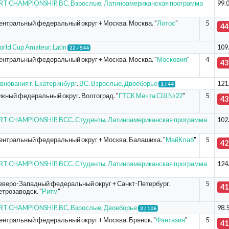
ORT CHAMPIONSHIP
.
ВС. Взрослые, Латиноамериканская программа
99.
ентральный федеральный округ + Москва. Москва. "
Лотос
"
5
44
rld Cup Amateur, Latin
109
22 / 544
ентральный федеральный округ + Москва. Москва. "
Московия
"
4
43
внования г. Екатеринбург
.
ВС. Взрослые, Двоеборье
121
1 / 44
жный федеральный округ. Волгоград. "
ГТСК Мечта СШ №22
"
5
43
ORT CHAMPIONSHIP
.
ВСС. Студенты, Латиноамериканская программа
102
ентральный федеральный округ + Москва. Балашиха. "
МайКлаб
"
5
42
ORT CHAMPIONSHIP
.
ВСС. Студенты, Латиноамериканская программа
124
еверо-Западный федеральный округ + Санкт-Петербург.
5
41
етрозаводск. "
Ритм
"
ORT CHAMPIONSHIP
.
ВС. Взрослые, Двоеборье
98.
3 / 106
ентральный федеральный округ + Москва. Брянск. "
Фантазия
"
5
41