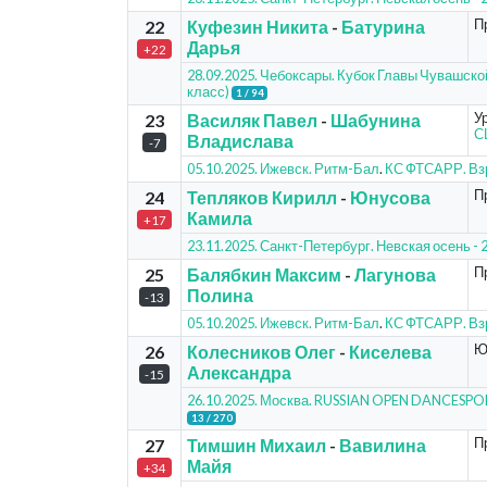
П
22
Куфезин Никита
-
Батурина
Дарья
+22
28.09.2025. Чебоксары. Кубок Главы Чувашско
класс)
1 / 94
У
23
Василяк Павел
-
Шабунина
С
Владислава
-7
05.10.2025. Ижевск. Ритм-Бал
.
КС ФТСАРР. Вз
П
24
Тепляков Кирилл
-
Юнусова
Камила
+17
23.11.2025. Санкт-Петербург. Невская осень 
П
25
Балябкин Максим
-
Лагунова
Полина
-13
05.10.2025. Ижевск. Ритм-Бал
.
КС ФТСАРР. Вз
Ю
26
Колесников Олег
-
Киселева
Александра
-15
26.10.2025. Москва. RUSSIAN OPEN DANCESP
13 / 270
П
27
Тимшин Михаил
-
Вавилина
Майя
+34