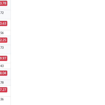
3.78
.72
3.63
.56
2.25
.73
9.97
.43
8.04
.78
7.27
.36