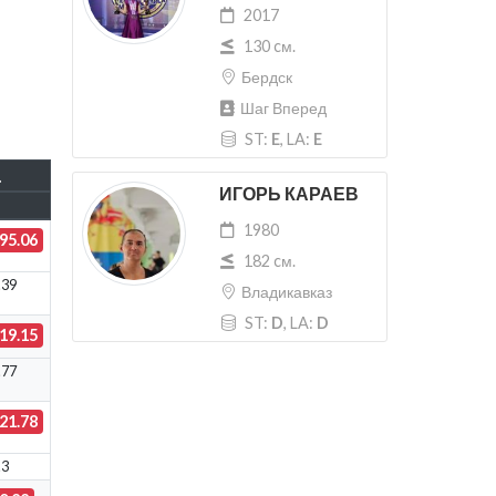
2017
130 cм.
Бердск
Шаг Вперед
ST:
E
, LA:
E
.
ИГОРЬ КАРАЕВ
1980
95.06
182 cм.
.39
Владикавказ
ST:
D
, LA:
D
19.15
.77
21.78
.3