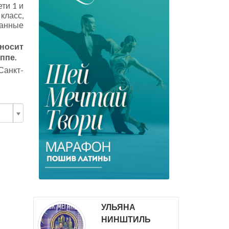
ти 1 и
класс,
Данные
иносит
ппе.
Санкт-
УЛЬЯНА
НИНШТИЛЬ