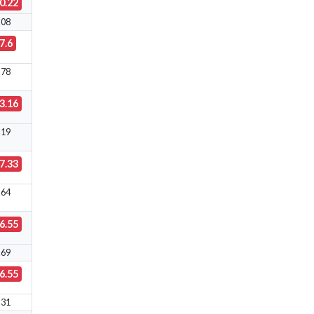
0.22
.08
7.6
.78
3.16
.19
7.33
.64
6.55
.69
6.55
.31