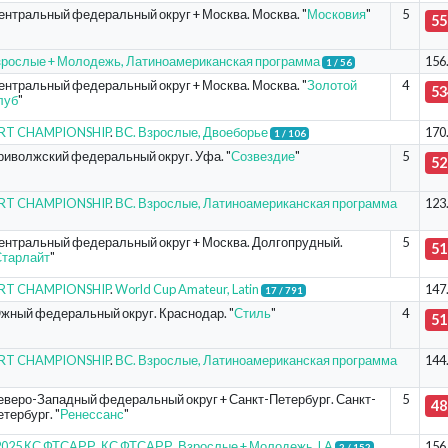
ентральный федеральный округ + Москва. Москва. "
Московия
"
5
55
рослые + Молодежь, Латиноамериканская программа
156
1 / 56
ентральный федеральный округ + Москва. Москва. "
Золотой
4
53
луб
"
ORT CHAMPIONSHIP
.
ВС. Взрослые, Двоеборье
170
1 / 106
риволжский федеральный округ. Уфа. "
Созвездие
"
5
52
ORT CHAMPIONSHIP
.
ВС. Взрослые, Латиноамериканская программа
123
ентральный федеральный округ + Москва. Долгопрудный.
5
51
тарлайт
"
ORT CHAMPIONSHIP
.
World Cup Amateur, Latin
147
17 / 791
жный федеральный округ. Краснодар. "
Стиль
"
4
51
ORT CHAMPIONSHIP
.
ВС. Взрослые, Латиноамериканская программа
144
еверо-Западный федеральный округ + Санкт-Петербург. Санкт-
5
48
тербург. "
Ренессанс
"
- 2025 КС ФТСАРР
.
КС ФТСАРР. Взрослые + Молодежь, LA
156
2 / 152