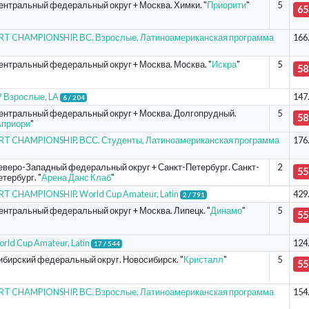
ентральный федеральный округ + Москва. Химки. "
Приорити
"
5
65
ORT CHAMPIONSHIP
.
ВС. Взрослые, Латиноамериканская программа
166
ентральный федеральный округ + Москва. Москва. "
Искра
"
5
58
 Взрослые, LA
147
6 / 204
ентральный федеральный округ + Москва. Долгопрудный.
5
58
Априори
"
ORT CHAMPIONSHIP
.
ВСС. Студенты, Латиноамериканская программа
176
еверо-Западный федеральный округ + Санкт-Петербург. Санкт-
2
55
тербург. "
Арена Данс Клаб
"
ORT CHAMPIONSHIP
.
World Cup Amateur, Latin
429
2 / 791
ентральный федеральный округ + Москва. Липецк. "
Динамо
"
5
55
rld Cup Amateur, Latin
124
17 / 544
ибирский федеральный округ. Новосибирск. "
Кристалл
"
5
55
ORT CHAMPIONSHIP
.
ВС. Взрослые, Латиноамериканская программа
154