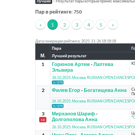
-
Результат пары который принес максимально
Лучший
Пар в рейтинге: 750
«
1
2
3
4
5
»
Дата генерации рейтинга: 2025-11-26 18:18:18
Пара
Г
М.
Лучший результат
Ю
1
Горюнов Артем
-
Лаптева
Эльвира
26.10.2025. Москва. RUSSIAN OPEN DANCESP
1 / 270
С
2
Филев Егор
-
Богатищева Анна
Пе
26.10.2025. Москва. RUSSIAN OPEN DANCESP
2 / 270
Ц
3
Мирханов Шариф
-
"
С
Долгополова Анна
+4
26.10.2025. Москва. RUSSIAN OPEN DANCESP
Ц
4
Чжен Олег
-
Агеева Алина