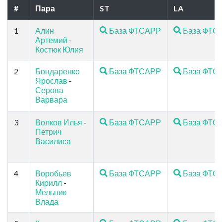
#
Пара
ST
LA
1
Алин
База ФТСАРР
База ФТС
Артемий
-
Костюк Юлия
2
Бондаренко
База ФТСАРР
База ФТС
Ярослав
-
Серова
Варвара
3
Волков Илья
-
База ФТСАРР
База ФТС
Петрич
Василиса
4
Воробьев
База ФТСАРР
База ФТС
Кирилл
-
Мельник
Влада