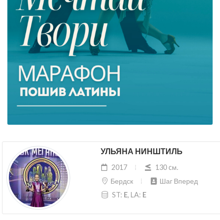
УЛЬЯНА НИНШТИЛЬ
2017
130 cм.
Бердск
Шаг Вперед
ST:
E
, LA:
E