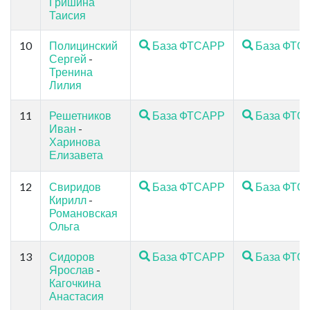
Гришина
Таисия
10
Полицинский
База ФТСАРР
База ФТС
Сергей
-
Тренина
Лилия
11
Решетников
База ФТСАРР
База ФТС
Иван
-
Харинова
Елизавета
12
Свиридов
База ФТСАРР
База ФТС
Кирилл
-
Романовская
Ольга
13
Сидоров
База ФТСАРР
База ФТС
Ярослав
-
Кагочкина
Анастасия