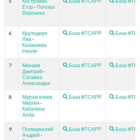
5
Костромин
База ФТСАРР
База ФТС
Егор
-
Попова
Вероника
6
Круподеря
База ФТСАРР
База ФТС
Лев
-
Казанчева
Нелли
7
Минаев
База ФТСАРР
База ФТС
Дмитрий
-
Сатаева
Александра
8
Мурзагалиев
База ФТСАРР
База ФТС
Мерген
-
Кабалина
Алла
9
Полицинский
База ФТСАРР
База ФТС
Андрей
-