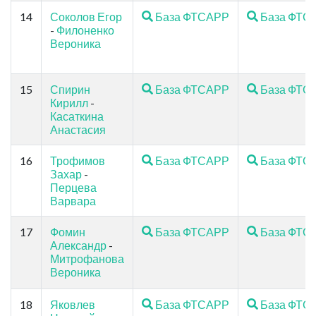
14
Соколов Егор
База ФТСАРР
База ФТС
-
Филоненко
Вероника
15
Спирин
База ФТСАРР
База ФТС
Кирилл
-
Касаткина
Анастасия
16
Трофимов
База ФТСАРР
База ФТС
Захар
-
Перцева
Варвара
17
Фомин
База ФТСАРР
База ФТС
Александр
-
Митрофанова
Вероника
18
Яковлев
База ФТСАРР
База ФТС