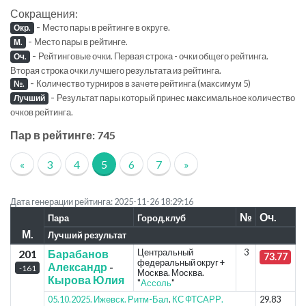
Сокращения:
-
Место пары в рейтинге в округе.
Окр.
-
Место пары в рейтинге.
М.
-
Рейтинговые очки. Первая строка - очки общего рейтинга.
Оч.
Вторая строка очки лучшего результата из рейтинга.
-
Количество турниров в зачете рейтинга (максимум 5)
№.
-
Результат пары который принес максимальное количество
Лучший
очков рейтинга.
Пар в рейтинге: 745
«
3
4
5
6
7
»
Дата генерации рейтинга: 2025-11-26 18:29:16
№
Оч.
Пара
Город,клуб
М.
Лучший результат
Центральный
3
201
Барабанов
73.77
федеральный округ +
Александр
-
-161
Москва. Москва.
Кырова Юлия
"
Ассоль
"
05.10.2025. Ижевск. Ритм-Бал
.
КС ФТСАРР.
29.83