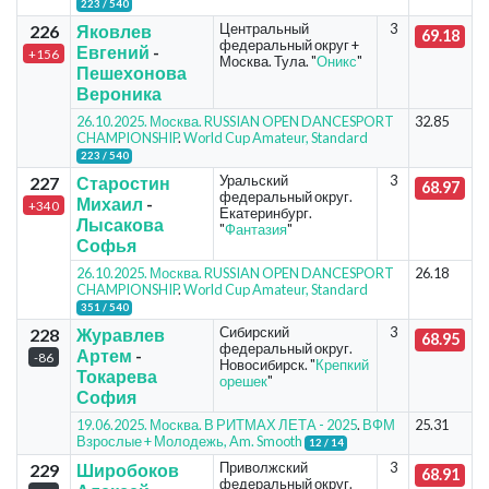
223 / 540
Центральный
3
226
Яковлев
69.18
федеральный округ +
Евгений
-
+156
Москва. Тула. "
Оникс
"
Пешехонова
Вероника
26.10.2025. Москва. RUSSIAN OPEN DANCESPORT
32.85
CHAMPIONSHIP
.
World Cup Amateur, Standard
223 / 540
Уральский
3
227
Старостин
68.97
федеральный округ.
Михаил
-
+340
Екатеринбург.
Лысакова
"
Фантазия
"
Софья
26.10.2025. Москва. RUSSIAN OPEN DANCESPORT
26.18
CHAMPIONSHIP
.
World Cup Amateur, Standard
351 / 540
Сибирский
3
228
Журавлев
68.95
федеральный округ.
Артем
-
-86
Новосибирск. "
Крепкий
Токарева
орешек
"
София
19.06.2025. Москва. В РИТМАХ ЛЕТА - 2025
.
ВФМ
25.31
Взрослые + Молодежь, Am. Smooth
12 / 14
Приволжский
3
229
Широбоков
68.91
федеральный округ.