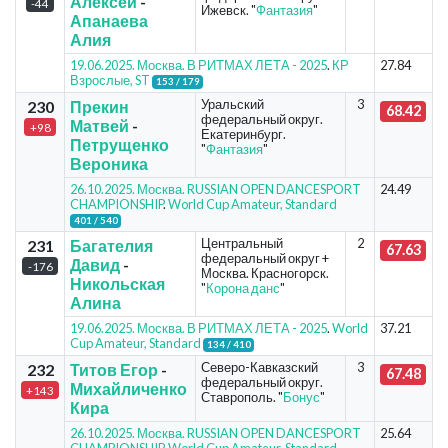
Алексей
-
-44
Ижевск. "
Фантазия
"
Апанаева
Алия
19.06.2025. Москва. В РИТМАХ ЛЕТА - 2025
.
КР
27.84
Взрослые, ST
153 / 179
Уральский
3
230
Прекин
68.42
федеральный округ.
Матвей
-
+98
Екатеринбург.
Петрущенко
"
Фантазия
"
Вероника
26.10.2025. Москва. RUSSIAN OPEN DANCESPORT
24.49
CHAMPIONSHIP
.
World Cup Amateur, Standard
401 / 540
Центральный
2
231
Багателия
67.63
федеральный округ +
Давид
-
-176
Москва. Красногорск.
Никольская
"
Корона данс
"
Алина
19.06.2025. Москва. В РИТМАХ ЛЕТА - 2025
.
World
37.21
Cup Amateur, Standard
134 / 410
Северо-Кавказский
3
232
Титов Егор
-
67.48
федеральный округ.
Михайличенко
+143
Ставрополь. "
Бонус
"
Кира
26.10.2025. Москва. RUSSIAN OPEN DANCESPORT
25.64