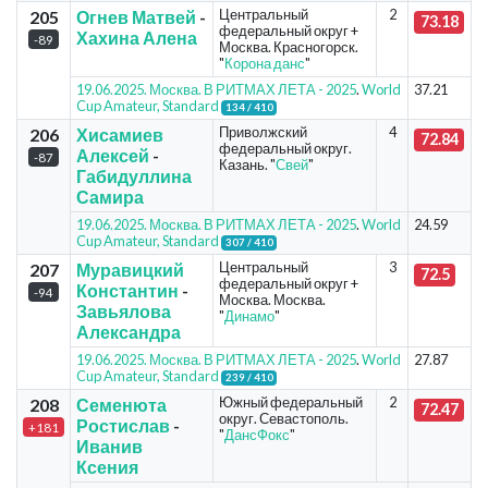
Центральный
2
205
Огнев Матвей
-
73.18
федеральный округ +
Хахина Алена
-89
Москва. Красногорск.
"
Корона данс
"
19.06.2025. Москва. В РИТМАХ ЛЕТА - 2025
.
World
37.21
Cup Amateur, Standard
134 / 410
Приволжский
4
206
Хисамиев
72.84
федеральный округ.
Алексей
-
-87
Казань. "
Свей
"
Габидуллина
Самира
19.06.2025. Москва. В РИТМАХ ЛЕТА - 2025
.
World
24.59
Cup Amateur, Standard
307 / 410
Центральный
3
207
Муравицкий
72.5
федеральный округ +
Константин
-
-94
Москва. Москва.
Завьялова
"
Динамо
"
Александра
19.06.2025. Москва. В РИТМАХ ЛЕТА - 2025
.
World
27.87
Cup Amateur, Standard
239 / 410
Южный федеральный
2
208
Семенюта
72.47
округ. Севастополь.
Ростислав
-
+181
"
ДансФокс
"
Иванив
Ксения