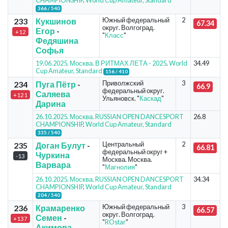
CHAMPIONSHIP
.
World Cup Amateur, Standard
366 / 540
Южный федеральный
2
233
Кукшинов
67.34
округ. Волгоград.
Егор
-
+12
"
Класс
"
Федяшина
Софья
19.06.2025. Москва. В РИТМАХ ЛЕТА - 2025
.
World
34.49
Cup Amateur, Standard
156 / 410
Приволжский
3
234
Пуга Пётр
-
66.9
федеральный округ.
Саляева
+121
Ульяновск. "
Каскад
"
Дарина
26.10.2025. Москва. RUSSIAN OPEN DANCESPORT
26.8
CHAMPIONSHIP
.
World Cup Amateur, Standard
335 / 540
Центральный
2
235
Доган Булут
-
66.81
федеральный округ +
Чуркина
-13
Москва. Москва.
Варвара
"
Магнолия
"
26.10.2025. Москва. RUSSIAN OPEN DANCESPORT
34.34
CHAMPIONSHIP
.
World Cup Amateur, Standard
204 / 540
Южный федеральный
3
236
Крамаренко
66.57
округ. Волгоград.
Семен
-
+137
"
ROstar
"
Акимова