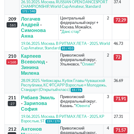
26.10.2025. Москва. RUSSIAN OPEN DANCESPORT
37.4
CHAMPIONSHIP
.
World Cup Amateur, Standard
172 / 540
Центральный
2
209
Логачев
72.29
федеральный округ +
Андрей
-
-161
Москва. Можайск.
Симонова
"
Данс стар
"
Анна
19.06.2025. Москва. В РИТМАХ ЛЕТА - 2025
.
World
46.73
Cup Amateur, Standard
85 / 410
Приволжский
2
210
Карпеев
72
федеральный округ.
Всеволод
-
+168
Ульяновск. "
Олимп
"
Зинина
Милена
28.09.2025. Чебоксары. Кубок Главы Чувашской
36.69
Республики
.
КС ФТСАРР Взрослые + Молодежь,
Стандарт (Открытый класс)
15 / 76
Приволжский
3
211
Рябаев Эмиль
71.91
федеральный округ.
-
Зарипова
-27
Казань. "
Ювента
"
София
19.06.2025. Москва. В РИТМАХ ЛЕТА - 2025
.
КР
27.31
Взрослые, ST
159 / 179
Приволжский
4
212
Антонов
71.57
федеральный округ.