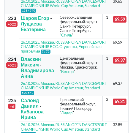
26.10.2025. Москва. RUSSIAN OPEN DANCESPORT
39.65
CHAMPIONSHIP
.
World Cup Amateur, Standard
153 / 540
Северо-Западный
1
223
Шаров Егор
-
69.59
федеральный округ +
Лущаева
+522
Санкт-Петербург.
Екатерина
Санкт-Петербург.
"
Стиль
"
26.10.2025. Москва. RUSSIAN OPEN DANCESPORT
69.59
CHAMPIONSHIP
.
ВСС. Студенты, Европейская
программа
7 / 72
Центральный
1
224
Власкин
69.37
федеральный округ +
Максим
-
+521
Москва. Красногорск.
Владимирова
"
Вектор
"
Анна
26.10.2025. Москва. RUSSIAN OPEN DANCESPORT
69.37
CHAMPIONSHIP
.
World Cup Amateur, Standard
50 / 540
Приволжский
3
225
Салоид
69.31
федеральный округ.
Даниил
-
+6
Нижний Новгород.
Кабанова
"
Лидер
"
Ирина
26.10.2025. Москва. RUSSIAN OPEN DANCESPORT
32.85
CHAMPIONSHIP
.
World Cup Amateur, Standard