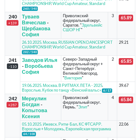
CHAMPIONSHIP
.
World Cup Amateur, Standard
260 / 540
Приволжский
3
240
Туваев
65.89
федеральный округ.
Вячеслав
-
+139
Саратов. "
Эдельвейс
Щербакова
СШОР НГ
"
София
26.10.2025. Москва. RUSSIAN OPEN DANCESPORT
29.21
CHAMPIONSHIP
.
World Cup Amateur, Standard
282 / 540
Северо-Западный
2
241
Заводов Илья
65.85
федеральный округ +
-
Воробьева
-110
Санкт-Петербург.
София
Великий Новгород.
"
Виктория
"
19.06.2025. Москва. В РИТМАХ ЛЕТА - 2025
.
39.67
Взрослые, Кубок по танцу «Венский вальс»
6 / 17
Приволжский
4
242
Меркулин
65.84
федеральный округ.
Богдан
-
+287
Пермь. "
Элит
"
Копытова
Ксения
05.10.2025. Ижевск. Ритм-Бал
.
КС ФТСАРР.
22.06
Взрослые + Молодежь, Европейская программа
64 / 108