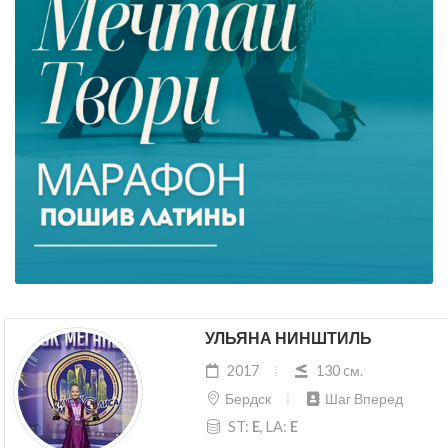
УЛЬЯНА НИНШТИЛЬ
2017
130 cм.
Бердск
Шаг Вперед
ST:
E
, LA:
E