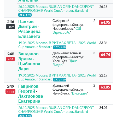
26.10.2025. Москва. RUSSIAN OPEN DANCESPORT
26.18
CHAMPIONSHIP
.
World Cup Amateur, Standard
351 / 540
Сибирский
2
246
Панков
64.95
федеральный округ.
Дмитрий
-
-109
Новосибирск. "
СШ
Рязанцева
Эдельвейс
"
Елизавета
19.06.2025. Москва. В РИТМАХ ЛЕТА - 2025
.
World
33.34
Cup Amateur, Standard
167 / 410
Дальневосточный
3
248
Занданов
64.74
федеральный округ.
Эрдэм
-
+81
Улан-Удэ. "
Данс-
Цыбанова
Лидер
"
Дари
19.06.2025. Москва. В РИТМАХ ЛЕТА - 2025
.
World
22.19
Cup Amateur, Standard
377 / 410
Уральский
2
249
Гаврилов
63.85
федеральный округ.
Георгий
-
+496
Челябинск. "
Виктория
"
Лактионова
Екатерина
26.10.2025. Москва. RUSSIAN OPEN DANCESPORT
34.01
CHAMPIONSHIP
.
World Cup Amateur, Standard
208 / 540