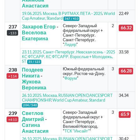
Анастасия
19.06.2025. Москва. В РИТМАХ ЛЕТА - 2025
.
World
22.49
Cup Amateur, Standard
367 / 410
Северо-Западный
2
237
Захаров Егор
-
66.32
федеральный округ +
Веселова
-133
Санкт-Петербург.
Екатерина
Санкт-Петербург.
"
Лидер
"
23.11.2025. Санкт-Петербург. Невская осень - 2025
33.58
КС ФТСАРР
.
КС ФТСАРР. Взрослые + Молодежь,
ST
35 / 123
Южный федеральный
3
238
Поздеев
66.28
округ. Ростов-на-Дону.
Никита
-
+114
"
Форум
"
Жукова
Вероника
26.10.2025. Москва. RUSSIAN OPEN DANCESPORT
34.34
CHAMPIONSHIP
.
World Cup Amateur, Standard
204 / 540
Северо-Западный
3
239
Светлов
65.9
федеральный округ +
Дмитрий
-
+410
Санкт-Петербург.
Сатина
Великий Новгород.
Анастасия
"
ТСК "Инсайт"
"
26.10.2025. Москва. RUSSIAN OPEN DANCESPORT
30.42