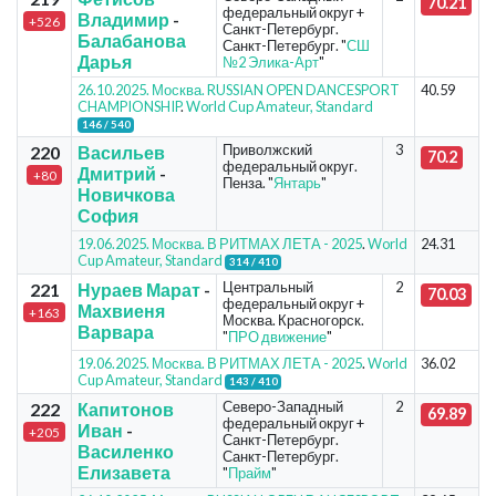
70.21
федеральный округ +
Владимир
-
+526
Санкт-Петербург.
Балабанова
Санкт-Петербург. "
СШ
Дарья
№2 Элика-Арт
"
26.10.2025. Москва. RUSSIAN OPEN DANCESPORT
40.59
CHAMPIONSHIP
.
World Cup Amateur, Standard
146 / 540
Приволжский
3
220
Васильев
70.2
федеральный округ.
Дмитрий
-
+80
Пенза. "
Янтарь
"
Новичкова
София
19.06.2025. Москва. В РИТМАХ ЛЕТА - 2025
.
World
24.31
Cup Amateur, Standard
314 / 410
Центральный
2
221
Нураев Марат
-
70.03
федеральный округ +
Махвиеня
+163
Москва. Красногорск.
Варвара
"
ПРО движение
"
19.06.2025. Москва. В РИТМАХ ЛЕТА - 2025
.
World
36.02
Cup Amateur, Standard
143 / 410
Северо-Западный
2
222
Капитонов
69.89
федеральный округ +
Иван
-
+205
Санкт-Петербург.
Василенко
Санкт-Петербург.
Елизавета
"
Прайм
"