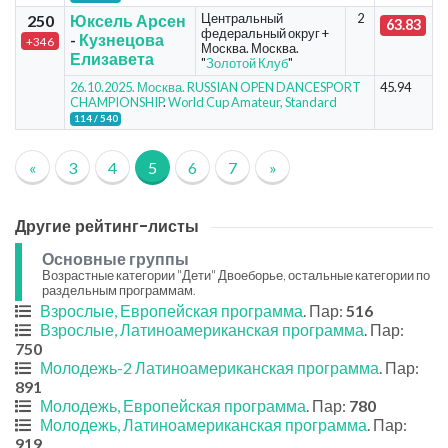
Центральный
2
250
Юксель Арсен
63.83
федеральный округ +
-
Кузнецова
+346
Москва. Москва.
Елизавета
"
Золотой Клуб
"
26.10.2025. Москва. RUSSIAN OPEN DANCESPORT
45.94
CHAMPIONSHIP
.
World Cup Amateur, Standard
114 / 540
«
3
4
5
6
7
»
Другие рейтинг-листы
Основные группы
Возрастные категории "Дети" Двоеборье, остальные категории по
раздельным программам.
Взрослые, Европейская программа
. Пар:
516
Взрослые, Латиноамериканская программа
. Пар:
750
Молодежь-2 Латиноамериканская программа
. Пар:
891
Молодежь, Европейская программа
. Пар:
780
Молодежь, Латиноамериканская программа
. Пар:
919