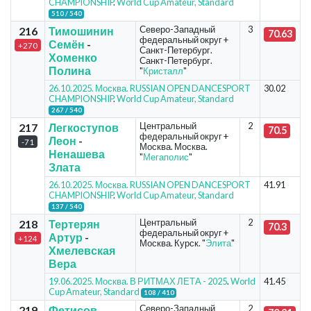
CHAMPIONSHIP
.
World Cup Amateur, Standard
510 / 540
Северо-Западный
3
216
Тимошинин
70.63
федеральный округ +
Семён
-
+270
Санкт-Петербург.
Хоменко
Санкт-Петербург.
Полина
"
Кристалл
"
26.10.2025. Москва. RUSSIAN OPEN DANCESPORT
30.02
CHAMPIONSHIP
.
World Cup Amateur, Standard
267 / 540
Центральный
2
217
Легкоступов
70.5
федеральный округ +
Леон
-
-71
Москва. Москва.
Ненашева
"
Мегаполис
"
Злата
26.10.2025. Москва. RUSSIAN OPEN DANCESPORT
41.91
CHAMPIONSHIP
.
World Cup Amateur, Standard
137 / 540
Центральный
2
218
Тертерян
70.3
федеральный округ +
Артур
-
+124
Москва. Курск. "
Элита
"
Хмелевская
Вера
19.06.2025. Москва. В РИТМАХ ЛЕТА - 2025
.
World
41.45
Cup Amateur, Standard
108 / 410
Северо-Западный
2
219
Фетисов