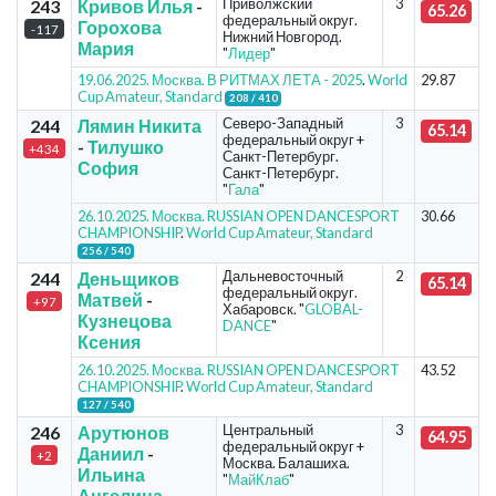
Приволжский
3
243
Кривов Илья
-
65.26
федеральный округ.
Горохова
-117
Нижний Новгород.
Мария
"
Лидер
"
19.06.2025. Москва. В РИТМАХ ЛЕТА - 2025
.
World
29.87
Cup Amateur, Standard
208 / 410
Северо-Западный
3
244
Лямин Никита
65.14
федеральный округ +
-
Тилушко
+434
Санкт-Петербург.
София
Санкт-Петербург.
"
Гала
"
26.10.2025. Москва. RUSSIAN OPEN DANCESPORT
30.66
CHAMPIONSHIP
.
World Cup Amateur, Standard
256 / 540
Дальневосточный
2
244
Деньщиков
65.14
федеральный округ.
Матвей
-
+97
Хабаровск. "
GLOBAL-
Кузнецова
DANCE
"
Ксения
26.10.2025. Москва. RUSSIAN OPEN DANCESPORT
43.52
CHAMPIONSHIP
.
World Cup Amateur, Standard
127 / 540
Центральный
3
246
Арутюнов
64.95
федеральный округ +
Даниил
-
+2
Москва. Балашиха.
Ильина
"
МайКлаб
"
Ангелина