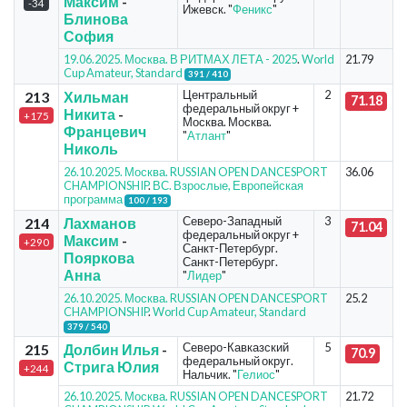
Максим
-
-34
Ижевск. "
Феникс
"
Блинова
София
19.06.2025. Москва. В РИТМАХ ЛЕТА - 2025
.
World
21.79
Cup Amateur, Standard
391 / 410
Центральный
2
213
Хильман
71.18
федеральный округ +
Никита
-
+175
Москва. Москва.
Францевич
"
Атлант
"
Николь
26.10.2025. Москва. RUSSIAN OPEN DANCESPORT
36.06
CHAMPIONSHIP
.
ВС. Взрослые, Европейская
программа
100 / 193
Северо-Западный
3
214
Лахманов
71.04
федеральный округ +
Максим
-
+290
Санкт-Петербург.
Пояркова
Санкт-Петербург.
Анна
"
Лидер
"
26.10.2025. Москва. RUSSIAN OPEN DANCESPORT
25.2
CHAMPIONSHIP
.
World Cup Amateur, Standard
379 / 540
Северо-Кавказский
5
215
Долбин Илья
-
70.9
федеральный округ.
Стрига Юлия
+244
Нальчик. "
Гелиос
"
26.10.2025. Москва. RUSSIAN OPEN DANCESPORT
21.72