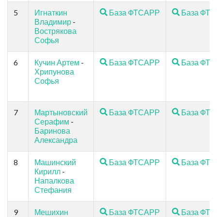
5
Игнаткин
База ФТСАРР
База ФТ
Владимир
-
Вострякова
Софья
6
Кучин Артем
-
База ФТСАРР
База ФТ
Хрипунова
Софья
7
Мартыновский
База ФТСАРР
База ФТ
Серафим
-
Баринова
Александра
8
Машинский
База ФТСАРР
База ФТ
Кирилл
-
Напалкова
Стефания
9
Мешихин
База ФТСАРР
База ФТ