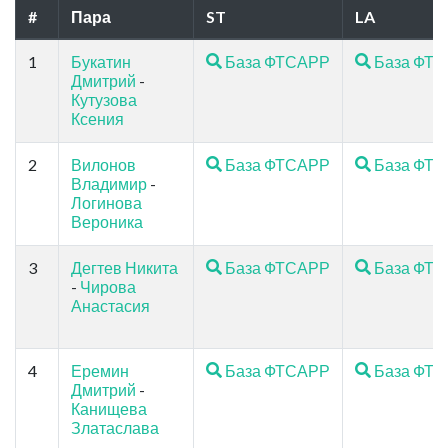
#
Пара
ST
LA
1
Букатин
База ФТСАРР
База ФТ
Дмитрий
-
Кутузова
Ксения
2
Вилонов
База ФТСАРР
База ФТ
Владимир
-
Логинова
Вероника
3
Дегтев Никита
База ФТСАРР
База ФТ
-
Чирова
Анастасия
4
Еремин
База ФТСАРР
База ФТ
Дмитрий
-
Канищева
Златаслава