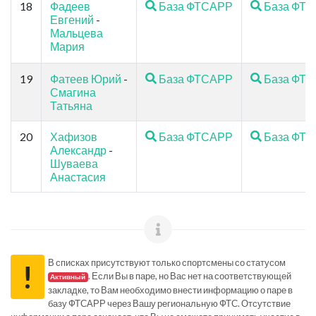
18
Фадеев
База ФТСАРР
База ФТ
Евгений
-
Мальцева
Мария
19
Фатеев Юрий
-
База ФТСАРР
База ФТ
Смагина
Татьяна
20
Хафизов
База ФТСАРР
База ФТ
Александр
-
Шуваева
Анастасия
В списках присутствуют только спортсмены со статусом
!
. Если Вы в паре, но Вас нет на соответствующей
Активный
закладке, то Вам необходимо внести информацию о паре в
базу ФТСАРР через Вашу региональную ФТС. Отсутствие