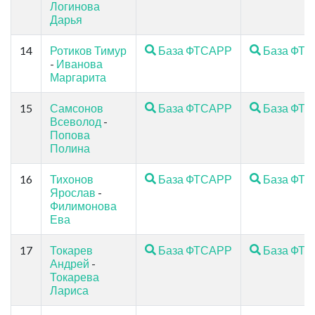
Логинова
Дарья
14
Ротиков Тимур
База ФТСАРР
База ФТ
-
Иванова
Маргарита
15
Самсонов
База ФТСАРР
База ФТ
Всеволод
-
Попова
Полина
16
Тихонов
База ФТСАРР
База ФТ
Ярослав
-
Филимонова
Ева
17
Токарев
База ФТСАРР
База ФТ
Андрей
-
Токарева
Лариса