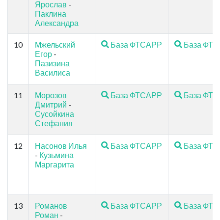
Ярослав
-
Паклина
Александра
10
Мжельский
База ФТСАРР
База ФТ
Егор
-
Пазизина
Василиса
11
Морозов
База ФТСАРР
База ФТ
Дмитрий
-
Сусойкина
Стефания
12
Насонов Илья
База ФТСАРР
База ФТ
-
Кузьмина
Маргарита
13
Романов
База ФТСАРР
База ФТ
Роман
-