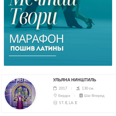
УЛЬЯНА НИНШТИЛЬ
2017
130 cм.
Бердск
Шаг Вперед
ST:
E
, LA:
E