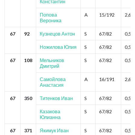
Константин
Попова
A
15/192
2,6
Вероника
67
92
Кузнецов Антон
S
67/82
0,52
Ножилова Юлия
S
67/82
0,52
67
108
Мельников
S
67/82
0,52
Дмитрий
Самойлова
A
16/191
2,6
Анастасия
67
350
Титенков Иван
S
67/82
0,52
Казакова
S
67/82
0,52
Юлианна
67
371
Якимук Иван
S
67/82
0,52