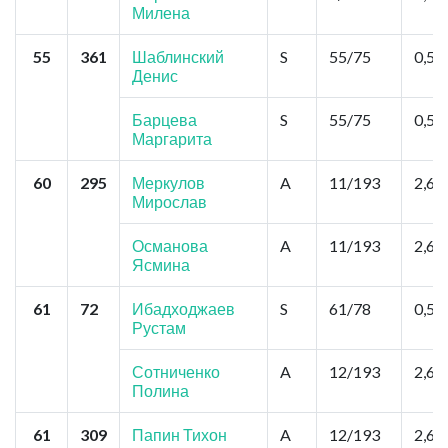
Милена
55
361
Шаблинский
S
55/75
0,52
Денис
Барцева
S
55/75
0,52
Маргарита
60
295
Меркулов
A
11/193
2,6
Мирослав
Османова
A
11/193
2,6
Ясмина
61
72
Ибадходжаев
S
61/78
0,52
Рустам
Сотниченко
A
12/193
2,6
Полина
61
309
Папин Тихон
A
12/193
2,6