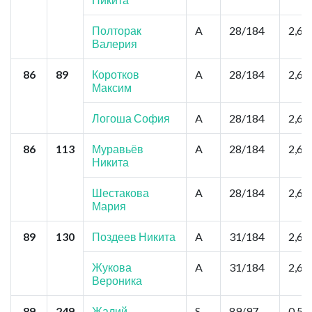
Полторак
A
28/184
2,6
Валерия
86
89
Коротков
A
28/184
2,6
Максим
Логоша София
A
28/184
2,6
86
113
Муравьёв
A
28/184
2,6
Никита
Шестакова
A
28/184
2,6
Мария
89
130
Поздеев Никита
A
31/184
2,6
Жукова
A
31/184
2,6
Вероника
89
249
Жалий
S
89/97
0,52