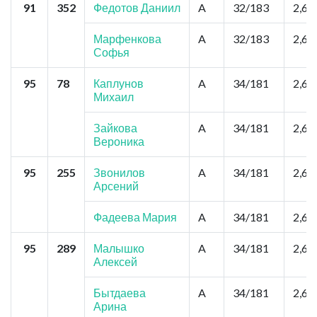
91
352
Федотов Даниил
A
32/183
2,6
Марфенкова
A
32/183
2,6
Софья
95
78
Каплунов
A
34/181
2,6
Михаил
Зайкова
A
34/181
2,6
Вероника
95
255
Звонилов
A
34/181
2,6
Арсений
Фадеева Мария
A
34/181
2,6
95
289
Малышко
A
34/181
2,6
Алексей
Бытдаева
A
34/181
2,6
Арина