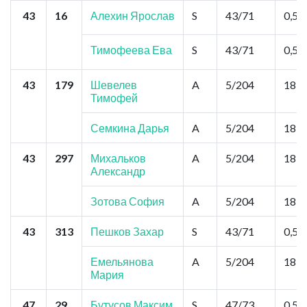
43
16
Алехин Ярослав
S
43/71
0,52
Тимофеева Ева
S
43/71
0,52
43
179
Шевелев
A
5/204
18,2
Тимофей
Семкина Дарья
A
5/204
18,2
43
297
Михальков
A
5/204
18,2
Александр
Зотова София
A
5/204
18,2
43
313
Пешков Захар
S
43/71
0,52
Емельянова
A
5/204
18,2
Мария
47
29
Бутусов Максим
S
47/73
0,52