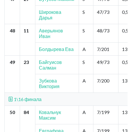
Широкова
S
47/73
0,52
Дарья
48
11
Аверьянов
S
48/73
0,52
Иван
Болдырева Ева
A
7/201
13,0
49
23
Байгуисов
S
49/73
0,52
Салман
Зубкова
A
7/200
13,0
Виктория
1\16 финала
50
84
Ковальчук
A
7/199
13,0
Максим
Евграфова
A
7/199
13,0