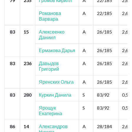
79
235
Громов Кирилл
A
22/185
2,6
Романова
A
22/185
2,6
Варвара
83
15
Алексеенко
A
26/185
2,6
Даниил
Ермакова Дарья
A
26/185
2,6
83
236
Давыдов
A
26/185
2,6
Григорий
Яренских Ольга
A
26/185
2,6
83
280
Куркин Данила
S
83/92
0,52
Ярощук
S
83/92
0,52
Екатерина
86
14
Александров
A
28/184
2,6
Никита