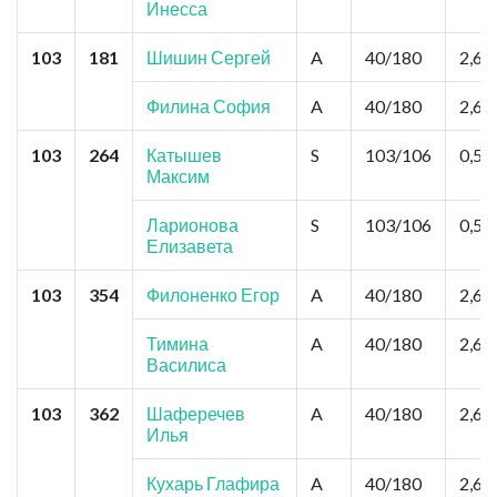
Инесса
103
181
Шишин Сергей
A
40/180
2,6
Филина София
A
40/180
2,6
103
264
Катышев
S
103/106
0,52
Максим
Ларионова
S
103/106
0,52
Елизавета
103
354
Филоненко Егор
A
40/180
2,6
Тимина
A
40/180
2,6
Василиса
103
362
Шаферечев
A
40/180
2,6
Илья
Кухарь Глафира
A
40/180
2,6