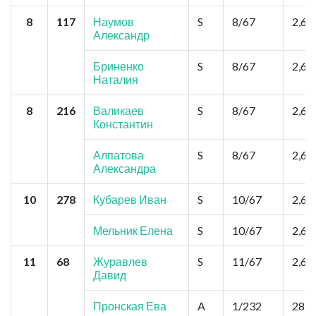
8
117
Наумов
S
8/67
2,6
Александр
Бриненко
S
8/67
2,6
Наталия
8
216
Валикаев
S
8/67
2,6
Константин
Алпатова
S
8/67
2,6
Александра
10
278
Кубарев Иван
S
10/67
2,6
Мельник Елена
S
10/67
2,6
11
68
Журавлев
S
11/67
2,6
Давид
Пронская Ева
A
1/232
28,6