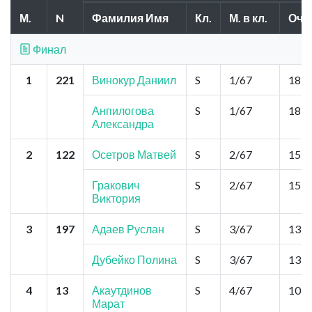
М.
N
Фамилия Имя
Кл.
М. в кл.
Очк
Финал
1
221
Винокур Даниил
S
1/67
18,2
Анпилогова
S
1/67
18,2
Александра
2
122
Осетров Матвей
S
2/67
15,6
Гракович
S
2/67
15,6
Виктория
3
197
Адаев Руслан
S
3/67
13,0
Дубейко Полина
S
3/67
13,0
4
13
Акаутдинов
S
4/67
10,4
Марат