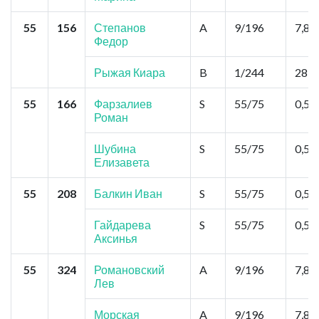
55
156
Степанов
A
9/196
7,8
Федор
Рыжая Киара
B
1/244
28,6
55
166
Фарзалиев
S
55/75
0,52
Роман
Шубина
S
55/75
0,52
Елизавета
55
208
Балкин Иван
S
55/75
0,52
Гайдарева
S
55/75
0,52
Аксинья
55
324
Романовский
A
9/196
7,8
Лев
Морская
A
9/196
7,8