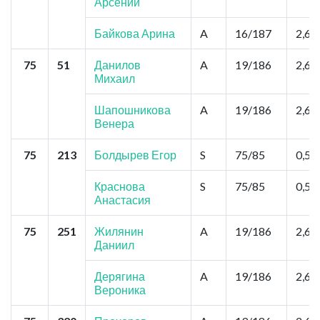
Арсений
Байкова Арина
A
16/187
2,6
75
51
Данилов
A
19/186
2,6
Михаил
Шапошникова
A
19/186
2,6
Венера
75
213
Болдырев Егор
S
75/85
0,52
Краснова
S
75/85
0,52
Анастасия
75
251
Жилянин
A
19/186
2,6
Даниил
Дерягина
A
19/186
2,6
Вероника