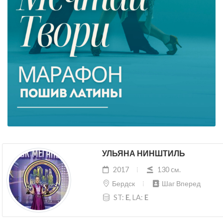
УЛЬЯНА НИНШТИЛЬ
2017
130 cм.
Бердск
Шаг Вперед
ST:
E
, LA:
E