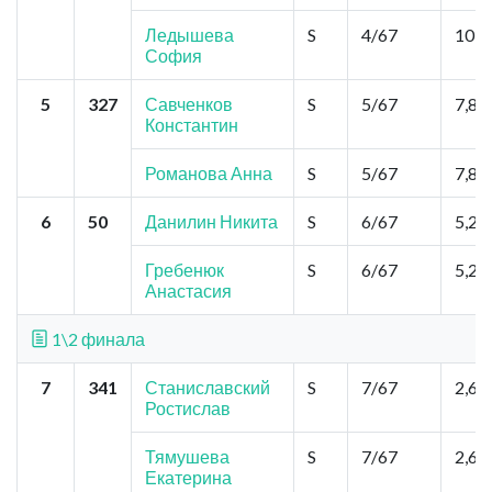
Ледышева
S
4/67
10,4
София
5
327
Савченков
S
5/67
7,8
Константин
Романова Анна
S
5/67
7,8
6
50
Данилин Никита
S
6/67
5,2
Гребенюк
S
6/67
5,2
Анастасия
1\2 финала
7
341
Станиславский
S
7/67
2,6
Ростислав
Тямушева
S
7/67
2,6
Екатерина