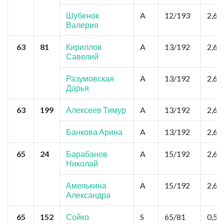
Шубенок
A
12/193
2,6
Валерия
63
81
Кириллов
A
13/192
2,6
Савелий
Разумовская
A
13/192
2,6
Дарья
63
199
Алексеев Тимур
A
13/192
2,6
Банкова Арина
A
13/192
2,6
65
24
Барабанов
A
15/192
2,6
Николай
Амелькина
A
15/192
2,6
Александра
65
152
Сойко
S
65/81
0,52