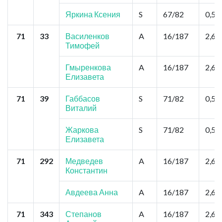
Яркина Ксения
S
67/82
0,52
71
33
Василенков
A
16/187
2,6
Тимофей
Гмыренкова
A
16/187
2,6
Елизавета
71
39
Габбасов
S
71/82
0,52
Виталий
Жаркова
S
71/82
0,52
Елизавета
71
292
Медведев
A
16/187
2,6
Константин
Авдеева Анна
A
16/187
2,6
71
343
Степанов
A
16/187
2,6