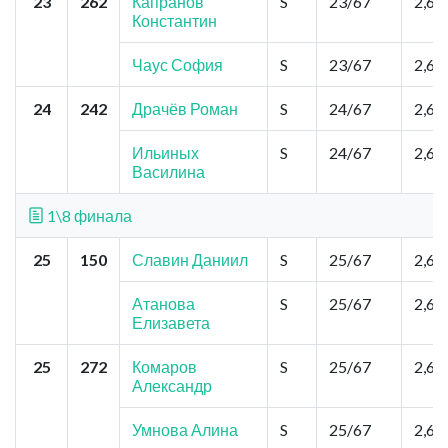
23
262
Капранов
S
23/67
2,6
Константин
Чаус София
S
23/67
2,6
24
242
Драчёв Роман
S
24/67
2,6
Ильиных
S
24/67
2,6
Василина
1\8 финала
25
150
Славин Даниил
S
25/67
2,6
Атанова
S
25/67
2,6
Елизавета
25
272
Комаров
S
25/67
2,6
Александр
Умнова Алина
S
25/67
2,6