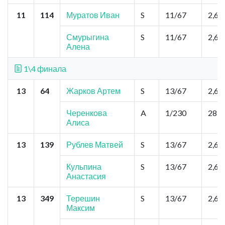
11
114
Муратов Иван
S
11/67
2,6
Смурыгина
S
11/67
2,6
Алена
1\4 финала
13
64
Жарков Артем
S
13/67
2,6
Черенкова
A
1/230
28,6
Алиса
13
139
Рублев Матвей
S
13/67
2,6
Кульпина
S
13/67
2,6
Анастасия
13
349
Терешин
S
13/67
2,6
Максим