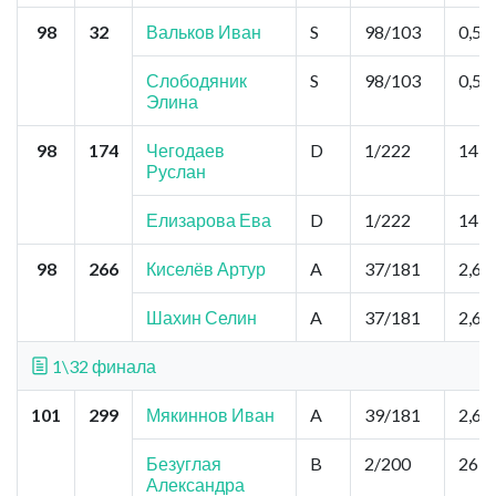
98
32
Вальков Иван
S
98/103
0,52
Слободяник
S
98/103
0,52
Элина
98
174
Чегодаев
D
1/222
14,3
Руслан
Елизарова Ева
D
1/222
14,3
98
266
Киселёв Артур
A
37/181
2,6
Шахин Селин
A
37/181
2,6
1\32 финала
101
299
Мякиннов Иван
A
39/181
2,6
Безуглая
B
2/200
26,0
Александра