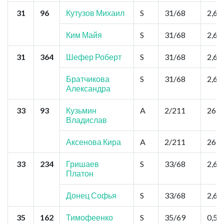
31
96
Кутузов Михаил
S
31/68
2,6
Ким Майя
S
31/68
2,6
31
364
Шефер Роберт
S
31/68
2,6
Братчикова
S
31/68
2,6
Александра
33
93
Кузьмин
A
2/211
26,0
Владислав
Аксенова Кира
A
2/211
26,0
33
234
Гришаев
S
33/68
2,6
Платон
Донец Софья
S
33/68
2,6
35
162
Тимофеенко
S
35/69
0,52