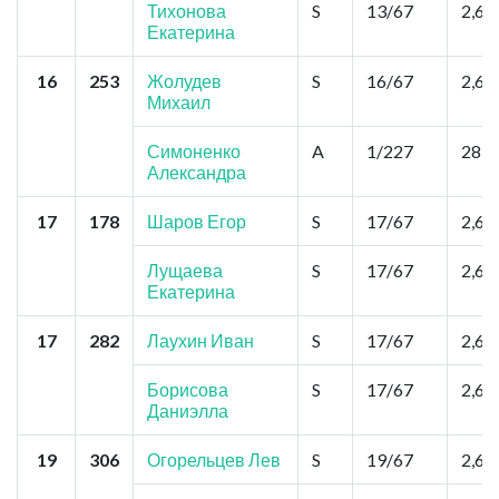
Тихонова
S
13/67
2,6
Екатерина
16
253
Жолудев
S
16/67
2,6
Михаил
Симоненко
A
1/227
28,6
Александра
17
178
Шаров Егор
S
17/67
2,6
Лущаева
S
17/67
2,6
Екатерина
17
282
Лаухин Иван
S
17/67
2,6
Борисова
S
17/67
2,6
Даниэлла
19
306
Огорельцев Лев
S
19/67
2,6