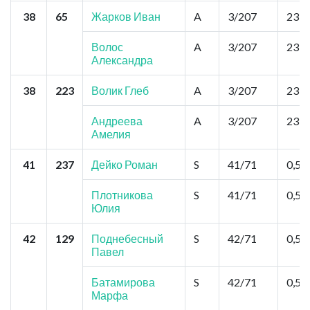
38
65
Жарков Иван
A
3/207
23,4
Волос
A
3/207
23,4
Александра
38
223
Волик Глеб
A
3/207
23,4
Андреева
A
3/207
23,4
Амелия
41
237
Дейко Роман
S
41/71
0,52
Плотникова
S
41/71
0,52
Юлия
42
129
Поднебесный
S
42/71
0,52
Павел
Батамирова
S
42/71
0,52
Марфа