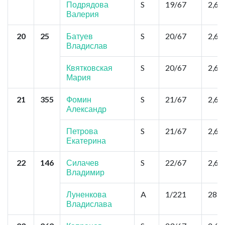
Подрядова
S
19/67
2,6
Валерия
20
25
Батуев
S
20/67
2,6
Владислав
Квятковская
S
20/67
2,6
Мария
21
355
Фомин
S
21/67
2,6
Александр
Петрова
S
21/67
2,6
Екатерина
22
146
Силачев
S
22/67
2,6
Владимир
Луненкова
A
1/221
28,6
Владислава