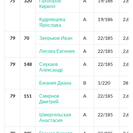
75
320
Прохоров
A
19/186
2,6
Кирилл
Кудрявцева
A
19/186
2,6
Ярослава
79
70
Зверьков Иван
A
22/185
2,6
Лисова Евгения
A
22/185
2,6
79
148
Сиукаев
A
22/185
2,6
Александр
Бжания Диана
B
1/220
28,6
79
151
Смирнов
A
22/185
2,6
Дмитрий
Шмергельская
A
22/185
2,6
Анастасия