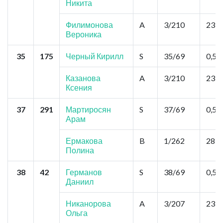
Никита
Филимонова
A
3/210
23,4
Вероника
35
175
Черный Кирилл
S
35/69
0,52
Казанова
A
3/210
23,4
Ксения
37
291
Мартиросян
S
37/69
0,52
Арам
Ермакова
B
1/262
28,6
Полина
38
42
Германов
S
38/69
0,52
Даниил
Никанорова
A
3/207
23,4
Ольга