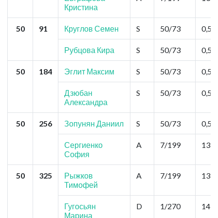
Кристина
50
91
Круглов Семен
S
50/73
0,52
Рубцова Кира
S
50/73
0,52
50
184
Эглит Максим
S
50/73
0,52
Дзюбан
S
50/73
0,52
Александра
50
256
Зопунян Даниил
S
50/73
0,52
Сергиенко
A
7/199
13,0
София
50
325
Рыжков
A
7/199
13,0
Тимофей
Гугосьян
D
1/270
14,3
Марина