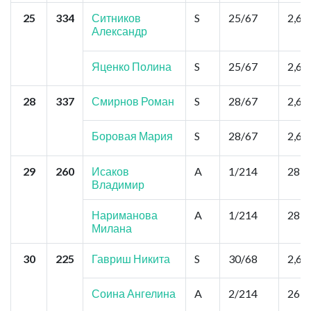
25
334
Ситников
S
25/67
2,6
Александр
Яценко Полина
S
25/67
2,6
28
337
Смирнов Роман
S
28/67
2,6
Боровая Мария
S
28/67
2,6
29
260
Исаков
A
1/214
28,6
Владимир
Нариманова
A
1/214
28,6
Милана
30
225
Гавриш Никита
S
30/68
2,6
Соина Ангелина
A
2/214
26,0