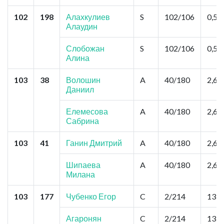
102
198
Алахкулиев
S
102/106
0,52
Алаудин
Слобожан
S
102/106
0,52
Алина
103
38
Волошин
A
40/180
2,6
Даниил
Елемесова
A
40/180
2,6
Сабрина
103
41
Ганин Дмитрий
A
40/180
2,6
Шипаева
A
40/180
2,6
Милана
103
177
Чубенко Егор
C
2/214
13,0
Агаронян
C
2/214
13,0