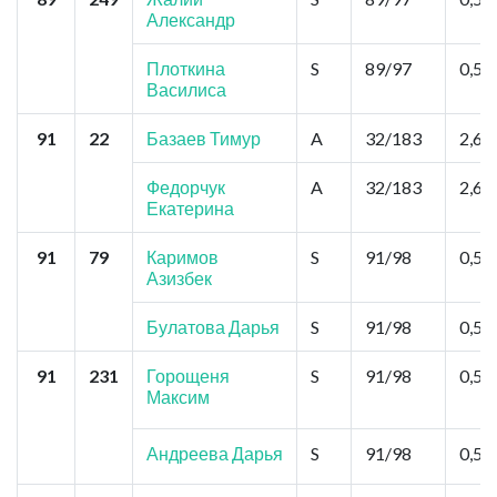
Александр
Плоткина
S
89/97
0,52
Василиса
91
22
Базаев Тимур
A
32/183
2,6
Федорчук
A
32/183
2,6
Екатерина
91
79
Каримов
S
91/98
0,52
Азизбек
Булатова Дарья
S
91/98
0,52
91
231
Горощеня
S
91/98
0,52
Максим
Андреева Дарья
S
91/98
0,52