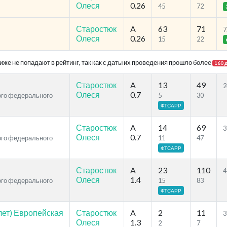
Олеся
0.26
45
72
Старостюк
A
63
71
7
Олеся
0.26
15
22
же не попадают в рейтинг, так как с даты их проведения прошло более
160 
Старостюк
A
13
49
2
Олеся
0.7
кого федерального
5
30
ФТСАРР
Старостюк
A
14
69
3
Олеся
0.7
кого федерального
11
47
ФТСАРР
Старостюк
A
23
110
4
Олеся
1.4
кого федерального
15
83
ФТСАРР
лет) Европейская
Старостюк
A
2
11
3
Олеся
1.3
2
7