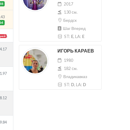
38
2017
130 cм.
.43
Бердск
64
Шаг Вперед
.
ST:
E
, LA:
E
дней
4.17
ИГОРЬ КАРАЕВ
1980
182 cм.
1.97
Владикавказ
ST:
D
, LA:
D
8.12
9.84