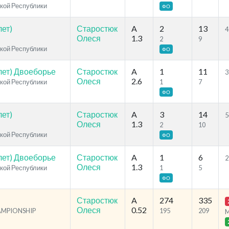
ской Республики
ФО
ет)
Старостюк
A
2
13
4
Олеся
1.3
2
9
ской Республики
ФО
лет) Двоеборье
Старостюк
A
1
11
3
Олеся
2.6
ской Республики
1
7
ФО
ет)
Старостюк
A
3
14
5
Олеся
1.3
2
10
ской Республики
ФО
лет) Двоеборье
Старостюк
A
1
6
2
Олеся
1.3
ской Республики
1
5
ФО
Старостюк
A
274
335
Олеся
0.52
HAMPIONSHIP
195
209