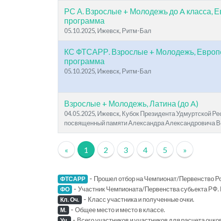
РС А. Взрослые + Молодежь до A класса, 
программа
05.10.2025, Ижевск, Ритм-Бал
КС ФТСАРР. Взрослые + Молодежь, Европ
программа
05.10.2025, Ижевск, Ритм-Бал
Взрослые + Молодежь, Латина (до A)
04.05.2025, Ижевск, Кубок Президента Удмуртской Ре
посвященный памяти Александра Александровича В
«
1
2
3
4
5
»
-
Прошел отбор на Чемпионат/Первенство Ро
ФТСАРР
-
Участник Чемпионата/Первенства субьекта РФ. 
ФО
-
Класс участника и полученные очки.
Кл. Оч.
-
Общее место и место в классе.
М.
-
Всего участников и участников для расчета очко
Уч.