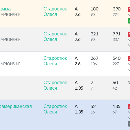
рамма
Старостюк
A
180
390
Олеся
2.6
HAMPIONSHIP
90
224
Старостюк
A
321
791
Олеся
2.6
HAMPIONSHIP
90
337
M
Старостюк
A
267
540
Олеся
2.6
HAMPIONSHIP
106
227
M
Старостюк
A
7
60
3
Олеся
1.35
7
42
оамериканская
Старостюк
A
52
135
Олеся
1.35
16
67
M