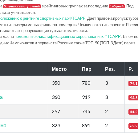
за
в рейтинговых группах за последние
. Под
5 лучших выступлений
160 дней
ультат учитывается.
положению о рейтинге спортивных пар ФТСАРР
. Дает право на пропуск туро
исты и призеры малых финалов последних Чемпионатов и первенств Росси
в число пар, пропускающие туры автоматически.
огласно
положению о квалификационных соревнованиях ФТСАРР
. В нем н
их Чемпионатов и первенств России а также ТОП-50 (ТОП-3 Дети) пар из
Место
Пар
Рез.
Р.
350
780
3
79.1
ма
360
919
3
95.8
297
745
2
54.2
мма
323
891
2
62.2