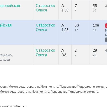
Европейская
Старостюк
A
7
55
3
Олеся
1.35
7
36
ейская
Старостюк
A
53
108
Олеся
1.35
17
44
M
Старостюк
A
2
28
4
Олеся
3.6
спублики,
2
20
олкова
ссии. Может участвовать на Чемпионате/Первенстве Федерального округа
Может участвовать на Чемпионате/Первенстве Федерального округа.
в для каждой пары.