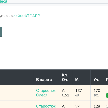
леся
тупна на
сайте ФТСАРР
Кл.
В паре с
Оч.
М.
Уч.
Р
Старостюк
A
137
170
1
Олеся
0.52
68
101
Старостюк
A
97
128
1