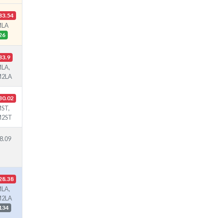
33.54
MLA
26
33.9
LA,
M2LA
30.02
ST,
M2ST
8.09
28.38
LA,
M2LA
134