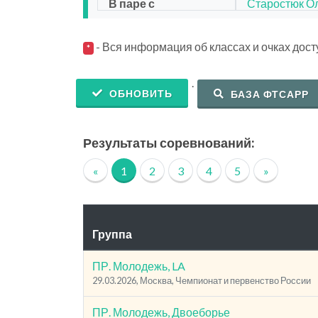
В паре с
Старостюк О
- Вся информация об классах и очках дос
*
.
ОБНОВИТЬ
БАЗА ФТСАРР
Результаты соревнований:
«
1
2
3
4
5
»
Группа
ПР. Молодежь, LA
29.03.2026, Москва, Чемпионат и первенство России
ПР. Молодежь, Двоеборье