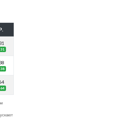
Р.
31
31
38
38
64
64
ри
пускают