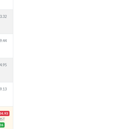
3.32
9.44
4.95
9.13
24.93
MST
26