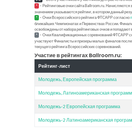
-
Рейтинговые очки сайта Ballroom.ru. Начисляются 
*
значением указываются рейтинг, в котором данный рез
-
Очки Всероссийского рейтинга ФТСАРР согласно
*
ближайших Чемпионатах и Первенствах России. Финал
освобождены от набора рейтинговых очков и попадают 
-
Очки Квалификационных соревнований ФТСАРР с
*
участвуют Финалисты и призеры малых финалов последн
текущего рейтинга Всероссийских соревнований.
Участие в рейтингах Ballroom.ru:
Рейтинг-лист
Молодежь, Европейская программа
Молодежь, Латиноамериканская програм
Молодежь-2 Европейская программа
Молодежь-2 Латиноамериканская програ