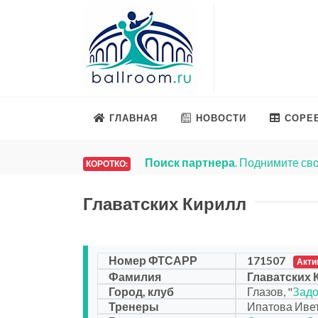
ГЛАВНАЯ
НОВОСТИ
СОРЕ
Поиск партнера
. Поднимите сво
КОРОТКО:
Главатских Кирилл
Номер ФТСАРР
171507
Акти
Фамилия
Главатских 
Город, клуб
Глазов, "
Задо
Тренеры
Ипатова Ивет