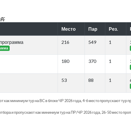
д:
Место
Пар
Рез.
 программа
216
549
1
рамма
180
370
1
53
88
1
т как мининиум тур на ВС в блоке ЧР 2026 года, 4-6 место пропускают тур п
отбора и пропускают как мининиум тур на ПР/ЧР 2026 года, 26-50 место про