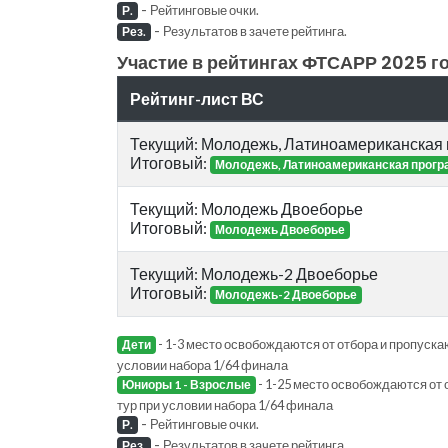
-
Рейтинговые очки.
Р.
-
Результатов в зачете рейтинга.
Рез.
Участие в рейтингах ФТСАРР 2025 го
Рейтинг-лист ВС
Текущий: Молодежь, Латиноамериканская
Итоговый:
Молодежь, Латиноамериканская прог
Текущий: Молодежь Двоеборье
Итоговый:
Молодежь Двоеборье
Текущий: Молодежь-2 Двоеборье
Итоговый:
Молодежь-2 Двоеборье
- 1-3 место освобождаются от отбора и пропускаю
Дети
условии набора 1/64 финала
- 1-25 место освобождаются от 
Юниоры 1 - Взрослые
тур при условии набора 1/64 финала
-
Рейтинговые очки.
Р.
-
Результатов в зачете рейтинга.
Рез.