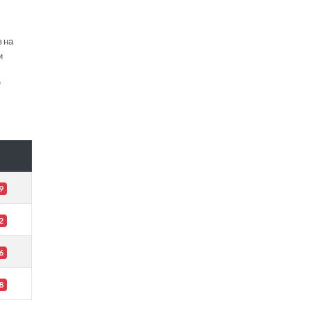
в на
и
е
9
2
6
8