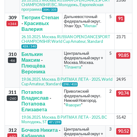
26.10.2025. Москва. RUSSIAN OPEN DANCESPORT
23.66
CHAMPIONSHIP
.
ВС. Молодежь, Европейская
программа
304 / 335
Дальневосточный
5
309
Тютрин Степан
91
федеральный округ.
-
Красивых
+344
Улан-Удэ. "
Милан
"
Валерия
26.10.2025. Москва. RUSSIAN OPEN DANCESPORT
23.71
CHAMPIONSHIP
.
World Cup Amateur, Standard
428 / 540
Центральный
5
310
Билькин
90.85
федеральный округ +
Максим
-
-46
Москва. Москва.
Плющёва
"
Планета
"
Вероника
19.06.2025. Москва. В РИТМАХ ЛЕТА - 2025
.
World
24.95
Cup Amateur, Standard
298 / 410
Приволжский
2
311
Потапов
90.74
федеральный округ.
Владислав
-
-260
Нижний Новгород.
Потапова
"
Фаворит
"
Елизавета
19.06.2025. Москва. В РИТМАХ ЛЕТА - 2025
.
ВС
55.42
Молодежь, ST
47 / 299
Центральный
3
312
Бочков Никита
-
90.52
федеральный округ +
Кабанова
+60