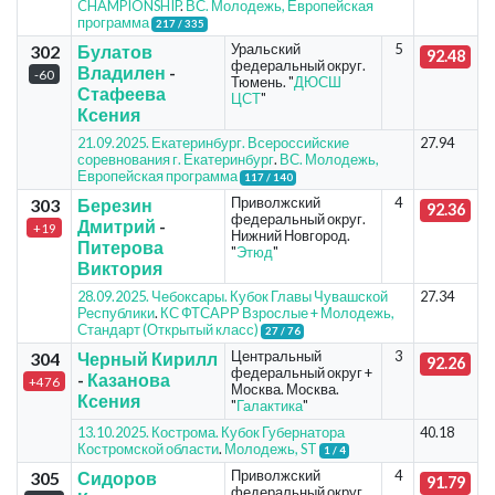
CHAMPIONSHIP
.
ВС. Молодежь, Европейская
программа
217 / 335
Уральский
5
302
Булатов
92.48
федеральный округ.
Владилен
-
-60
Тюмень. "
ДЮСШ
Стафеева
ЦСТ
"
Ксения
21.09.2025. Екатеринбург. Всероссийские
27.94
соревнования г. Екатеринбург
.
ВС. Молодежь,
Европейская программа
117 / 140
Приволжский
4
303
Березин
92.36
федеральный округ.
Дмитрий
-
+19
Нижний Новгород.
Питерова
"
Этюд
"
Виктория
28.09.2025. Чебоксары. Кубок Главы Чувашской
27.34
Республики
.
КС ФТСАРР Взрослые + Молодежь,
Стандарт (Открытый класс)
27 / 76
Центральный
3
304
Черный Кирилл
92.26
федеральный округ +
-
Казанова
+476
Москва. Москва.
Ксения
"
Галактика
"
13.10.2025. Кострома. Кубок Губернатора
40.18
Костромской области
.
Молодежь, ST
1 / 4
Приволжский
4
305
Сидоров
91.79
федеральный округ.