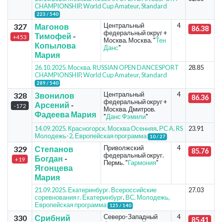
CHAMPIONSHIP
.
World Cup Amateur, Standard
223 / 540
Центральный
4
327
Магонов
86.38
федеральный округ +
Тимофей
-
+453
Москва. Москва. "
Тен
Копылова
Данс
"
Мария
26.10.2025. Москва. RUSSIAN OPEN DANCESPORT
28.85
CHAMPIONSHIP
.
World Cup Amateur, Standard
289 / 540
Центральный
4
328
Звонилов
86.36
федеральный округ +
Арсений
-
-172
Москва. Дмитров.
Фадеева Мария
"
Данс Фэмили
"
14.09.2025. Красногорск. Москва Осенняя
.
РС А. RS
23.91
Молодежь-2, Европейская программа
10 / 27
Приволжский
4
329
Степанов
85.76
федеральный округ.
Богдан
-
+19
Пермь. "
Гармония
"
Ягонцева
Мария
21.09.2025. Екатеринбург. Всероссийские
27.03
соревнования г. Екатеринбург
.
ВС. Молодежь,
Европейская программа
125 / 140
Северо-Западный
4
330
Срибний
85.41