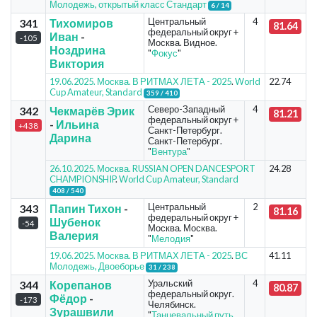
Молодежь, открытый класс Стандарт
6 / 14
Центральный
4
341
Тихомиров
81.64
федеральный округ +
Иван
-
-105
Москва. Видное.
Ноздрина
"
Фокус
"
Виктория
19.06.2025. Москва. В РИТМАХ ЛЕТА - 2025
.
World
22.74
Cup Amateur, Standard
359 / 410
Северо-Западный
4
342
Чекмарёв Эрик
81.21
федеральный округ +
-
Ильина
+438
Санкт-Петербург.
Дарина
Санкт-Петербург.
"
Вентура
"
26.10.2025. Москва. RUSSIAN OPEN DANCESPORT
24.28
CHAMPIONSHIP
.
World Cup Amateur, Standard
408 / 540
Центральный
2
343
Папин Тихон
-
81.16
федеральный округ +
Шубенок
-54
Москва. Москва.
Валерия
"
Мелодия
"
19.06.2025. Москва. В РИТМАХ ЛЕТА - 2025
.
ВС
41.11
Молодежь, Двоеборье
31 / 238
Уральский
4
344
Корепанов
80.87
федеральный округ.
Фёдор
-
-173
Челябинск.
Зурашвили
"
Танцевальный путь