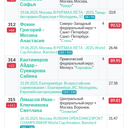
Москва. Москва.
Софья
"
Кредо
"
19.06.2025. Москва. В РИТМАХ ЛЕТА - 2025
.
Танцы
33.8
без правил Взрослые + Молодежь, ST
28 / 90
Северо-Западный
4
312
Фокин
90.52
федеральный округ +
Григорий
-
+84
Санкт-Петербург.
Мосина
Санкт-Петербург.
Анастасия
"
Стиль
"
19.06.2025. Москва. В РИТМАХ ЛЕТА - 2025
.
World
26.46
Cup Amateur, Standard
265 / 410
Приволжский
4
314
Кантимеров
89.95
федеральный округ.
Айдар
-
+22
Мелеуз. "
Карнавал
"
Сукмарова
Сабина
21.09.2025. Екатеринбург. Всероссийские
27.58
соревнования г. Екатеринбург
.
ВС. Молодежь,
Европейская программа
120 / 140
Центральный
4
315
Лямасов Иван
-
89.81
федеральный округ +
Ключникова
+141
Москва. Воронеж.
Светлана
"
Олимпия
"
26.10.2025. Москва. RUSSIAN OPEN DANCESPORT
31.47
CHAMPIONSHIP
.
World Cup Amateur, Standard
243 / 540