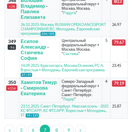
348
Волошин
80.3
федеральный округ +
Владимир
-
+28
Москва. Москва.
Павлюк
"
Радуга
"
Елизавета
26.10.2025. Москва. RUSSIAN OPEN DANCESPORT
26.97
CHAMPIONSHIP
.
ВС. Молодежь, Европейская
программа
234 / 335
Центральный
5
349
Есипов
79.67
федеральный округ +
Александр
-
-96
Москва. Москва.
Станчева
"
Система
"
София
14.09.2025. Красногорск. Москва Осенняя
.
РС А.
23.45
Взрослые + Молодежь, Европейская программа
27 / 29
Северо-Западный
4
350
Хамитов Тимур
79.19
федеральный округ +
-
Смирнова
+354
Санкт-Петербург.
Екатерина
Санкт-Петербург.
"
Лидер
"
23.11.2025. Санкт-Петербург. Невская осень - 2025
25.87
КС ФТСАРР
.
КС ФТСАРР. Взрослые + Молодежь,
ST
59 / 123
«
5
6
7
8
9
»