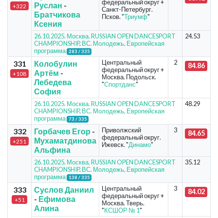
федеральный округ +
Руслан
-
+322
Санкт-Петербург.
Братчикова
Псков. "
Триумф
"
Ксения
26.10.2025. Москва. RUSSIAN OPEN DANCESPORT
24.53
CHAMPIONSHIP
.
ВС. Молодежь, Европейская
программа
283 / 335
Центральный
2
331
Колобулин
84.86
федеральный округ +
Артём
-
+108
Москва. Подольск.
Лебедева
"
Спортданс
"
София
26.10.2025. Москва. RUSSIAN OPEN DANCESPORT
48.29
CHAMPIONSHIP
.
ВС. Молодежь, Европейская
программа
73 / 335
Приволжский
3
332
Горбачев Егор
-
84.65
федеральный округ.
Мухаматдинова
+251
Ижевск. "
Динамо
"
Альфина
26.10.2025. Москва. RUSSIAN OPEN DANCESPORT
35.12
CHAMPIONSHIP
.
ВС. Молодежь, Европейская
программа
138 / 335
Центральный
3
333
Суслов Даниил
84.02
федеральный округ +
-
Ефимова
+51
Москва. Тверь.
Алина
"
КСШОР № 1
"