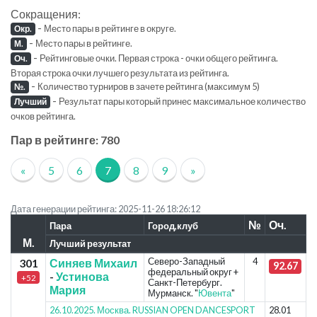
Сокращения:
-
Место пары в рейтинге в округе.
Окр.
-
Место пары в рейтинге.
М.
-
Рейтинговые очки. Первая строка - очки общего рейтинга.
Оч.
Вторая строка очки лучшего результата из рейтинга.
-
Количество турниров в зачете рейтинга (максимум 5)
№.
-
Результат пары который принес максимальное количество
Лучший
очков рейтинга.
Пар в рейтинге: 780
«
5
6
7
8
9
»
Дата генерации рейтинга: 2025-11-26 18:26:12
№
Оч.
Пара
Город,клуб
М.
Лучший результат
Северо-Западный
4
301
Синяев Михаил
92.67
федеральный округ +
-
Устинова
+52
Санкт-Петербург.
Мария
Мурманск. "
Ювента
"
26.10.2025. Москва. RUSSIAN OPEN DANCESPORT
28.01