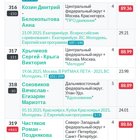
Центральный
4
316
Козин Дмитрий
89.36
федеральный округ +
-
-150
Москва. Красногорск.
Белокопытова
"
ПРО движение
"
Анна
21.09.2025. Екатеринбург. Всероссийские
29.21
соревнования г. Екатеринбург
.
ВС. Молодежь,
Европейская программа
107 / 140
Центральный
4
317
Хрычиков
88.99
федеральный округ +
Сергей
-
Крыга
-131
Москва. Москва.
Виктория
"
Мелодия
"
19.06.2025. Москва. В РИТМАХ ЛЕТА - 2025
.
ВС
23.98
Молодежь, ST
251 / 299
Дальневосточный
5
318
Соковиков
88.89
федеральный округ.
Вячеслав
-
-10
Улан-Удэ.
Егизарян
"
Вдохновение
"
Мариэтта
05.10.2025. Красноярск. Кубок Красноярья 2025
.
24.01
Молодежь-2, Европейская программа
5 / 5
Северо-Западный
4
319
Чистяков
88.86
федеральный округ +
Роман
-
+461
Санкт-Петербург.
Позднякова
Санкт-Петербург.