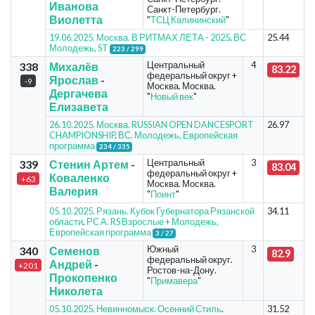
Иванова
Санкт-Петербург.
Виолетта
"
ТСЦ Калининский
"
19.06.2025. Москва. В РИТМАХ ЛЕТА - 2025
.
ВС
25.44
Молодежь, ST
223 / 299
Центральный
4
338
Михалёв
83.22
федеральный округ +
Ярослав
-
-9
Москва. Москва.
Дергачева
"
Новый век
"
Елизавета
26.10.2025. Москва. RUSSIAN OPEN DANCESPORT
26.97
CHAMPIONSHIP
.
ВС. Молодежь, Европейская
программа
234 / 335
Центральный
3
339
Стенин Артем
-
83.04
федеральный округ +
Коваленко
+63
Москва. Москва.
Валерия
"
Поинт
"
05.10.2025. Рязань. Кубок Губернатора Рязанской
34.11
области
.
РС А. RS Взрослые + Молодежь,
Европейская программа
3 / 27
Южный
3
340
Семенов
82.9
федеральный округ.
Андрей
-
+201
Ростов-на-Дону.
Прокопенко
"
Примавера
"
Николета
05.10.2025. Невинномыск. Осенний Стиль
.
31.52