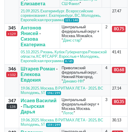
Елизавета
СШ Факел
"
21.09.2025. Екатеринбург. Всероссийские
27.47
соревнования г. Екатеринбург
.
ВС. Молодежь,
Европейская программа
121 / 140
Центральный
2
345
Антонов
80.75
федеральный округ +
Янисей
-
+129
Москва. Можайск.
Сизова
"
Данс стар
"
Екатерина
05.10.2025. Рязань. Кубок Губернатора Рязанской
41.41
области
.
КС ФТСАРР. Взрослые + Молодежь,
Европейская программа
8 / 65
Приволжский
4
346
Штарев Роман
-
80.68
федеральный округ.
Елекова
+102
Нижний Новгород.
Евдокия
"
Динамо-НН
"
19.06.2025. Москва. В РИТМАХ ЛЕТА - 2025
.
ВС
27.14
Молодежь, ST
196 / 299
Центральный
3
347
Исаев Василий
80.35
федеральный округ +
-
Пырская
-138
Москва. Москва.
Дарья
"
Лотос
"
19.06.2025. Москва. В РИТМАХ ЛЕТА - 2025
.
ВС
30.13
Молодежь, ST
159 / 299
Центральный
4