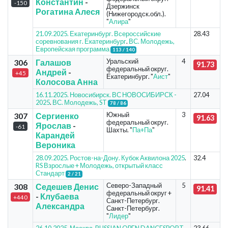
Константин
-
-150
Дзержинск
Рогатина Алеся
(Нижегородск.обл.).
"
Алира
"
21.09.2025. Екатеринбург. Всероссийские
28.43
соревнования г. Екатеринбург
.
ВС. Молодежь,
Европейская программа
113 / 140
Уральский
4
306
Галашов
91.73
федеральный округ.
Андрей
-
+45
Екатеринбург. "
Аист
"
Колосова Анна
16.11.2025. Новосибирск. ВС НОВОСИБИРСК -
27.04
2025
.
ВС. Молодежь, ST
78 / 86
Южный
3
307
Сергиенко
91.63
федеральный округ.
Ярослав
-
-61
Шахты. "
Па+Па
"
Карандей
Вероника
28.09.2025. Ростов-на-Дону. Кубок Аквилона 2025
.
32.4
RS Взрослые + Молодежь, открытый класс
Стандарт
2 / 21
Северо-Западный
5
308
Седешев Денис
91.41
федеральный округ +
-
Клубаева
+440
Санкт-Петербург.
Александра
Санкт-Петербург.
"
Лидер
"