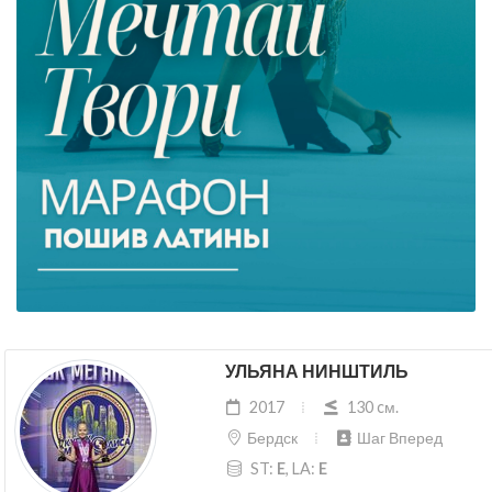
УЛЬЯНА НИНШТИЛЬ
2017
130 cм.
Бердск
Шаг Вперед
ST:
E
, LA:
E