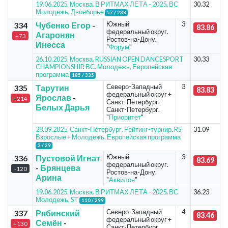
19.06.2025. Москва. В РИТМАХ ЛЕТА - 2025
.
ВС
30.32
Молодежь, Двоеборье
57 / 238
Южный
3
334
Чубенко Егор
-
83.86
федеральный округ.
Агаронян
+73
Ростов-на-Дону.
Инесса
"
Форум
"
26.10.2025. Москва. RUSSIAN OPEN DANCESPORT
30.33
CHAMPIONSHIP
.
ВС. Молодежь, Европейская
программа
185 / 335
Северо-Западный
3
335
Тарутин
83.83
федеральный округ +
Ярослав
-
+214
Санкт-Петербург.
Белых Дарья
Санкт-Петербург.
"
Приоритет
"
28.09.2025. Санкт-Петербург. Рейтинг-турнир
.
RS
31.09
Взрослые + Молодежь, Европейская программа
3 / 29
Южный
3
336
Пустовой Игнат
83.69
федеральный округ.
-
Брянцева
-120
Ростов-на-Дону.
Арина
"
Аквилон
"
19.06.2025. Москва. В РИТМАХ ЛЕТА - 2025
.
ВС
36.23
Молодежь, ST
110 / 299
Северо-Западный
4
337
Рябинский
83.46
федеральный округ +
Семён
-
+130
Санкт-Петербург.