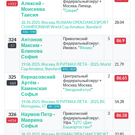
федеральный округ +
Алексей
-
+352
Москва. Липецк.
Моисеева
"
Грация
"
Таисия
26.10.2025. Москва. RUSSIAN OPEN DANCESPORT
28.04
CHAMPIONSHIP
.
World Cup Amateur, Standard
306 / 540
Приволжский
5
324
Антонов
86.9
федеральный округ.
Максим
-
-57
Ижевск. "
Феникс
"
Блинова
София
19.06.2025. Москва. В РИТМАХ ЛЕТА - 2025
.
World
21.79
Cup Amateur, Standard
391 / 410
Центральный
2
325
Кернасовский
86.65
федеральный округ +
Артём
-
-163
Москва. Москва.
Каменская
"
Звездный клуб
"
Софья
19.06.2025. Москва. В РИТМАХ ЛЕТА - 2025
.
ВС
54.28
Молодежь, ST
49 / 299
Приволжский
3
326
Наумов Петр
-
86.58
федеральный округ.
Маврина
+454
Уфа. "
ЦТС «Дан-
Софья
Башкортостан»
"
26.10.2025. Москва. RUSSIAN OPEN DANCESPORT
32.85