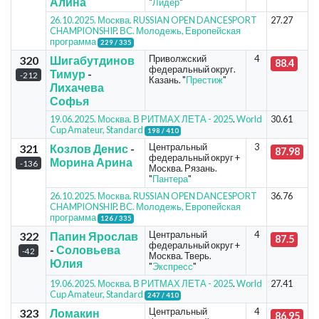
Алина
"
Лидер
"
26.10.2025. Москва. RUSSIAN OPEN DANCESPORT
27.27
CHAMPIONSHIP
.
ВС. Молодежь, Европейская
программа
229 / 335
Приволжский
4
320
Шигабутдинов
88.4
федеральный округ.
Тимур
-
-212
Казань. "
Престиж
"
Лихачева
Софья
19.06.2025. Москва. В РИТМАХ ЛЕТА - 2025
.
World
30.61
Cup Amateur, Standard
198 / 410
Центральный
3
321
Козлов Денис
-
87.98
федеральный округ +
Морина Арина
-136
Москва. Рязань.
"
Пантера
"
26.10.2025. Москва. RUSSIAN OPEN DANCESPORT
36.76
CHAMPIONSHIP
.
ВС. Молодежь, Европейская
программа
126 / 335
Центральный
4
322
Папин Ярослав
87.5
федеральный округ +
-
Соловьева
-42
Москва. Тверь.
Юлия
"
Экспресс
"
19.06.2025. Москва. В РИТМАХ ЛЕТА - 2025
.
World
27.41
Cup Amateur, Standard
247 / 410
Центральный
4
323
Ломакин
86.95