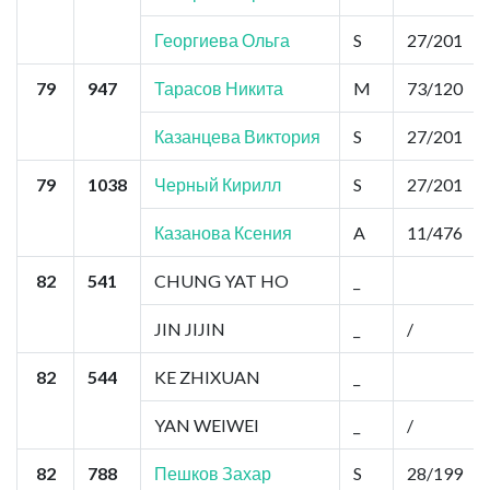
Георгиева Ольга
S
27/201
79
947
Тарасов Никита
M
73/120
Казанцева Виктория
S
27/201
79
1038
Черный Кирилл
S
27/201
Казанова Ксения
A
11/476
82
541
CHUNG YAT HO
_
JIN JIJIN
_
/
82
544
KE ZHIXUAN
_
YAN WEIWEI
_
/
82
788
Пешков Захар
S
28/199