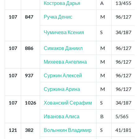
Кострова Дарья
A
13/455
107
847
Ручка Денис
M
96/127
Чумичева Ксения
S
34/187
107
886
Симаков Даниил
M
96/127
Михеева Ангелина
M
96/127
107
937
Суржин Алексей
M
96/127
Суржина Арина
M
96/127
107
1026
Хованский Серафим
S
34/187
Иванова Алиса
B
5/565
121
382
Волынкин Владимир
S
41/181