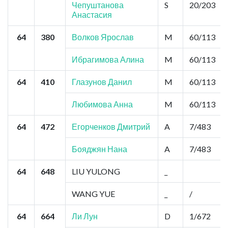
Чепуштанова
S
20/203
Анастасия
64
380
Волков Ярослав
M
60/113
Ибрагимова Алина
M
60/113
64
410
Глазунов Данил
M
60/113
Любимова Анна
M
60/113
64
472
Егорченков Дмитрий
A
7/483
Бояджян Нана
A
7/483
64
648
LIU YULONG
_
WANG YUE
_
/
64
664
Ли Лун
D
1/672