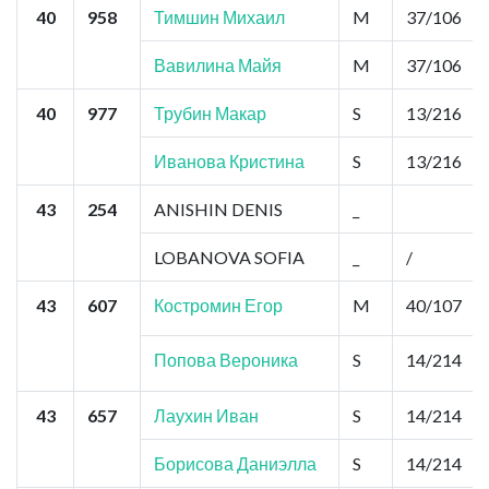
40
958
Тимшин Михаил
M
37/106
Вавилина Майя
M
37/106
40
977
Трубин Макар
S
13/216
Иванова Кристина
S
13/216
43
254
ANISHIN DENIS
_
LOBANOVA SOFIA
_
/
43
607
Костромин Егор
M
40/107
Попова Вероника
S
14/214
43
657
Лаухин Иван
S
14/214
Борисова Даниэлла
S
14/214