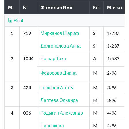
М.
N
Фамилия Имя
Кл.
М. в кл.
Final
1
719
Мирханов Шариф
S
1/237
Долгополова Анна
S
1/237
2
1044
Чошар Таха
A
1/533
Федорова Диана
M
2/96
3
424
Горюнов Артем
M
3/96
Лаптева Эльвира
M
3/96
4
836
Родыгин Александр
M
4/96
Чиненкова
M
4/96