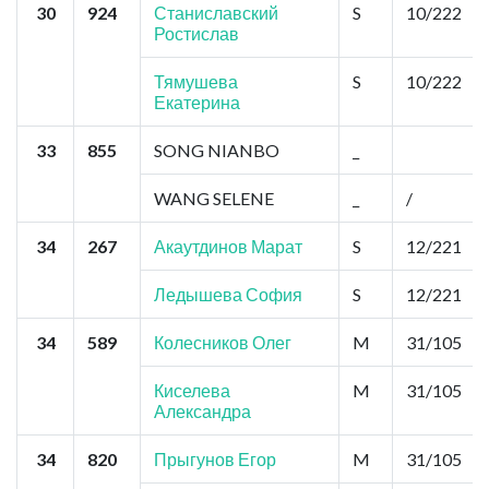
30
924
Станиславский
S
10/222
Ростислав
Тямушева
S
10/222
Екатерина
33
855
SONG NIANBO
_
WANG SELENE
_
/
34
267
Акаутдинов Марат
S
12/221
Ледышева София
S
12/221
34
589
Колесников Олег
M
31/105
Киселева
M
31/105
Александра
34
820
Прыгунов Егор
M
31/105