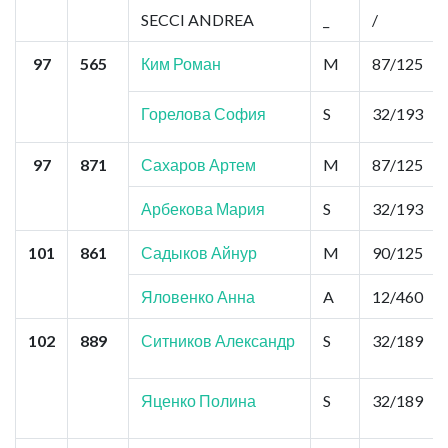
SECCI ANDREA
_
/
97
565
Ким Роман
M
87/125
Горелова София
S
32/193
97
871
Сахаров Артем
M
87/125
Арбекова Мария
S
32/193
101
861
Садыков Айнур
M
90/125
Яловенко Анна
A
12/460
102
889
Ситников Александр
S
32/189
Яценко Полина
S
32/189