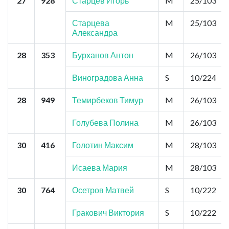
27
928
Старцев Игорь
M
25/103
Старцева
M
25/103
Александра
28
353
Бурханов Антон
M
26/103
Виноградова Анна
S
10/224
28
949
Темирбеков Тимур
M
26/103
Голубева Полина
M
26/103
30
416
Голотин Максим
M
28/103
Исаева Мария
M
28/103
30
764
Осетров Матвей
S
10/222
Гракович Виктория
S
10/222