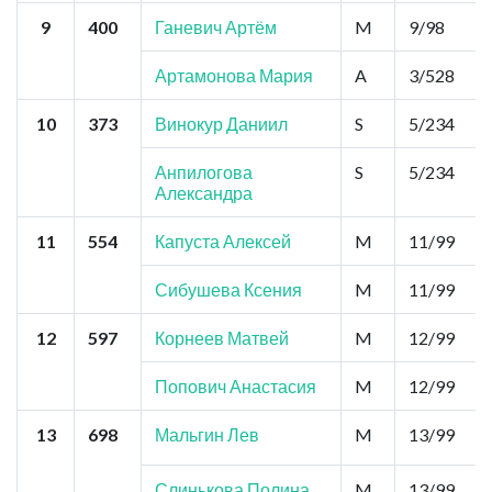
9
400
Ганевич Артём
M
9/98
Артамонова Мария
A
3/528
10
373
Винокур Даниил
S
5/234
Анпилогова
S
5/234
Александра
11
554
Капуста Алексей
M
11/99
Сибушева Ксения
M
11/99
12
597
Корнеев Матвей
M
12/99
Попович Анастасия
M
12/99
13
698
Мальгин Лев
M
13/99
Слинькова Полина
M
13/99