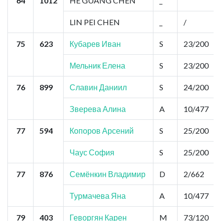
64
1012
HE GUANG CHEN
_
LIN PEI CHEN
_
/
75
623
Кубарев Иван
S
23/200
Мельник Елена
S
23/200
76
899
Славин Даниил
S
24/200
Зверева Алина
A
10/477
77
594
Копоров Арсений
S
25/200
Чаус София
S
25/200
77
876
Семёнкин Владимир
D
2/662
Турмачева Яна
A
10/477
79
403
Геворгян Карен
M
73/120