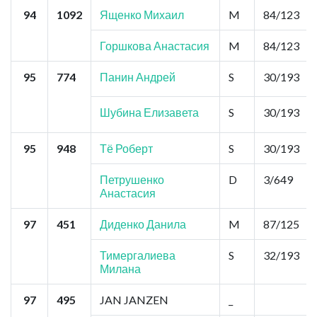
94
1092
Ященко Михаил
M
84/123
Горшкова Анастасия
M
84/123
95
774
Панин Андрей
S
30/193
Шубина Елизавета
S
30/193
95
948
Тё Роберт
S
30/193
Петрушенко
D
3/649
Анастасия
97
451
Диденко Данила
M
87/125
Тимергалиева
S
32/193
Милана
97
495
JAN JANZEN
_