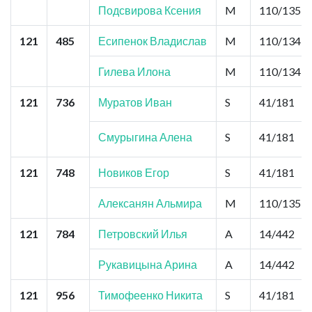
Подсвирова Ксения
M
110/135
121
485
Есипенок Владислав
M
110/134
Гилева Илона
M
110/134
121
736
Муратов Иван
S
41/181
Смурыгина Алена
S
41/181
121
748
Новиков Егор
S
41/181
Алексанян Альмира
M
110/135
121
784
Петровский Илья
A
14/442
Рукавицына Арина
A
14/442
121
956
Тимофеенко Никита
S
41/181