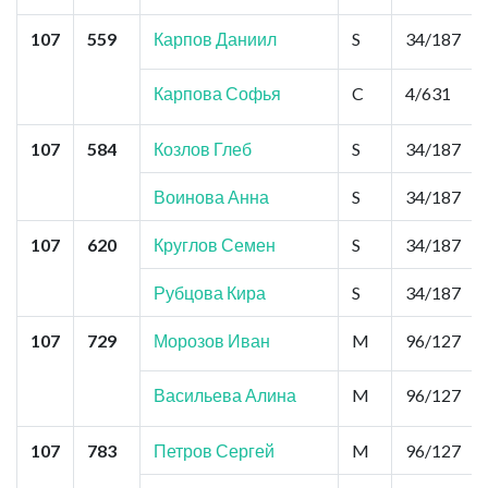
107
559
Карпов Даниил
S
34/187
Карпова Софья
C
4/631
107
584
Козлов Глеб
S
34/187
Воинова Анна
S
34/187
107
620
Круглов Семен
S
34/187
Рубцова Кира
S
34/187
107
729
Морозов Иван
M
96/127
Васильева Алина
M
96/127
107
783
Петров Сергей
M
96/127