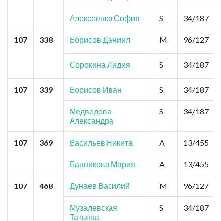
Алексеенко София
S
34/187
107
338
Борисов Даниил
M
96/127
Сорокина Лидия
S
34/187
107
339
Борисов Иван
S
34/187
Медведева
S
34/187
Александра
107
369
Васильев Никита
A
13/455
Банникова Мария
A
13/455
107
468
Дунаев Василий
M
96/127
Музалевская
S
34/187
Татьяна