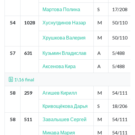
Мартова Полина
S
17/208
54
1028
Хуснутдинов Назар
M
50/110
Хрушкова Валерия
M
50/110
57
631
Кузьмин Владислав
A
5/488
Аксенова Кира
A
5/488
1\16 final
58
259
Агишев Кирилл
M
54/111
Кривощёкова Дарья
S
18/206
58
511
Завалышев Сергей
M
54/111
Микава Мария
M
54/111