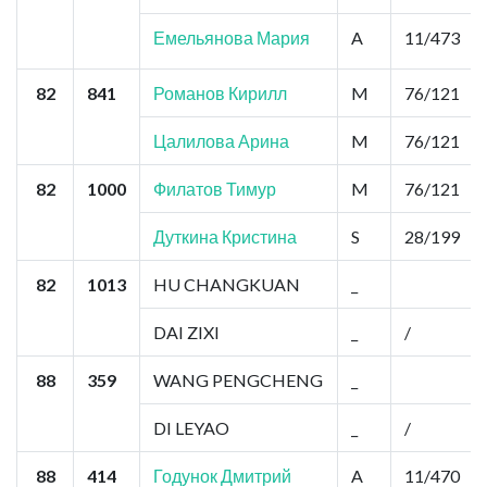
Емельянова Мария
A
11/473
82
841
Романов Кирилл
M
76/121
Цалилова Арина
M
76/121
82
1000
Филатов Тимур
M
76/121
Дуткина Кристина
S
28/199
82
1013
HU CHANGKUAN
_
DAI ZIXI
_
/
88
359
WANG PENGCHENG
_
DI LEYAO
_
/
88
414
Годунок Дмитрий
A
11/470