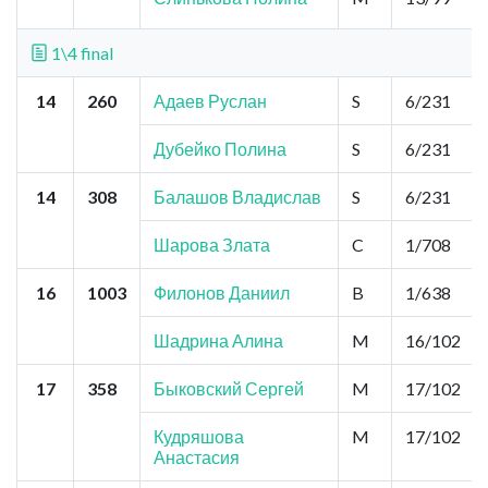
1\4 final
14
260
Адаев Руслан
S
6/231
Дубейко Полина
S
6/231
14
308
Балашов Владислав
S
6/231
Шарова Злата
C
1/708
16
1003
Филонов Даниил
B
1/638
Шадрина Алина
M
16/102
17
358
Быковский Сергей
M
17/102
Кудряшова
M
17/102
Анастасия