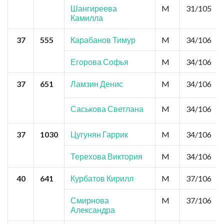
Шангиреева
M
31/105
Камилла
37
555
Карабанов Тимур
M
34/106
Егорова Софья
M
34/106
37
651
Ламзин Денис
M
34/106
Саськова Светлана
M
34/106
37
1030
Цугунян Гаррик
M
34/106
Терехова Виктория
M
34/106
40
641
Курбатов Кирилл
M
37/106
Смирнова
M
37/106
Александра