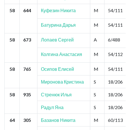
58
644
Куфезин Никита
M
54/111
Батурина Дарья
M
54/111
58
673
Лопаев Сергей
A
6/488
Колгина Анастасия
M
54/112
58
765
Осипов Елисей
M
54/111
Миронова Кристина
S
18/206
58
935
Стренюк Илья
S
18/206
Радул Яна
S
18/206
64
305
Базанов Никита
M
60/113