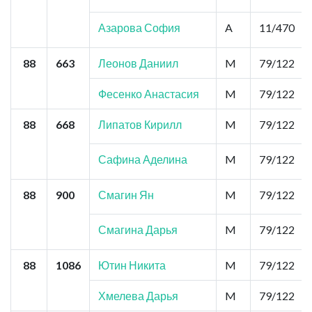
Азарова София
A
11/470
88
663
Леонов Даниил
M
79/122
Фесенко Анастасия
M
79/122
88
668
Липатов Кирилл
M
79/122
Сафина Аделина
M
79/122
88
900
Смагин Ян
M
79/122
Смагина Дарья
M
79/122
88
1086
Ютин Никита
M
79/122
Хмелева Дарья
M
79/122