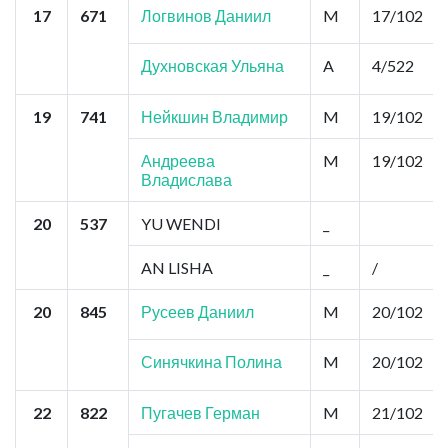
17
671
Логвинов Даниил
M
17/102
Духновская Ульяна
A
4/522
19
741
Нейкшин Владимир
M
19/102
Андреева
M
19/102
Владислава
20
537
YU WENDI
_
AN LISHA
_
/
20
845
Русеев Даниил
M
20/102
Синячкина Полина
M
20/102
22
822
Пугачев Герман
M
21/102