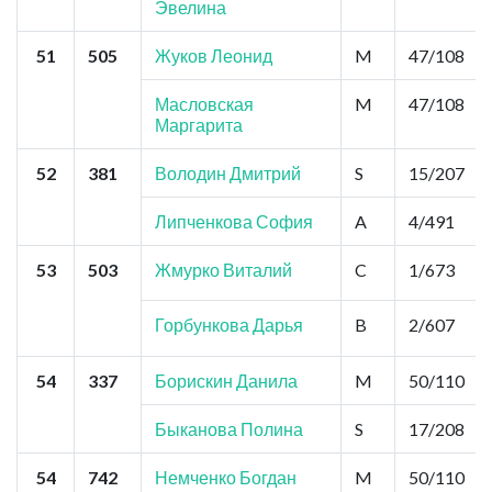
Эвелина
51
505
Жуков Леонид
M
47/108
Масловская
M
47/108
Маргарита
52
381
Володин Дмитрий
S
15/207
Липченкова София
A
4/491
53
503
Жмурко Виталий
C
1/673
Горбункова Дарья
B
2/607
54
337
Борискин Данила
M
50/110
Быканова Полина
S
17/208
54
742
Немченко Богдан
M
50/110