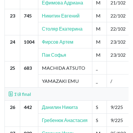
Ефимова Адриана
M
21/102
23
745
Никитин Евгений
M
22/102
Столяр Екатерина
M
22/102
24
1004
Фирсов Артем
M
23/102
Пак Софья
M
23/102
25
683
MACHIDA ATSUTO
_
YAMAZAKI EMU
_
/
1\8 final
26
442
Данилин Никита
S
9/225
Гребенюк Анастасия
S
9/225