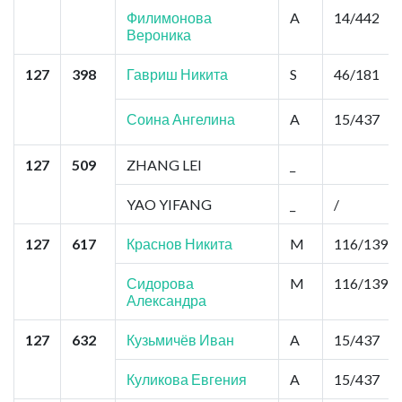
Филимонова
A
14/442
Вероника
127
398
Гавриш Никита
S
46/181
Соина Ангелина
A
15/437
127
509
ZHANG LEI
_
YAO YIFANG
_
/
127
617
Краснов Никита
M
116/139
Сидорова
M
116/139
Александра
127
632
Кузьмичёв Иван
A
15/437
Куликова Евгения
A
15/437