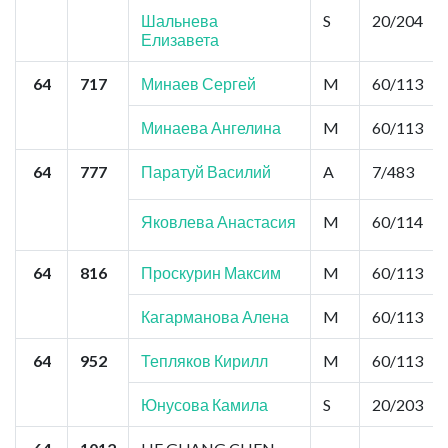
Шальнева
S
20/204
Елизавета
64
717
Минаев Сергей
M
60/113
Минаева Ангелина
M
60/113
64
777
Паратуй Василий
A
7/483
Яковлева Анастасия
M
60/114
64
816
Проскурин Максим
M
60/113
Кагарманова Алена
M
60/113
64
952
Тепляков Кирилл
M
60/113
Юнусова Камила
S
20/203