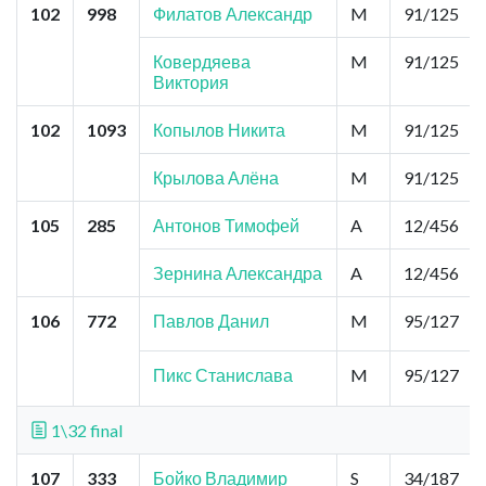
102
998
Филатов Александр
M
91/125
Ковердяева
M
91/125
Виктория
102
1093
Копылов Никита
M
91/125
Крылова Алёна
M
91/125
105
285
Антонов Тимофей
A
12/456
Зернина Александра
A
12/456
106
772
Павлов Данил
M
95/127
Пикс Станислава
M
95/127
1\32 final
107
333
Бойко Владимир
S
34/187