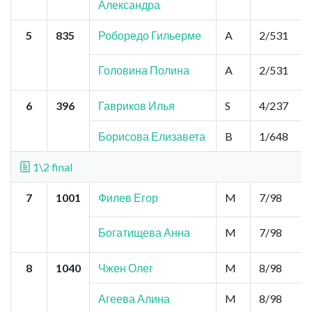
Александра
5
835
Роборедо Гильерме
A
2/531
Головина Полина
A
2/531
6
396
Гавриков Илья
S
4/237
Борисова Елизавета
B
1/648
1\2 final
7
1001
Филев Егор
M
7/98
Богатищева Анна
M
7/98
8
1040
Чжен Олег
M
8/98
Агеева Алина
M
8/98