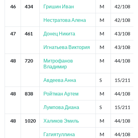
46
434
Гришин Иван
M
42/108
Нестратова Алена
M
42/108
47
461
Донец Никита
M
43/108
Игнатьева Виктория
M
43/108
48
720
Митрофанов
M
44/108
Владимир
Авдеева Анна
S
15/211
48
838
Ройтман Артем
M
44/108
Лумпова Диана
S
15/211
48
1020
Халиков Эмиль
M
44/108
Гатиятуллина
M
44/108