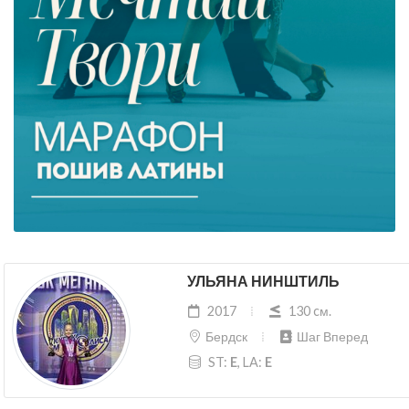
УЛЬЯНА НИНШТИЛЬ
2017
130 cм.
Бердск
Шаг Вперед
ST:
E
, LA:
E