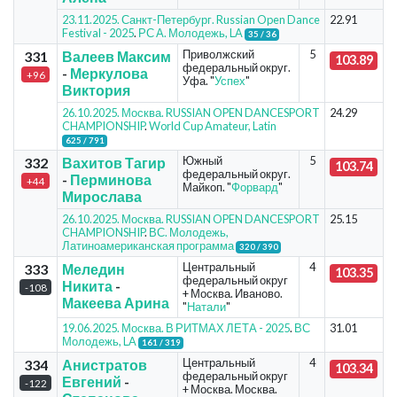
23.11.2025. Санкт-Петербург. Russian Open Dance
22.91
Festival - 2025
.
РС А. Молодежь, LA
35 / 36
Приволжский
5
331
Валеев Максим
103.89
федеральный округ.
-
Меркулова
+96
Уфа. "
Успех
"
Виктория
26.10.2025. Москва. RUSSIAN OPEN DANCESPORT
24.29
CHAMPIONSHIP
.
World Cup Amateur, Latin
625 / 791
Южный
5
332
Вахитов Тагир
103.74
федеральный округ.
-
Перминова
+44
Майкоп. "
Форвард
"
Мирослава
26.10.2025. Москва. RUSSIAN OPEN DANCESPORT
25.15
CHAMPIONSHIP
.
ВС. Молодежь,
Латиноамериканская программа
320 / 390
Центральный
4
333
Меледин
103.35
федеральный округ
Никита
-
-108
+ Москва. Иваново.
Макеева Арина
"
Натали
"
19.06.2025. Москва. В РИТМАХ ЛЕТА - 2025
.
ВС
31.01
Молодежь, LA
161 / 319
Центральный
4
334
Анистратов
103.34
федеральный округ
Евгений
-
-122
+ Москва. Москва.