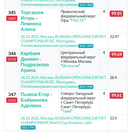
CHAMPIONSHIP
.
ВС. Молодежь,
Латиноамериканская программа
115 / 390
Приволжский
4
345
Торгашов
99.85
федеральный округ.
Игорь
-
+387
Уфа. "
ПАСТЕ
"
Лежнина
Алена
26.10.2025. Москва. RUSSIAN OPEN DANCESPORT
32.47
CHAMPIONSHIP
.
ВС. Молодежь,
Латиноамериканская программа
192 / 390
Центральный
4
346
Карбаев
99.69
федеральный округ
Даниил
-
+573
+ Москва. Москва.
Подрезкова
"
Интенсив
"
Арина
26.10.2025. Москва. RUSSIAN OPEN DANCESPORT
28.4
CHAMPIONSHIP
.
ВС. Молодежь,
Латиноамериканская программа
251 / 390
Северо-Западный
4
347
Пыжов Егор
-
99.61
федеральный округ
Байманова
+572
+ Санкт-Петербург.
Аделина
Санкт-Петербург.
"
Тайм
"
26.10.2025. Москва. RUSSIAN OPEN DANCESPORT
33.9
CHAMPIONSHIP
.
World Cup Amateur, Latin
321 / 791