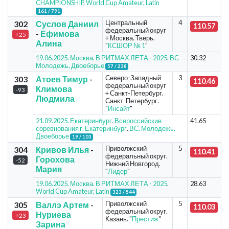
CHAMPIONSHIP
.
World Cup Amateur, Latin
161 / 791
Центральный
4
302
Суслов Даниил
110.57
федеральный округ
-
Ефимова
+25
+ Москва. Тверь.
Алина
"
КСШОР № 1
"
19.06.2025. Москва. В РИТМАХ ЛЕТА - 2025
.
ВС
30.32
Молодежь, Двоеборье
57 / 238
Северо-Западный
3
303
Атоев Тимур
-
110.46
федеральный округ
Климова
-93
+ Санкт-Петербург.
Людмила
Санкт-Петербург.
"
Инсайт
"
21.09.2025. Екатеринбург. Всероссийские
41.65
соревнования г. Екатеринбург
.
ВС. Молодежь,
Двоеборье
19 / 103
Приволжский
5
304
Кривов Илья
-
110.41
федеральный округ.
Горохова
-52
Нижний Новгород.
Мария
"
Лидер
"
19.06.2025. Москва. В РИТМАХ ЛЕТА - 2025
.
28.63
World Cup Amateur, Latin
323 / 544
Приволжский
5
305
Валлэ Артем
-
110.03
федеральный округ.
Нуриева
+23
Казань. "
Престиж
"
Зарина