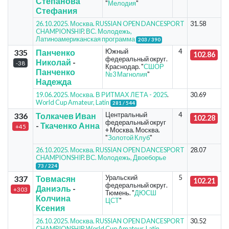
Степанова
"
Мелодия
"
Стефания
26.10.2025. Москва. RUSSIAN OPEN DANCESPORT
31.58
CHAMPIONSHIP
.
ВС. Молодежь,
Латиноамериканская программа
203 / 390
Южный
4
335
Панченко
102.86
федеральный округ.
Николай
-
-38
Краснодар. "
СШОР
Панченко
№3 Магнолия
"
Надежда
19.06.2025. Москва. В РИТМАХ ЛЕТА - 2025
.
30.69
World Cup Amateur, Latin
281 / 544
Центральный
4
336
Толкачев Иван
102.28
федеральный округ
-
Ткаченко Анна
+45
+ Москва. Москва.
"
Золотой Клуб
"
26.10.2025. Москва. RUSSIAN OPEN DANCESPORT
28.07
CHAMPIONSHIP
.
ВС. Молодежь, Двоеборье
73 / 224
Уральский
5
337
Товмасян
102.21
федеральный округ.
Даниэль
-
+303
Тюмень. "
ДЮСШ
Колчина
ЦСТ
"
Ксения
26.10.2025. Москва. RUSSIAN OPEN DANCESPORT
30.52
CHAMPIONSHIP
.
World Cup Amateur, Latin