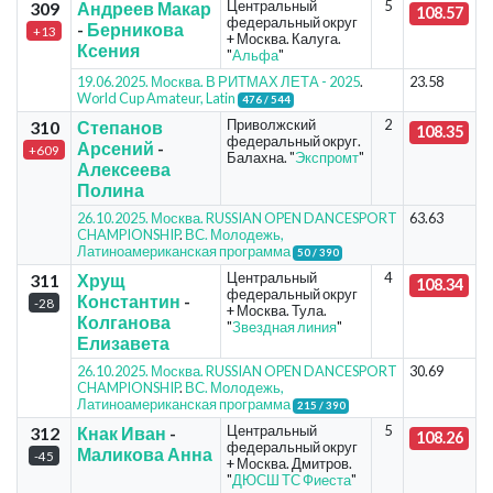
Центральный
5
309
Андреев Макар
108.57
федеральный округ
-
Берникова
+13
+ Москва. Калуга.
Ксения
"
Альфа
"
19.06.2025. Москва. В РИТМАХ ЛЕТА - 2025
.
23.58
World Cup Amateur, Latin
476 / 544
Приволжский
2
310
Степанов
108.35
федеральный округ.
Арсений
-
+609
Балахна. "
Экспромт
"
Алексеева
Полина
26.10.2025. Москва. RUSSIAN OPEN DANCESPORT
63.63
CHAMPIONSHIP
.
ВС. Молодежь,
Латиноамериканская программа
50 / 390
Центральный
4
311
Хрущ
108.34
федеральный округ
Константин
-
-28
+ Москва. Тула.
Колганова
"
Звездная линия
"
Елизавета
26.10.2025. Москва. RUSSIAN OPEN DANCESPORT
30.69
CHAMPIONSHIP
.
ВС. Молодежь,
Латиноамериканская программа
215 / 390
Центральный
5
312
Кнак Иван
-
108.26
федеральный округ
Маликова Анна
-45
+ Москва. Дмитров.
"
ДЮСШ ТС Фиеста
"