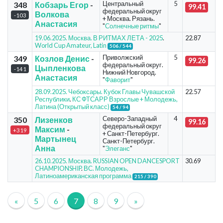
Центральный
5
348
Кобзарь Егор
-
99.41
федеральный округ
Волкова
-103
+ Москва. Рязань.
Анастасия
"
Солнечные ритмы
"
19.06.2025. Москва. В РИТМАХ ЛЕТА - 2025
.
22.87
World Cup Amateur, Latin
506 / 544
Приволжский
5
349
Козлов Денис
-
99.26
федеральный округ.
Цыпленкова
-141
Нижний Новгород.
Анастасия
"
Фаворит
"
28.09.2025. Чебоксары. Кубок Главы Чувашской
22.57
Республики
.
КС ФТСАРР Взрослые + Молодежь,
Латина (Открытый класс)
54 / 94
Северо-Западный
4
350
Лизенков
99.16
федеральный округ
Максим
-
+319
+ Санкт-Петербург.
Мартынец
Санкт-Петербург.
Анна
"
Элеганс
"
26.10.2025. Москва. RUSSIAN OPEN DANCESPORT
30.69
CHAMPIONSHIP
.
ВС. Молодежь,
Латиноамериканская программа
215 / 390
«
5
6
7
8
9
»