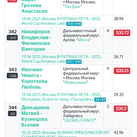
+ Москва. Москва.
Грозова
"
Тен Данс
"
Анастасия
19.06.2025. Москва. В РИТМАХ ЛЕТА - 2025
.
28.94
World Cup Amateur, Latin
316 / 544
Дальневосточный
4
342
Никифоров
100.72
федеральный округ.
Владислав
-
-190
Артём. "
Мечта
"
Филиппова
Виктория
19.06.2025. Москва. В РИТМАХ ЛЕТА - 2025
.
26.71
World Cup Amateur, Latin
371 / 544
Центральный
4
343
Ивочкин
100.31
федеральный округ
Никита
-
-168
+ Москва. Москва.
Короткова
"
Жемчужина
"
Любовь
19.06.2025. Москва. В РИТМАХ ЛЕТА - 2025
.
29.33
Молодежь, Кубок по танцу «Пасодобль»
34 / 84
Дальневосточный
3
344
Деньщиков
100.3
федеральный округ.
Матвей
-
-20
Хабаровск.
Кузнецова
"
GLOBAL-DANCE
"
Ксения
26.10.2025. Москва. RUSSIAN OPEN DANCESPORT
41.96