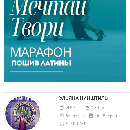
УЛЬЯНА НИНШТИЛЬ
2017
130 cм.
Бердск
Шаг Вперед
ST:
E
, LA:
E