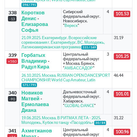
396 / 791
Сибирский
4
338
Коротков
101.53
федеральный округ.
Денис
-
-13
Новосибирск.
Елизарова
"
Вереск
"
Софья
21.09.2025. Екатеринбург. Всероссийские
31.19
соревнования г. Екатеринбург
.
ВС. Молодежь,
Латиноамериканская программа
111 / 169
Центральный
3
339
Горбатых
101.25
федеральный округ
Владимир
-
+580
+ Москва. Брянск.
Радул Кира
"
АМБАССАДОР
"
26.10.2025. Москва. RUSSIAN OPEN DANCESPORT
46.44
CHAMPIONSHIP
.
World Cup Amateur, Latin
171 / 791
Дальневосточный
4
340
Новиков
101.01
федеральный округ.
Матвей
-
-90
Хабаровск.
Ермолаева
"
GLOBAL-DANCE
"
Диана
19.06.2025. Москва. В РИТМАХ ЛЕТА - 2025
.
31.22
Молодежь, Кубок по танцу «Пасодобль»
30 / 84
Центральный
4
341
Ахметжанов
100.96
федеральный округ
Марат
-
+56