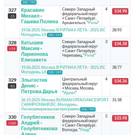
565 / 791
Северо-Западный
4
327
Красавин
104.98
федеральный округ
Михаил
-
-15
+ Санкт-Петербург.
Гашева Полина
Архангельск. "
Ритм
"
19.06.2025. Москва. В РИТМАХ ЛЕТА - 2025
.
ВС
28.93
Молодежь, LA
185 / 319
Северо-Западный
3
328
Катышев
104.38
федеральный округ
Максим
-
+59
+ Санкт-Петербург.
Ларионова
Череповец. "
Ритм
"
Елизавета
19.06.2025. Москва. В РИТМАХ ЛЕТА - 2025
.
ВС
38.77
Молодежь, LA
103 / 319
Центральный
4
329
Злыгостев
104.36
федеральный округ
Денис
-
-81
+ Москва. Москва.
Петрова Дарья
"
Идеал
"
26.10.2025. Москва. RUSSIAN OPEN DANCESPORT
31.58
CHAMPIONSHIP
.
ВС. Молодежь,
Латиноамериканская программа
203 / 390
Северо-Западный
5
330
Голубятников
103.98
федеральный округ
Андрей
-
+589
+ Санкт-Петербург.
Голубятникова
Вологда. "
Ронд
"
Алена