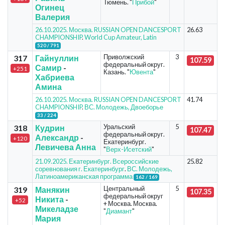
Тюмень. "
Прибой
"
Огинец
Валерия
26.10.2025. Москва. RUSSIAN OPEN DANCESPORT
26.63
CHAMPIONSHIP
.
World Cup Amateur, Latin
520 / 791
Приволжский
3
317
Гайнуллин
107.59
федеральный округ.
Самир
-
+251
Казань. "
Ювента
"
Хабриева
Амина
26.10.2025. Москва. RUSSIAN OPEN DANCESPORT
41.74
CHAMPIONSHIP
.
ВС. Молодежь, Двоеборье
33 / 224
Уральский
5
318
Кудрин
107.47
федеральный округ.
Александр
-
+120
Екатеринбург.
Левичева Анна
"
Верх-Исетский
"
21.09.2025. Екатеринбург. Всероссийские
25.82
соревнования г. Екатеринбург
.
ВС. Молодежь,
Латиноамериканская программа
162 / 169
Центральный
5
319
Манякин
107.35
федеральный округ
Никита
-
+52
+ Москва. Москва.
Микеладзе
"
Диамант
"
Мария