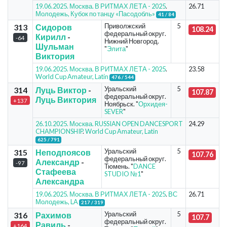
19.06.2025. Москва. В РИТМАХ ЛЕТА - 2025
.
26.71
Молодежь, Кубок по танцу «Пасодобль»
41 / 84
Приволжский
5
313
Сидоров
108.24
федеральный округ.
Кирилл
-
-64
Нижний Новгород.
Шульман
"
Элита
"
Виктория
19.06.2025. Москва. В РИТМАХ ЛЕТА - 2025
.
23.58
World Cup Amateur, Latin
476 / 544
Уральский
5
314
Луць Виктор
-
107.87
федеральный округ.
Луць Виктория
+137
Ноябрьск. "
Орхидея-
SEVER
"
26.10.2025. Москва. RUSSIAN OPEN DANCESPORT
24.29
CHAMPIONSHIP
.
World Cup Amateur, Latin
625 / 791
Уральский
5
315
Неподпоясов
107.76
федеральный округ.
Александр
-
-97
Тюмень. "
DANCE
Стафеева
STUDIO №1
"
Александра
19.06.2025. Москва. В РИТМАХ ЛЕТА - 2025
.
ВС
26.71
Молодежь, LA
217 / 319
Уральский
5
316
Рахимов
107.7
федеральный округ.
Равиль
-
+164