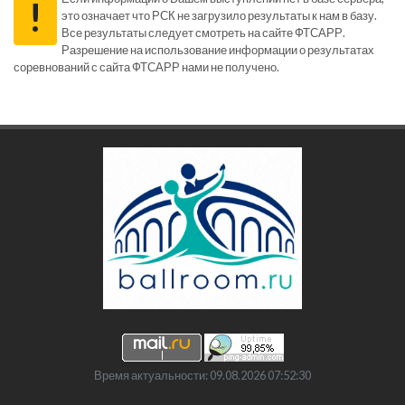
!
это означает что РСК не загрузило результаты к нам в базу.
Все результаты следует смотреть на сайте ФТСАРР.
Разрешение на использование информации о результатах
соревнований с сайта ФТСАРР нами не получено.
Время актуальности: 09.08.2026 07:52:30