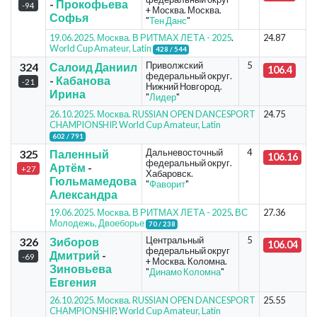
-
Прокофьева
-94
+ Москва. Москва.
Софья
"
Тен Данс
"
19.06.2025. Москва. В РИТМАХ ЛЕТА - 2025
.
24.87
World Cup Amateur, Latin
428 / 544
Приволжский
5
324
Салоид Даниил
106.4
федеральный округ.
-
Кабанова
-21
Нижний Новгород.
Ирина
"
Лидер
"
26.10.2025. Москва. RUSSIAN OPEN DANCESPORT
24.75
CHAMPIONSHIP
.
World Cup Amateur, Latin
602 / 791
Дальневосточный
4
325
Паленный
106.16
федеральный округ.
Артём
-
+27
Хабаровск.
Гюльмамедова
"
Фаворит
"
Александра
19.06.2025. Москва. В РИТМАХ ЛЕТА - 2025
.
ВС
27.36
Молодежь, Двоеборье
70 / 238
Центральный
5
326
Зиборов
106.04
федеральный округ
Дмитрий
-
-69
+ Москва. Коломна.
Зиновьева
"
Динамо Коломна
"
Евгения
26.10.2025. Москва. RUSSIAN OPEN DANCESPORT
25.55
CHAMPIONSHIP
.
World Cup Amateur, Latin