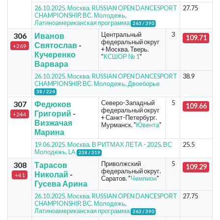
26.10.2025. Москва. RUSSIAN OPEN DANCESPORT
27.75
CHAMPIONSHIP
.
ВС. Молодежь,
Латиноамериканская программа
263 / 390
Центральный
3
306
Иванов
109.71
федеральный округ
Святослав
-
+269
+ Москва. Тверь.
Кучеренко
"
КСШОР № 1
"
Варвара
26.10.2025. Москва. RUSSIAN OPEN DANCESPORT
38.9
CHAMPIONSHIP
.
ВС. Молодежь, Двоеборье
38 / 224
Северо-Западный
5
307
Федюков
109.66
федеральный округ
Григорий
-
+244
+ Санкт-Петербург.
Визжачая
Мурманск. "
Ювента
"
Марина
19.06.2025. Москва. В РИТМАХ ЛЕТА - 2025
.
ВС
25.5
Молодежь, LA
238 / 319
Приволжский
5
308
Тарасов
109.29
федеральный округ.
Николай
-
+41
Саратов. "
Чемпион
"
Гусева Арина
26.10.2025. Москва. RUSSIAN OPEN DANCESPORT
27.75
CHAMPIONSHIP
.
ВС. Молодежь,
Латиноамериканская программа
263 / 390