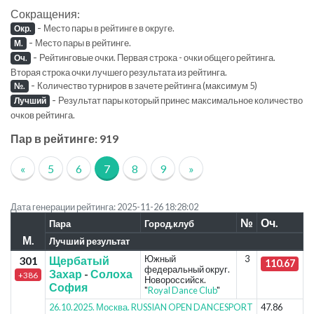
Сокращения:
-
Место пары в рейтинге в округе.
Окр.
-
Место пары в рейтинге.
М.
-
Рейтинговые очки. Первая строка - очки общего рейтинга.
Оч.
Вторая строка очки лучшего результата из рейтинга.
-
Количество турниров в зачете рейтинга (максимум 5)
№.
-
Результат пары который принес максимальное количество
Лучший
очков рейтинга.
Пар в рейтинге: 919
«
5
6
7
8
9
»
Дата генерации рейтинга: 2025-11-26 18:28:02
№
Оч.
Пара
Город,клуб
М.
Лучший результат
Южный
3
301
Щербатый
110.67
федеральный округ.
Захар
-
Солоха
+386
Новороссийск.
София
"
Royal Dance Club
"
26.10.2025. Москва. RUSSIAN OPEN DANCESPORT
47.86