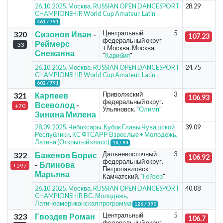
26.10.2025. Москва. RUSSIAN OPEN DANCESPORT
28.29
CHAMPIONSHIP
.
World Cup Amateur, Latin
461 / 791
Центральный
5
320
Сизонов Иван
-
107.23
федеральный округ
Реймерс
-33
+ Москва. Москва.
Снежанна
"
Карибия
"
26.10.2025. Москва. RUSSIAN OPEN DANCESPORT
24.75
CHAMPIONSHIP
.
World Cup Amateur, Latin
602 / 791
Приволжский
3
321
Карпеев
106.93
федеральный округ.
Всеволод
-
+70
Ульяновск. "
Олимп
"
Зинина Милена
28.09.2025. Чебоксары. Кубок Главы Чувашской
39.09
Республики
.
КС ФТСАРР Взрослые + Молодежь,
Латина (Открытый класс)
18 / 94
Дальневосточный
3
322
Баженов Борис
106.92
федеральный округ.
-
Блинова
+597
Петропавловск-
Марьяна
Камчатский. "
Гейзер
"
26.10.2025. Москва. RUSSIAN OPEN DANCESPORT
40.08
CHAMPIONSHIP
.
ВС. Молодежь,
Латиноамериканская программа
126 / 390
Центральный
5
323
Гвоздев Роман
106.7
федеральный округ