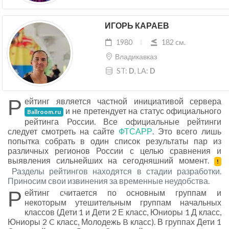
ИГОРЬ КАРАЕВ
1980
182 cм.
Владикавказ
ST:
D
, LA:
D
Р
ейтинг является частной инициативой сервера
и не претендует на статус официального
Ballroom.ru
рейтинга России. Все официальные рейтинги
следует смотреть на сайте
ФТСАРР
. Это всего лишь
попытка собрать в один список результаты пар из
различных регионов России с целью сравнения и
выявления сильнейших на сегодняшний момент.
!
Разделы рейтингов находятся в стадии разработки.
Приносим свои извинения за временные неудобства.
Р
ейтинг считается по основным группам и
некоторым утешительным группам начальных
классов (Дети 1 и Дети 2 Е класс, Юниоры 1 Д класс,
Юниоры 2 C класс, Молодежь B класс). В группах Дети 1