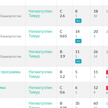
Нигматуллин
C
8
18
1
Тимур
2.6
и Башкортостан
1
10
ФО
Нигматуллин
C
14
20
2
Тимур
0.65
и Башкортостан
1
5
ФО
Нигматуллин
B
11
26
2
Тимур
3.9
и Башкортостан
1
14
ФО
 программа
Нигматуллин
B
5
11
Тимур
1.2
1
3
мма
Нигматуллин
C
6
12
Тимур
0.6
1
4
Нигматуллин
B
35
60
1
Тимур
4.05