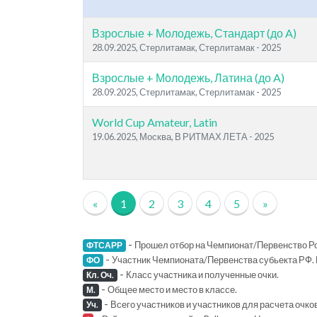
Взрослые + Молодежь, Стандарт (до A)
28.09.2025, Стерлитамак, Стерлитамак - 2025
Взрослые + Молодежь, Латина (до A)
28.09.2025, Стерлитамак, Стерлитамак - 2025
World Cup Amateur, Latin
19.06.2025, Москва, В РИТМАХ ЛЕТА - 2025
«
1
2
3
4
5
»
-
Прошел отбор на Чемпионат/Первенство Ро
ФТСАРР
-
Участник Чемпионата/Первенства субьекта РФ. 
ФО
-
Класс участника и полученные очки.
Кл. Оч.
-
Общее место и место в классе.
М.
-
Всего участников и участников для расчета очко
Уч.