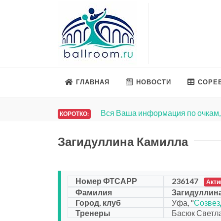
ГЛАВНАЯ
НОВОСТИ
СОРЕ
Вся Ваша информация по очкам, 
КОРОТКО:
Загидуллина Камилла
Номер ФТСАРР
236147
Акти
Фамилия
Загидуллин
Город, клуб
Уфа, "
Созвез
Тренеры
Басюк Светла