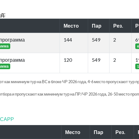
д:
Место
Пар
Рез.
Р
 программа
144
549
2
6
рамма
6
 программа
120
549
2
1
рамма
1
т как мининиум тур на ВС в блоке ЧР 2026 года, 4-6 место пропускают тур п
отбора и пропускают как мининиум тур на ПР/ЧР 2026 года, 26-50 место про
ФТСАРР
Место
Пар
Рез.