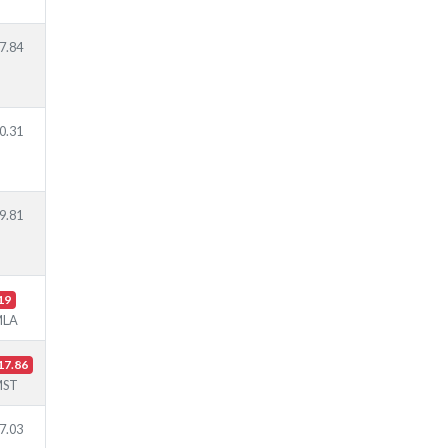
7.84
0.31
9.81
19
MLA
17.86
MST
7.03