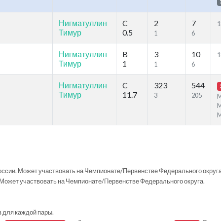
Нигматуллин
C
2
7
1
Тимур
0.5
1
6
Нигматуллин
B
3
10
1
Тимур
1
1
6
Нигматуллин
C
323
544
Тимур
11.7
3
205
M
M
ссии. Может участвовать на Чемпионате/Первенстве Федерального округа
Может участвовать на Чемпионате/Первенстве Федерального округа.
в для каждой пары.