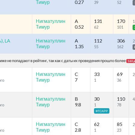
Тимур
0.27
39
52
Нигматуллин
A
131
170
1
Тимур
0.52
62
101
), LA
Нигматуллин
A
112
306
2
Тимур
1.35
55
162
же не попадают в рейтинг, так как с даты их проведения прошло более
160 
Нигматуллин
C
33
69
2
Тимур
7
ого
1
36
Нигматуллин
B
30
110
4
Тимур
9.8
ого
1
78
ФТСАРР
Нигматуллин
C
62
85
2
Тимур
2.8
ого
1
23