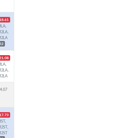
18.61
LA,
2LA,
M2LA
52
21.08
LA,
2LA,
M2LA
4.07
17.73
ST,
2ST,
M2ST