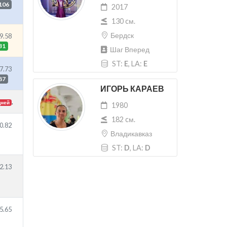
106
2017
130 cм.
Бердск
9.58
31
Шаг Вперед
ST:
E
, LA:
E
7.73
87
ИГОРЬ КАРАЕВ
.
дней
1980
182 cм.
0.82
Владикавказ
ST:
D
, LA:
D
2.13
5.65