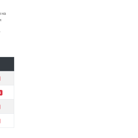
в на
и
е
4