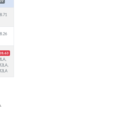
59
8.71
8.26
28.63
LA,
2LA,
M2LA
.