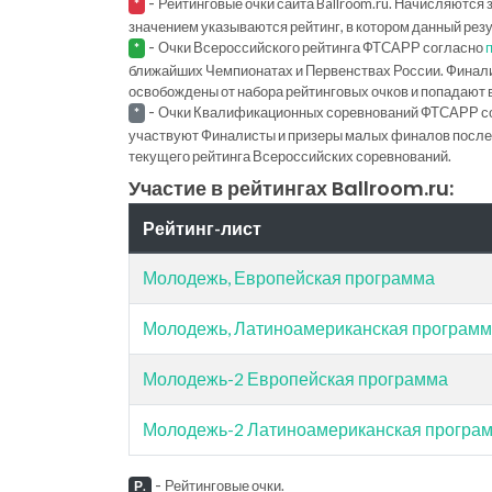
-
Рейтинговые очки сайта Ballroom.ru. Начисляются 
*
значением указываются рейтинг, в котором данный рез
-
Очки Всероссийского рейтинга ФТСАРР согласно
*
ближайших Чемпионатах и Первенствах России. Финал
освобождены от набора рейтинговых очков и попадают 
-
Очки Квалификационных соревнований ФТСАРР с
*
участвуют Финалисты и призеры малых финалов последн
текущего рейтинга Всероссийских соревнований.
Участие в рейтингах Ballroom.ru:
Рейтинг-лист
Молодежь, Европейская программа
Молодежь, Латиноамериканская програм
Молодежь-2 Европейская программа
Молодежь-2 Латиноамериканская програ
-
Рейтинговые очки.
Р.