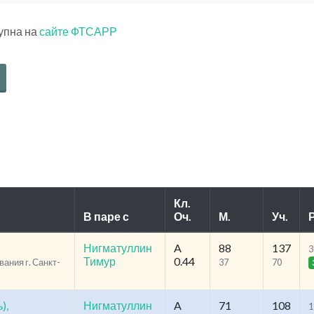
тупна на
сайте ФТСАРР
Кл.
В паре с
Оч.
М.
Уч.
Р
Нигматуллин
A
88
137
3
Тимур
0.44
ания г. Санкт-
37
70
),
Нигматуллин
A
71
108
1