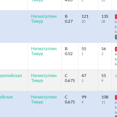
2
22
Нигматуллин
B
121
135
Тимур
0.27
20
28
M
M
Нигматуллин
B
55
56
Тимур
0.52
1
2
M
M
Европейская
Нигматуллин
C
47
55
1
Тимур
0.675
3
9
ейская
Нигматуллин
C
99
108
Тимур
0.675
4
11
M
M