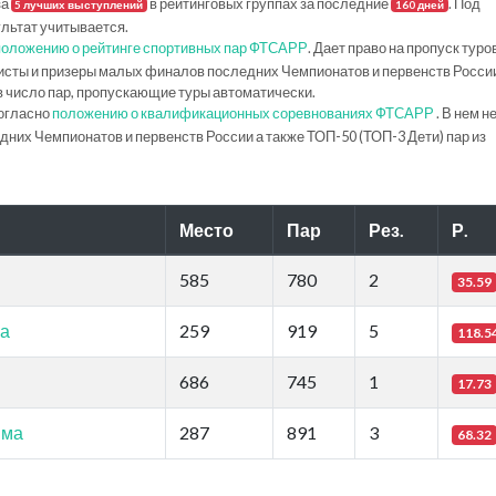
за
в рейтинговых группах за последние
. Под
5 лучших выступлений
160 дней
ультат учитывается.
положению о рейтинге спортивных пар ФТСАРР
. Дает право на пропуск туро
исты и призеры малых финалов последних Чемпионатов и первенств Росси
в число пар, пропускающие туры автоматически.
огласно
положению о квалификационных соревнованиях ФТСАРР
. В нем н
их Чемпионатов и первенств России а также ТОП-50 (ТОП-3 Дети) пар из
Место
Пар
Рез.
Р.
585
780
2
35.59
ма
259
919
5
118.5
686
745
1
17.73
мма
287
891
3
68.32