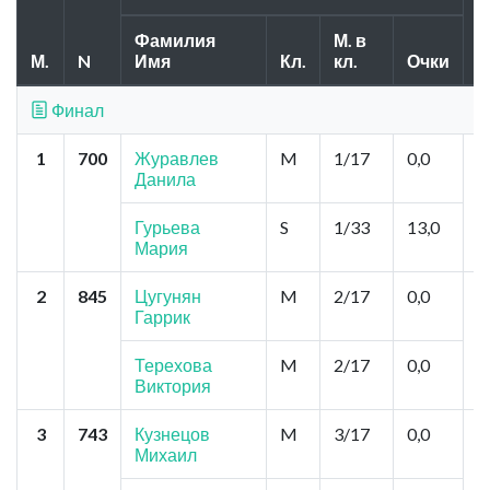
Фамилия
М. в
М.
N
Имя
Кл.
кл.
Очки
Г
Финал
1
700
Журавлев
M
1/17
0,0
М
Данила
Т
Гурьева
S
1/33
13,0
Мария
2
845
Цугунян
M
2/17
0,0
М
Гаррик
И
И
Терехова
M
2/17
0,0
Виктория
3
743
Кузнецов
M
3/17
0,0
В
Михаил
Р