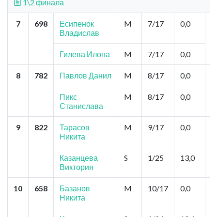
1\2 финала
7
698
Есипенок
M
7/17
0,0
Б
Владислав
С
Гилева Илона
M
7/17
0,0
8
782
Павлов Данил
M
8/17
0,0
И
Н
Ш
Пикс
M
8/17
0,0
Ш
Станислава
9
822
Тарасов
M
9/17
0,0
Р
Никита
А
П
Казанцева
S
1/25
13,0
Виктория
10
658
Базанов
M
10/17
0,0
Н
Никита
Ф