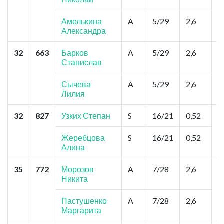
Амелькина
A
5/29
2,6
Александра
32
663
Барков
A
5/29
2,6
В
Станислав
Р
Сычева
A
5/29
2,6
Лилия
32
827
Узких Степан
S
16/21
0,52
Е
П
У
Жеребцова
S
16/21
0,52
Алина
35
772
Морозов
A
7/28
2,6
Ч
Никита
Т
Т
Пастушенко
A
7/28
2,6
Маргарита