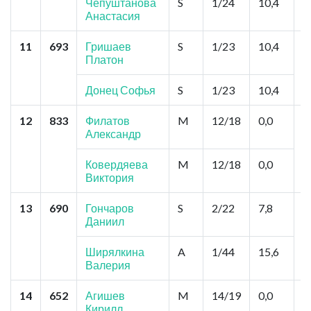
Чепуштанова
S
1/24
10,4
Анастасия
11
693
Гришаев
S
1/23
10,4
С
Платон
Г
К
Донец Софья
S
1/23
10,4
12
833
Филатов
M
12/18
0,0
Д
Александр
П
Р
Ковердяева
M
12/18
0,0
Виктория
13
690
Гончаров
S
2/22
7,8
С
Даниил
З
З
Ширялкина
A
1/44
15,6
Валерия
14
652
Агишев
M
14/19
0,0
З
Кирилл
"