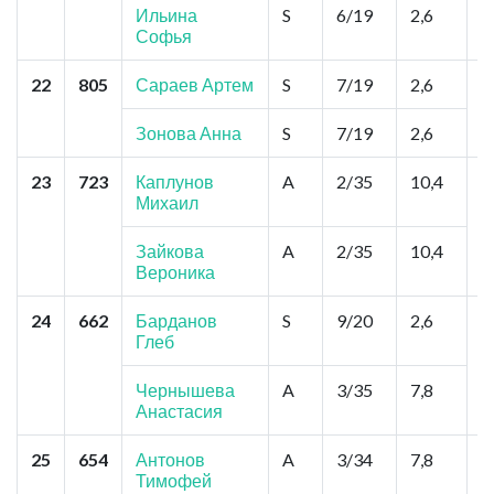
Ильина
S
6/19
2,6
Софья
22
805
Сараев Артем
S
7/19
2,6
М
Б
П
Зонова Анна
S
7/19
2,6
23
723
Каплунов
A
2/35
10,4
А
Михаил
Д
Зайкова
A
2/35
10,4
Вероника
24
662
Барданов
S
9/20
2,6
Н
Глеб
"
С
С
Чернышева
A
3/35
7,8
Анастасия
25
654
Антонов
A
3/34
7,8
П
Тимофей
А