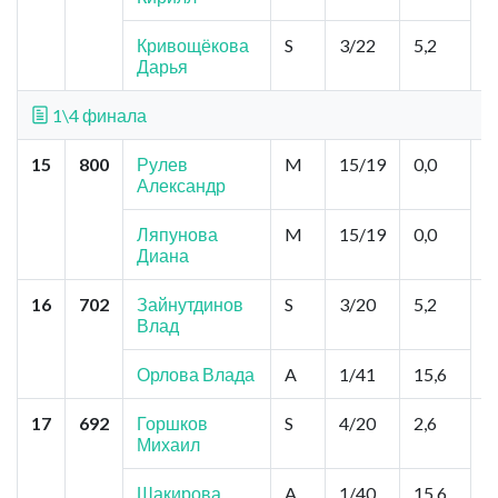
А
Кривощёкова
S
3/22
5,2
Дарья
1\4 финала
15
800
Рулев
M
15/19
0,0
Р
Александр
"
Б
Л
Ляпунова
M
15/19
0,0
Диана
16
702
Зайнутдинов
S
3/20
5,2
К
Влад
К
Г
Орлова Влада
A
1/41
15,6
17
692
Горшков
S
4/20
2,6
П
Михаил
Я
,
Шакирова
A
1/40
15,6