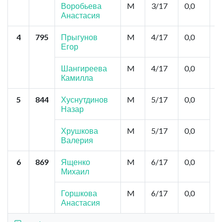
Воробьева
M
3/17
0,0
Анастасия
4
795
Прыгунов
M
4/17
0,0
Т
Егор
К
К
Шангиреева
M
4/17
0,0
Камилла
5
844
Хуснутдинов
M
5/17
0,0
Н
Назар
Ч
К
К
Хрушкова
M
5/17
0,0
Валерия
6
869
Ященко
M
6/17
0,0
М
Михаил
С
С
Горшкова
M
6/17
0,0
Анастасия