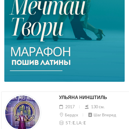
УЛЬЯНА НИНШТИЛЬ
2017
130 cм.
Бердск
Шаг Вперед
ST:
E
, LA:
E