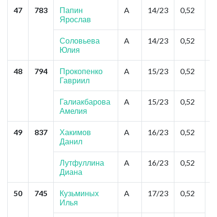
47
783
Папин
A
14/23
0,52
Т
Ярослав
М
Б
Соловьева
A
14/23
0,52
Юлия
48
794
Прокопенко
A
15/23
0,52
С
Гавриил
"
К
К
Галиакбарова
A
15/23
0,52
Амелия
49
837
Хакимов
A
16/23
0,52
У
Данил
П
С
Лутфуллина
A
16/23
0,52
Диана
50
745
Кузьминых
A
17/23
0,52
Е
Илья
Б