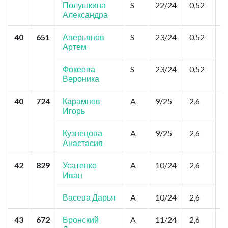
Полушкина
S
22/24
0,52
Александра
40
651
Аверьянов
S
23/24
0,52
У
Артем
Е
Е
Фокеева
S
23/24
0,52
Вероника
40
724
Карамнов
A
9/25
2,6
С
Игорь
Б
Е
Кузнецова
A
9/25
2,6
Анастасия
42
829
Усатенко
A
10/24
2,6
Е
Иван
п
М
Р
Васева Дарья
A
10/24
2,6
43
672
Бронский
A
11/24
2,6
К