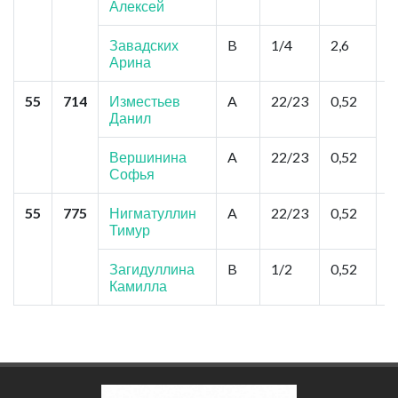
Алексей
К
Завадских
B
1/4
2,6
Арина
55
714
Изместьев
A
22/23
0,52
К
Данил
Ф
Ш
Вершинина
A
22/23
0,52
Софья
55
775
Нигматуллин
A
22/23
0,52
У
Тимур
Б
Д
Загидуллина
B
1/2
0,52
Камилла