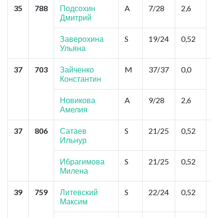
35
788
Подсохин
A
7/28
2,6
Т
Дмитрий
Р
Заверохина
S
19/24
0,52
Ульяна
37
703
Зайченко
M
37/37
0,0
Р
Константин
"
Б
Л
Новикова
A
9/28
2,6
Амелия
37
806
Сатаев
S
21/25
0,52
У
Ильнур
У
Х
Ибрагимова
S
21/25
0,52
Милена
39
759
Литевский
S
22/24
0,52
П
Максим
А
А