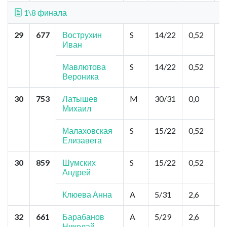
1\8 финала
29
677
Вострухин
S
14/22
0,52
И
Иван
П
Мавлютова
S
14/22
0,52
Вероника
30
753
Латышев
M
30/31
0,0
Н
Михаил
Л
Малаховская
S
15/22
0,52
Елизавета
30
859
Шумских
S
15/22
0,52
Ч
Андрей
Т
П
Клюева Анна
A
5/31
2,6
32
661
Барабанов
A
5/29
2,6
М
Николай
П