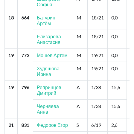
Софья
18
664
Батурин
M
18/21
0,0
Н
Артём
Л
Елизарова
M
18/21
0,0
Анастасия
19
773
Мошев Артем
M
19/21
0,0
П
А
А
Худяшова
M
19/21
0,0
Ирина
19
796
Репринцев
A
1/38
15,6
Р
Дмитрий
П
А
Черняева
A
1/38
15,6
Анна
21
831
Федоров Егор
S
6/19
2,6
И
П