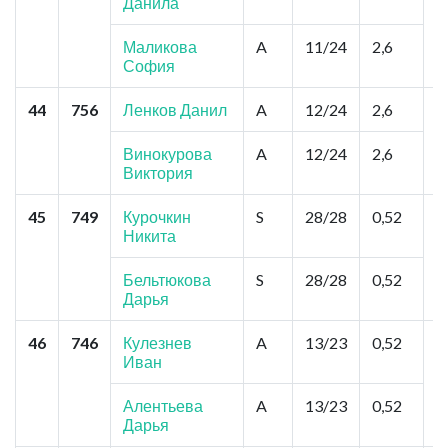
Данила
К
К
Маликова
A
11/24
2,6
София
44
756
Ленков Данил
A
12/24
2,6
Т
Т
К
Винокурова
A
12/24
2,6
Виктория
45
749
Курочкин
S
28/28
0,52
П
Никита
П
С
Бельтюкова
S
28/28
0,52
Дарья
46
746
Кулезнев
A
13/23
0,52
Е
Иван
Р
Алентьева
A
13/23
0,52
Дарья