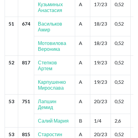
Кузьминых
A
17/23
0,52
Анастасия
51
674
Васильков
A
18/23
0,52
Ч
Амир
П
К
Мотовилова
A
18/23
0,52
Вероника
52
817
Степков
A
19/23
0,52
Е
Артем
п
М
Р
Карпушенко
A
19/23
0,52
Мирослава
53
751
Лапшин
A
20/23
0,52
С
Демид
С
Г
Салий Мария
B
1/4
2,6
53
815
Старостин
A
20/23
0,52
Б