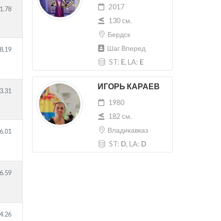
2017
1.78
130 cм.
Бердск
Шаг Вперед
8.19
ST:
E
, LA:
E
ИГОРЬ КАРАЕВ
3.31
1980
182 cм.
Владикавказ
6.01
ST:
D
, LA:
D
6.59
4.26