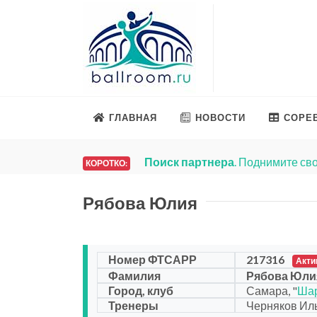
ГЛАВНАЯ
НОВОСТИ
СОРЕ
Поиск партнера
. Поднимите сво
КОРОТКО:
Рябова Юлия
Номер ФТСАРР
217316
Акти
Фамилия
Рябова Юли
Город, клуб
Самара, "
Ша
Тренеры
Черняков Иль