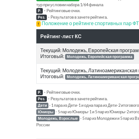
тур при условии набора 1/64 финала
-
Рейтинговые очки.
Р.
-
Результатов в зачете рейтинга.
Рез.
Положение о рейтинге спортивных пар 
!
Рейтинг-лист КС
Текущий: Молодежь, Европейская програ
Итоговый:
Молодежь, Европейская программа
Текущий: Молодежь, Латиноамериканская
Итоговый:
Молодежь, Латиноамериканская прог
-
Рейтинговые очки.
Р.
-
Результатов в зачете рейтинга.
Рез.
- 1 пара из Дети-1 и одна пара из Дети-2 итогов
Дети
- 5 пар из Юниоры-1 и 5 пар из Юниоры-2 ито
Юниоры
- 5 пар из Молодежи и 5 пар из
Молодежь, Взрослые
России