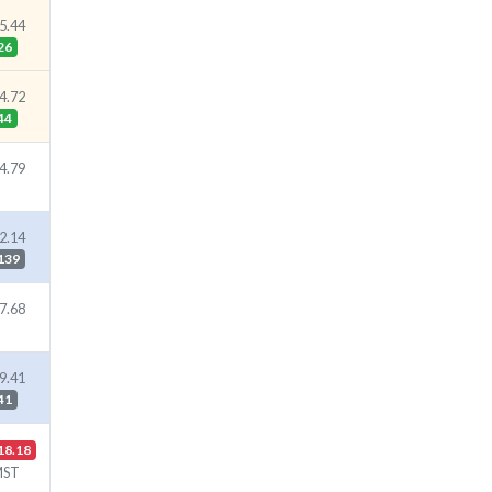
5.44
26
4.72
44
4.79
2.14
139
7.68
9.41
41
18.18
MST