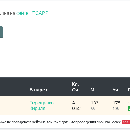
тупна на
сайте ФТСАРР
Кл.
В паре с
Оч.
М.
Уч.
Р
Терещенко
A
132
175
1
Кирилл
0.52
66
105
же не попадают в рейтинг, так как с даты их проведения прошло более
160 