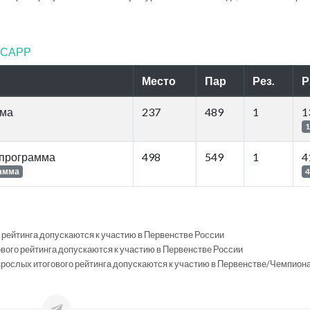
ФТСАРР
Место
Пар
Рез.
Р
мма
237
489
1
1
1
 программа
498
549
1
4
рамма
4
ого рейтинга допускаются к участию в Первенстве России
гового рейтинга допускаются к участию в Первенстве России
 Взрослых итогового рейтинга допускаются к участию в Первенстве/Чемпион