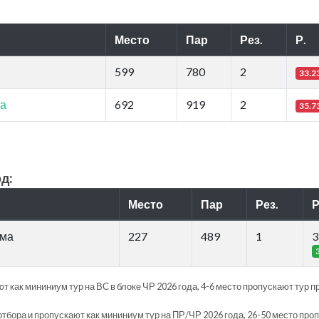
Место
Пар
Рез.
Р.
599
780
2
33.2
ма
692
919
2
35.7
д:
Место
Пар
Рез.
Р
мма
227
489
1
3
т как мининиум тур на ВС в блоке ЧР 2026 года, 4-6 место пропускают тур п
отбора и пропускают как мининиум тур на ПР/ЧР 2026 года, 26-50 место про