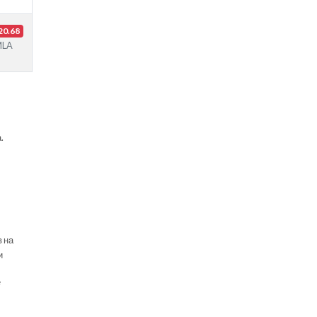
20.68
MLA
.
в на
и
е