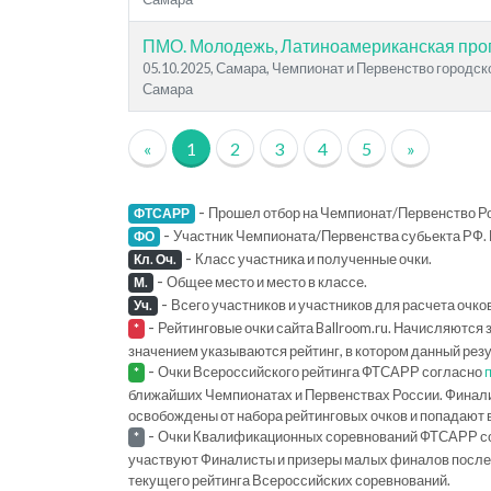
ПМО. Молодежь, Латиноамериканская пр
05.10.2025, Самара, Чемпионат и Первенство городск
Самара
«
1
2
3
4
5
»
-
Прошел отбор на Чемпионат/Первенство Ро
ФТСАРР
-
Участник Чемпионата/Первенства субьекта РФ. 
ФО
-
Класс участника и полученные очки.
Кл. Оч.
-
Общее место и место в классе.
М.
-
Всего участников и участников для расчета очко
Уч.
-
Рейтинговые очки сайта Ballroom.ru. Начисляются 
*
значением указываются рейтинг, в котором данный рез
-
Очки Всероссийского рейтинга ФТСАРР согласно
*
ближайших Чемпионатах и Первенствах России. Финал
освобождены от набора рейтинговых очков и попадают 
-
Очки Квалификационных соревнований ФТСАРР с
*
участвуют Финалисты и призеры малых финалов последн
текущего рейтинга Всероссийских соревнований.