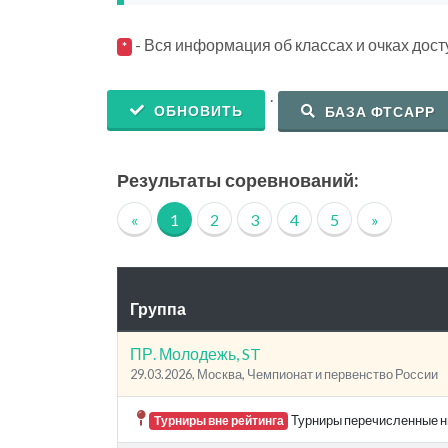
- Вся информация об классах и очках дос
*
.
ОБНОВИТЬ
БАЗА ФТСАРР
Результаты соревнований:
«
1
2
3
4
5
»
Группа
ПР. Молодежь, ST
29.03.2026, Москва, Чемпионат и первенство России
Турниры перечисленные ни
Турниры вне рейтинга