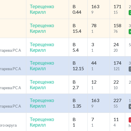
Терещенко
B
163
171
2
Кирилл
0.44
9
15
Терещенко
B
78
158
3
Кирилл
15.4
1
76
Терещенко
B
3
24
5
Кирилл
5.4
отарева РС А
1
20
Терещенко
B
44
174
3
Кирилл
12.15
отарева РС А
1
121
Терещенко
B
12
22
2
Кирилл
2.7
отарева РС А
1
10
Терещенко
B
163
227
1
Кирилл
1.35
отарева РС А
9
55
Терещенко
B
7
11
Кирилл
1
ого округа
1
4