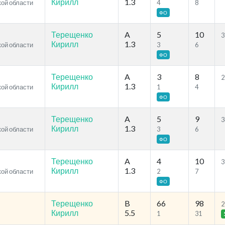
Кирилл
1.3
кой области
4
8
ФО
Терещенко
A
5
10
3
Кирилл
1.3
кой области
3
6
ФО
Терещенко
A
3
8
2
Кирилл
1.3
кой области
1
4
ФО
Терещенко
A
5
9
3
Кирилл
1.3
кой области
3
6
ФО
Терещенко
A
4
10
3
Кирилл
1.3
кой области
2
7
ФО
Терещенко
B
66
98
2
Кирилл
5.5
1
31