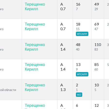
Терещенко
A
16
49
2
Кирилл
0.7
ого
7
29
Терещенко
A
18
69
2
Кирилл
0.7
ого
15
47
ФТСАРР
Терещенко
A
48
110
3
Кирилл
1.4
ого
40
83
Терещенко
A
13
85
5
Кирилл
1.4
ого
9
60
ФТСАРР
Терещенко
A
2
10
2
Кирилл
1.3
кой области
1
5
ФО
Терещенко
A
6
12
3