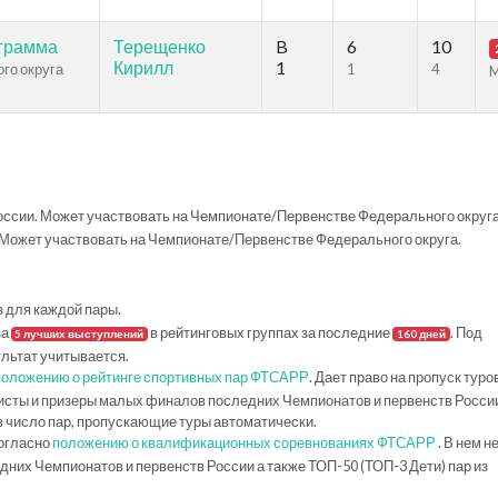
ограмма
Терещенко
B
6
10
Кирилл
1
ого округа
1
4
ссии. Может участвовать на Чемпионате/Первенстве Федерального округа
Может участвовать на Чемпионате/Первенстве Федерального округа.
в для каждой пары.
за
в рейтинговых группах за последние
. Под
5 лучших выступлений
160 дней
ультат учитывается.
положению о рейтинге спортивных пар ФТСАРР
. Дает право на пропуск туро
исты и призеры малых финалов последних Чемпионатов и первенств Росси
в число пар, пропускающие туры автоматически.
огласно
положению о квалификационных соревнованиях ФТСАРР
. В нем н
их Чемпионатов и первенств России а также ТОП-50 (ТОП-3 Дети) пар из