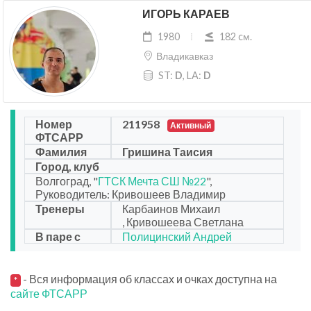
ИГОРЬ КАРАЕВ
1980
182 cм.
Владикавказ
ST:
D
, LA:
D
Номер
211958
Активный
ФТСАРР
Фамилия
Гришина Таисия
Город, клуб
Волгоград, "
ГТСК Мечта СШ №22
",
Руководитель: Кривошеев Владимир
Тренеры
Карбаинов Михаил
, Кривошеева Светлана
В паре с
Полицинский Андрей
- Вся информация об классах и очках доступна на
*
сайте ФТСАРР