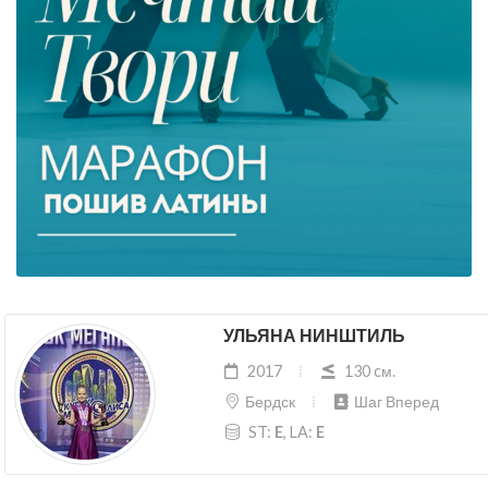
УЛЬЯНА НИНШТИЛЬ
2017
130 cм.
Бердск
Шаг Вперед
ST:
E
, LA:
E