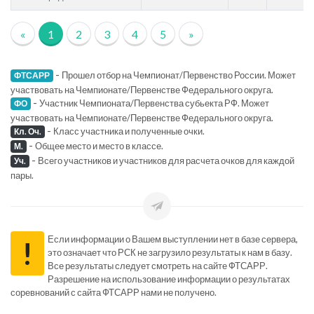
«
1
2
3
4
5
»
-
Прошел отбор на Чемпионат/Первенство России. Может
ФТСАРР
участвовать на Чемпионате/Первенстве Федерального округа.
-
Участник Чемпионата/Первенства субьекта РФ. Может
ФО
участвовать на Чемпионате/Первенстве Федерального округа.
-
Класс участника и полученные очки.
Кл. Оч.
-
Общее место и место в классе.
М.
-
Всего участников и участников для расчета очков для каждой
Уч.
пары.
Если информации о Вашем выступлении нет в базе сервера,
!
это означает что РСК не загрузило результаты к нам в базу.
Все результаты следует смотреть на сайте ФТСАРР.
Разрешение на использование информации о результатах
соревнований с сайта ФТСАРР нами не получено.