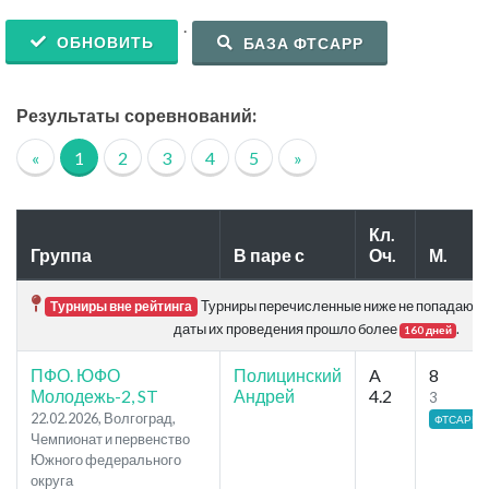
.
ОБНОВИТЬ
БАЗА ФТСАРР
Результаты соревнований:
«
1
2
3
4
5
»
Кл.
Группа
В паре с
Оч.
М.
Турниры перечисленные ниже не попадают в р
Турниры вне рейтинга
даты их проведения прошло более
.
160 дней
ПФО. ЮФО
Полицинский
A
8
Молодежь-2, ST
Андрей
4.2
3
22.02.2026, Волгоград,
ФТСАРР
Чемпионат и первенство
Южного федерального
округа