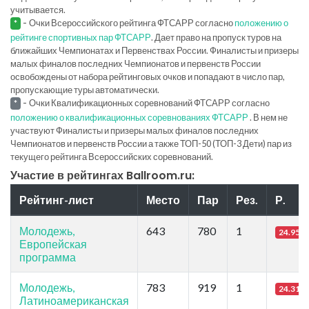
учитывается.
-
Очки Всероссийского рейтинга ФТСАРР согласно
положению о
*
рейтинге спортивных пар ФТСАРР
. Дает право на пропуск туров на
ближайших Чемпионатах и Первенствах России. Финалисты и призеры
малых финалов последних Чемпионатов и первенств России
освобождены от набора рейтинговых очков и попадают в число пар,
пропускающие туры автоматически.
-
Очки Квалификационных соревнований ФТСАРР согласно
*
положению о квалификационных соревнованиях ФТСАРР
. В нем не
участвуют Финалисты и призеры малых финалов последних
Чемпионатов и первенств России а также ТОП-50 (ТОП-3 Дети) пар из
текущего рейтинга Всероссийских соревнований.
Участие в рейтингах Ballroom.ru:
Рейтинг-лист
Место
Пар
Рез.
Р.
Молодежь,
643
780
1
24.95
Европейская
программа
Молодежь,
783
919
1
24.31
Латиноамериканская