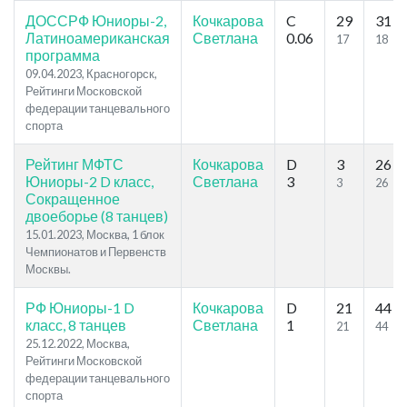
ДОССРФ Юниоры-2,
Кочкарова
C
29
31
Латиноамериканская
Светлана
0.06
17
18
программа
09.04.2023, Красногорск,
Рейтинги Московской
федерации танцевального
спорта
Рейтинг МФТС
Кочкарова
D
3
26
Юниоры-2 D класс,
Светлана
3
3
26
Сокращенное
двоеборье (8 танцев)
15.01.2023, Москва, 1 блок
Чемпионатов и Первенств
Москвы.
РФ Юниоры-1 D
Кочкарова
D
21
44
класс, 8 танцев
Светлана
1
21
44
25.12.2022, Москва,
Рейтинги Московской
федерации танцевального
спорта