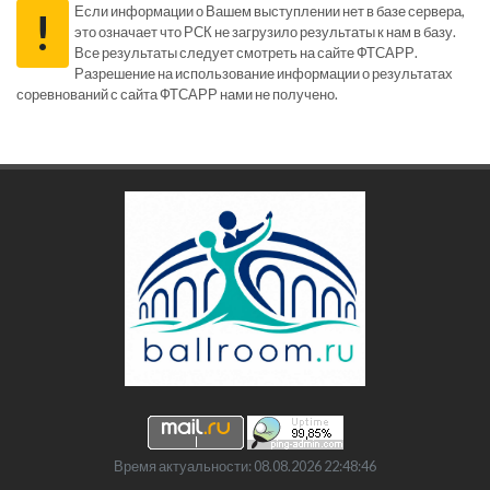
Если информации о Вашем выступлении нет в базе сервера,
!
это означает что РСК не загрузило результаты к нам в базу.
Все результаты следует смотреть на сайте ФТСАРР.
Разрешение на использование информации о результатах
соревнований с сайта ФТСАРР нами не получено.
Время актуальности: 08.08.2026 22:48:46