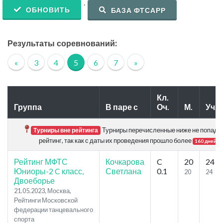
.
ОБНОВИТЬ
БАЗА ФТСАРР
Результаты соревнований:
«
3
4
5
6
7
»
Кл.
Группа
В паре с
Оч.
М.
Уч.
Турниры перечисленные ниже не попада
Турниры вне рейтинга
рейтинг, так как с даты их проведения прошло более
.
160 дней
Рейтинг МФТС
Кочкарова
C
20
24
Юниоры-2 C класс,
Светлана
0.1
20
24
Двоеборье
21.05.2023, Москва,
Рейтинги Московской
федерации танцевального
спорта