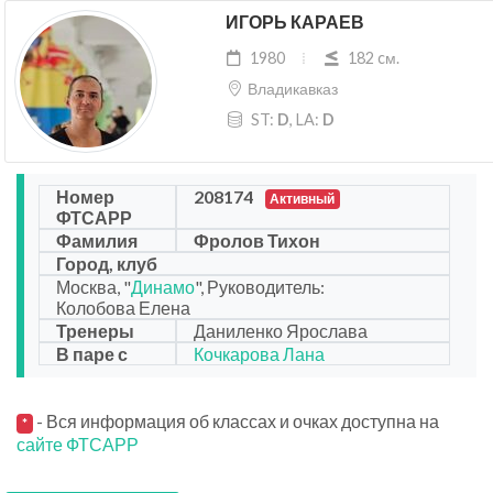
ИГОРЬ КАРАЕВ
1980
182 cм.
Владикавказ
ST:
D
, LA:
D
Номер
208174
Активный
ФТСАРР
Фамилия
Фролов Тихон
Город, клуб
Москва, "
Динамо
", Руководитель:
Колобова Елена
Тренеры
Даниленко Ярослава
В паре с
Кочкарова Лана
- Вся информация об классах и очках доступна на
*
сайте ФТСАРР