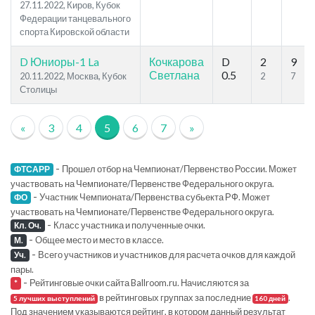
27.11.2022, Киров, Кубок
Федерации танцевального
спорта Кировской области
D Юниоры-1 La
Кочкарова
D
2
9
Светлана
0.5
20.11.2022, Москва, Кубок
2
7
Столицы
«
3
4
5
6
7
»
-
Прошел отбор на Чемпионат/Первенство России. Может
ФТСАРР
участвовать на Чемпионате/Первенстве Федерального округа.
-
Участник Чемпионата/Первенства субьекта РФ. Может
ФО
участвовать на Чемпионате/Первенстве Федерального округа.
-
Класс участника и полученные очки.
Кл. Оч.
-
Общее место и место в классе.
М.
-
Всего участников и участников для расчета очков для каждой
Уч.
пары.
-
Рейтинговые очки сайта Ballroom.ru. Начисляются за
*
в рейтинговых группах за последние
.
5 лучших выступлений
160 дней
Под значением указываются рейтинг, в котором данный результат