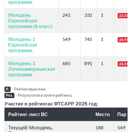
программа
Молодежь
241
331
1
22.35
Европейская
программа (B класс)
Молодежь-2
549
745
1
24.95
Европейская
программа
Молодежь-2
685
891
1
24.31
Латиноамериканская
программа
-
Рейтинговые очки.
Р.
-
Результатов в зачете рейтинга.
Рез.
Участие в рейтингах ФТСАРР 2025 год:
Рейтинг-лист ВС
Место
Пар
Текущий: Молодежь,
188
549