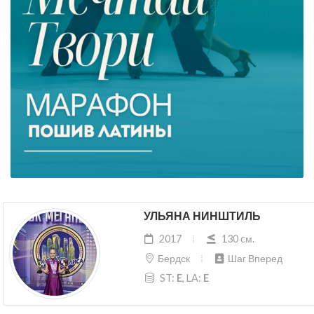
УЛЬЯНА НИНШТИЛЬ
2017
130 cм.
Бердск
Шаг Вперед
ST:
E
, LA:
E