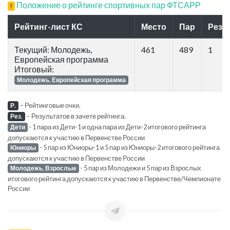
Положение о рейтинге спортивных пар ФТСАРР
!
Рейтинг-лист КС
Место
Пар
Рез.
Текущий: Молодежь,
461
489
1
Европейская программа
Итоговый:
Молодежь, Европейская программа
-
Рейтинговые очки.
Р.
-
Результатов в зачете рейтинга.
Рез.
- 1 пара из Дети-1 и одна пара из Дети-2 итогового рейтинга
Дети
допускаются к участию в Первенстве России
- 5 пар из Юниоры-1 и 5 пар из Юниоры-2 итогового рейтинга
Юниоры
допускаются к участию в Первенстве России
- 5 пар из Молодежи и 5 пар из Взрослых
Молодежь, Взрослые
итогового рейтинга допускаются к участию в Первенстве/Чемпионате
России