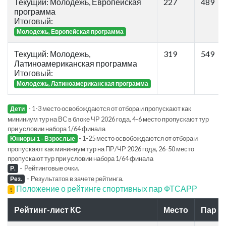
Текущий: Молодежь, Европейская
227
489
программа
Итоговый:
Молодежь, Европейская программа
Текущий: Молодежь,
319
549
Латиноамериканская программа
Итоговый:
Молодежь, Латиноамериканская программа
- 1-3 место освобождаются от отбора и пропускают как
Дети
мининиум тур на ВС в блоке ЧР 2026 года, 4-6 место пропускают тур
при условии набора 1/64 финала
- 1-25 место освобождаются от отбора и
Юниоры 1 - Взрослые
пропускают как мининиум тур на ПР/ЧР 2026 года, 26-50 место
пропускают тур при условии набора 1/64 финала
-
Рейтинговые очки.
Р.
-
Результатов в зачете рейтинга.
Рез.
Положение о рейтинге спортивных пар ФТСАРР
!
Рейтинг-лист КС
Место
Пар