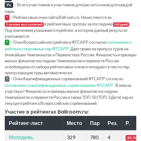
-
Всего участников и участников для расчета очков для каждой
Уч.
пары.
-
Рейтинговые очки сайта Ballroom.ru. Начисляются за
*
в рейтинговых группах за последние
.
5 лучших выступлений
160 дней
Под значением указываются рейтинг, в котором данный результат
учитывается.
-
Очки Всероссийского рейтинга ФТСАРР согласно
положению о
*
рейтинге спортивных пар ФТСАРР
. Дает право на пропуск туров на
ближайших Чемпионатах и Первенствах России. Финалисты и призеры
малых финалов последних Чемпионатов и первенств России
освобождены от набора рейтинговых очков и попадают в число пар,
пропускающие туры автоматически.
-
Очки Квалификационных соревнований ФТСАРР согласно
*
положению о квалификационных соревнованиях ФТСАРР
. В нем не
участвуют Финалисты и призеры малых финалов последних
Чемпионатов и первенств России а также ТОП-50 (ТОП-3 Дети) пар из
текущего рейтинга Всероссийских соревнований.
Участие в рейтингах Ballroom.ru:
Рейтинг-лист
Место
Пар
Рез.
Р.
Молодежь,
329
780
4
85.76