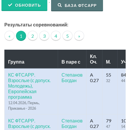
.
ОБНОВИТЬ
БАЗА ФТСАРР
Результаты соревнований:
«
1
2
3
4
5
»
Кл.
Группа
В паре с
Оч.
М.
Уч.
КС ФТСАРР.
Степанов
A
55
84
Взрослые (с допуск.
Богдан
0.27
32
44
Молодежь),
Европейская
программа
12.04.2026, Пермь,
Прикамье - 2026
КС ФТСАРР.
Степанов
A
79
108
Взрослые (с допуск.
Богдан
0.27
47
54