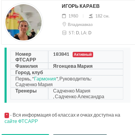
ИГОРЬ КАРАЕВ
1980
182 cм.
Владикавказ
ST:
D
, LA:
D
Номер
183841
Активный
ФТСАРР
Фамилия
Ягонцева Мария
Город, клуб
Пермь, "
Гармония
", Руководитель:
Садченко Мария
Тренеры
Садченко Мария
, Садченко Александра
- Вся информация об классах и очках доступна на
*
сайте ФТСАРР