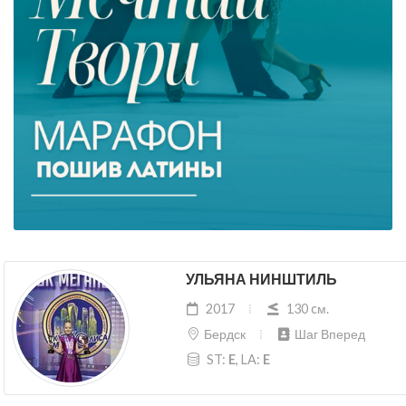
УЛЬЯНА НИНШТИЛЬ
2017
130 cм.
Бердск
Шаг Вперед
ST:
E
, LA:
E