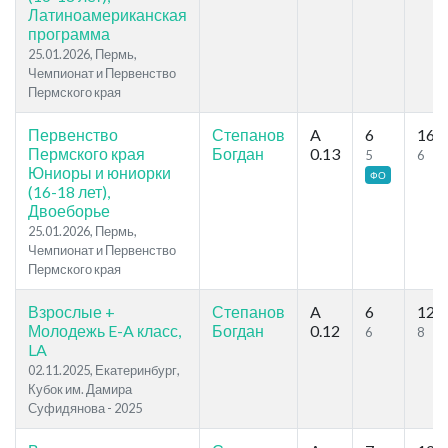
Латиноамериканская
программа
25.01.2026, Пермь,
Чемпионат и Первенство
Пермского края
Первенство
Степанов
A
6
16
Пермского края
Богдан
0.13
5
6
Юниоры и юниорки
ФО
(16-18 лет),
Двоеборье
25.01.2026, Пермь,
Чемпионат и Первенство
Пермского края
Взрослые +
Степанов
A
6
12
Молодежь E-A класс,
Богдан
0.12
6
8
LA
02.11.2025, Екатеринбург,
Кубок им. Дамира
Суфидянова - 2025