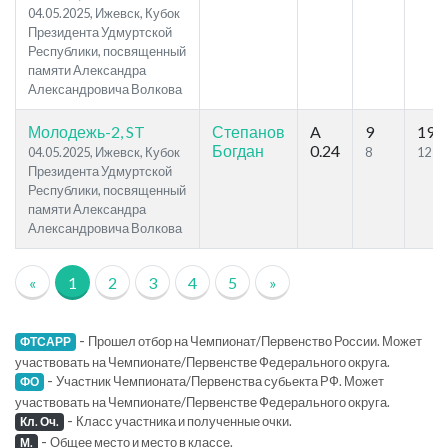
04.05.2025, Ижевск, Кубок
Президента Удмуртской
Республики, посвященный
памяти Александра
Александровича Волкова
Молодежь-2, ST
Степанов
A
9
19
Богдан
0.24
04.05.2025, Ижевск, Кубок
8
12
Президента Удмуртской
Республики, посвященный
памяти Александра
Александровича Волкова
«
1
2
3
4
5
»
-
Прошел отбор на Чемпионат/Первенство России. Может
ФТСАРР
участвовать на Чемпионате/Первенстве Федерального округа.
-
Участник Чемпионата/Первенства субьекта РФ. Может
ФО
участвовать на Чемпионате/Первенстве Федерального округа.
-
Класс участника и полученные очки.
Кл. Оч.
-
Общее место и место в классе.
М.