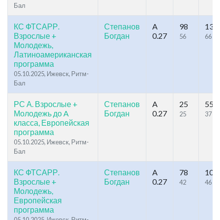
Бал
КС ФТСАРР.
Степанов
A
98
135
Взрослые +
Богдан
0.27
56
66
Молодежь,
Латиноамериканская
программа
05.10.2025, Ижевск, Ритм-
Бал
РС А. Взрослые +
Степанов
A
25
55
Молодежь до A
Богдан
0.27
25
37
класса, Европейская
программа
05.10.2025, Ижевск, Ритм-
Бал
КС ФТСАРР.
Степанов
A
78
108
Взрослые +
Богдан
0.27
42
46
Молодежь,
Европейская
программа
05.10.2025, Ижевск, Ритм-