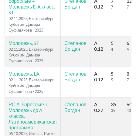
Взрослые +
Степанов
A
7
12
Молодежь E-A класс,
Богдан
0.12
7
7
ST
02.11.2025, Екатеринбург,
Кубок им. Дамира
Суфидянова - 2025
Молодежь, ST
Степанов
A
5
6
Богдан
0.12
02.11.2025, Екатеринбург,
4
4
Кубок им. Дамира
Суфидянова - 2025
Молодежь, LA
Степанов
A
5
8
Богдан
0.12
02.11.2025, Екатеринбург,
5
7
Кубок им. Дамира
Суфидянова - 2025
РС А. Взрослые +
Степанов
A
35
60
Молодежь до A
Богдан
0.27
35
43
класса,
Латиноамериканская
программа
05.10.2025, Ижевск, Ритм-