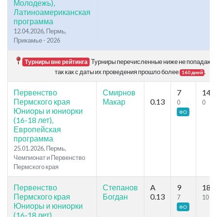
Молодежь),
Латиноамериканская
программа
12.04.2026, Пермь,
Прикамье - 2026
Турниры перечисленные ниже не попадают в
Турниры вне рейтинга
так как с даты их проведения прошло более
.
160 дней
Первенство
Смирнов
7
14
Пермского края
Макар
0.13
0
0
Юниоры и юниорки
ФО
(16-18 лет),
Европейская
программа
25.01.2026, Пермь,
Чемпионат и Первенство
Пермского края
Первенство
Степанов
A
9
18
Пермского края
Богдан
0.13
7
10
Юниоры и юниорки
ФО
(16-18 лет),