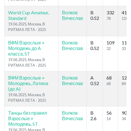
World Cup Amateur,
Волков
B
332
410
Standard
Вячеслав
0.52
78
110
19.06.2025, Москва, В
РИТМАХ ЛЕТА - 2025
ВФМ Взрослые +
Волков
B
109
111
Молодежь до A
Вячеслав
0.52
32
33
класса, ST
19.06.2025, Москва, В
РИТМАХ ЛЕТА - 2025
ВФМ Взрослые +
Волков
A
68
129
Молодежь, Латина
Вячеслав
0.52
68
84
(до A)
19.06.2025, Москва, В
РИТМАХ ЛЕТА - 2025
Танцы без правил
Волков
B
56
90
Взрослые +
Вячеслав
2.6
14
34
Молодежь, ST
19.06.2025, Москва, В