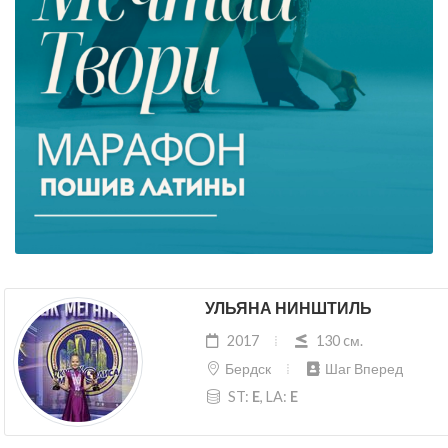
УЛЬЯНА НИНШТИЛЬ
2017
130 cм.
Бердск
Шаг Вперед
ST:
E
, LA:
E