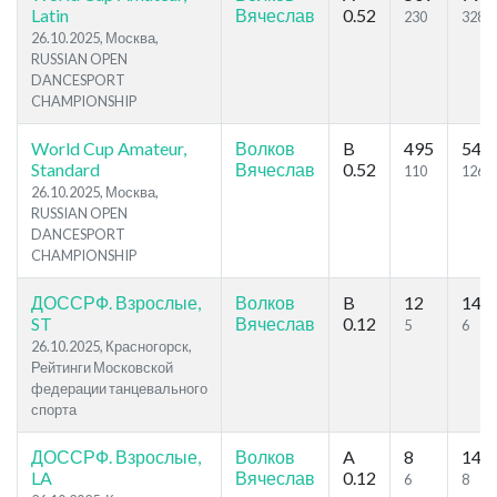
Latin
Вячеслав
0.52
230
328
26.10.2025, Москва,
RUSSIAN OPEN
DANCESPORT
CHAMPIONSHIP
World Cup Amateur,
Волков
B
495
540
Standard
Вячеслав
0.52
110
126
26.10.2025, Москва,
RUSSIAN OPEN
DANCESPORT
CHAMPIONSHIP
ДОССРФ. Взрослые,
Волков
B
12
14
ST
Вячеслав
0.12
5
6
26.10.2025, Красногорск,
Рейтинги Московской
федерации танцевального
спорта
ДОССРФ. Взрослые,
Волков
A
8
14
LA
Вячеслав
0.12
6
8