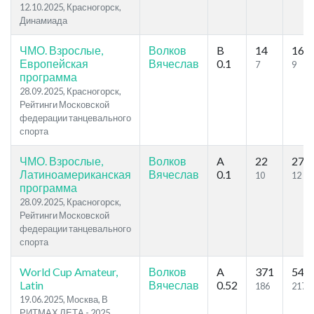
12.10.2025, Красногорск,
Динамиада
ЧМО. Взрослые,
Волков
B
14
16
Европейская
Вячеслав
0.1
7
9
программа
28.09.2025, Красногорск,
Рейтинги Московской
федерации танцевального
спорта
ЧМО. Взрослые,
Волков
A
22
27
Латиноамериканская
Вячеслав
0.1
10
12
программа
28.09.2025, Красногорск,
Рейтинги Московской
федерации танцевального
спорта
World Cup Amateur,
Волков
A
371
544
Latin
Вячеслав
0.52
186
217
19.06.2025, Москва, В
РИТМАХ ЛЕТА - 2025