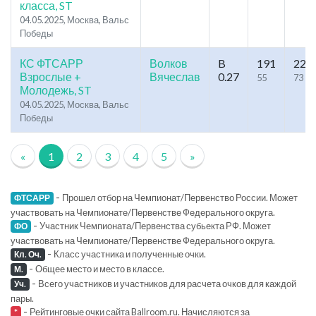
класса, ST
04.05.2025, Москва, Вальс
Победы
КС ФТСАРР
Волков
B
191
229
Взрослые +
Вячеслав
0.27
55
73
Молодежь, ST
04.05.2025, Москва, Вальс
Победы
«
1
2
3
4
5
»
-
Прошел отбор на Чемпионат/Первенство России. Может
ФТСАРР
участвовать на Чемпионате/Первенстве Федерального округа.
-
Участник Чемпионата/Первенства субьекта РФ. Может
ФО
участвовать на Чемпионате/Первенстве Федерального округа.
-
Класс участника и полученные очки.
Кл. Оч.
-
Общее место и место в классе.
М.
-
Всего участников и участников для расчета очков для каждой
Уч.
пары.
-
Рейтинговые очки сайта Ballroom.ru. Начисляются за
*