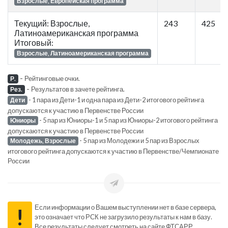
Взрослые, Европейская программа
Текущий: Взрослые,
243
425
Латиноамериканская программа
Итоговый:
Взрослые, Латиноамериканская программа
-
Рейтинговые очки.
Р.
-
Результатов в зачете рейтинга.
Рез.
- 1 пара из Дети-1 и одна пара из Дети-2 итогового рейтинга
Дети
допускаются к участию в Первенстве России
- 5 пар из Юниоры-1 и 5 пар из Юниоры-2 итогового рейтинга
Юниоры
допускаются к участию в Первенстве России
- 5 пар из Молодежи и 5 пар из Взрослых
Молодежь, Взрослые
итогового рейтинга допускаются к участию в Первенстве/Чемпионате
России
Если информации о Вашем выступлении нет в базе сервера,
!
это означает что РСК не загрузило результаты к нам в базу.
Все результаты следует смотреть на сайте ФТСАРР.