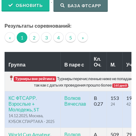
.
ОБНОВИТЬ
БАЗА ФТСАРР
Результаты соревнований:
«
1
2
3
4
5
»
Кл.
Группа
В паре с
Оч.
М.
Уч.
Турниры перечисленные ниже не попадают в
Турниры вне рейтинга
так как с даты их проведения прошло более
.
160 дней
КС ФТСАРР.
Волков
B
153
192
Взрослые +
Вячеслав
0.27
24
42
Молодежь, ST
14.12.2025, Москва,
КУБОК СПАРТАКА - 2025
World Cup Amateur,
Волков
A
509
791