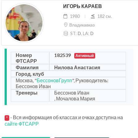
ИГОРЬ КАРАЕВ
1980
182 cм.
Владикавказ
ST:
D
, LA:
D
Номер
182539
Активный
ФТСАРР
Фамилия
Нилова Анастасия
Город, клуб
Москва, "
БессоновГрупп
", Руководитель:
Бессонов Иван
Тренеры
Бессонов Иван
, Мочалова Мария
- Вся информация об классах и очках доступна на
*
сайте ФТСАРР