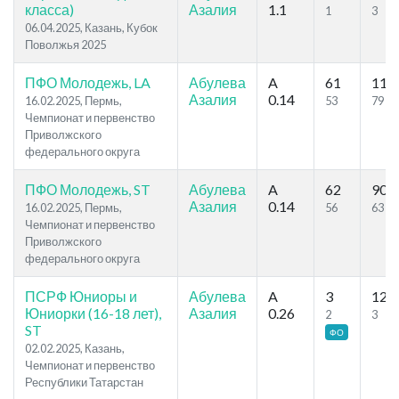
класса)
Азалия
1.1
1
3
06.04.2025, Казань, Кубок
Поволжья 2025
ПФО Молодежь, LA
Абулева
A
61
112
Азалия
0.14
16.02.2025, Пермь,
53
79
Чемпионат и первенство
Приволжского
федерального округа
ПФО Молодежь, ST
Абулева
A
62
90
Азалия
0.14
16.02.2025, Пермь,
56
63
Чемпионат и первенство
Приволжского
федерального округа
ПСРФ Юниоры и
Абулева
A
3
12
Юниорки (16-18 лет),
Азалия
0.26
2
3
ST
ФО
02.02.2025, Казань,
Чемпионат и первенство
Республики Татарстан