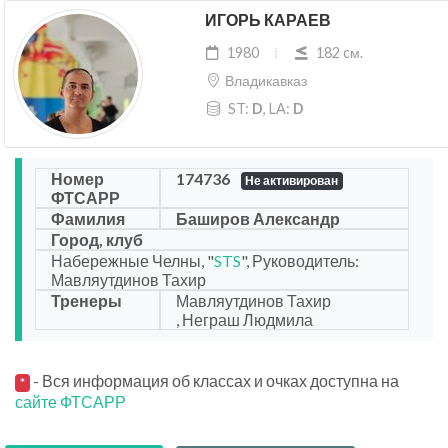
ИГОРЬ КАРАЕВ
1980
182 cм.
Владикавказ
ST:
D
, LA:
D
Номер
174736
Не активирован
ФТСАРР
Фамилия
Баширов Александр
Город, клуб
Набережные Челны, "
STS
", Руководитель:
Мавляутдинов Тахир
Тренеры
Мавляутдинов Тахир
, Неграш Людмила
- Вся информация об классах и очках доступна на
*
сайте ФТСАРР