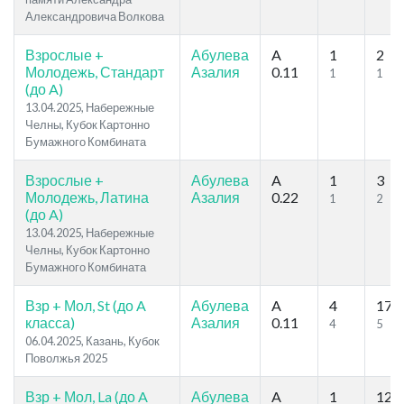
Александровича Волкова
Взрослые +
Абулева
A
1
2
Молодежь, Стандарт
Азалия
0.11
1
1
(до A)
13.04.2025, Набережные
Челны, Кубок Картонно
Бумажного Комбината
Взрослые +
Абулева
A
1
3
Молодежь, Латина
Азалия
0.22
1
2
(до A)
13.04.2025, Набережные
Челны, Кубок Картонно
Бумажного Комбината
Взр + Мол, St (до A
Абулева
A
4
17
класса)
Азалия
0.11
4
5
06.04.2025, Казань, Кубок
Поволжья 2025
Взр + Мол, La (до A
Абулева
A
1
12