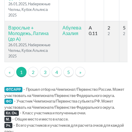
26.01.2025, Набережные
Челны, Кубок Альянса
2025
Взрослые +
Абулева
A
2
5
Молодежь, Латина
Азалия
0.11
2
2
(до A)
26.01.2025, Набережные
Челны, Кубок Альянса
2025
«
1
2
3
4
5
»
-
Прошел отбор на Чемпионат/Первенство России. Может
ФТСАРР
участвовать на Чемпионате/Первенстве Федерального округа.
-
Участник Чемпионата/Первенства субьекта РФ. Может
ФО
участвовать на Чемпионате/Первенстве Федерального округа.
-
Класс участника и полученные очки.
Кл. Оч.
-
Общее место и место в классе.
М.
-
Всего участников и участников для расчета очков для каждой
Уч.
пары.