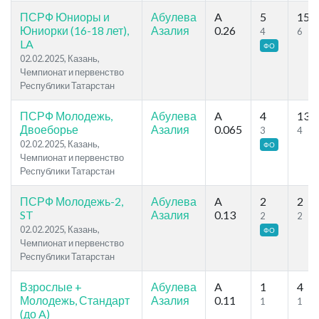
ПСРФ Юниоры и
Абулева
A
5
15
Юниорки (16-18 лет),
Азалия
0.26
4
6
LA
ФО
02.02.2025, Казань,
Чемпионат и первенство
Республики Татарстан
ПСРФ Молодежь,
Абулева
A
4
13
Двоеборье
Азалия
0.065
3
4
02.02.2025, Казань,
ФО
Чемпионат и первенство
Республики Татарстан
ПСРФ Молодежь-2,
Абулева
A
2
2
ST
Азалия
0.13
2
2
02.02.2025, Казань,
ФО
Чемпионат и первенство
Республики Татарстан
Взрослые +
Абулева
A
1
4
Молодежь, Стандарт
Азалия
0.11
1
1
(до A)