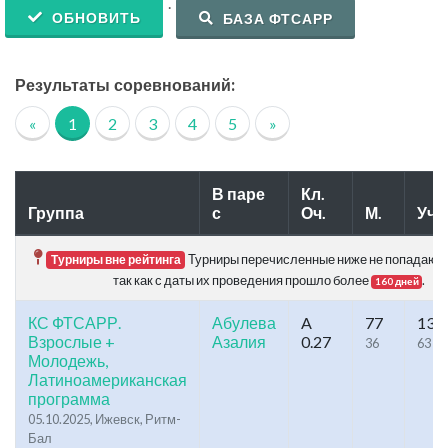
.
ОБНОВИТЬ
БАЗА ФТСАРР
Результаты соревнований:
«
1
2
3
4
5
»
В паре
Кл.
Группа
с
Оч.
М.
Уч.
Турниры перечисленные ниже не попадают в
Турниры вне рейтинга
так как с даты их проведения прошло более
.
160 дней
КС ФТСАРР.
Абулева
A
77
135
Взрослые +
Азалия
0.27
36
63
Молодежь,
Латиноамериканская
программа
05.10.2025, Ижевск, Ритм-
Бал