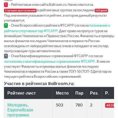
-
Рейтинговые очки сайта Ballroom.ru. Начисляются за
*
в рейтинговых группах за последние
.
5 лучших выступлений
160 дней
Под значением указываются рейтинг, в котором данный результат
учитывается.
-
Очки Всероссийского рейтинга ФТСАРР согласно
положению о
*
рейтинге спортивных пар ФТСАРР
. Дает право на пропуск туров на
ближайших Чемпионатах и Первенствах России. Финалисты и призеры
малых финалов последних Чемпионатов и первенств России
освобождены от набора рейтинговых очков и попадают в число пар,
пропускающие туры автоматически.
-
Очки Квалификационных соревнований ФТСАРР согласно
*
положению о квалификационных соревнованиях ФТСАРР
. В нем не
участвуют Финалисты и призеры малых финалов последних
Чемпионатов и первенств России а также ТОП-50 (ТОП-3 Дети) пар из
текущего рейтинга Всероссийских соревнований.
Участие в рейтингах Ballroom.ru:
Рейтинг-лист
Место
Пар
Рез.
Р.
Молодежь,
503
780
2
49.51
Европейская
программа