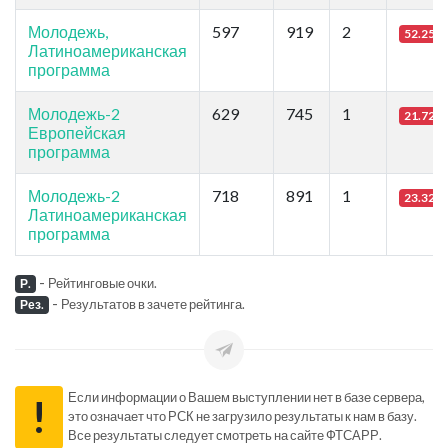
Молодежь,
597
919
2
52.25
Латиноамериканская
программа
Молодежь-2
629
745
1
21.72
Европейская
программа
Молодежь-2
718
891
1
23.32
Латиноамериканская
программа
-
Рейтинговые очки.
Р.
-
Результатов в зачете рейтинга.
Рез.
Если информации о Вашем выступлении нет в базе сервера,
!
это означает что РСК не загрузило результаты к нам в базу.
Все результаты следует смотреть на сайте ФТСАРР.