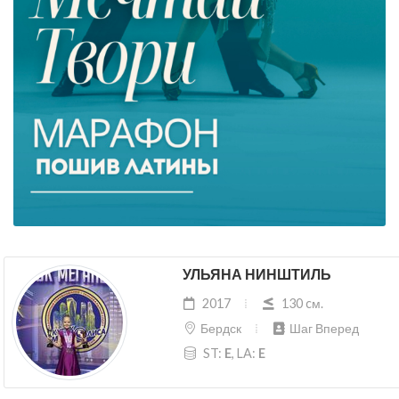
УЛЬЯНА НИНШТИЛЬ
2017
130 cм.
Бердск
Шаг Вперед
ST:
E
, LA:
E