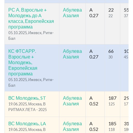
РС А. Взрослые +
Абулева
A
22
55
Молодежь до A
Азалия
0.27
22
37
класса, Европейская
программа
05.10.2025, Ижевск, Ритм-
Бал
КС ФТСАРР.
Абулева
A
66
108
Взрослые +
Азалия
0.27
30
45
Молодежь,
Европейская
программа
05.10.2025, Ижевск, Ритм-
Бал
ВС Молодежь, ST
Абулева
A
187
299
Азалия
0.52
19.06.2025, Москва, В
125
177
РИТМАХ ЛЕТА - 2025
ВС Молодежь, LA
Абулева
A
185
319
Азалия
0.52
19.06.2025, Москва, В
118
180