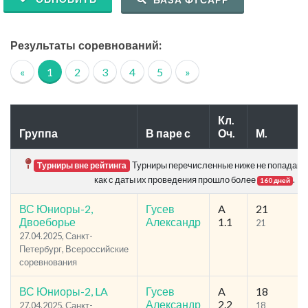
Результаты соревнований:
«
1
2
3
4
5
»
Кл.
Группа
В паре с
Оч.
М.
Турниры перечисленные ниже не попадают в
Турниры вне рейтинга
как с даты их проведения прошло более
.
160 дней
ВС Юниоры-2,
Гусев
A
21
Двоеборье
Александр
1.1
21
27.04.2025, Санкт-
Петербург, Всероссийские
соревнования
ВС Юниоры-2, LA
Гусев
A
18
Александр
2.2
27.04.2025, Санкт-
18