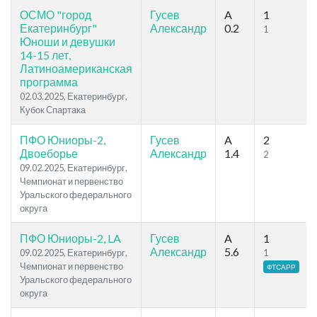
ОСМО "город
Гусев
A
1
Екатеринбург"
Александр
0.2
1
Юноши и девушки
14-15 лет,
Латиноамериканская
программа
02.03.2025, Екатеринбург,
Кубок Спартака
ПФО Юниоры-2,
Гусев
A
2
Двоеборье
Александр
1.4
2
09.02.2025, Екатеринбург,
Чемпионат и первенство
Уральского федерального
округа
ПФО Юниоры-2, LA
Гусев
A
1
Александр
5.6
09.02.2025, Екатеринбург,
1
Чемпионат и первенство
ФТСАРР
Уральского федерального
округа