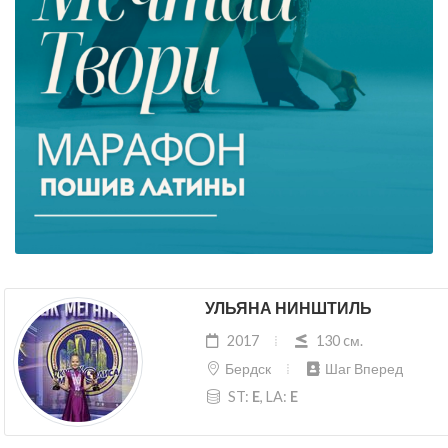
УЛЬЯНА НИНШТИЛЬ
2017
130 cм.
Бердск
Шаг Вперед
ST:
E
, LA:
E