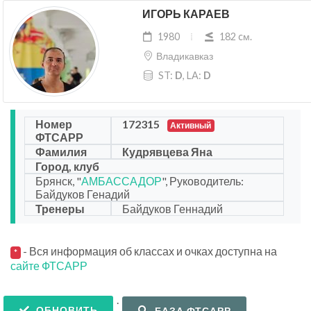
ИГОРЬ КАРАЕВ
1980
182 cм.
Владикавказ
ST:
D
, LA:
D
Номер
172315
Активный
ФТСАРР
Фамилия
Кудрявцева Яна
Город, клуб
Брянск, "
АМБАССАДОР
", Руководитель:
Байдуков Генадий
Тренеры
Байдуков Геннадий
- Вся информация об классах и очках доступна на
*
сайте ФТСАРР
.
ОБНОВИТЬ
БАЗА ФТСАРР