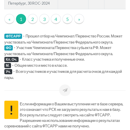
Петербург, 30 ROC-2024
«
1
2
3
4
5
»
-
Прошел отбор на Чемпионат/Первенство России. Может
ФТСАРР
участвовать на Чемпионате/Первенстве Федерального округа.
-
Участник Чемпионата/Первенства субьекта РФ. Может
ФО
участвовать на Чемпионате/Первенстве Федерального округа.
-
Класс участника и полученные очки.
Кл. Оч.
-
Общее место и место в классе.
М.
-
Всего участников и участников для расчета очков для каждой
Уч.
пары.
Если информации о Вашем выступлении нет в базе сервера,
!
это означает что РСК не загрузило результаты к нам в базу.
Все результаты следует смотреть на сайте ФТСАРР.
Разрешение на использование информации о результатах
соревнований с сайта ФТСАРР нами не получено.