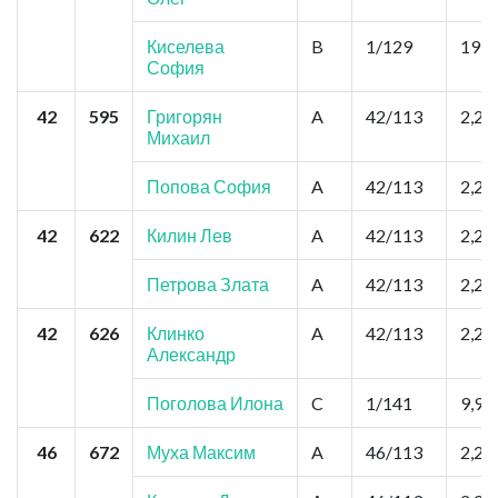
Киселева
B
1/129
19,8
София
42
595
Григорян
A
42/113
2,2
Михаил
Попова София
A
42/113
2,2
42
622
Килин Лев
A
42/113
2,2
Петрова Злата
A
42/113
2,2
42
626
Клинко
A
42/113
2,2
Александр
Поголова Илона
C
1/141
9,9
46
672
Муха Максим
A
46/113
2,2