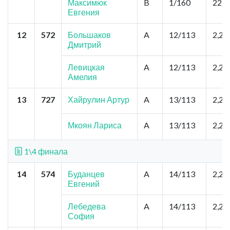
Максимюк
B
1/160
22,0
Евгения
12
572
Большаков
A
12/113
2,2
Дмитрий
Левицкая
A
12/113
2,2
Амелия
13
727
Хайрулин Артур
A
13/113
2,2
Мкоян Лариса
A
13/113
2,2
1\4 финала
14
574
Буданцев
A
14/113
2,2
Евгений
Лебедева
A
14/113
2,2
София