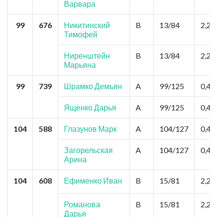
Варвара
99
676
Никитинский
B
13/84
2,2
Тимофей
Ниренштейн
B
13/84
2,2
Марьяна
99
739
Шрамко Демьян
A
99/125
0,44
Ященко Дарья
A
99/125
0,44
104
588
Глазунов Марк
A
104/127
0,44
Загорельская
A
104/127
0,44
Арина
104
608
Ефименко Иван
B
15/81
2,2
Романова
B
15/81
2,2
Дарья