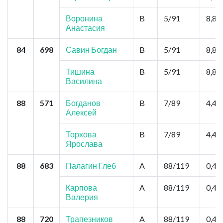
Воронина
B
5/91
8,8
Анастасия
84
698
Савин Богдан
B
5/91
8,8
Тишина
B
5/91
8,8
Василина
88
571
Богданов
B
7/89
4,4
Алексей
Торхова
B
7/89
4,4
Ярослава
88
683
Палагин Глеб
A
88/119
0,44
Карпова
A
88/119
0,44
Валерия
88
720
Трапезников
A
88/119
0,44