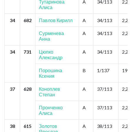
Тутаринова
A
34/113
2,2
Алиса
34
682
Павлов Кирилл
A
34/113
2,2
Сурменева
A
34/113
2,2
Анна
34
731
Цюпко
A
34/113
2,2
Александр
Порошина
B
1/137
19,8
Ксения
37
628
Коноплев
A
37/113
2,2
Степан
Пронченко
A
37/113
2,2
Алиса
38
615
Золотов
A
38/113
2,2
Ярослав