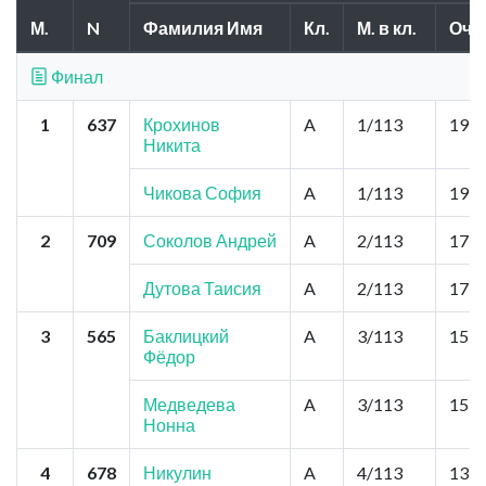
М.
N
Фамилия Имя
Кл.
М. в кл.
Очк
Финал
1
637
Крохинов
A
1/113
19,8
Никита
Чикова София
A
1/113
19,8
2
709
Соколов Андрей
A
2/113
17,6
Дутова Таисия
A
2/113
17,6
3
565
Баклицкий
A
3/113
15,4
Фёдор
Медведева
A
3/113
15,4
Нонна
4
678
Никулин
A
4/113
13,2