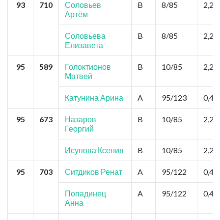
93
710
Соловьев
B
8/85
2,2
Артём
Соловьева
B
8/85
2,2
Елизавета
95
589
Голоктионов
B
10/85
2,2
Матвей
Катунина Арина
A
95/123
0,44
95
673
Назаров
B
10/85
2,2
Георгий
Исупова Ксения
B
10/85
2,2
95
703
Ситдиков Ренат
A
95/122
0,44
Попадинец
A
95/122
0,44
Анна