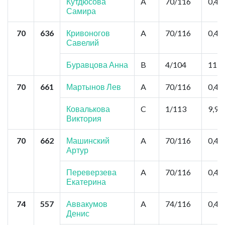
Кутдюсова
A
70/116
0,44
Самира
70
636
Кривоногов
A
70/116
0,44
Савелий
Буравцова Анна
B
4/104
11,0
70
661
Мартынов Лев
A
70/116
0,44
Ковалькова
C
1/113
9,9
Виктория
70
662
Машинский
A
70/116
0,44
Артур
Переверзева
A
70/116
0,44
Екатерина
74
557
Аввакумов
A
74/116
0,44
Денис