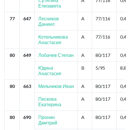
Сутягина
A
77/116
0,44
Елизавета
77
647
Лесников
A
77/116
0,44
Даниил
Котельникова
A
77/116
0,44
Анастасия
80
649
Лобачев Степан
A
80/117
0,44
Юдина
B
5/95
8,8
Анастасия
80
663
Мельников Иван
A
80/117
0,44
Пескова
A
80/117
0,44
Екатерина
80
690
Пронин
A
80/117
0,44
Дмитрий