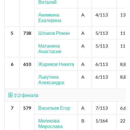
Виталий
Акимкина
A
4/113
13,2
Екатерина
5
738
Шпаков Роман
A
5/113
11,0
Матанина
A
5/113
11,0
Анастасия
6
610
Жариков Никита
A
6/113
8,8
Львутина
A
6/113
8,8
Александра
1\2 финала
7
579
Васильев Егор
A
7/113
6,6
Меликова
B
1/164
22,0
Мирослава