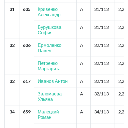
31
635
Кривенко
A
31/113
2,2
Александр
Бурушкова
A
31/113
2,2
София
32
606
Ермоленко
A
32/113
2,2
Павел
Петренко
A
32/113
2,2
Маргарита
32
617
Иванов Антон
A
32/113
2,2
Заломаева
A
32/113
2,2
Ульяна
34
659
Малецкий
A
34/113
2,2
Роман