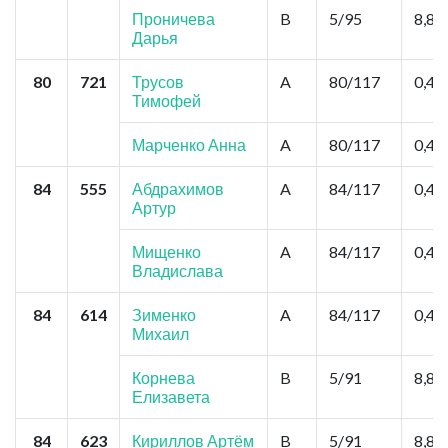
Проничева
B
5/95
8,8
Дарья
80
721
Трусов
A
80/117
0,44
Тимофей
Марченко Анна
A
80/117
0,44
84
555
Абдрахимов
A
84/117
0,44
Артур
Мищенко
A
84/117
0,44
Владислава
84
614
Зименко
A
84/117
0,44
Михаил
Корнева
B
5/91
8,8
Елизавета
84
623
Кириллов Артём
B
5/91
8,8