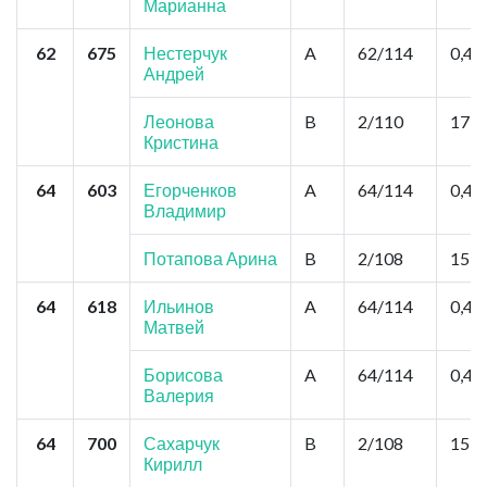
Марианна
62
675
Нестерчук
A
62/114
0,44
Андрей
Леонова
B
2/110
17,6
Кристина
64
603
Егорченков
A
64/114
0,44
Владимир
Потапова Арина
B
2/108
15,4
64
618
Ильинов
A
64/114
0,44
Матвей
Борисова
A
64/114
0,44
Валерия
64
700
Сахарчук
B
2/108
15,4
Кирилл