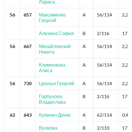
Лариса
56
657
Максименко
A
56/114
2,2
Георгий
Алехина София
B
2/116
17,6
56
667
Михайловский
A
56/114
2,2
Никита
Клименкова
A
56/114
2,2
Алиса
56
730
Цвилык Георгий
A
56/114
2,2
Горбунова
B
2/116
17,6
Владислава
62
643
Кулинич Денис
A
62/114
0,44
Волкова
B
2/110
17,6