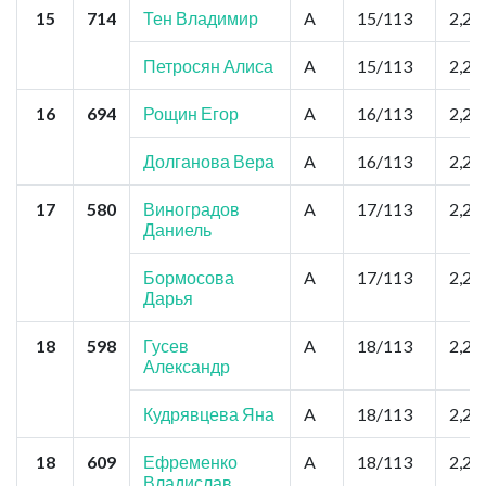
15
714
Тен Владимир
A
15/113
2,2
Петросян Алиса
A
15/113
2,2
16
694
Рощин Егор
A
16/113
2,2
Долганова Вера
A
16/113
2,2
17
580
Виноградов
A
17/113
2,2
Даниель
Бормосова
A
17/113
2,2
Дарья
18
598
Гусев
A
18/113
2,2
Александр
Кудрявцева Яна
A
18/113
2,2
18
609
Ефременко
A
18/113
2,2
Владислав