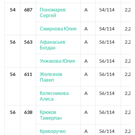
54
687
Пономарев
A
54/114
2,2
Сергей
Смирнова Юлия
A
54/114
2,2
56
563
Афанасьев
A
56/114
2,2
Богдан
Унжакова Юлия
A
56/114
2,2
56
611
Железнов
A
56/114
2,2
Павел
Колесникова
A
56/114
2,2
Алиса
56
638
Крюков
A
56/114
2,2
Тамерлан
Криворучко
A
56/114
2,2