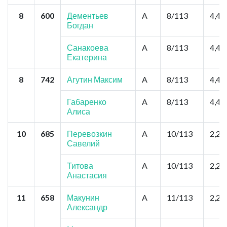
8
600
Дементьев
A
8/113
4,4
Богдан
Санакоева
A
8/113
4,4
Екатерина
8
742
Агутин Максим
A
8/113
4,4
Габаренко
A
8/113
4,4
Алиса
10
685
Перевозкин
A
10/113
2,2
Савелий
Титова
A
10/113
2,2
Анастасия
11
658
Макунин
A
11/113
2,2
Александр