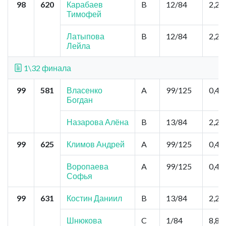
98
620
Карабаев
B
12/84
2,2
Тимофей
Латыпова
B
12/84
2,2
Лейла
1\32 финала
99
581
Власенко
A
99/125
0,44
Богдан
Назарова Алёна
B
13/84
2,2
99
625
Климов Андрей
A
99/125
0,44
Воропаева
A
99/125
0,44
Софья
99
631
Костин Даниил
B
13/84
2,2
Шнюкова
C
1/84
8,8