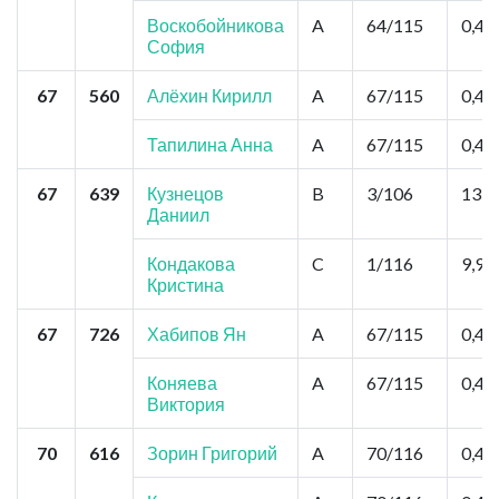
Воскобойникова
A
64/115
0,44
София
67
560
Алёхин Кирилл
A
67/115
0,44
Тапилина Анна
A
67/115
0,44
67
639
Кузнецов
B
3/106
13,2
Даниил
Кондакова
C
1/116
9,9
Кристина
67
726
Хабипов Ян
A
67/115
0,44
Коняева
A
67/115
0,44
Виктория
70
616
Зорин Григорий
A
70/116
0,44