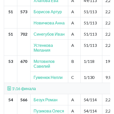
Хлапова Ева
A
49/113
2,2
51
573
Борисов Артур
A
51/113
2,2
Новичкова Анна
A
51/113
2,2
51
702
Синегубов Иван
A
51/113
2,2
Устенкова
A
51/113
2,2
Мелания
53
670
Мотовилов
B
1/118
19,8
Савелий
Гуменюк Нелли
C
1/130
9,9
1\16 финала
54
566
Безух Роман
A
54/114
2,2
Пузикова Олеся
A
54/114
2,2