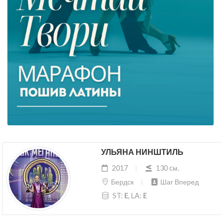
УЛЬЯНА НИНШТИЛЬ
2017
130 cм.
Бердск
Шаг Вперед
ST:
E
, LA:
E