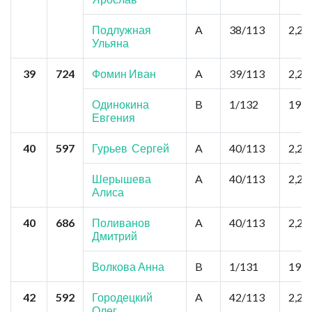
Подлужная
A
38/113
2,2
Ульяна
39
724
Фомин Иван
A
39/113
2,2
Одинокина
B
1/132
19,8
Евгения
40
597
Гурьев Сергей
A
40/113
2,2
Шерышева
A
40/113
2,2
Алиса
40
686
Поливанов
A
40/113
2,2
Дмитрий
Волкова Анна
B
1/131
19,8
42
592
Городецкий
A
42/113
2,2
Олег