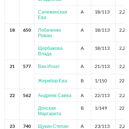
Сапежинская
A
18/113
2,2
Ева
18
650
Лобаченко
A
18/113
2,2
Роман
Щербакова
A
18/113
2,2
Влада
21
577
Ван Игнат
A
21/113
2,2
Жерибор Ева
B
1/150
22,0
22
562
Андреев Савва
A
22/113
2,2
Донская
B
1/149
22,0
Маргарита
23
740
Щукин Степан
A
23/113
2,2