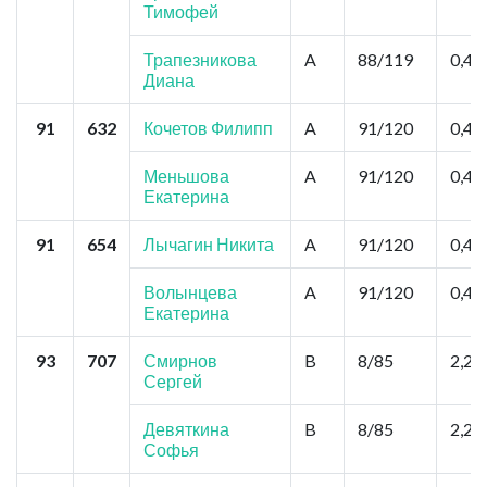
Тимофей
Трапезникова
A
88/119
0,44
Диана
91
632
Кочетов Филипп
A
91/120
0,44
Меньшова
A
91/120
0,44
Екатерина
91
654
Лычагин Никита
A
91/120
0,44
Волынцева
A
91/120
0,44
Екатерина
93
707
Смирнов
B
8/85
2,2
Сергей
Девяткина
B
8/85
2,2
Софья