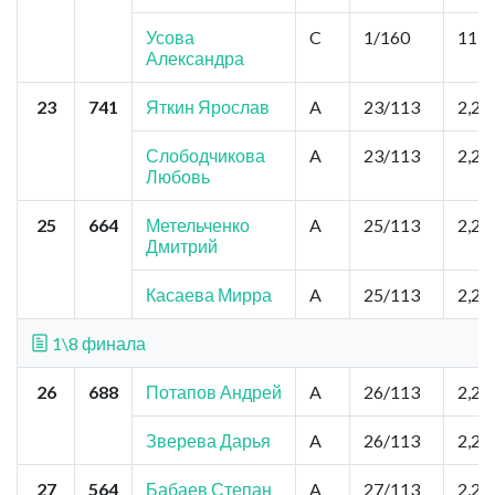
Усова
C
1/160
11,0
Александра
23
741
Яткин Ярослав
A
23/113
2,2
Слободчикова
A
23/113
2,2
Любовь
25
664
Метельченко
A
25/113
2,2
Дмитрий
Касаева Мирра
A
25/113
2,2
1\8 финала
26
688
Потапов Андрей
A
26/113
2,2
Зверева Дарья
A
26/113
2,2
27
564
Бабаев Степан
A
27/113
2,2