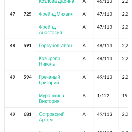
Козлова Дарина
A
46/113
2,2
47
725
Фрейнд Михаил
A
47/113
2,2
Фрейнд
A
47/113
2,2
Анастасия
48
591
Горбунов Иван
A
48/113
2,2
Козырева
A
48/113
2,2
Николь
49
594
Гречаный
A
49/113
2,2
Григорий
Мурашкина
B
1/122
19,8
Виктория
49
681
Островский
A
49/113
2,2
Артем