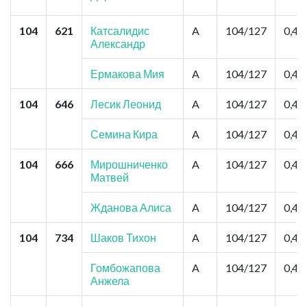
104
621
Катсалидис
A
104/127
0,44
Александр
Ермакова Мия
A
104/127
0,44
104
646
Лесик Леонид
A
104/127
0,44
Семина Кира
A
104/127
0,44
104
666
Мирошниченко
A
104/127
0,44
Матвей
Жданова Алиса
A
104/127
0,44
104
734
Шаков Тихон
A
104/127
0,44
Гомбожапова
A
104/127
0,44
Анжела