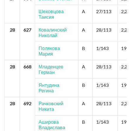
Шеховцова
A
27/113
2,2
Таисия
28
627
Ковалинский
A
28/113
2,2
Николай
Полякова
B
1/143
19,8
Мария
28
668
Младенцев
A
28/113
2,2
Герман
Янтудина
B
1/143
19,8
Регина
28
692
Рачковский
A
28/113
2,2
Никита
Аширова
B
1/143
19,8
Владислава