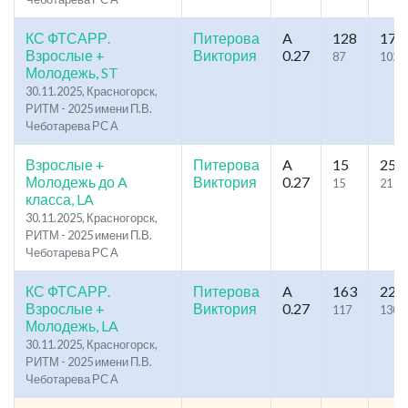
КС ФТСАРР.
Питерова
A
128
174
Взрослые +
Виктория
0.27
87
102
Молодежь, ST
30.11.2025, Красногорск,
РИТМ - 2025 имени П.В.
Чеботарева РС А
Взрослые +
Питерова
A
15
25
Молодежь до A
Виктория
0.27
15
21
класса, LA
30.11.2025, Красногорск,
РИТМ - 2025 имени П.В.
Чеботарева РС А
КС ФТСАРР.
Питерова
A
163
227
Взрослые +
Виктория
0.27
117
130
Молодежь, LA
30.11.2025, Красногорск,
РИТМ - 2025 имени П.В.
Чеботарева РС А