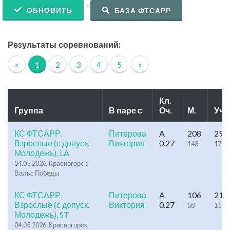
.
ОБНОВИТЬ
БАЗА ФТСАРР
Результаты соревнований:
«
1
2
3
4
5
»
Кл.
Группа
В паре с
Оч.
М.
Уч.
КС ФТСАРР.
Питерова
A
208
296
Взрослые (с допуск.
Виктория
0.27
148
171
Молодежь), LA
04.05.2026, Красногорск,
Вальс Победы
КС ФТСАРР.
Питерова
A
106
212
Взрослые (с допуск.
Виктория
0.27
58
113
Молодежь), ST
04.05.2026, Красногорск,