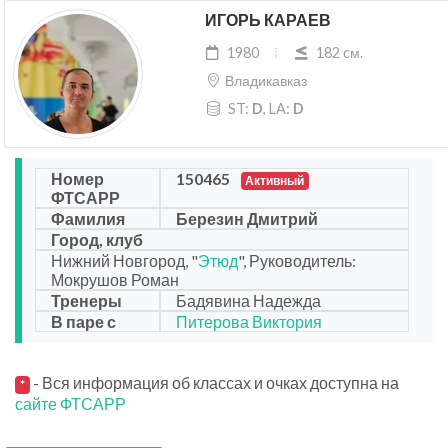
ИГОРЬ КАРАЕВ
1980
182 cм.
Владикавказ
ST:
D
, LA:
D
Номер
150465
Активный
ФТСАРР
Фамилия
Березин Дмитрий
Город, клуб
Нижний Новгород, "
Этюд
", Руководитель:
Мокрушов Роман
Тренеры
Бадявина Надежда
В паре с
Питерова Виктория
- Вся информация об классах и очках доступна на
*
сайте ФТСАРР