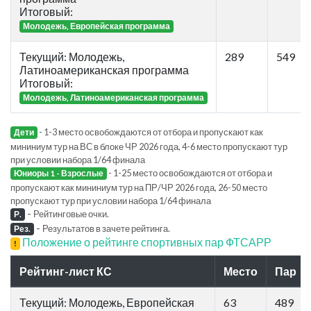
Итоговый:
Молодежь, Европейская программа
Текущий: Молодежь,
289
549
Латиноамериканская программа
Итоговый:
Молодежь, Латиноамериканская программа
- 1-3 место освобождаются от отбора и пропускают как
Дети
мининиум тур на ВС в блоке ЧР 2026 года, 4-6 место пропускают тур
при условии набора 1/64 финала
- 1-25 место освобождаются от отбора и
Юниоры 1 - Взрослые
пропускают как мининиум тур на ПР/ЧР 2026 года, 26-50 место
пропускают тур при условии набора 1/64 финала
-
Рейтинговые очки.
Р.
-
Результатов в зачете рейтинга.
Рез.
Положение о рейтинге спортивных пар ФТСАРР
!
Рейтинг-лист КС
Место
Пар
Текущий: Молодежь, Европейская
63
489