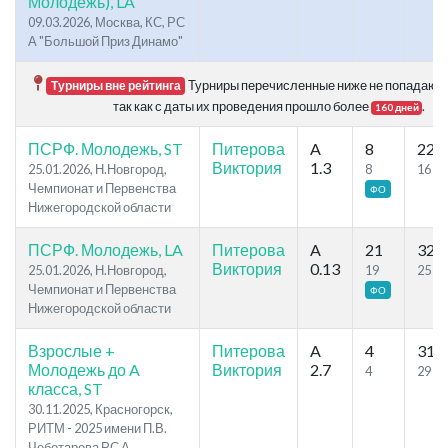
Молодежь), LA
09.03.2026, Москва, КС, РС
А "Большой Приз Динамо"
Турниры перечисленные ниже не попадают в
Турниры вне рейтинга
так как с даты их проведения прошло более
.
160 дней
ПСРФ. Молодежь, ST
Питерова
A
8
22
Виктория
1.3
25.01.2026, Н.Новгород,
8
16
Чемпионат и Первенства
ФО
Нижегородской области
ПСРФ. Молодежь, LA
Питерова
A
21
32
Виктория
0.13
25.01.2026, Н.Новгород,
19
25
Чемпионат и Первенства
ФО
Нижегородской области
Взрослые +
Питерова
A
4
31
Молодежь до A
Виктория
2.7
4
29
класса, ST
30.11.2025, Красногорск,
РИТМ - 2025 имени П.В.
Чеботарева РС А