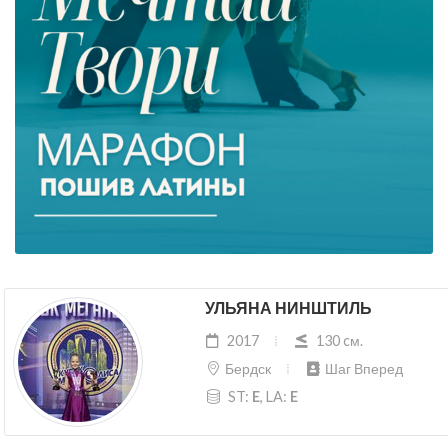
УЛЬЯНА НИНШТИЛЬ
2017
130 cм.
Бердск
Шаг Вперед
ST:
E
, LA:
E