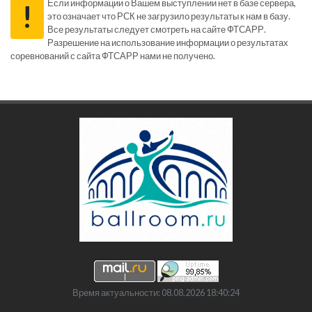
Если информации о Вашем выступлении нет в базе сервера,
!
это означает что РСК не загрузило результаты к нам в базу.
Все результаты следует смотреть на сайте ФТСАРР.
Разрешение на использование информации о результатах
соревнований с сайта ФТСАРР нами не получено.
Время актуальности: 08.08.2026 18:40:24