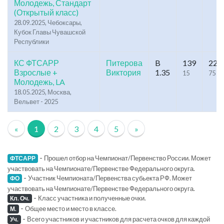
Молодежь, Стандарт
(Открытый класс)
28.09.2025, Чебоксары,
Кубок Главы Чувашской
Республики
КС ФТСАРР
Питерова
B
139
225
Взрослые +
Виктория
1.35
15
75
Молодежь, LA
18.05.2025, Москва,
Вельвет - 2025
«
1
2
3
4
5
»
-
Прошел отбор на Чемпионат/Первенство России. Может
ФТСАРР
участвовать на Чемпионате/Первенстве Федерального округа.
-
Участник Чемпионата/Первенства субьекта РФ. Может
ФО
участвовать на Чемпионате/Первенстве Федерального округа.
-
Класс участника и полученные очки.
Кл. Оч.
-
Общее место и место в классе.
М.
-
Всего участников и участников для расчета очков для каждой
Уч.