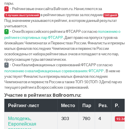
пары.
-
Рейтинговые очки сайта Ballroom.ru. Начисляются за
*
в рейтинговых группах за последние
.
5 лучших выступлений
160 дней
Под значением указываются рейтинг, в котором данный результат
учитывается.
-
Очки Всероссийского рейтинга ФТСАРР согласно
положению о
*
рейтинге спортивных пар ФТСАРР
. Дает право на пропуск туров на
ближайших Чемпионатах и Первенствах России. Финалисты и призеры
малых финалов последних Чемпионатов и первенств России
освобождены от набора рейтинговых очков и попадают в число пар,
пропускающие туры автоматически.
-
Очки Квалификационных соревнований ФТСАРР согласно
*
положению о квалификационных соревнованиях ФТСАРР
. В нем не
участвуют Финалисты и призеры малых финалов последних
Чемпионатов и первенств России а также ТОП-50 (ТОП-3 Дети) пар из
текущего рейтинга Всероссийских соревнований.
Участие в рейтингах Ballroom.ru:
Рейтинг-лист
Место
Пар
Рез.
Р.
Молодежь,
303
780
4
92.36
Европейская