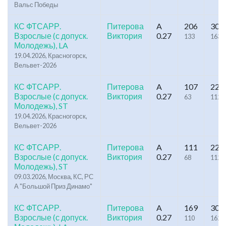
Вальс Победы
КС ФТСАРР.
Питерова
A
206
306
Взрослые (с допуск.
Виктория
0.27
133
163
Молодежь), LA
19.04.2026, Красногорск,
Вельвет-2026
КС ФТСАРР.
Питерова
A
107
220
Взрослые (с допуск.
Виктория
0.27
63
112
Молодежь), ST
19.04.2026, Красногорск,
Вельвет-2026
КС ФТСАРР.
Питерова
A
111
228
Взрослые (с допуск.
Виктория
0.27
68
112
Молодежь), ST
09.03.2026, Москва, КС, РС
А "Большой Приз Динамо"
КС ФТСАРР.
Питерова
A
169
306
Взрослые (с допуск.
Виктория
0.27
110
162