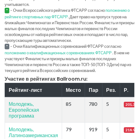
учитывается.
-
Очки Всероссийского рейтинга ФТСАРР согласно
положению о
*
рейтинге спортивных пар ФТСАРР
. Дает право на пропуск туров на
ближайших Чемпионатах и Первенствах России. Финалисты и призеры
малых финалов последних Чемпионатов и первенств России
освобождены от набора рейтинговых очков и попадают в число пар,
пропускающие туры автоматически.
-
Очки Квалификационных соревнований ФТСАРР согласно
*
положению о квалификационных соревнованиях ФТСАРР
. В нем не
участвуют Финалисты и призеры малых финалов последних
Чемпионатов и первенств России а также ТОП-50 (ТОП-3 Дети) пар из
текущего рейтинга Всероссийских соревнований.
Участие в рейтингах Ballroom.ru:
Рейтинг-лист
Место
Пар
Рез.
Р.
Молодежь,
85
780
5
201.39
Европейская
программа
Молодежь,
79
919
5
218.97
Латиноамериканская