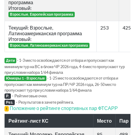
программа
Итоговый:
Взрослые, Европейская программа
Текущий: Взрослые,
253
425
Латиноамериканская программа
Итоговый:
Взрослые, Латиноамериканская программа
- 1-3 место освобождаются от отбора и пропускают как
Дети
мининиум тур на ВС в блоке ЧР 2026 года, 4-6 место пропускают тур
при условии набора 1/64 финала
- 1-25 место освобождаются от отбора и
Юниоры 1 - Взрослые
пропускают как мининиум тур на ПР/ЧР 2026 года, 26-50 место
пропускают тур при условии набора 1/64 финала
-
Рейтинговые очки.
Р.
-
Результатов в зачете рейтинга.
Рез.
Положение о рейтинге спортивных пар ФТСАРР
!
Рейтинг-лист КС
Место
Пар
Текущий: Молодежь, Европейская
85
489