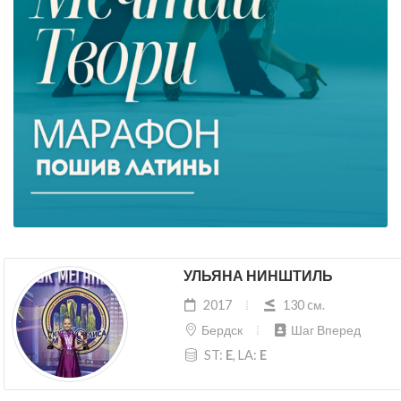
УЛЬЯНА НИНШТИЛЬ
2017
130 cм.
Бердск
Шаг Вперед
ST:
E
, LA:
E