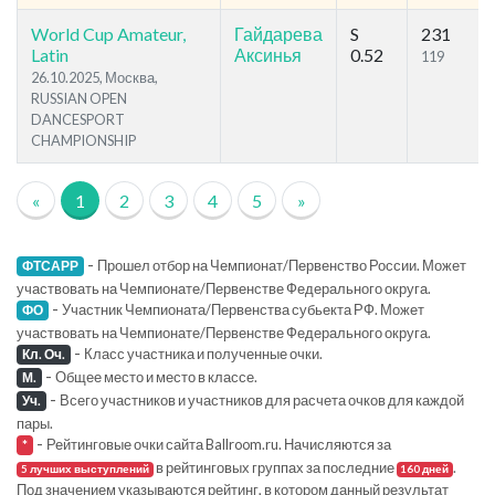
World Cup Amateur,
Гайдарева
S
231
Latin
Аксинья
0.52
119
26.10.2025, Москва,
RUSSIAN OPEN
DANCESPORT
CHAMPIONSHIP
«
1
2
3
4
5
»
-
Прошел отбор на Чемпионат/Первенство России. Может
ФТСАРР
участвовать на Чемпионате/Первенстве Федерального округа.
-
Участник Чемпионата/Первенства субьекта РФ. Может
ФО
участвовать на Чемпионате/Первенстве Федерального округа.
-
Класс участника и полученные очки.
Кл. Оч.
-
Общее место и место в классе.
М.
-
Всего участников и участников для расчета очков для каждой
Уч.
пары.
-
Рейтинговые очки сайта Ballroom.ru. Начисляются за
*
в рейтинговых группах за последние
.
5 лучших выступлений
160 дней
Под значением указываются рейтинг, в котором данный результат