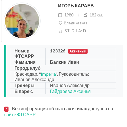
ИГОРЬ КАРАЕВ
1980
182 cм.
Владикавказ
ST:
D
, LA:
D
Номер
123326
Активный
ФТСАРР
Фамилия
Балкин Иван
Город, клуб
Краснодар, "
Imperia
", Руководитель:
Иванов Александр
Тренеры
Иванов Александр
В паре с
Гайдарева Аксинья
- Вся информация об классах и очках доступна на
*
сайте ФТСАРР