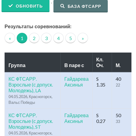
.
ОБНОВИТЬ
БАЗА ФТСАРР
Результаты соревнований:
«
1
2
3
4
5
»
Кл.
Группа
В паре с
Оч.
М.
КС ФТСАРР.
Гайдарева
S
40
Взрослые (с допуск.
Аксинья
1.35
22
Молодежь), LA
04.05.2026, Красногорск,
Вальс Победы
КС ФТСАРР.
Гайдарева
S
50
Взрослые (с допуск.
Аксинья
0.27
33
Молодежь), ST
04.05.2026, Красногорск,