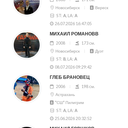
Новосибирск
Вереск
ST:
A
, LA:
A
26.07.2026 16:47:05
МИХАИЛ РОМАНОВВ
2008
173 cм.
Новосибирск
Дуэт
ST:
B
, LA:
A
08.07.2026 09:29:42
ГЛЕБ БРАНОВЕЦ
2006
198 cм.
Астрахань
"СШ" Пилигрим
ST:
A
, LA:
A
25.06.2026 20:32:52