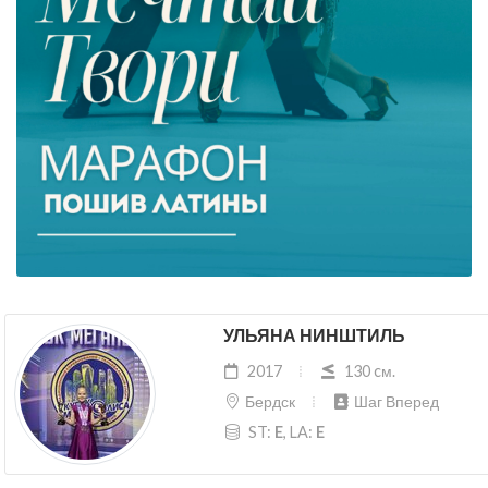
УЛЬЯНА НИНШТИЛЬ
2017
130 cм.
Бердск
Шаг Вперед
ST:
E
, LA:
E