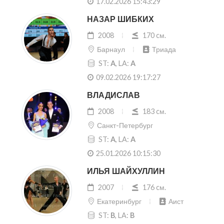
17.02.2026 15:43:29
НАЗАР ШИБКИХ
2008
170 cм.
Барнаул
Триада
ST:
A
, LA:
A
09.02.2026 19:17:27
ВЛАДИСЛАВ
2008
183 cм.
Санкт-Петербург
ST:
A
, LA:
A
25.01.2026 10:15:30
ИЛЬЯ ШАЙХУЛЛИН
2007
176 cм.
Екатеринбург
Аист
ST:
B
, LA:
B