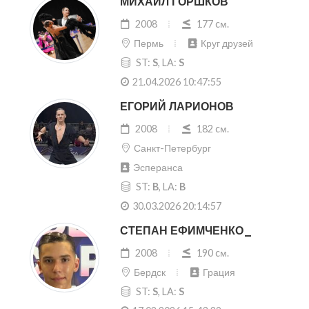
МИХАИЛ ГОРШКОВ
2008
177 cм.
Пермь
Круг друзей
ST:
S
, LA:
S
21.04.2026 10:47:55
ЕГОРИЙ ЛАРИОНОВ
2008
182 cм.
Санкт-Петербург
Эсперанса
ST:
B
, LA:
B
30.03.2026 20:14:57
СТЕПАН ЕФИМЧЕНКО_
2008
190 cм.
Бердск
Грация
ST:
S
, LA:
S