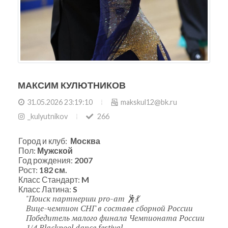
МАКСИМ КУЛЮТНИКОВ
31.05.2026 23:19:10
makskul12@bk.ru
_kulyutnikov
266
Город и клуб:
Москва
Пол:
Мужской
Год рождения:
2007
Рост:
182 см.
Класс Стандарт:
M
Класс Латина:
S
Поиск партнерши pro-am 🕺💃
Вице-чемпион СНГ в составе сборной России
Победитель малого финала Чемпионата России
1/4 Blackpool dance festival