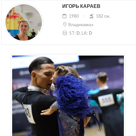
ИГОРЬ КАРАЕВ
1980
182 cм.
Владикавказ
ST:
D
, LA:
D