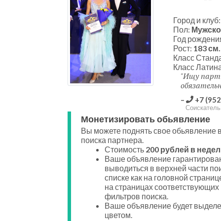
Город и клуб
Пол:
Мужско
Год рождени
Рост:
183 см.
Класс Станд
Класс Латин
Ищу партн
обязательн
+7 (952
Соискатель
Монетизировать обьявление
Вы можете поднять свое обьявление в
поиска партнера.
Стоимость
200 рублей в недел
Ваше объявление гарантирован
выводиться в верхней части по
списке как на головной странице
на страницах соответствующих
фильтров поиска.
Ваше объявление будет выдел
цветом.