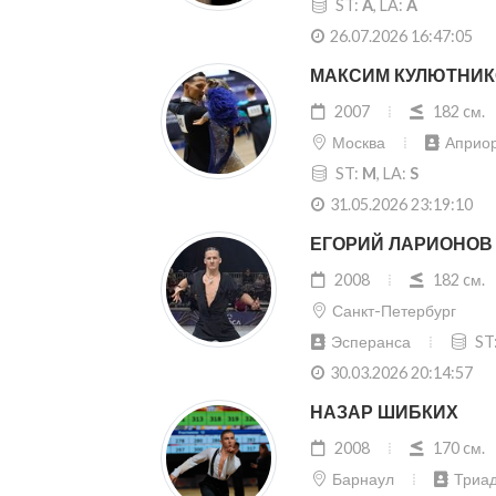
ST:
A
, LA:
A
26.07.2026 16:47:05
МАКСИМ КУЛЮТНИ
2007
182 cм.
Москва
Априо
ST:
M
, LA:
S
31.05.2026 23:19:10
ЕГОРИЙ ЛАРИОНОВ
2008
182 cм.
Санкт-Петербург
Эсперанса
ST
30.03.2026 20:14:57
НАЗАР ШИБКИХ
2008
170 cм.
Барнаул
Триа