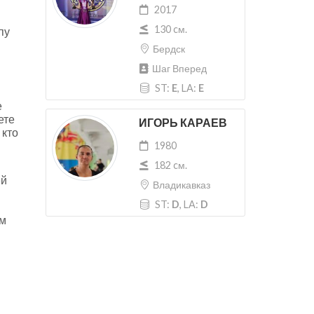
2017
130 cм.
пу
Бердск
Шаг Вперед
ST:
E
, LA:
E
е
ете
ИГОРЬ КАРАЕВ
 кто
1980
182 cм.
ей
Владикавказ
ST:
D
, LA:
D
м