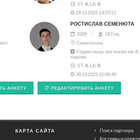
ST:
A
, LA:
A
29.12.2025 14:07:51
РОСТИСЛАВ СЕМЕНЮТА
2009
187 cм.
Аист
Севастополь
Студия танца при театре им. В.
Елизарова
ST:
A
, LA:
B
30.10.2025 15:06:40
ТЬ АНКЕТУ
РЕДАКТИРОВАТЬ АНКЕТУ
КАРТА САЙТА
Поиск партнера
Костюмы и одежд