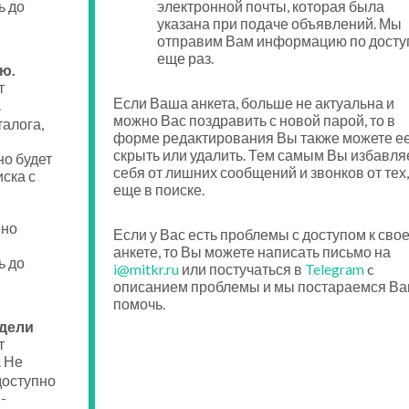
ь до
электронной почты, которая была
указана при подаче объявлений. Мы
отправим Вам информацию по досту
еще раз.
ю.
т
Если Ваша анкета, больше не актуальна и
.
можно Вас поздравить с новой парой, то в
талога,
форме редактирования Вы также можете е
скрыть или удалить. Тем самым Вы избавля
о будет
себя от лишних сообщений и звонков от тех,
ска с
еще в поиске.
ено
Если у Вас есть проблемы с доступом к сво
анкете, то Вы можете написать письмо на
ь до
i@mitkr.ru
или постучаться в
Telegram
c
описанием проблемы и мы постараемся Ва
помочь.
едели
т
. Не
доступно
-