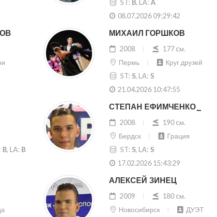
ST:
B
, LA:
A
08.07.2026 09:29:42
КОВ
МИХАИЛ ГОРШКОВ
2008
177 cм.
ри
Пермь
Круг друзей
ST:
S
, LA:
S
21.04.2026 10:47:55
СТЕПАН ЕФИМЧЕНКО_
2008
190 cм.
Бердск
Грация
:
B
, LA:
B
ST:
S
, LA:
S
17.02.2026 15:43:29
АЛЕКСЕЙ ЗИНЕЦ
2009
180 cм.
да
Новосибирск
ДУЭТ