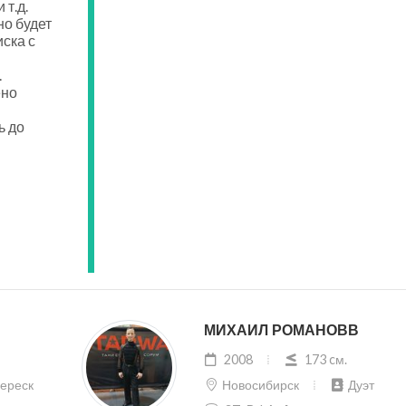
 т.д.
о будет
ска с
.
ено
ь до
МИХАИЛ РОМАНОВВ
2008
173 cм.
ереск
Новосибирск
Дуэт