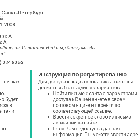
:
Санкт-Петербург
й
я:
2008
арт:
A
а:
A
ёршу на 10 танцев.Индивы,сборы,выезды
о!
) 224 82 53
Инструкция по редактированию
 списках
Для доступа к редактированию анкеты вы
должны выбрать один из вариантов:
ю.
Найти письмо с сайта с параметрами
о будет
доступа к Вашей анкете в своем
иска в
почтовом ящике и перейти по
, так и
соответствующей ссылке.
Ввести секретное слово из письма
активации на сайте.
ено
Если Вам недоступна данная
информация, Вы можете ввести адре