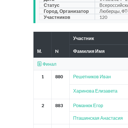
Статус
Всероссийск
Город, Организатор
Люберцы, ФТ
Участников
120
Участник
М.
N
Фамилия Имя
Финал
1
880
Решетников Иван
Харинова Елизавета
2
883
Романюк Егор
Пташинская Анастасия