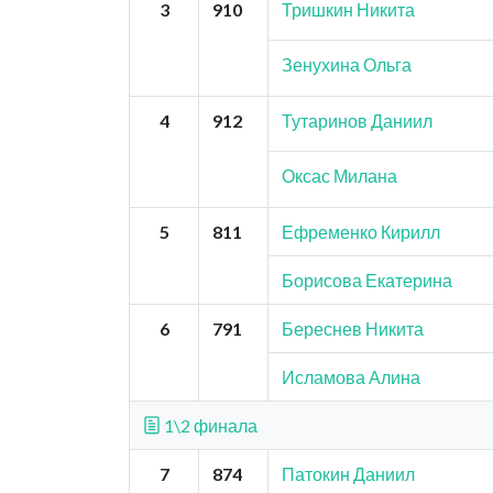
3
910
Тришкин Никита
Зенухина Ольга
4
912
Тутаринов Даниил
Оксас Милана
5
811
Ефременко Кирилл
Борисова Екатерина
6
791
Береснев Никита
Исламова Алина
1\2 финала
7
874
Патокин Даниил