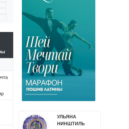
еры
ечта
ир
УЛЬЯНА
НИНШТИЛЬ