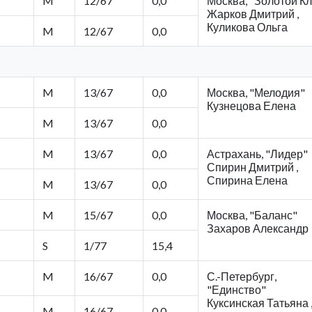
M
12/67
0,0
Москва, "Золотой К
Жарков Дмитрий ,
Куликова Ольга
M
12/67
0,0
M
13/67
0,0
Москва, "Мелодия"
Кузнецова Елена
M
13/67
0,0
M
13/67
0,0
Астрахань, "Лидер"
Спирин Дмитрий ,
Спирина Елена
M
13/67
0,0
M
15/67
0,0
Москва, "Баланс"
Захаров Александр
S
1/77
15,4
M
16/67
0,0
С.-Петербург,
"Единство"
Куксинская Татьяна 
M
16/67
0,0