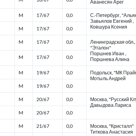
Аванесян Арег
M
17/67
0,0
С.-Петербург, "Алья
Завьялов Евгений ,
Ковшура Ксения
M
17/67
0,0
M
17/67
0,0
Ленинградская обл.,
"Эталон"
Поршнев Иван ,
M
17/67
0,0
Поршнева Алина
M
19/67
0,0
Подольск, "МК Прай
Мотыль Андрей
M
19/67
0,0
M
20/67
0,0
Москва, "Русский Кл
Давыдова Лариса
M
20/67
0,0
M
21/67
0,0
Москва, "Кристалл"
Титкова Анастасия