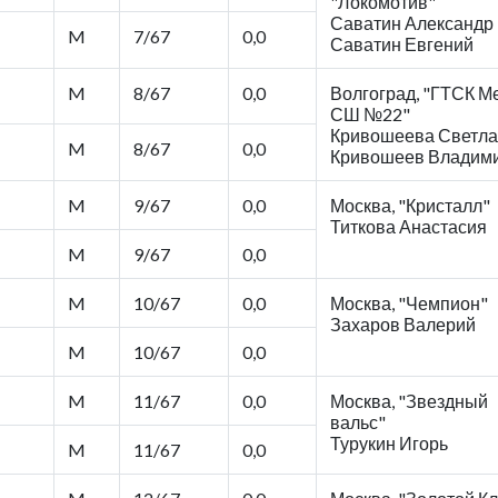
"Локомотив"
Саватин Александр 
M
7/67
0,0
Саватин Евгений
M
8/67
0,0
Волгоград, "ГТСК М
СШ №22"
Кривошеева Светлан
M
8/67
0,0
Кривошеев Владим
M
9/67
0,0
Москва, "Кристалл"
Титкова Анастасия
M
9/67
0,0
M
10/67
0,0
Москва, "Чемпион"
Захаров Валерий
M
10/67
0,0
M
11/67
0,0
Москва, "Звездный
вальс"
Турукин Игорь
M
11/67
0,0