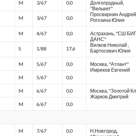
M
3/67
0,0
Долгопрудный,
"Вельвет"
Просвирнин Андрей 
M
3/67
0,0
Рогозина Юлия
M
4/67
0,0
Астрахань, "СШ БИГ
ДАНС"
Вилков Николай ,
S
1/88
17,6
Бартосевич Юлия
M
5/67
0,0
Москва, "Атлант"
Имреков Евгений
M
5/67
0,0
M
6/67
0,0
Москва, "Золотой К
Жарков Дмитрий
M
6/67
0,0
M
7/67
0,0
Н.Новгород,