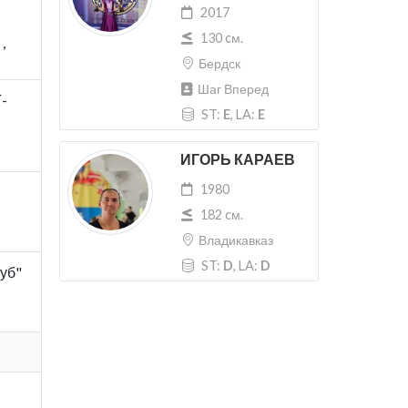
2017
130 cм.
,
Бердск
Шаг Вперед
-
ST:
E
, LA:
E
ИГОРЬ КАРАЕВ
1980
182 cм.
Владикавказ
ST:
D
, LA:
D
луб"