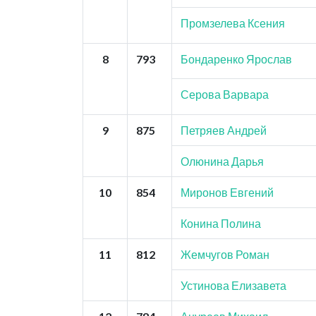
Промзелева Ксения
8
793
Бондаренко Ярослав
Серова Варвара
9
875
Петряев Андрей
Олюнина Дарья
10
854
Миронов Евгений
Конина Полина
11
812
Жемчугов Роман
Устинова Елизавета