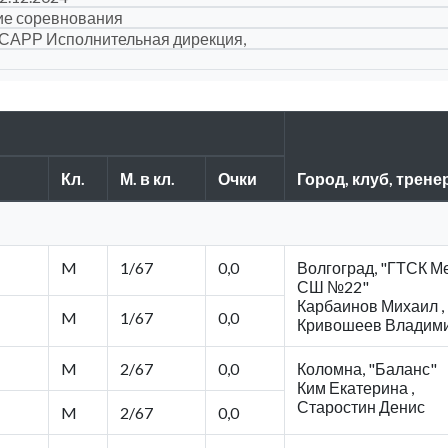
ие соревнования
САРР Исполнительная дирекция,
Кл.
М. в кл.
Очки
Город, клуб, трен
M
1/67
0,0
Волгоград, "ГТСК М
СШ №22"
Карбаинов Михаил ,
M
1/67
0,0
Кривошеев Владим
M
2/67
0,0
Коломна, "Баланс"
Ким Екатерина ,
Старостин Денис
M
2/67
0,0