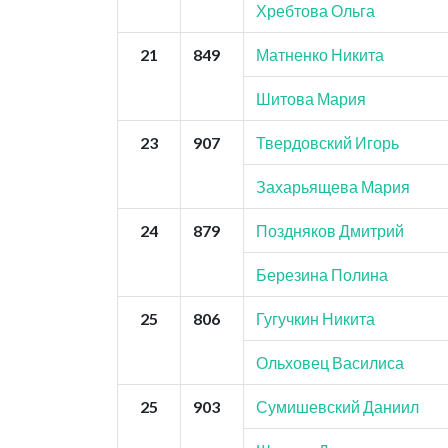
Хребтова Ольга
21
849
Матненко Никита
Шитова Мария
23
907
Твердовский Игорь
Захарьящева Мария
24
879
Поздняков Дмитрий
Березина Полина
25
806
Гугучкин Никита
Ольховец Василиса
25
903
Сумишевский Даниил