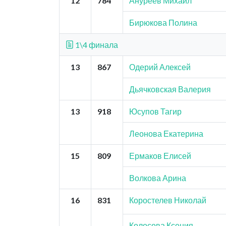
12
784
Ануреев Михаил
Бирюкова Полина
1\4 финала
13
867
Одерий Алексей
Дьячковская Валерия
13
918
Юсупов Тагир
Леонова Екатерина
15
809
Ермаков Елисей
Волкова Арина
16
831
Коростелев Николай
Колосова Ксения