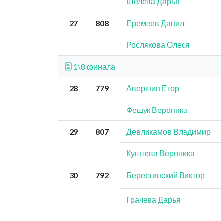
Шелева Дарья
27
808
Еремеев Данил
Рослякова Олеся
1\8 финала
28
779
Авершин Егор
Фещук Вероника
29
807
Девликамов Владимир
Куштева Вероника
30
792
Берестинский Виктор
Грачева Дарья