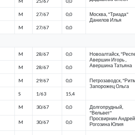
M
25/67
0,0
M
27/67
0,0
Москва, "Триада"
Данилов Илья
M
27/67
0,0
M
28/67
0,0
Новоалтайск, "Респ
Авершин Игорь ,
Авершина Татьяна
M
28/67
0,0
M
29/67
0,0
Петрозаводск, "Рит
Запорожец Ольга
S
1/63
15,4
M
30/67
0,0
Долгопрудный,
"Вельвет"
Просвирнин Андрей 
M
30/67
0,0
Рогозина Юлия