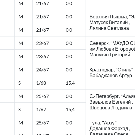
M
21/67
0,0
M
21/67
0,0
Верхняя Пышма, "Э
Матусяк Виталий ,
Лялина Светлана
M
21/67
0,0
M
23/67
0,0
Северск, "МАУДО 
им.Любови Егорово
Манукян Григорий
M
23/67
0,0
M
24/67
0,0
Краснодар, "Стиль"
Бабаджанов Артур
S
1/68
15,4
M
25/67
0,0
С.-Петербург, "Алья
Завьялов Евгений ,
Швецова Людмила
S
1/67
15,4
M
25/67
0,0
Тула, "Арзу"
Дадашев Фархад ,
Дадашева Олеся