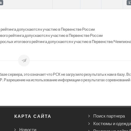
а
1
ого рейтинга допускаются к участию в Первенстве России
гового рейтинга допускаются к участию в Первенстве России
 Взрослых итогового рейтинга допускаются к участию в Первенстве/Чемпион
зе сервера, это означает что РСК не загрузило результаты к нам в базу. В
Р. Разрешение на использование информации о результатах соревнований 
КАРТА САЙТА
Поиск партнера
Костюмы и одежд
Новости