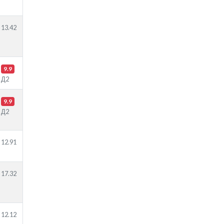
13.42
9.9
Д2
9.9
Д2
12.91
17.32
12.12