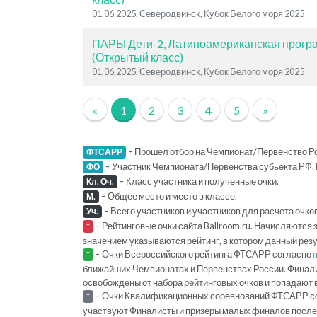
01.06.2025, Северодвинск, Кубок Белого моря 2025
ПАРЫ Дети-2, Латиноамериканская програ
(Открытый класс)
01.06.2025, Северодвинск, Кубок Белого моря 2025
«
1
2
3
4
5
»
-
Прошел отбор на Чемпионат/Первенство Ро
ФТСАРР
-
Участник Чемпионата/Первенства субьекта РФ. 
ФО
-
Класс участника и полученные очки.
Кл. Оч.
-
Общее место и место в классе.
М.
-
Всего участников и участников для расчета очко
Уч.
-
Рейтинговые очки сайта Ballroom.ru. Начисляются 
*
значением указываются рейтинг, в котором данный рез
-
Очки Всероссийского рейтинга ФТСАРР согласно
*
ближайших Чемпионатах и Первенствах России. Финал
освобождены от набора рейтинговых очков и попадают 
-
Очки Квалификационных соревнований ФТСАРР с
*
участвуют Финалисты и призеры малых финалов последн