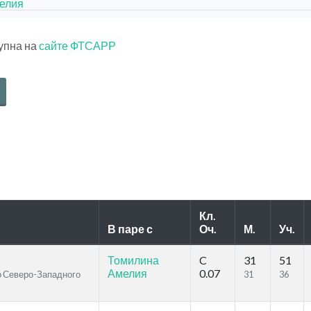
елия
тупна на
сайте ФТСАРР
Кл.
В паре с
Оч.
М.
Уч.
Томилина
C
31
51
Амелия
0.07
во Северо-Западного
31
36