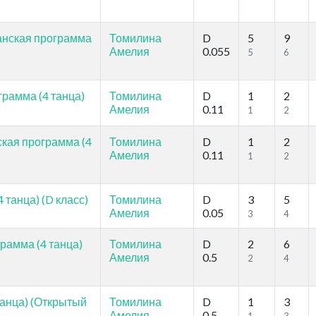
канская программа
Томилина
D
5
9
Амелия
0.055
5
6
грамма (4 танца)
Томилина
D
1
2
Амелия
0.11
1
2
ская программа (4
Томилина
D
1
2
Амелия
0.11
1
2
танца) (D класс)
Томилина
D
3
5
Амелия
0.05
3
4
рамма (4 танца)
Томилина
D
2
6
Амелия
0.5
2
4
танца) (Открытый
Томилина
D
1
3
Амелия
0.5