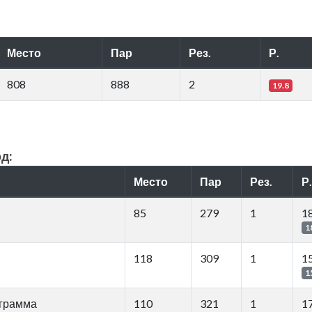
Место
Пар
Рез.
Р.
808
888
2
19.8
д:
Место
Пар
Рез.
Р.
85
279
1
1
1
118
309
1
1
1
ограмма
110
321
1
1