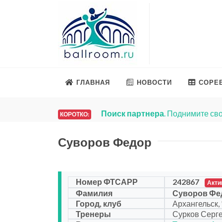
ГЛАВНАЯ
НОВОСТИ
СОРЕ
Поиск партнера
. Поднимите сво
КОРОТКО:
Суворов Федор
Номер ФТСАРР
242867
Акти
Фамилия
Суворов Фе
Город, клуб
Архангельск, 
Тренеры
Сурков Серге