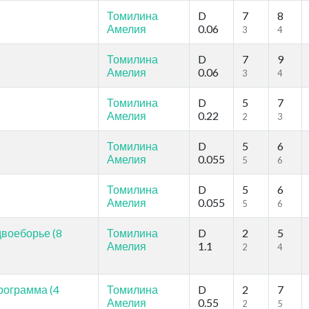
Томилина
D
7
8
Амелия
0.06
3
4
Томилина
D
7
9
Амелия
0.06
3
4
Томилина
D
5
7
Амелия
0.22
2
3
Томилина
D
5
6
Амелия
0.055
5
6
Томилина
D
5
6
Амелия
0.055
5
6
двоеборье (8
Томилина
D
2
5
Амелия
1.1
2
4
программа (4
Томилина
D
2
7
Амелия
0.55
2
5