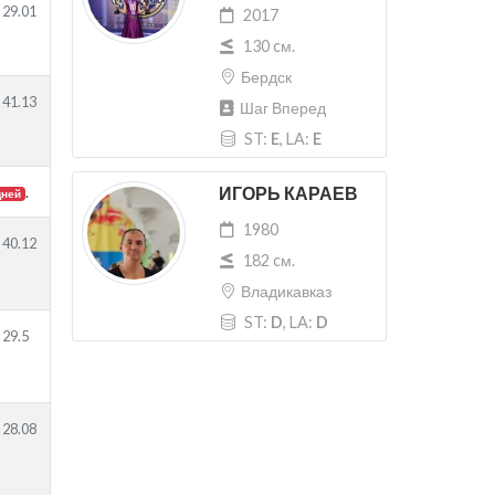
29.01
2017
130 cм.
Бердск
41.13
Шаг Вперед
ST:
E
, LA:
E
ИГОРЬ КАРАЕВ
.
дней
1980
40.12
182 cм.
Владикавказ
ST:
D
, LA:
D
29.5
28.08