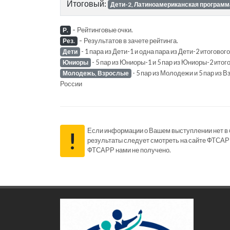
Итоговый:
Дети-2, Латиноамериканская программ
-
Рейтинговые очки.
Р.
-
Результатов в зачете рейтинга.
Рез.
- 1 пара из Дети-1 и одна пара из Дети-2 итогов
Дети
- 5 пар из Юниоры-1 и 5 пар из Юниоры-2 ито
Юниоры
- 5 пар из Молодежи и 5 пар из
Молодежь, Взрослые
России
Если информации о Вашем выступлении нет в ба
!
результаты следует смотреть на сайте ФТСАР
ФТСАРР нами не получено.