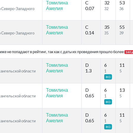
Томилина
C
32
53
Амелия
0.07
во Северо-Западного
32
36
Томилина
C
35
55
Амелия
0.14
во Северо-Западного
35
39
же не попадают в рейтинг, так как с даты их проведения прошло более
160 
Томилина
D
6
11
Амелия
1.3
хангельской области
1
5
ФО
Томилина
D
6
13
Амелия
0.65
хангельской области
1
5
ФО
Томилина
D
6
11
Амелия
0.65
хангельской области
1
5
ФО