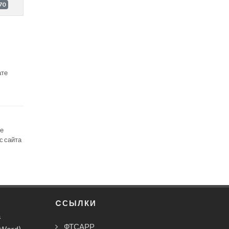
70
ате
се
с сайта
CСЫЛКИ
а
ФТСАРР