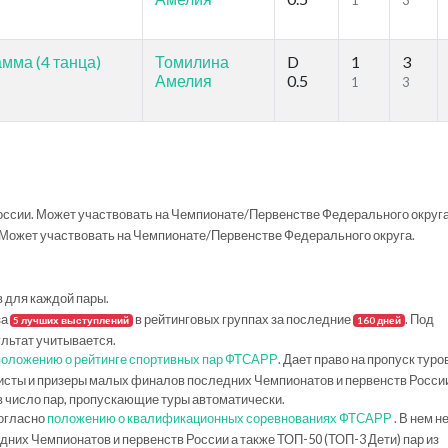
1
3
мма (4 танца)
Томилина
D
1
3
Амелия
0.5
1
3
ссии. Может участвовать на Чемпионате/Первенстве Федерального округа
Может участвовать на Чемпионате/Первенстве Федерального округа.
в для каждой пары.
за
в рейтинговых группах за последние
. Под
5 лучших выступлений
160 дней
ультат учитывается.
положению о рейтинге спортивных пар ФТСАРР
. Дает право на пропуск туро
исты и призеры малых финалов последних Чемпионатов и первенств Росси
в число пар, пропускающие туры автоматически.
огласно
положению о квалификационных соревнованиях ФТСАРР
. В нем н
их Чемпионатов и первенств России а также ТОП-50 (ТОП-3 Дети) пар из