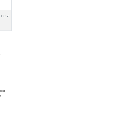
12.12
.
в на
и
е