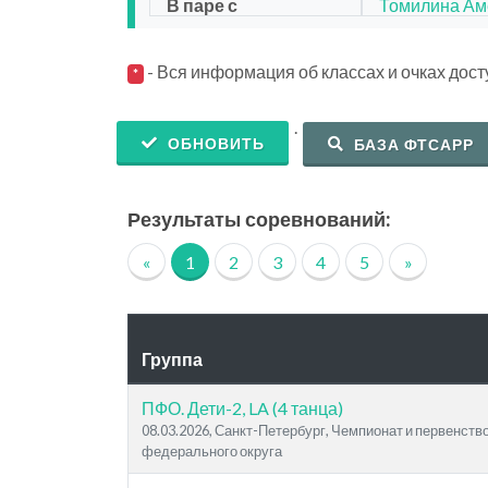
В паре с
Томилина Ам
- Вся информация об классах и очках дос
*
.
ОБНОВИТЬ
БАЗА ФТСАРР
Результаты соревнований:
«
1
2
3
4
5
»
Группа
ПФО. Дети-2, LA (4 танца)
08.03.2026, Санкт-Петербург, Чемпионат и первенст
федерального округа