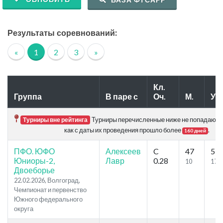
Результаты соревнований:
«
1
2
3
»
Кл.
Группа
В паре с
Оч.
М.
Уч.
Турниры перечисленные ниже не попадают в 
Турниры вне рейтинга
как с даты их проведения прошло более
.
160 дней
ПФО. ЮФО
Алексеев
C
47
57
Юниоры-2,
Лавр
0.28
10
17
Двоеборье
22.02.2026, Волгоград,
Чемпионат и первенство
Южного федерального
округа