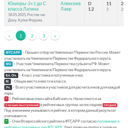
Юниоры-2+1 до С
Алексеев
D
11
29
класса Латина
Лавр
1.2
3
21
18.05.2025, Ростов-на-
Дону, Кубок Форума
«
1
2
3
»
-
Прошел отбор на Чемпионат/Первенство России. Может
ФТСАРР
участвовать на Чемпионате/Первенстве Федерального округа.
-
Участник Чемпионата/Первенства субьекта РФ. Может
ФО
участвовать на Чемпионате/Первенстве Федерального округа.
-
Класс участника и полученные очки.
Кл. Оч.
-
Общее место и место в классе.
М.
-
Всего участников и участников для расчета очков для каждой
Уч.
пары.
-
Рейтинговые очки сайта Ballroom.ru. Начисляются за
*
в рейтинговых группах за последние
.
5 лучших выступлений
160 дней
Под значением указываются рейтинг, в котором данный результат
учитывается.
-
Очки Всероссийского рейтинга ФТСАРР согласно
положению о
*
рейтинге спортивных пар ФТСАРР
. Дает право на пропуск туров на