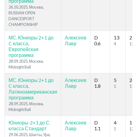
программа
26.10.2025, Москва,
RUSSIAN OPEN
DANCESPORT
CHAMPIONSHIP
МС. Юниоры 2+1 до
Алексеев
D
13
23
C класса,
Лавр
0.6
4
12
Европейская
программа
28.09.2025, Москва,
Midnight Ball
МС. Юниоры 2+1 до
Алексеев
D
5
24
C класса,
Лавр
1.8
1
17
Латиноамериканская
программа
28.09.2025, Москва,
Midnight Ball
Юниоры-2+1 до С
Алексеев
D
4
15
класса Стандарт
Лавр
1.1
1
12
29.06.2025, Шахты, Ура,