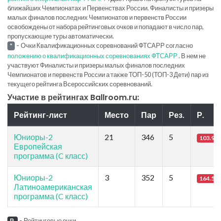
ближайших Чемпионатах и Первенствах России. Финалисты и призеры
малых финалов последних Чемпионатов и первенств России
освобождены от набора рейтинговых очков и попадают в число пар,
пропускающие туры автоматически.
-
Очки Квалификационных соревнований ФТСАРР согласно
*
положению о квалификационных соревнованиях ФТСАРР
. В нем не
участвуют Финалисты и призеры малых финалов последних
Чемпионатов и первенств России а также ТОП-50 (ТОП-3 Дети) пар из
текущего рейтинга Всероссийских соревнований.
Участие в рейтингах Ballroom.ru:
Рейтинг-лист
Место
Пар
Рез.
Р.
Юниоры-2
21
346
5
103.94
Европейская
программа (C класс)
Юниоры-2
3
352
5
164.59
Латиноамериканская
программа (C класс)
-
Рейтинговые очки.
Р.