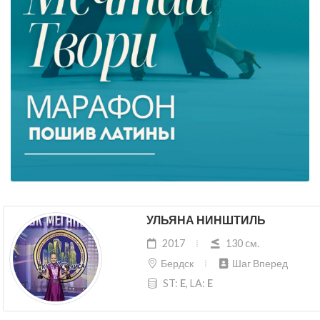
УЛЬЯНА НИНШТИЛЬ
2017
130 cм.
Бердск
Шаг Вперед
ST:
E
, LA:
E