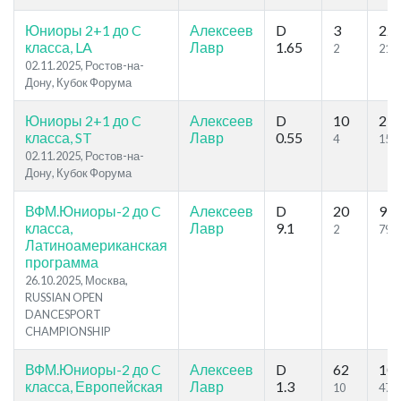
Юниоры 2+1 до C
Алексеев
D
3
22
класса, LA
Лавр
1.65
2
21
02.11.2025, Ростов-на-
Дону, Кубок Форума
Юниоры 2+1 до C
Алексеев
D
10
21
класса, ST
Лавр
0.55
4
15
02.11.2025, Ростов-на-
Дону, Кубок Форума
ВФМ.Юниоры-2 до C
Алексеев
D
20
99
класса,
Лавр
9.1
2
79
Латиноамериканская
программа
26.10.2025, Москва,
RUSSIAN OPEN
DANCESPORT
CHAMPIONSHIP
ВФМ.Юниоры-2 до C
Алексеев
D
62
10
класса, Европейская
Лавр
1.3
10
47