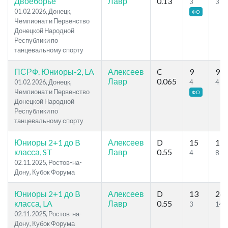
Двоеборье
Лавр
0.13
3
3
01.02.2026, Донецк,
ФО
Чемпионат и Первенство
Донецкой Народной
Республики по
танцевальному спорту
ПСРФ. Юниоры-2, LA
Алексеев
C
9
9
Лавр
0.065
01.02.2026, Донецк,
4
4
Чемпионат и Первенство
ФО
Донецкой Народной
Республики по
танцевальному спорту
Юниоры 2+1 до B
Алексеев
D
15
19
класса, ST
Лавр
0.55
4
8
02.11.2025, Ростов-на-
Дону, Кубок Форума
Юниоры 2+1 до B
Алексеев
D
13
24
класса, LA
Лавр
0.55
3
14
02.11.2025, Ростов-на-
Дону, Кубок Форума