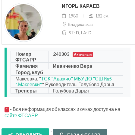
ИГОРЬ КАРАЕВ
1980
182 cм.
Владикавказ
ST:
D
, LA:
D
Номер
240303
Активный
ФТСАРР
Фамилия
Иванченко Вера
Город, клуб
Макеевка, "
ТСК "Адажио" МБУ ДО "СШ №5
г.Макеевки"
", Руководитель: Голубова Дарья
Тренеры
Голубова Дарья
- Вся информация об классах и очках доступна на
*
сайте ФТСАРР
.
ОБНОВИТЬ
БАЗА ФТСАРР