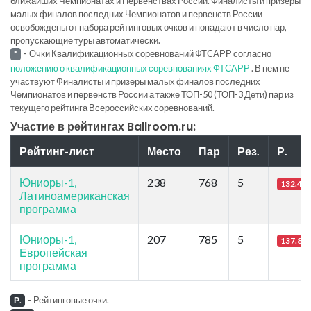
ближайших Чемпионатах и Первенствах России. Финалисты и призеры
малых финалов последних Чемпионатов и первенств России
освобождены от набора рейтинговых очков и попадают в число пар,
пропускающие туры автоматически.
-
Очки Квалификационных соревнований ФТСАРР согласно
*
положению о квалификационных соревнованиях ФТСАРР
. В нем не
участвуют Финалисты и призеры малых финалов последних
Чемпионатов и первенств России а также ТОП-50 (ТОП-3 Дети) пар из
текущего рейтинга Всероссийских соревнований.
Участие в рейтингах Ballroom.ru:
Рейтинг-лист
Место
Пар
Рез.
Р.
Юниоры-1,
238
768
5
132.46
Латиноамериканская
программа
Юниоры-1,
207
785
5
137.81
Европейская
программа
-
Рейтинговые очки.
Р.