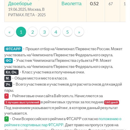
Двоеборье
Виолетта
0.52
67
103
19.06.2025, Москва, В
РИТМАХ ЛЕТА - 2025
«
1
2
3
4
5
»
-
Прошел отбор на Чемпионат/Первенство России. Может
ФТСАРР
участвовать на Чемпионате/Первенстве Федерального округа.
-
Участник Чемпионата/Первенства субьекта РФ. Может
ФО
участвовать на Чемпионате/Первенстве Федерального округа.
-
Класс участника и полученные очки.
Кл. Оч.
-
Общее место и место в классе.
М.
-
Всего участников и участников для расчета очков для каждой
Уч.
пары.
-
Рейтинговые очки сайта Ballroom.ru. Начисляются за
*
в рейтинговых группах за последние
.
5 лучших выступлений
160 дней
Под значением указываются рейтинг, в котором данный результат
учитывается.
-
Очки Всероссийского рейтинга ФТСАРР согласно
положению о
*
рейтинге спортивных пар ФТСАРР
. Дает право на пропуск туров на