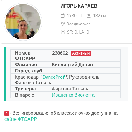
ИГОРЬ КАРАЕВ
1980
182 cм.
Владикавказ
ST:
D
, LA:
D
Номер
238602
Активный
ФТСАРР
Фамилия
Кислицкий Денис
Город, клуб
Краснодар, "
DanceProfi
", Руководитель:
Фирсова Татьяна
Тренеры
Фирсова Татьяна
В паре с
Иваненко Виолетта
- Вся информация об классах и очках доступна на
*
сайте ФТСАРР