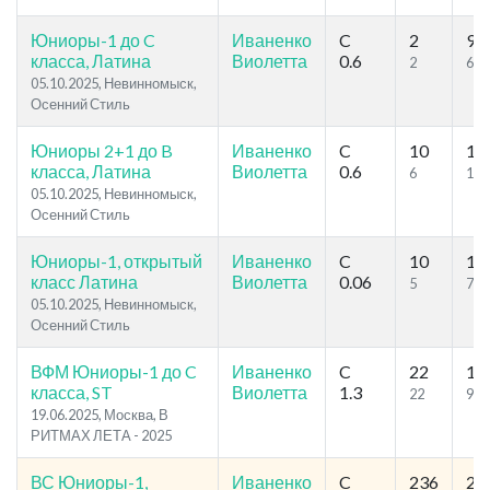
Юниоры-1 до C
Иваненко
C
2
9
класса, Латина
Виолетта
0.6
2
6
05.10.2025, Невинномыск,
Осенний Стиль
Юниоры 2+1 до B
Иваненко
C
10
18
класса, Латина
Виолетта
0.6
6
12
05.10.2025, Невинномыск,
Осенний Стиль
Юниоры-1, открытый
Иваненко
C
10
12
класс Латина
Виолетта
0.06
5
7
05.10.2025, Невинномыск,
Осенний Стиль
ВФМ Юниоры-1 до C
Иваненко
C
22
11
класса, ST
Виолетта
1.3
22
96
19.06.2025, Москва, В
РИТМАХ ЛЕТА - 2025
ВС Юниоры-1,
Иваненко
C
236
28