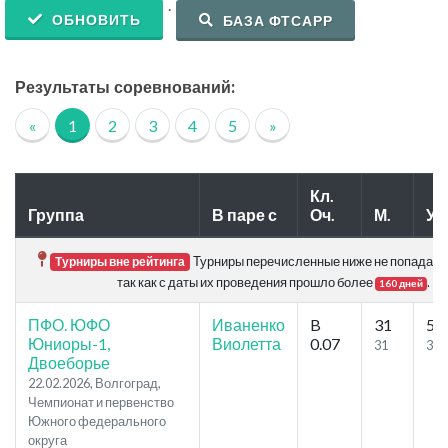
.
ОБНОВИТЬ
БАЗА ФТСАРР
Результаты соревнований:
«
1
2
3
4
5
»
Кл.
Группа
В паре с
Оч.
М.
Уч
Турниры перечисленные ниже не попадают 
Турниры вне рейтинга
так как с даты их проведения прошло более
.
160 дней
ПФО. ЮФО
Иваненко
B
31
56
Юниоры-1,
Виолетта
0.07
31
32
Двоеборье
22.02.2026, Волгоград,
Чемпионат и первенство
Южного федерального
округа