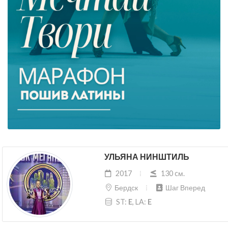
УЛЬЯНА НИНШТИЛЬ
2017
130 cм.
Бердск
Шаг Вперед
ST:
E
, LA:
E