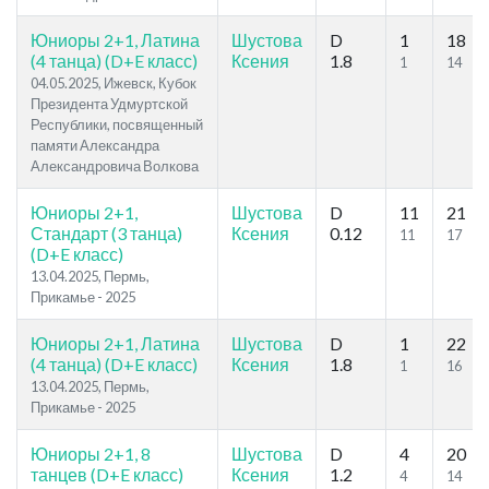
Юниоры 2+1, Латина
Шустова
D
1
18
(4 танца) (D+E класс)
Ксения
1.8
1
14
04.05.2025, Ижевск, Кубок
Президента Удмуртской
Республики, посвященный
памяти Александра
Александровича Волкова
Юниоры 2+1,
Шустова
D
11
21
Стандарт (3 танца)
Ксения
0.12
11
17
(D+E класс)
13.04.2025, Пермь,
Прикамье - 2025
Юниоры 2+1, Латина
Шустова
D
1
22
(4 танца) (D+E класс)
Ксения
1.8
1
16
13.04.2025, Пермь,
Прикамье - 2025
Юниоры 2+1, 8
Шустова
D
4
20
танцев (D+E класс)
Ксения
1.2
4
14