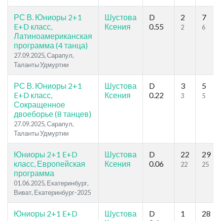
РС В. Юниоры 2+1
Шустова
D
2
7
E+D класс,
Ксения
0.55
2
6
Латиноамериканская
программа (4 танца)
27.09.2025, Сарапул,
Таланты Удмуртии
РС В. Юниоры 2+1
Шустова
D
3
5
E+D класс,
Ксения
0.22
3
5
Сокращенное
двоеборье (8 танцев)
27.09.2025, Сарапул,
Таланты Удмуртии
Юниоры 2+1 E+D
Шустова
D
22
29
класс, Европейская
Ксения
0.06
22
25
программа
01.06.2025, Екатеринбург,
Виват, Екатеринбург-2025
Юниоры 2+1 E+D
Шустова
D
1
28