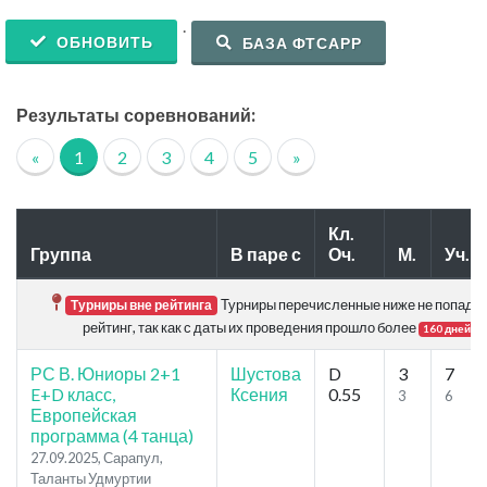
.
ОБНОВИТЬ
БАЗА ФТСАРР
Результаты соревнований:
«
1
2
3
4
5
»
Кл.
Группа
В паре с
Оч.
М.
Уч.
Турниры перечисленные ниже не попадаю
Турниры вне рейтинга
рейтинг, так как с даты их проведения прошло более
.
160 дней
РС В. Юниоры 2+1
Шустова
D
3
7
E+D класс,
Ксения
0.55
3
6
Европейская
программа (4 танца)
27.09.2025, Сарапул,
Таланты Удмуртии