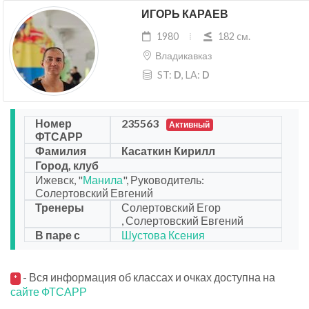
ИГОРЬ КАРАЕВ
1980
182 cм.
Владикавказ
ST:
D
, LA:
D
Номер
235563
Активный
ФТСАРР
Фамилия
Касаткин Кирилл
Город, клуб
Ижевск, "
Манила
", Руководитель:
Солертовский Евгений
Тренеры
Солертовский Егор
, Солертовский Евгений
В паре с
Шустова Ксения
- Вся информация об классах и очках доступна на
*
сайте ФТСАРР