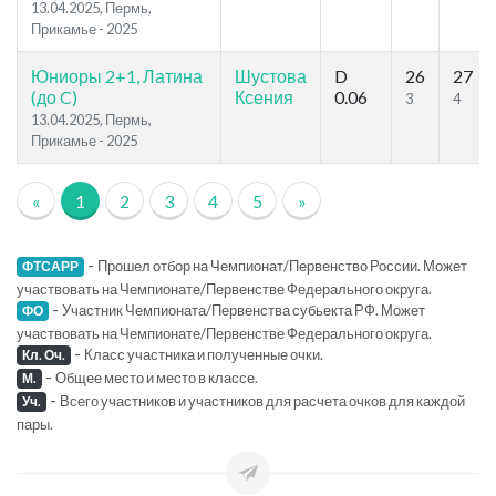
13.04.2025, Пермь,
Прикамье - 2025
Юниоры 2+1, Латина
Шустова
D
26
27
(до C)
Ксения
0.06
3
4
13.04.2025, Пермь,
Прикамье - 2025
«
1
2
3
4
5
»
-
Прошел отбор на Чемпионат/Первенство России. Может
ФТСАРР
участвовать на Чемпионате/Первенстве Федерального округа.
-
Участник Чемпионата/Первенства субьекта РФ. Может
ФО
участвовать на Чемпионате/Первенстве Федерального округа.
-
Класс участника и полученные очки.
Кл. Оч.
-
Общее место и место в классе.
М.
-
Всего участников и участников для расчета очков для каждой
Уч.
пары.