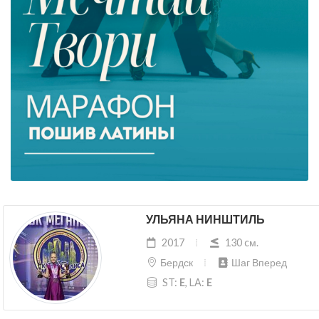
УЛЬЯНА НИНШТИЛЬ
2017
130 cм.
Бердск
Шаг Вперед
ST:
E
, LA:
E