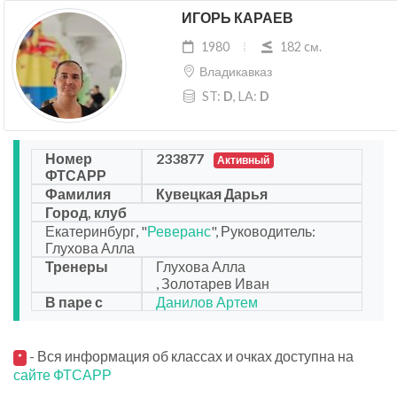
ИГОРЬ КАРАЕВ
1980
182 cм.
Владикавказ
ST:
D
, LA:
D
Номер
233877
Активный
ФТСАРР
Фамилия
Кувецкая Дарья
Город, клуб
Екатеринбург, "
Реверанс
", Руководитель:
Глухова Алла
Тренеры
Глухова Алла
, Золотарев Иван
В паре с
Данилов Артем
- Вся информация об классах и очках доступна на
*
сайте ФТСАРР