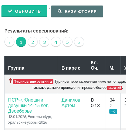
.
ОБНОВИТЬ
БАЗА ФТСАРР
Результаты соревнований:
«
1
2
3
4
5
»
Кл.
Группа
В паре с
Оч.
М.
Уч
Турниры перечисленные ниже не попадают в
Турниры вне рейтинга
так как с даты их проведения прошло более
.
160 дней
ПСРФ. Юноши и
Данилов
D
34
34
девушки 14-15 лет,
Артем
0.13
2
2
Двоеборье
ФО
18.01.2026, Екатеринбург,
Уральские узоры-2026