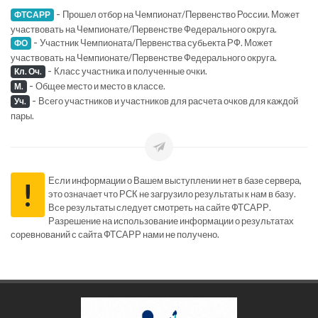
-
Прошел отбор на Чемпионат/Первенство России. Может
ФТСАРР
участвовать на Чемпионате/Первенстве Федерального округа.
-
Участник Чемпионата/Первенства субьекта РФ. Может
ФО
участвовать на Чемпионате/Первенстве Федерального округа.
-
Класс участника и полученные очки.
Кл. Оч.
-
Общее место и место в классе.
М.
-
Всего участников и участников для расчета очков для каждой
Уч.
пары.
Если информации о Вашем выступлении нет в базе сервера,
!
это означает что РСК не загрузило результаты к нам в базу.
Все результаты следует смотреть на сайте ФТСАРР.
Разрешение на использование информации о результатах
соревнований с сайта ФТСАРР нами не получено.