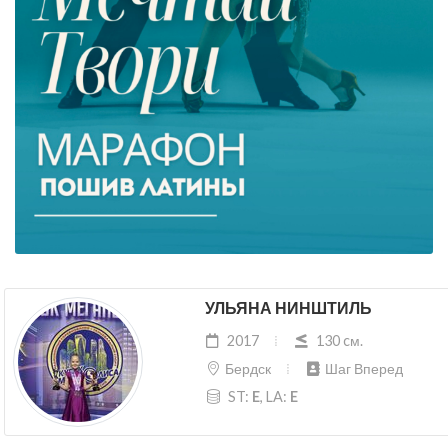
УЛЬЯНА НИНШТИЛЬ
2017
130 cм.
Бердск
Шаг Вперед
ST:
E
, LA:
E