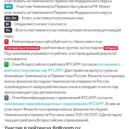
участвовать на Чемпионате/Первенстве Федерального округа.
-
Участник Чемпионата/Первенства субьекта РФ. Может
ФО
участвовать на Чемпионате/Первенстве Федерального округа.
-
Класс участника и полученные очки.
Кл. Оч.
-
Общее место и место в классе.
М.
-
Всего участников и участников для расчета очков для каждой
Уч.
пары.
-
Рейтинговые очки сайта Ballroom.ru. Начисляются за
*
в рейтинговых группах за последние
.
5 лучших выступлений
160 дней
Под значением указываются рейтинг, в котором данный результат
учитывается.
-
Очки Всероссийского рейтинга ФТСАРР согласно
положению о
*
рейтинге спортивных пар ФТСАРР
. Дает право на пропуск туров на
ближайших Чемпионатах и Первенствах России. Финалисты и призеры
малых финалов последних Чемпионатов и первенств России
освобождены от набора рейтинговых очков и попадают в число пар,
пропускающие туры автоматически.
-
Очки Квалификационных соревнований ФТСАРР согласно
*
положению о квалификационных соревнованиях ФТСАРР
. В нем не
участвуют Финалисты и призеры малых финалов последних
Чемпионатов и первенств России а также ТОП-50 (ТОП-3 Дети) пар из
текущего рейтинга Всероссийских соревнований.
Участие в рейтингах Ballroom.ru: