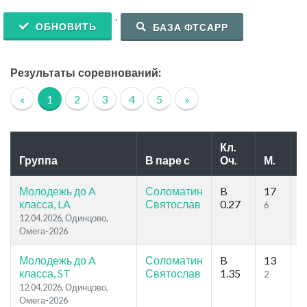
.
ОБНОВИТЬ
БАЗА ФТСАРР
Результаты соревнований:
«
1
2
3
4
5
»
Кл.
Группа
В паре с
Оч.
М.
У
Молодежь до A
Соломатин
B
17
1
класса, LA
Святослав
0.27
6
7
12.04.2026, Одинцово,
Омега-2026
Молодежь до A
Соломатин
B
13
1
класса, ST
Святослав
1.35
2
4
12.04.2026, Одинцово,
Омега-2026