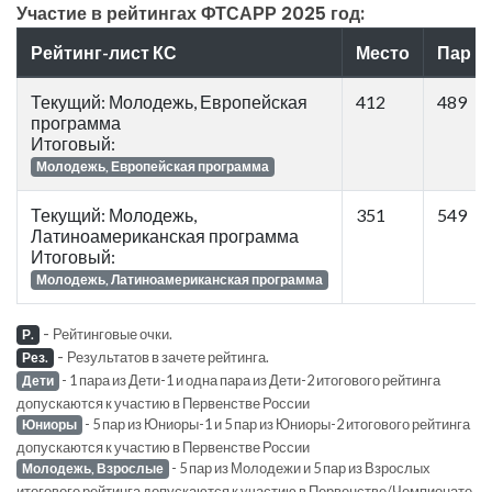
Участие в рейтингах ФТСАРР 2025 год:
Рейтинг-лист КС
Место
Пар
Текущий: Молодежь, Европейская
412
489
программа
Итоговый:
Молодежь, Европейская программа
Текущий: Молодежь,
351
549
Латиноамериканская программа
Итоговый:
Молодежь, Латиноамериканская программа
-
Рейтинговые очки.
Р.
-
Результатов в зачете рейтинга.
Рез.
- 1 пара из Дети-1 и одна пара из Дети-2 итогового рейтинга
Дети
допускаются к участию в Первенстве России
- 5 пар из Юниоры-1 и 5 пар из Юниоры-2 итогового рейтинга
Юниоры
допускаются к участию в Первенстве России
- 5 пар из Молодежи и 5 пар из Взрослых
Молодежь, Взрослые
итогового рейтинга допускаются к участию в Первенстве/Чемпионате