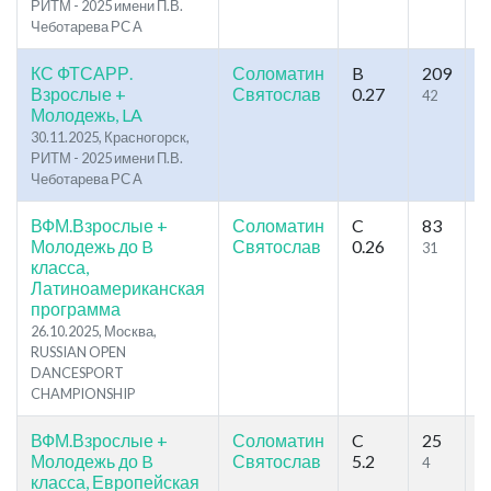
РИТМ - 2025 имени П.В.
Чеботарева РС А
КС ФТСАРР.
Соломатин
B
209
2
Взрослые +
Святослав
0.27
42
5
Молодежь, LA
30.11.2025, Красногорск,
РИТМ - 2025 имени П.В.
Чеботарева РС А
ВФМ.Взрослые +
Соломатин
C
83
1
Молодежь до B
Святослав
0.26
31
5
класса,
Латиноамериканская
программа
26.10.2025, Москва,
RUSSIAN OPEN
DANCESPORT
CHAMPIONSHIP
ВФМ.Взрослые +
Соломатин
C
25
1
Молодежь до B
Святослав
5.2
4
7
класса, Европейская