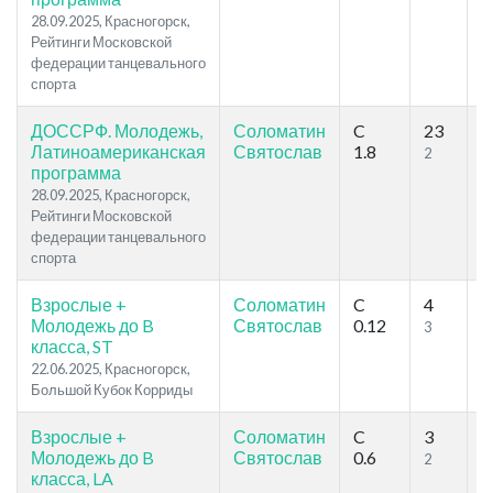
28.09.2025, Красногорск,
Рейтинги Московской
федерации танцевального
спорта
ДОССРФ. Молодежь,
Соломатин
C
23
4
Латиноамериканская
Святослав
1.8
2
2
программа
28.09.2025, Красногорск,
Рейтинги Московской
федерации танцевального
спорта
Взрослые +
Соломатин
C
4
8
Молодежь до B
Святослав
0.12
3
5
класса, ST
22.06.2025, Красногорск,
Большой Кубок Корриды
Взрослые +
Соломатин
C
3
7
Молодежь до B
Святослав
0.6
2
5
класса, LA