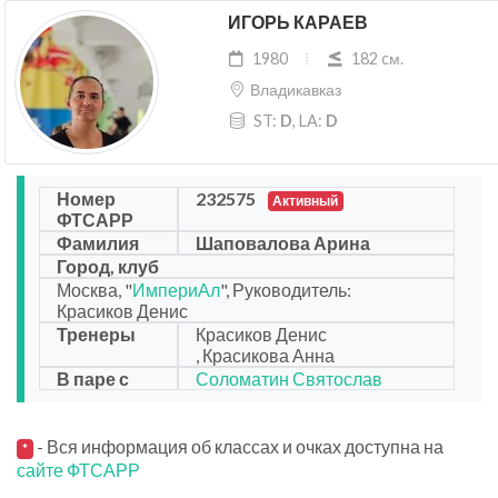
ИГОРЬ КАРАЕВ
1980
182 cм.
Владикавказ
ST:
D
, LA:
D
Номер
232575
Активный
ФТСАРР
Фамилия
Шаповалова Арина
Город, клуб
Москва, "
ИмпериАл
", Руководитель:
Красиков Денис
Тренеры
Красиков Денис
, Красикова Анна
В паре с
Соломатин Святослав
- Вся информация об классах и очках доступна на
*
сайте ФТСАРР