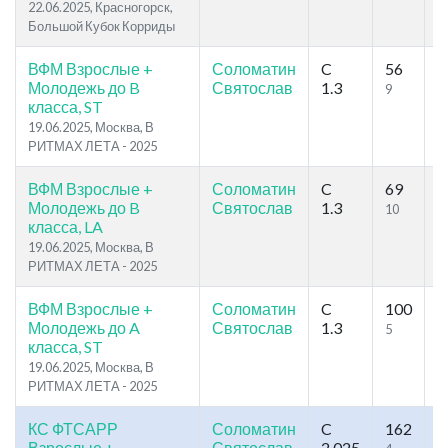
22.06.2025, Красногорск,
Большой Кубок Корриды
ВФМ Взрослые +
Соломатин
C
56
1
Молодежь до B
Святослав
1.3
9
6
класса, ST
19.06.2025, Москва, В
РИТМАХ ЛЕТА - 2025
ВФМ Взрослые +
Соломатин
C
69
1
Молодежь до B
Святослав
1.3
10
5
класса, LA
19.06.2025, Москва, В
РИТМАХ ЛЕТА - 2025
ВФМ Взрослые +
Соломатин
C
100
1
Молодежь до A
Святослав
1.3
5
1
класса, ST
19.06.2025, Москва, В
РИТМАХ ЛЕТА - 2025
КС ФТСАРР
Соломатин
C
162
2
Взрослые +
Святослав
2.025