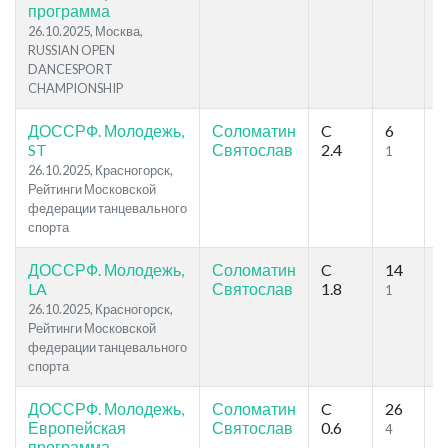
программа
26.10.2025, Москва,
RUSSIAN OPEN
DANCESPORT
CHAMPIONSHIP
ДОССРФ. Молодежь,
Соломатин
C
6
2
ST
Святослав
2.4
1
2
26.10.2025, Красногорск,
Рейтинги Московской
федерации танцевального
спорта
ДОССРФ. Молодежь,
Соломатин
C
14
2
LA
Святослав
1.8
1
1
26.10.2025, Красногорск,
Рейтинги Московской
федерации танцевального
спорта
ДОССРФ. Молодежь,
Соломатин
C
26
3
Европейская
Святослав
0.6
4
1
программа