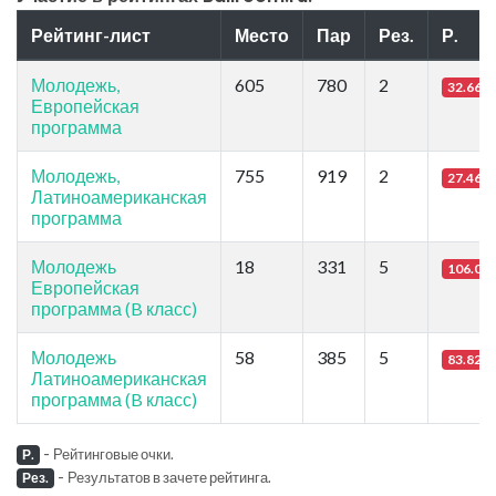
Рейтинг-лист
Место
Пар
Рез.
Р.
Молодежь,
605
780
2
32.66
Европейская
программа
Молодежь,
755
919
2
27.46
Латиноамериканская
программа
Молодежь
18
331
5
106.03
Европейская
программа (B класс)
Молодежь
58
385
5
83.82
Латиноамериканская
программа (B класс)
-
Рейтинговые очки.
Р.
-
Результатов в зачете рейтинга.
Рез.