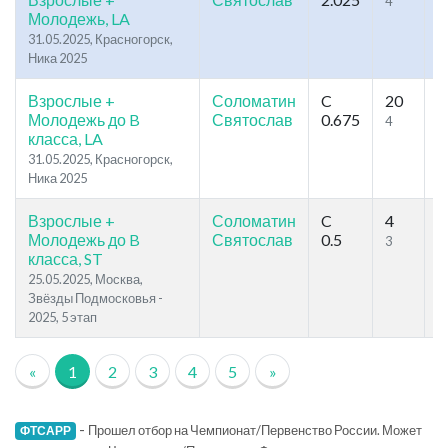
4
4
Молодежь, LA
31.05.2025, Красногорск,
Ника 2025
Взрослые +
Соломатин
C
20
4
Молодежь до B
Святослав
0.675
4
2
класса, LA
31.05.2025, Красногорск,
Ника 2025
Взрослые +
Соломатин
C
4
1
Молодежь до B
Святослав
0.5
3
9
класса, ST
25.05.2025, Москва,
Звёзды Подмосковья -
2025, 5 этап
«
1
2
3
4
5
»
-
Прошел отбор на Чемпионат/Первенство России. Может
ФТСАРР