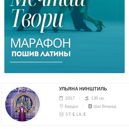
УЛЬЯНА НИНШТИЛЬ
2017
130 cм.
Бердск
Шаг Вперед
ST:
E
, LA:
E