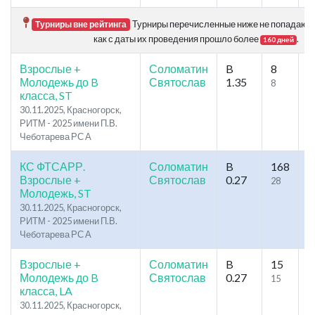
Турниры перечисленные ниже не попадают в
Турниры вне рейтинга
как с даты их проведения прошло более
.
160 дней
Взрослые +
Соломатин
B
8
2
Молодежь до B
Святослав
1.35
8
1
класса, ST
30.11.2025, Красногорск,
РИТМ - 2025 имени П.В.
Чеботарева РС А
КС ФТСАРР.
Соломатин
B
168
1
Взрослые +
Святослав
0.27
28
3
Молодежь, ST
30.11.2025, Красногорск,
РИТМ - 2025 имени П.В.
Чеботарева РС А
Взрослые +
Соломатин
B
15
3
Молодежь до B
Святослав
0.27
15
2
класса, LA
30.11.2025, Красногорск,