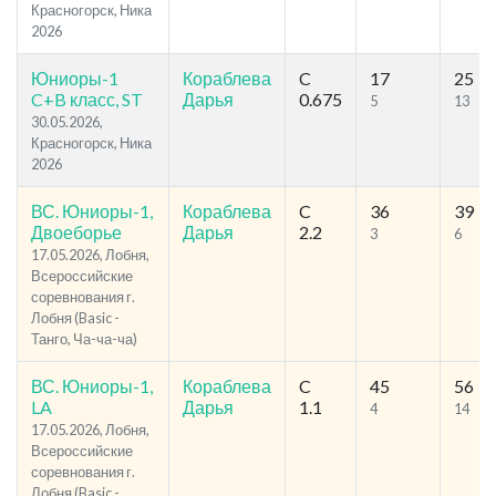
Красногорск, Ника
2026
Юниоры-1
Кораблева
C
17
25
C+B класс, ST
Дарья
0.675
5
13
30.05.2026,
Красногорск, Ника
2026
ВС. Юниоры-1,
Кораблева
C
36
39
Двоеборье
Дарья
2.2
3
6
17.05.2026, Лобня,
Всероссийские
соревнования г.
Лобня (Basic -
Танго, Ча-ча-ча)
ВС. Юниоры-1,
Кораблева
C
45
56
LA
Дарья
1.1
4
14
17.05.2026, Лобня,
Всероссийские
соревнования г.
Лобня (Basic -