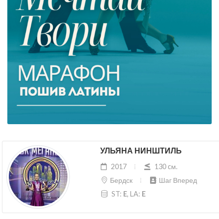
УЛЬЯНА НИНШТИЛЬ
2017
130 cм.
Бердск
Шаг Вперед
ST:
E
, LA:
E