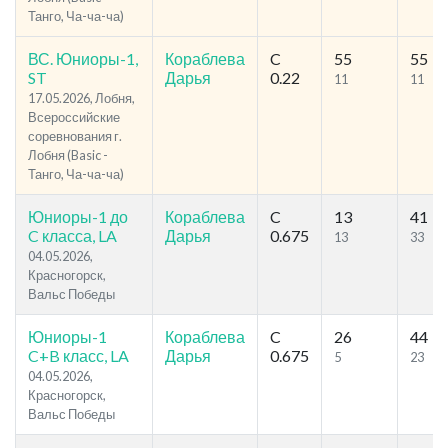
Танго, Ча-ча-ча)
ВС. Юниоры-1,
Кораблева
C
55
55
ST
Дарья
0.22
11
11
17.05.2026, Лобня,
Всероссийские
соревнования г.
Лобня (Basic -
Танго, Ча-ча-ча)
Юниоры-1 до
Кораблева
C
13
41
C класса, LA
Дарья
0.675
13
33
04.05.2026,
Красногорск,
Вальс Победы
Юниоры-1
Кораблева
C
26
44
C+B класс, LA
Дарья
0.675
5
23
04.05.2026,
Красногорск,
Вальс Победы