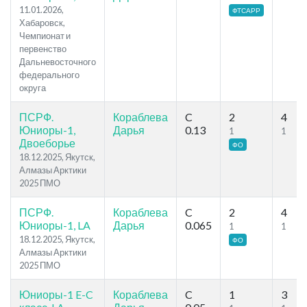
11.01.2026,
ФТСАРР
Хабаровск,
Чемпионат и
первенство
Дальневосточного
федерального
округа
ПСРФ.
Кораблева
C
2
4
Юниоры-1,
Дарья
0.13
1
1
Двоеборье
ФО
18.12.2025, Якутск,
Алмазы Арктики
2025 ПМО
ПСРФ.
Кораблева
C
2
4
Юниоры-1, LA
Дарья
0.065
1
1
18.12.2025, Якутск,
ФО
Алмазы Арктики
2025 ПМО
Юниоры-1 E-C
Кораблева
C
1
3