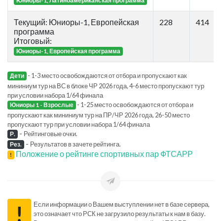
Юниоры-1, Латиноамериканская программа
Текущий: Юниоры-1, Европейская
228
414
программа
Итоговый:
Юниоры-1, Европейская программа
- 1-3 место освобождаются от отбора и пропускают как
Дети
мининиум тур на ВС в блоке ЧР 2026 года, 4-6 место пропускают тур
при условии набора 1/64 финала
- 1-25 место освобождаются от отбора и
Юниоры 1 - Взрослые
пропускают как мининиум тур на ПР/ЧР 2026 года, 26-50 место
пропускают тур при условии набора 1/64 финала
-
Рейтинговые очки.
Р.
-
Результатов в зачете рейтинга.
Рез.
Положение о рейтинге спортивных пар ФТСАРР
!
Если информации о Вашем выступлении нет в базе сервера,
!
это означает что РСК не загрузило результаты к нам в базу.