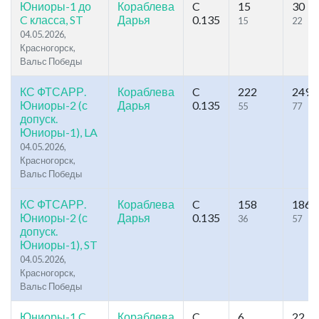
Юниоры-1 до
Кораблева
C
15
30
C класса, ST
Дарья
0.135
15
22
04.05.2026,
Красногорск,
Вальс Победы
КС ФТСАРР.
Кораблева
C
222
249
Юниоры-2 (с
Дарья
0.135
55
77
допуск.
Юниоры-1), LA
04.05.2026,
Красногорск,
Вальс Победы
КС ФТСАРР.
Кораблева
C
158
186
Юниоры-2 (с
Дарья
0.135
36
57
допуск.
Юниоры-1), ST
04.05.2026,
Красногорск,
Вальс Победы
Юниоры-1 C
Кораблева
C
6
22