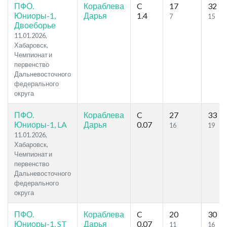
ПФО.
Кораблева
C
17
32
Юниоры-1,
Дарья
1.4
7
15
Двоеборье
11.01.2026,
Хабаровск,
Чемпионат и
первенство
Дальневосточного
федерального
округа
ПФО.
Кораблева
C
27
33
Юниоры-1, LA
Дарья
0.07
16
19
11.01.2026,
Хабаровск,
Чемпионат и
первенство
Дальневосточного
федерального
округа
ПФО.
Кораблева
C
20
30
Юниоры-1, ST
Дарья
0.07
11
16