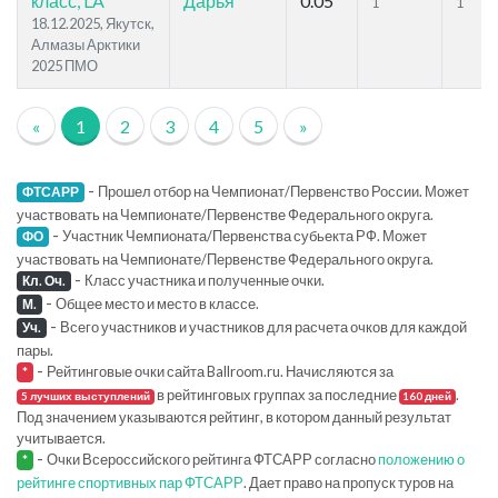
класс, LA
Дарья
0.05
1
1
18.12.2025, Якутск,
Алмазы Арктики
2025 ПМО
«
1
2
3
4
5
»
-
Прошел отбор на Чемпионат/Первенство России. Может
ФТСАРР
участвовать на Чемпионате/Первенстве Федерального округа.
-
Участник Чемпионата/Первенства субьекта РФ. Может
ФО
участвовать на Чемпионате/Первенстве Федерального округа.
-
Класс участника и полученные очки.
Кл. Оч.
-
Общее место и место в классе.
М.
-
Всего участников и участников для расчета очков для каждой
Уч.
пары.
-
Рейтинговые очки сайта Ballroom.ru. Начисляются за
*
в рейтинговых группах за последние
.
5 лучших выступлений
160 дней
Под значением указываются рейтинг, в котором данный результат
учитывается.
-
Очки Всероссийского рейтинга ФТСАРР согласно
положению о
*
рейтинге спортивных пар ФТСАРР
. Дает право на пропуск туров на