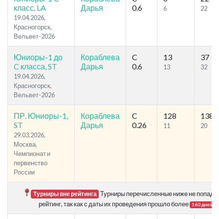
класс, LA
Дарья
0.6
6
22
19.04.2026,
Красногорск,
Вельвет-2026
Юниоры-1 до
Кораблева
C
13
37
C класса, ST
Дарья
0.6
13
32
19.04.2026,
Красногорск,
Вельвет-2026
ПР. Юниоры-1,
Кораблева
C
128
138
ST
Дарья
0.26
11
20
29.03.2026,
Москва,
Чемпионат и
первенство
России
Турниры перечисленные ниже не попада
Турниры вне рейтинга
рейтинг, так как с даты их проведения прошло более
.
160 дней