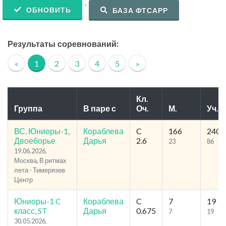
.
ОБНОВИТЬ
БАЗА ФТСАРР
Результаты соревнований:
«
1
2
3
4
5
»
Кл.
Группа
В паре с
Оч.
М.
Уч.
ВС. Юниоры-1,
Кораблева
C
166
240
Двоеборье
Дарья
2.6
23
86
19.06.2026,
Москва, В ритмах
лета - Тимерязев
Центр
Юниоры-1 C
Кораблева
C
7
19
класс, ST
Дарья
0.675
7
19
30.05.2026,