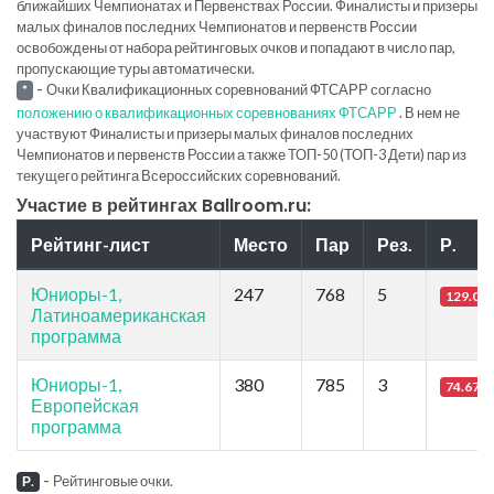
ближайших Чемпионатах и Первенствах России. Финалисты и призеры
малых финалов последних Чемпионатов и первенств России
освобождены от набора рейтинговых очков и попадают в число пар,
пропускающие туры автоматически.
-
Очки Квалификационных соревнований ФТСАРР согласно
*
положению о квалификационных соревнованиях ФТСАРР
. В нем не
участвуют Финалисты и призеры малых финалов последних
Чемпионатов и первенств России а также ТОП-50 (ТОП-3 Дети) пар из
текущего рейтинга Всероссийских соревнований.
Участие в рейтингах Ballroom.ru:
Рейтинг-лист
Место
Пар
Рез.
Р.
Юниоры-1,
247
768
5
129.03
Латиноамериканская
программа
Юниоры-1,
380
785
3
74.67
Европейская
программа
-
Рейтинговые очки.
Р.