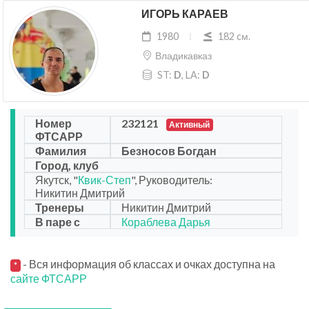
ИГОРЬ КАРАЕВ
1980
182 cм.
Владикавказ
ST:
D
, LA:
D
Номер
232121
Активный
ФТСАРР
Фамилия
Безносов Богдан
Город, клуб
Якутск, "
Квик-Степ
", Руководитель:
Никитин Дмитрий
Тренеры
Никитин Дмитрий
В паре с
Кораблева Дарья
- Вся информация об классах и очках доступна на
*
сайте ФТСАРР