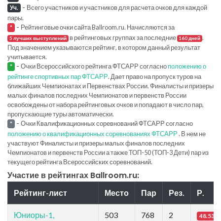
-
Всего участников и участников для расчета очков для каждой
Уч.
пары.
-
Рейтинговые очки сайта Ballroom.ru. Начисляются за
*
в рейтинговых группах за последние
.
5 лучших выступлений
160 дней
Под значением указываются рейтинг, в котором данный результат
учитывается.
-
Очки Всероссийского рейтинга ФТСАРР согласно
положению о
*
рейтинге спортивных пар ФТСАРР
. Дает право на пропуск туров на
ближайших Чемпионатах и Первенствах России. Финалисты и призеры
малых финалов последних Чемпионатов и первенств России
освобождены от набора рейтинговых очков и попадают в число пар,
пропускающие туры автоматически.
-
Очки Квалификационных соревнований ФТСАРР согласно
*
положению о квалификационных соревнованиях ФТСАРР
. В нем не
участвуют Финалисты и призеры малых финалов последних
Чемпионатов и первенств России а также ТОП-50 (ТОП-3 Дети) пар из
текущего рейтинга Всероссийских соревнований.
Участие в рейтингах Ballroom.ru:
Рейтинг-лист
Место
Пар
Рез.
Р.
Юниоры-1,
503
768
2
48.53