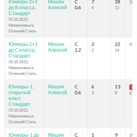
Юниоры 2+1
Мишин
C
7
18
20.8
до B класса,
Алексей
0.6
4
13
Стандарт
05.10.2025,
Невинномыск,
Осенний Стиль
Юниоры 2+1
Мишин
C
2
22
43.1
до C класса,
Алексей
1.2
2
14
Стандарт
05.10.2025,
Невинномыск,
Осенний Стиль
Юниоры-1,
Мишин
C
6
13
30.
открытый
Алексей
0.6
3
8
Ю1
класс
Стандарт
05.10.2025,
Невинномыск,
Осенний Стиль
Юниоры-1 до
Мишин
C
1
9
39.0