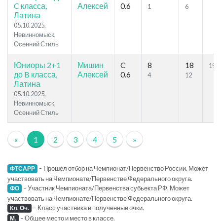
C класса,
Алексей
0.6
1
6
Латина
05.10.2025,
Невинномыск,
Осенний Стиль
Юниоры 2+1
Мишин
C
8
18
19.5
до B класса,
Алексей
0.6
4
12
Латина
05.10.2025,
Невинномыск,
Осенний Стиль
«
1
2
3
4
5
»
-
Прошел отбор на Чемпионат/Первенство России. Может
ФТСАРР
участвовать на Чемпионате/Первенстве Федерального округа.
-
Участник Чемпионата/Первенства субьекта РФ. Может
ФО
участвовать на Чемпионате/Первенстве Федерального округа.
-
Класс участника и полученные очки.
Кл. Оч.
-
Общее место и место в классе.
М.