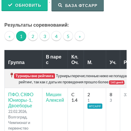
.
ОБНОВИТЬ
БАЗА ФТСАРР
Результаты соревнований:
«
1
2
3
4
5
»
В паре
Кл.
Группа
с
Оч.
М.
Уч.
Р.
Турниры перечисленные ниже не попадают
Турниры вне рейтинга
рейтинг, так как с даты их проведения прошло более
.
160 дней
ПФО. СКФО
Мишин
C
2
8
33.6
Юниоры-1,
Алексей
1.4
1
3
Двоеборье
ФТСАРР
22.02.2026,
Волгоград,
Чемпионат и
первенство