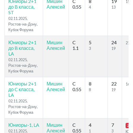
Юниоры 2+1
Мишин
C
8
19
15.4
до B класса,
Алексей
0.55
4
13
ST
02.11.2025,
Ростов-на-Дону,
Кубок Форума
Юниоры 2+1
Мишин
C
5
24
21.9
до B класса,
Алексей
1.1
3
19
LA
02.11.2025,
Ростов-на-Дону,
Кубок Форума
Юниоры 2+1
Мишин
C
8
22
16.5
до C класса,
Алексей
0.55
8
19
LA
02.11.2025,
Ростов-на-Дону,
Кубок Форума
Юниоры-1, LA
Мишин
C
4
7
22.
Алексей
0.55
02.11.2025,
1
3
Ю1