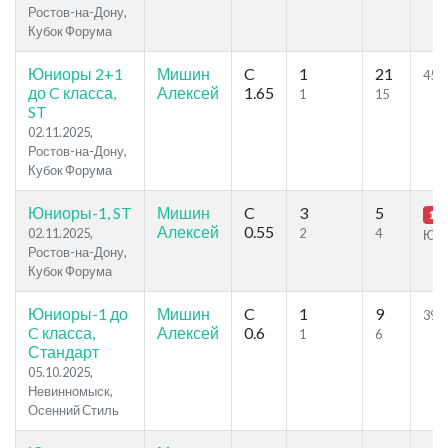
Ростов-на-Дону,
Кубок Форума
Юниоры 2+1
Мишин
C
1
21
45.8
до C класса,
Алексей
1.65
1
15
ST
02.11.2025,
Ростов-на-Дону,
Кубок Форума
Юниоры-1, ST
Мишин
C
3
5
19.
Алексей
0.55
02.11.2025,
2
4
Ю1
Ростов-на-Дону,
Кубок Форума
Юниоры-1 до
Мишин
C
1
9
39.0
C класса,
Алексей
0.6
1
6
Стандарт
05.10.2025,
Невинномыск,
Осенний Стиль