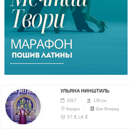
УЛЬЯНА НИНШТИЛЬ
2017
130 cм.
Бердск
Шаг Вперед
ST:
E
, LA:
E