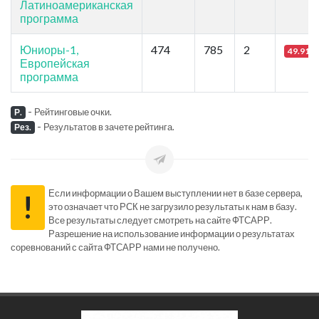
Латиноамериканская
программа
Юниоры-1,
474
785
2
49.91
Европейская
программа
-
Рейтинговые очки.
Р.
-
Результатов в зачете рейтинга.
Рез.
Если информации о Вашем выступлении нет в базе сервера,
!
это означает что РСК не загрузило результаты к нам в базу.
Все результаты следует смотреть на сайте ФТСАРР.
Разрешение на использование информации о результатах
соревнований с сайта ФТСАРР нами не получено.