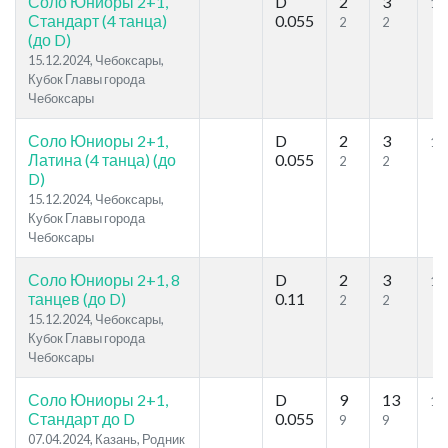
Соло Юниоры 2+1,
D
2
3
12
Стандарт (4 танца)
0.055
2
2
(до D)
15.12.2024, Чебоксары,
Кубок Главы города
Чебоксары
Соло Юниоры 2+1,
D
2
3
12
Латина (4 танца) (до
0.055
2
2
D)
15.12.2024, Чебоксары,
Кубок Главы города
Чебоксары
Соло Юниоры 2+1, 8
D
2
3
12
танцев (до D)
0.11
2
2
15.12.2024, Чебоксары,
Кубок Главы города
Чебоксары
Соло Юниоры 2+1,
D
9
13
12
Стандарт до D
0.055
9
9
07.04.2024, Казань, Родник