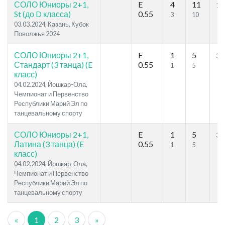
СОЛО Юниоры 2+1,
E
4
11
16
St (до D класса)
0.55
3
10
03.03.2024, Казань, Кубок
Поволжья 2024
СОЛО Юниоры 2+1,
E
1
5
37
Стандарт (3 танца) (E
0.55
1
5
класс)
04.02.2024, Йошкар-Ола,
Чемпионат и Первенство
Республики Марий Эл по
танцевальному спорту
СОЛО Юниоры 2+1,
E
1
5
37
Латина (3 танца) (E
0.55
1
5
класс)
04.02.2024, Йошкар-Ола,
Чемпионат и Первенство
Республики Марий Эл по
танцевальному спорту
«
1
2
3
»