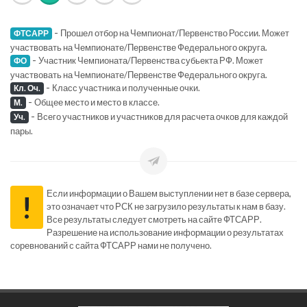
-
Прошел отбор на Чемпионат/Первенство России. Может
ФТСАРР
участвовать на Чемпионате/Первенстве Федерального округа.
-
Участник Чемпионата/Первенства субьекта РФ. Может
ФО
участвовать на Чемпионате/Первенстве Федерального округа.
-
Класс участника и полученные очки.
Кл. Оч.
-
Общее место и место в классе.
М.
-
Всего участников и участников для расчета очков для каждой
Уч.
пары.
Если информации о Вашем выступлении нет в базе сервера,
!
это означает что РСК не загрузило результаты к нам в базу.
Все результаты следует смотреть на сайте ФТСАРР.
Разрешение на использование информации о результатах
соревнований с сайта ФТСАРР нами не получено.