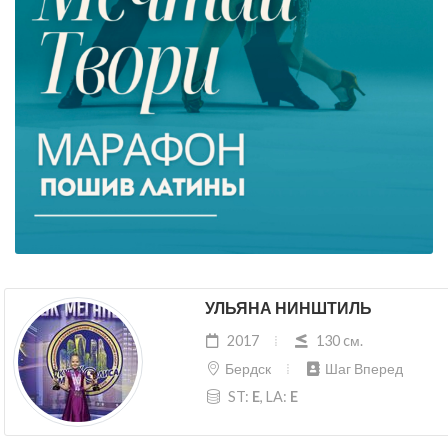
УЛЬЯНА НИНШТИЛЬ
2017
130 cм.
Бердск
Шаг Вперед
ST:
E
, LA:
E