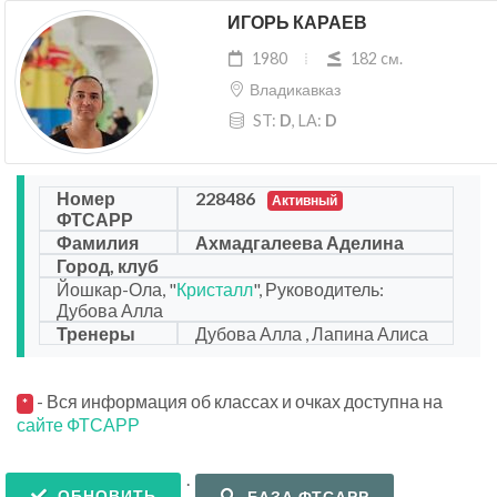
ИГОРЬ КАРАЕВ
1980
182 cм.
Владикавказ
ST:
D
, LA:
D
Номер
228486
Активный
ФТСАРР
Фамилия
Ахмадгалеева Аделина
Город, клуб
Йошкар-Ола, "
Кристалл
", Руководитель:
Дубова Алла
Тренеры
Дубова Алла , Лапина Алиса
- Вся информация об классах и очках доступна на
*
сайте ФТСАРР
.
ОБНОВИТЬ
БАЗА ФТСАРР