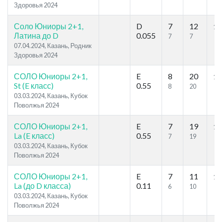
Здоровья 2024
Соло Юниоры 2+1,
D
7
12
13
Латина до D
0.055
7
7
07.04.2024, Казань, Родник
Здоровья 2024
СОЛО Юниоры 2+1,
E
8
20
15
St (E класс)
0.55
8
20
03.03.2024, Казань, Кубок
Поволжья 2024
СОЛО Юниоры 2+1,
E
7
19
16
La (E класс)
0.55
7
19
03.03.2024, Казань, Кубок
Поволжья 2024
СОЛО Юниоры 2+1,
E
7
11
12
La (до D класса)
0.11
6
10
03.03.2024, Казань, Кубок
Поволжья 2024