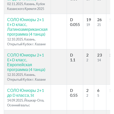
02.11.2025, Казань, Кубок
Казанского Кремля 2025
СОЛО Юниоры 2+1
D
19
26
11.
E+D класс,
0.055
19
21
Латиноамериканская
программа (4 танца)
12.10.2025, Казань,
Открытый Кубок г. Казани
СОЛО Юниоры 2+1
D
2
23
33
E+D класс,
1.1
2
14
Европейская
программа (4 танца)
12.10.2025, Казань,
Открытый Кубок г. Казани
СОЛО Юниоры 2+1
D
2
6
17
до D класса, St
0.55
2
5
14.09.2025, Йошкар-Ола,
Осенний вальс