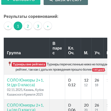
Результаты соревнований:
«
1
2
3
»
В
паре
Кл.
Группа
с
Оч.
М.
Уч.
Р.
Турниры перечисленные ниже не попадают 
Турниры вне рейтинга
рейтинг, так как с даты их проведения прошло более
.
160 дней
СОЛО Юниоры 2+1,
D
12
26
19
St (до D класса)
0.12
12
18
02.11.2025, Казань, Кубок
Казанского Кремля 2025
СОЛО Юниоры 2+1,
D
20
26
14
La (до D класса)
0.06
20
21