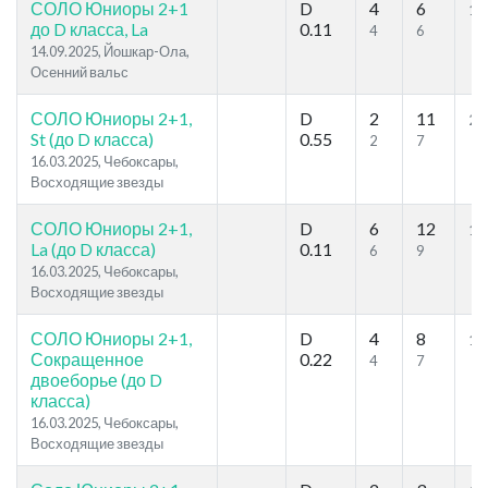
СОЛО Юниоры 2+1
D
4
6
12
до D класса, La
0.11
4
6
14.09.2025, Йошкар-Ола,
Осенний вальс
СОЛО Юниоры 2+1,
D
2
11
23
St (до D класса)
0.55
2
7
16.03.2025, Чебоксары,
Восходящие звезды
СОЛО Юниоры 2+1,
D
6
12
14
La (до D класса)
0.11
6
9
16.03.2025, Чебоксары,
Восходящие звезды
СОЛО Юниоры 2+1,
D
4
8
14
Сокращенное
0.22
4
7
двоеборье (до D
класса)
16.03.2025, Чебоксары,
Восходящие звезды