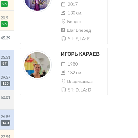
26
2017
130 cм.
20.9
Бердск
26
Шаг Вперед
45.39
ST:
E
, LA:
E
ИГОРЬ КАРАЕВ
25.51
87
1980
182 cм.
29.57
Владикавказ
125
ST:
D
, LA:
D
60.01
26.85
140
22.54