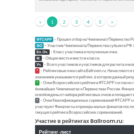
«
1
2
3
4
5
»
-
Прошел отбор на Чемпионат/Первенство Ро
ФТСАРР
-
Участник Чемпионата/Первенства субьекта РФ. 
ФО
-
Класс участника и полученные очки.
Кл. Оч.
-
Общее место и место в классе.
М.
-
Всего участников и участников для расчета очко
Уч.
-
Рейтинговые очки сайта Ballroom.ru. Начисляются 
*
значением указываются рейтинг, в котором данный рез
-
Очки Всероссийского рейтинга ФТСАРР согласно
*
ближайших Чемпионатах и Первенствах России. Финал
освобождены от набора рейтинговых очков и попадают 
-
Очки Квалификационных соревнований ФТСАРР с
*
участвуют Финалисты и призеры малых финалов последн
текущего рейтинга Всероссийских соревнований.
Участие в рейтингах Ballroom.ru:
Рейтинг-лист