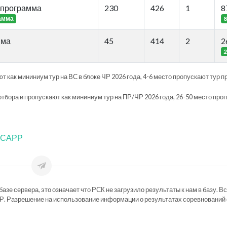
 программа
230
426
1
8
амма
8
мма
45
414
2
2
2
т как мининиум тур на ВС в блоке ЧР 2026 года, 4-6 место пропускают тур п
отбора и пропускают как мининиум тур на ПР/ЧР 2026 года, 26-50 место про
ФТСАРР
зе сервера, это означает что РСК не загрузило результаты к нам в базу. В
Р. Разрешение на использование информации о результатах соревнований 