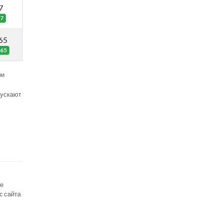
7
7
65
65
ри
пускают
се
с сайта