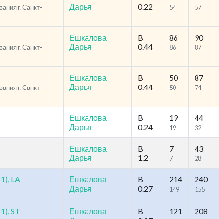
Дарья
0.22
ания г. Санкт-
54
57
Ешкалова
B
86
90
Дарья
0.44
ания г. Санкт-
86
87
Ешкалова
B
50
87
Дарья
0.44
ания г. Санкт-
50
74
Ешкалова
B
19
44
Дарья
0.24
19
32
Ешкалова
B
7
43
Дарья
1.2
7
28
1), LA
Ешкалова
B
214
240
Дарья
0.27
149
155
1), ST
Ешкалова
B
121
208