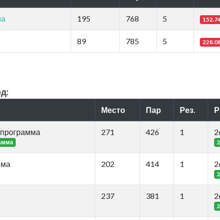
ма
195
768
5
152.7
89
785
5
228.0
д:
Место
Пар
Рез.
Р
 программа
271
426
1
2
амма
2
мма
202
414
1
2
2
237
381
1
2
2