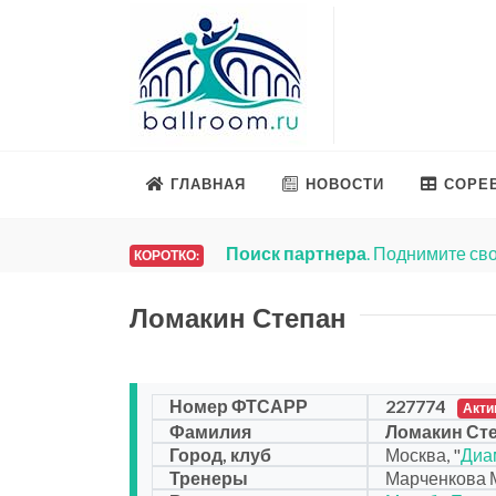
ГЛАВНАЯ
НОВОСТИ
СОРЕ
Поиск партнера
. Поднимите сво
КОРОТКО:
Ломакин Степан
Номер ФТСАРР
227774
Акти
Фамилия
Ломакин Ст
Город, клуб
Москва, "
Диа
Тренеры
Марченкова 