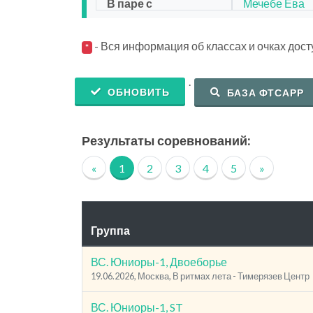
В паре с
Мечебе Ева
- Вся информация об классах и очках дос
*
.
ОБНОВИТЬ
БАЗА ФТСАРР
Результаты соревнований:
«
1
2
3
4
5
»
Группа
ВС. Юниоры-1, Двоеборье
19.06.2026, Москва, В ритмах лета - Тимерязев Центр
ВС. Юниоры-1, ST