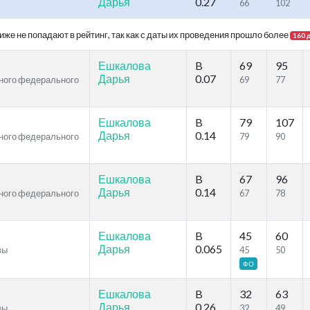
Дарья
0.27
66
102
же не попадают в рейтинг, так как с даты их проведения прошло более
160 
Ешкалова
B
69
95
Дарья
0.07
ьного федерального
69
77
Ешкалова
B
79
107
Дарья
0.14
ьного федерального
79
90
Ешкалова
B
67
96
Дарья
0.14
ьного федерального
67
78
Ешкалова
B
45
60
Дарья
0.065
вы
45
50
ФО
Ешкалова
B
32
63
Дарья
0.26
вы
32
49