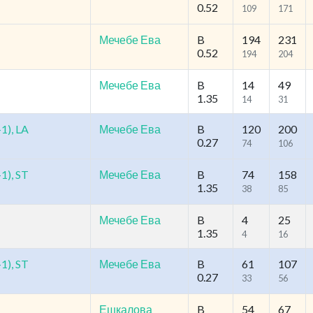
0.52
109
171
Мечебе Ева
B
194
231
0.52
194
204
Мечебе Ева
B
14
49
1.35
14
31
1), LA
Мечебе Ева
B
120
200
0.27
74
106
1), ST
Мечебе Ева
B
74
158
1.35
38
85
Мечебе Ева
B
4
25
1.35
4
16
1), ST
Мечебе Ева
B
61
107
0.27
33
56
Ешкалова
B
54
67