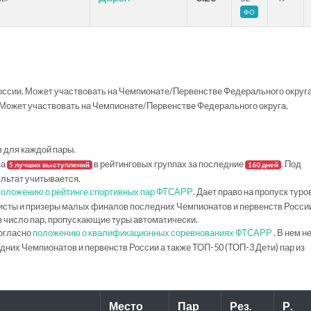
ФО
ссии. Может участвовать на Чемпионате/Первенстве Федерального округа
Может участвовать на Чемпионате/Первенстве Федерального округа.
в для каждой пары.
за
в рейтинговых группах за последние
. Под
5 лучших выступлений
160 дней
ультат учитывается.
положению о рейтинге спортивных пар ФТСАРР
. Дает право на пропуск туро
исты и призеры малых финалов последних Чемпионатов и первенств Росси
в число пар, пропускающие туры автоматически.
огласно
положению о квалификационных соревнованиях ФТСАРР
. В нем н
их Чемпионатов и первенств России а также ТОП-50 (ТОП-3 Дети) пар из
Место
Пар
Рез.
Р.