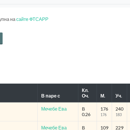
тупна на
сайте ФТСАРР
Кл.
В паре с
Оч.
М.
Уч.
Мечебе Ева
B
176
240
0.26
176
183
Мечебе Ева
B
109
229