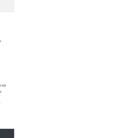
.
в на
и
е