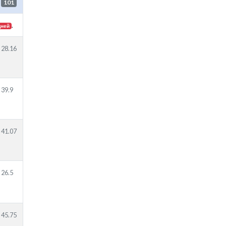
101
.
дней
28.16
39.9
41.07
26.5
45.75