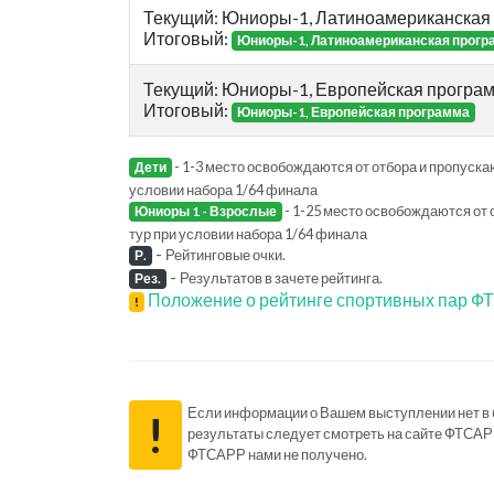
Текущий: Юниоры-1, Латиноамериканская
Итоговый:
Юниоры-1, Латиноамериканская прогр
Текущий: Юниоры-1, Европейская програ
Итоговый:
Юниоры-1, Европейская программа
- 1-3 место освобождаются от отбора и пропускаю
Дети
условии набора 1/64 финала
- 1-25 место освобождаются от 
Юниоры 1 - Взрослые
тур при условии набора 1/64 финала
-
Рейтинговые очки.
Р.
-
Результатов в зачете рейтинга.
Рез.
Положение о рейтинге спортивных пар 
!
Если информации о Вашем выступлении нет в ба
!
результаты следует смотреть на сайте ФТСАР
ФТСАРР нами не получено.