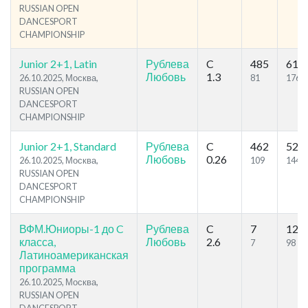
RUSSIAN OPEN
DANCESPORT
CHAMPIONSHIP
Junior 2+1, Latin
Рублева
C
485
619
Любовь
1.3
26.10.2025, Москва,
81
176
RUSSIAN OPEN
DANCESPORT
CHAMPIONSHIP
Junior 2+1, Standard
Рублева
C
462
526
Любовь
0.26
26.10.2025, Москва,
109
144
RUSSIAN OPEN
DANCESPORT
CHAMPIONSHIP
ВФМ.Юниоры-1 до C
Рублева
C
7
129
класса,
Любовь
2.6
7
98
Латиноамериканская
программа
26.10.2025, Москва,
RUSSIAN OPEN