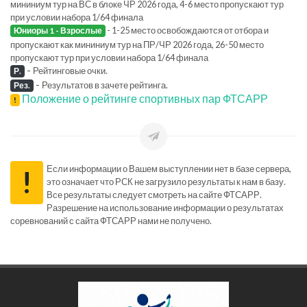
мининиум тур на ВС в блоке ЧР 2026 года, 4-6 место пропускают тур
при условии набора 1/64 финала
- 1-25 место освобождаются от отбора и
Юниоры 1 - Взрослые
пропускают как мининиум тур на ПР/ЧР 2026 года, 26-50 место
пропускают тур при условии набора 1/64 финала
-
Рейтинговые очки.
Р.
-
Результатов в зачете рейтинга.
Рез.
Положение о рейтинге спортивных пар ФТСАРР
!
Если информации о Вашем выступлении нет в базе сервера,
!
это означает что РСК не загрузило результаты к нам в базу.
Все результаты следует смотреть на сайте ФТСАРР.
Разрешение на использование информации о результатах
соревнований с сайта ФТСАРР нами не получено.