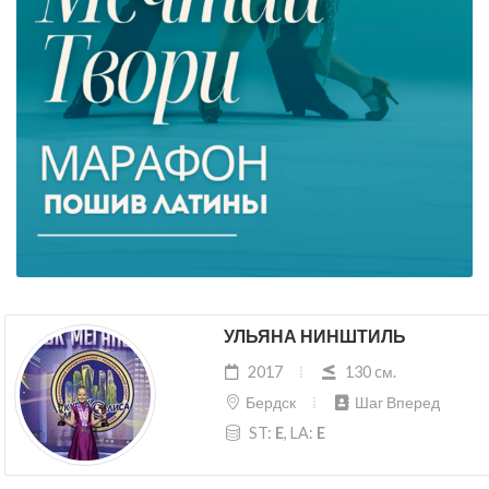
УЛЬЯНА НИНШТИЛЬ
2017
130 cм.
Бердск
Шаг Вперед
ST:
E
, LA:
E