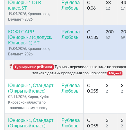
Юниоры-1 C+B
Рублева
C
38
43
класс, ST
Любовь
0.06
12
17
19.04.2026, Красногорск,
Вельвет-2026
КС ФТСАРР.
Рублева
C
200
208
Юниоры-2 (с допуск.
Любовь
0.135
52
59
Юниоры-1), ST
19.04.2026, Красногорск,
Вельвет-2026
Турниры перечисленные ниже не попадают в
Турниры вне рейтинга
так как с даты их проведения прошло более
.
160 дней
Юниоры-1, Стандарт
Рублева
C
3
3
(Открытый класс)
Любовь
0.055
2
2
02.11.2025, Киров, Кубок
Кировской области по
танцевальному спорту
Юниоры-1, Стандарт
Рублева
C
3
3
(Открытый класс)
Любовь
0.055
2
2