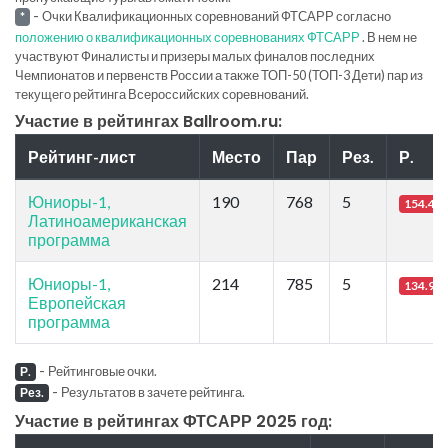
-
Очки Квалификационных соревнований ФТСАРР согласно
*
положению о квалификационных соревнованиях ФТСАРР
. В нем не
участвуют Финалисты и призеры малых финалов последних
Чемпионатов и первенств России а также ТОП-50 (ТОП-3 Дети) пар из
текущего рейтинга Всероссийских соревнований.
Участие в рейтингах Ballroom.ru:
Рейтинг-лист
Место
Пар
Рез.
Р.
Юниоры-1,
190
768
5
154.46
Латиноамериканская
программа
Юниоры-1,
214
785
5
134.94
Европейская
программа
-
Рейтинговые очки.
Р.
-
Результатов в зачете рейтинга.
Рез.
Участие в рейтингах ФТСАРР 2025 год: