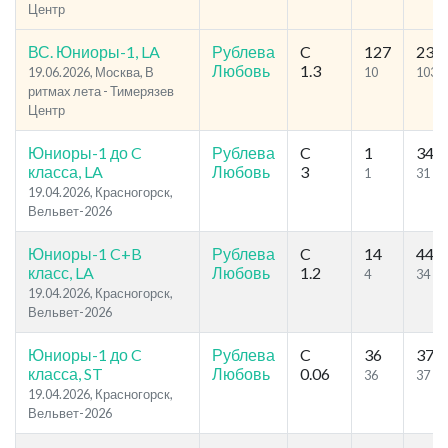
Центр
ВС. Юниоры-1, LA
Рублева
C
127
231
Любовь
1.3
19.06.2026, Москва, В
10
103
ритмах лета - Тимерязев
Центр
Юниоры-1 до C
Рублева
C
1
34
класса, LA
Любовь
3
1
31
19.04.2026, Красногорск,
Вельвет-2026
Юниоры-1 C+B
Рублева
C
14
44
класс, LA
Любовь
1.2
4
34
19.04.2026, Красногорск,
Вельвет-2026
Юниоры-1 до C
Рублева
C
36
37
класса, ST
Любовь
0.06
36
37
19.04.2026, Красногорск,
Вельвет-2026