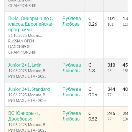
DANCESPORT
CHAMPIONSHIP
ВФМ.Юниоры-1 до C
Рублева
C
101
130
класса, Европейская
Любовь
0.26
101
116
программа
26.10.2025, Москва,
RUSSIAN OPEN
DANCESPORT
CHAMPIONSHIP
Junior 2+1, Latin
Рублева
C
318
455
Любовь
1.3
19.06.2025, Москва, В
45
158
РИТМАХ ЛЕТА - 2025
Junior 2+1, Standard
Рублева
C
344
401
Любовь
0.26
19.06.2025, Москва, В
77
112
РИТМАХ ЛЕТА - 2025
ВС Юниоры-1,
Рублева
C
246
284
Двоеборье
Любовь
0.52
77
104
19.06.2025, Москва, В
РИТМАХ ЛЕТА - 2025