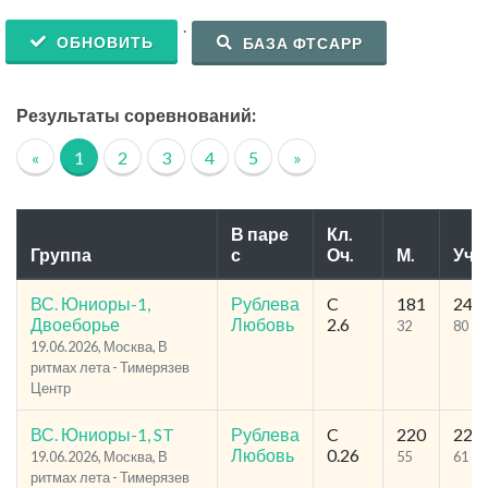
.
ОБНОВИТЬ
БАЗА ФТСАРР
Результаты соревнований:
«
1
2
3
4
5
»
В паре
Кл.
Группа
с
Оч.
М.
Уч.
ВС. Юниоры-1,
Рублева
C
181
240
Двоеборье
Любовь
2.6
32
80
19.06.2026, Москва, В
ритмах лета - Тимерязев
Центр
ВС. Юниоры-1, ST
Рублева
C
220
229
Любовь
0.26
19.06.2026, Москва, В
55
61
ритмах лета - Тимерязев