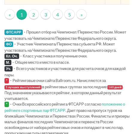
«
1
2
3
4
5
»
-
Прошел отбор на Чемпионат/Первенство России. Может
ФТСАРР
участвовать на Чемпионате/Первенстве Федерального округа.
-
Участник Чемпионата/Первенства субьекта РФ. Может
ФО
участвовать на Чемпионате/Первенстве Федерального округа.
-
Класс участника и полученные очки.
Кл. Оч.
-
Общее место и место в классе.
М.
-
Всего участников и участников для расчета очков для каждой
Уч.
пары.
-
Рейтинговые очки сайта Ballroom.ru. Начисляются за
*
в рейтинговых группах за последние
.
5 лучших выступлений
160 дней
Под значением указываются рейтинг, в котором данный результат
учитывается.
-
Очки Всероссийского рейтинга ФТСАРР согласно
положению о
*
рейтинге спортивных пар ФТСАРР
. Дает право на пропуск туров на
ближайших Чемпионатах и Первенствах России. Финалисты и призеры
малых финалов последних Чемпионатов и первенств России
освобождены от набора рейтинговых очков и попадают в число пар,
пропускающие туры автоматически.