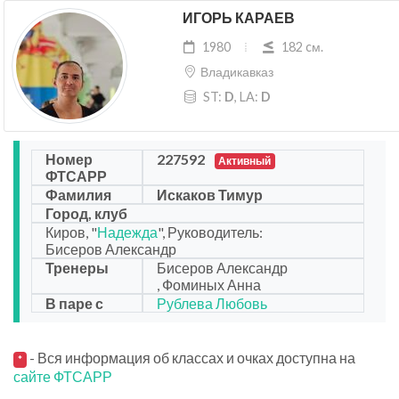
ИГОРЬ КАРАЕВ
1980
182 cм.
Владикавказ
ST:
D
, LA:
D
Номер
227592
Активный
ФТСАРР
Фамилия
Искаков Тимур
Город, клуб
Киров, "
Надежда
", Руководитель:
Бисеров Александр
Тренеры
Бисеров Александр
, Фоминых Анна
В паре с
Рублева Любовь
- Вся информация об классах и очках доступна на
*
сайте ФТСАРР