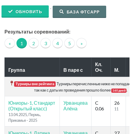
.
ОБНОВИТЬ
БАЗА ФТСАРР
Результаты соревнований:
«
1
2
3
4
5
»
Кл.
Группа
В паре с
Оч.
М.
У
Турниры перечисленные ниже не попадают в
Турниры вне рейтинга
так как с даты их проведения прошло более
.
160 дней
Юниоры-1, Стандарт
Урванцева
C
26
2
(Открытый класс)
Алёна
0.06
11
11
13.04.2025, Пермь,
Прикамье - 2025
Юниоры-1, Латина
Урванцева
C
27
2