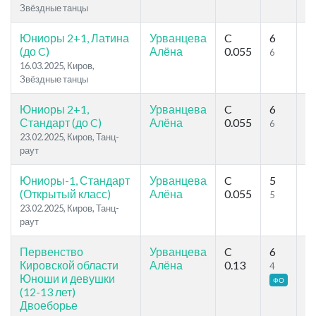
Звёздные танцы
Юниоры 2+1, Латина
Урванцева
C
6
9
(до C)
Алёна
0.055
6
8
16.03.2025, Киров,
Звёздные танцы
Юниоры 2+1,
Урванцева
C
6
1
Стандарт (до C)
Алёна
0.055
6
7
23.02.2025, Киров, Танц-
раут
Юниоры-1, Стандарт
Урванцева
C
5
8
(Открытый класс)
Алёна
0.055
5
5
23.02.2025, Киров, Танц-
раут
Первенство
Урванцева
C
6
6
Кировской области
Алёна
0.13
4
4
Юноши и девушки
ФО
(12-13 лет)
Двоеборье