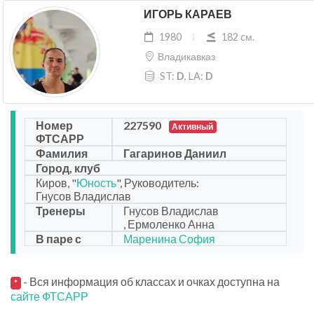
ИГОРЬ КАРАЕВ
1980
182 cм.
Владикавказ
ST:
D
, LA:
D
Номер
227590
Активный
ФТСАРР
Фамилия
Гагаринов Даниил
Город, клуб
Киров, "
Юность
", Руководитель:
Гнусов Владислав
Тренеры
Гнусов Владислав
, Ермоленко Анна
В паре с
Маренина София
- Вся информация об классах и очках доступна на
*
сайте ФТСАРР