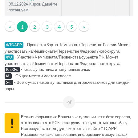
08.12.2024, Киров, Давайте
потанцуем
«
1
2
3
4
5
»
-
Прошел отбор на Чемпионат/Первенство России. Может
ФТСАРР
участвовать на Чемпионате/Первенстве Федерального округа.
-
Участник Чемпионата/Первенства субьекта РФ. Может
ФО
участвовать на Чемпионате/Первенстве Федерального округа.
-
Класс участника и полученные очки.
Кл. Оч.
-
Общее место и место в классе.
М.
-
Всего участников и участников для расчета очков для каждой
Уч.
пары.
Если информации о Вашем выступлении нет в базе сервера,
!
это означает что РСК не загрузило результаты к нам в базу.
Все результаты следует смотреть на сайте ФТСАРР.
Разрешение на использование информации о результатах