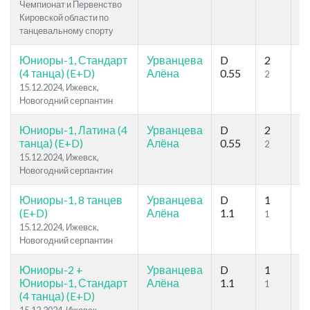
Чемпионат и Первенство
Кировской области по
танцевальному спорту
Юниоры-1, Стандарт
Урванцева
D
2
1
(4 танца) (E+D)
Алёна
0.55
2
5
15.12.2024, Ижевск,
Новогодний серпантин
Юниоры-1, Латина (4
Урванцева
D
2
9
танца) (E+D)
Алёна
0.55
2
5
15.12.2024, Ижевск,
Новогодний серпантин
Юниоры-1, 8 танцев
Урванцева
D
1
7
(E+D)
Алёна
1.1
1
5
15.12.2024, Ижевск,
Новогодний серпантин
Юниоры-2 +
Урванцева
D
1
1
Юниоры-1, Стандарт
Алёна
1.1
1
10
(4 танца) (E+D)