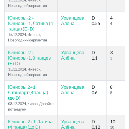
15.12.2024, Ижевск,
Новогодний серпантин
Юниоры-2 +
Урванцева
D
4
1
Юниоры-1, Латина (4
Алёна
0.55
4
10
танца) (E+D)
15.12.2024, Ижевск,
Новогодний серпантин
Юниоры-2 +
Урванцева
D
3
8
Юниоры-1, 8 танцев
Алёна
1.1
3
7
(E+D)
15.12.2024, Ижевск,
Новогодний серпантин
Юниоры 2+1,
Урванцева
D
8
2
Стандарт (4 танца)
Алёна
0.6
8
18
(до D)
08.12.2024, Киров, Давайте
потанцуем
Юниоры 2+1, Латина
Урванцева
D
10
2
(4 танца) (до D)
Алёна
0.12
10
17