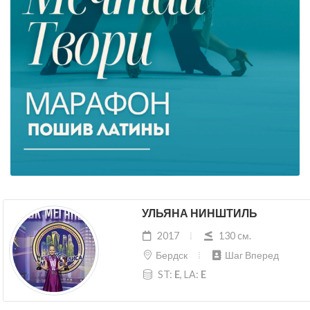
УЛЬЯНА НИНШТИЛЬ
2017
130 cм.
Бердск
Шаг Вперед
ST:
E
, LA:
E