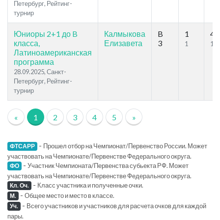
Петербург, Рейтинг-
турнир
Юниоры 2+1 до B
Калмыкова
B
1
40
класса,
Елизавета
3
1
14
Латиноамериканская
программа
28.09.2025, Санкт-
Петербург, Рейтинг-
турнир
«
1
2
3
4
5
»
-
Прошел отбор на Чемпионат/Первенство России. Может
ФТСАРР
участвовать на Чемпионате/Первенстве Федерального округа.
-
Участник Чемпионата/Первенства субьекта РФ. Может
ФО
участвовать на Чемпионате/Первенстве Федерального округа.
-
Класс участника и полученные очки.
Кл. Оч.
-
Общее место и место в классе.
М.
-
Всего участников и участников для расчета очков для каждой
Уч.
пары.