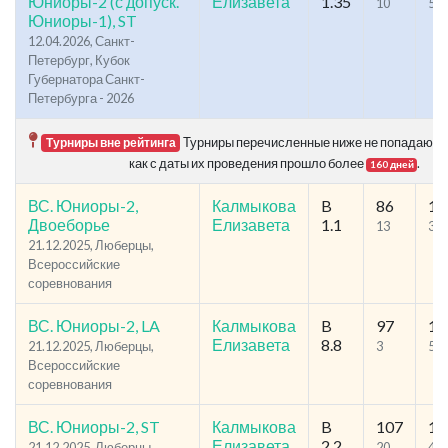
Юниоры-2 (с допуск.
Елизавета
1.35
10
50
Юниоры-1), ST
12.04.2026, Санкт-
Петербург, Кубок
Губернатора Санкт-
Петербурга - 2026
Турниры перечисленные ниже не попадают в 
Турниры вне рейтинга
как с даты их проведения прошло более
.
160 дней
ВС. Юниоры-2,
Калмыкова
B
86
11
Двоеборье
Елизавета
1.1
13
33
21.12.2025, Люберцы,
Всероссийские
соревнования
ВС. Юниоры-2, LA
Калмыкова
B
97
15
Елизавета
8.8
21.12.2025, Люберцы,
3
54
Всероссийские
соревнования
ВС. Юниоры-2, ST
Калмыкова
B
107
13
Елизавета
2.2
21.12.2025, Люберцы,
20
41