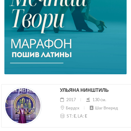
УЛЬЯНА НИНШТИЛЬ
2017
130 cм.
Бердск
Шаг Вперед
ST:
E
, LA:
E