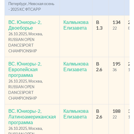
Петербург, Невская осень
- 2025 КС ФТСАРР
ВС. Юниоры-2,
Калмыкова
B
134
21
Двоеборье
Елизавета
1.3
22
82
26.10.2025, Москва,
RUSSIAN OPEN
DANCESPORT
CHAMPIONSHIP
ВС. Юниоры-2,
Калмыкова
B
195
29
Европейская
Елизавета
2.6
36
10
программа
26.10.2025, Москва,
RUSSIAN OPEN
DANCESPORT
CHAMPIONSHIP
ВС. Юниоры-2,
Калмыкова
B
188
33
Латиноамериканская
Елизавета
2.6
22
14
программа
26.10.2025, Москва,