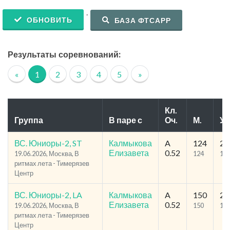
.
ОБНОВИТЬ
БАЗА ФТСАРР
Результаты соревнований:
«
1
2
3
4
5
»
Кл.
Группа
В паре с
Оч.
М.
Уч
ВС. Юниоры-2, ST
Калмыкова
A
124
21
Елизавета
0.52
19.06.2026, Москва, В
124
14
ритмах лета - Тимерязев
Центр
ВС. Юниоры-2, LA
Калмыкова
A
150
23
Елизавета
0.52
19.06.2026, Москва, В
150
17
ритмах лета - Тимерязев
Центр