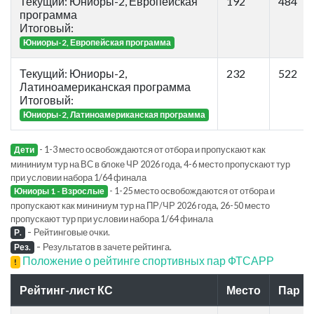
Текущий: Юниоры-2, Европейская
192
484
программа
Итоговый:
Юниоры-2, Европейская программа
Текущий: Юниоры-2,
232
522
Латиноамериканская программа
Итоговый:
Юниоры-2, Латиноамериканская программа
- 1-3 место освобождаются от отбора и пропускают как
Дети
мининиум тур на ВС в блоке ЧР 2026 года, 4-6 место пропускают тур
при условии набора 1/64 финала
- 1-25 место освобождаются от отбора и
Юниоры 1 - Взрослые
пропускают как мининиум тур на ПР/ЧР 2026 года, 26-50 место
пропускают тур при условии набора 1/64 финала
-
Рейтинговые очки.
Р.
-
Результатов в зачете рейтинга.
Рез.
Положение о рейтинге спортивных пар ФТСАРР
!
Рейтинг-лист КС
Место
Пар