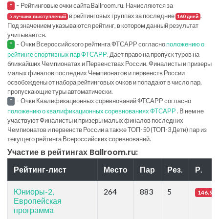
-
Рейтинговые очки сайта Ballroom.ru. Начисляются за
*
в рейтинговых группах за последние
.
5 лучших выступлений
160 дней
Под значением указываются рейтинг, в котором данный результат
учитывается.
-
Очки Всероссийского рейтинга ФТСАРР согласно
положению о
*
рейтинге спортивных пар ФТСАРР
. Дает право на пропуск туров на
ближайших Чемпионатах и Первенствах России. Финалисты и призеры
малых финалов последних Чемпионатов и первенств России
освобождены от набора рейтинговых очков и попадают в число пар,
пропускающие туры автоматически.
-
Очки Квалификационных соревнований ФТСАРР согласно
*
положению о квалификационных соревнованиях ФТСАРР
. В нем не
участвуют Финалисты и призеры малых финалов последних
Чемпионатов и первенств России а также ТОП-50 (ТОП-3 Дети) пар из
текущего рейтинга Всероссийских соревнований.
Участие в рейтингах Ballroom.ru:
Рейтинг-лист
Место
Пар
Рез.
Р.
Юниоры-2,
264
883
5
146.97
Европейская
программа