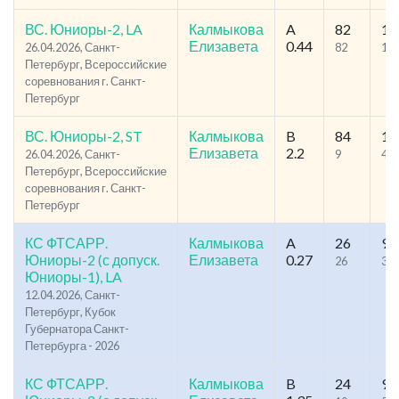
ВС. Юниоры-2, LA
Калмыкова
A
82
14
Елизавета
0.44
26.04.2026, Санкт-
82
10
Петербург, Всероссийские
соревнования г. Санкт-
Петербург
ВС. Юниоры-2, ST
Калмыкова
B
84
12
Елизавета
2.2
26.04.2026, Санкт-
9
42
Петербург, Всероссийские
соревнования г. Санкт-
Петербург
КС ФТСАРР.
Калмыкова
A
26
97
Юниоры-2 (с допуск.
Елизавета
0.27
26
31
Юниоры-1), LA
12.04.2026, Санкт-
Петербург, Кубок
Губернатора Санкт-
Петербурга - 2026
КС ФТСАРР.
Калмыкова
B
24
90