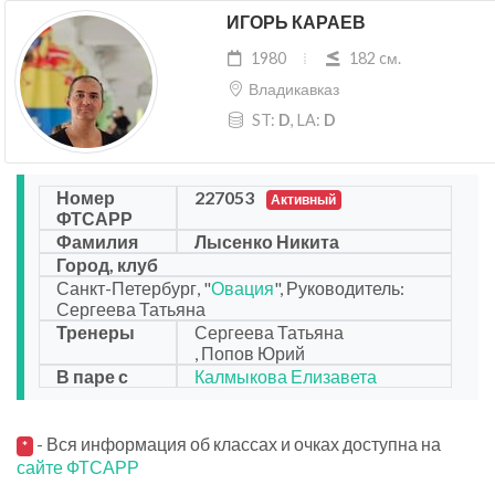
ИГОРЬ КАРАЕВ
1980
182 cм.
Владикавказ
ST:
D
, LA:
D
Номер
227053
Активный
ФТСАРР
Фамилия
Лысенко Никита
Город, клуб
Санкт-Петербург, "
Овация
", Руководитель:
Сергеева Татьяна
Тренеры
Сергеева Татьяна
, Попов Юрий
В паре с
Калмыкова Елизавета
- Вся информация об классах и очках доступна на
*
сайте ФТСАРР