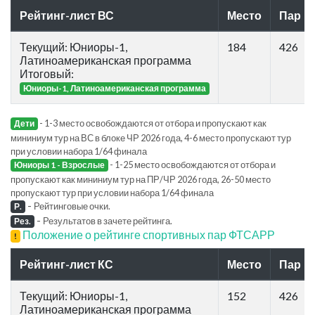
Рейтинг-лист ВС
Место
Пар
Текущий: Юниоры-1,
184
426
Латиноамериканская программа
Итоговый:
Юниоры-1, Латиноамериканская программа
- 1-3 место освобождаются от отбора и пропускают как
Дети
мининиум тур на ВС в блоке ЧР 2026 года, 4-6 место пропускают тур
при условии набора 1/64 финала
- 1-25 место освобождаются от отбора и
Юниоры 1 - Взрослые
пропускают как мининиум тур на ПР/ЧР 2026 года, 26-50 место
пропускают тур при условии набора 1/64 финала
-
Рейтинговые очки.
Р.
-
Результатов в зачете рейтинга.
Рез.
Положение о рейтинге спортивных пар ФТСАРР
!
Рейтинг-лист КС
Место
Пар
Текущий: Юниоры-1,
152
426
Латиноамериканская программа