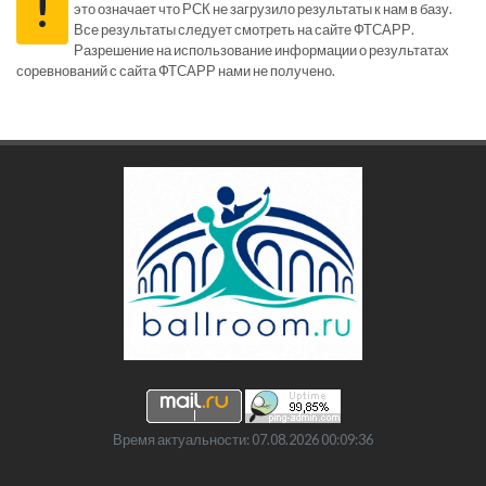
!
это означает что РСК не загрузило результаты к нам в базу.
Все результаты следует смотреть на сайте ФТСАРР.
Разрешение на использование информации о результатах
соревнований с сайта ФТСАРР нами не получено.
Время актуальности: 07.08.2026 00:09:36