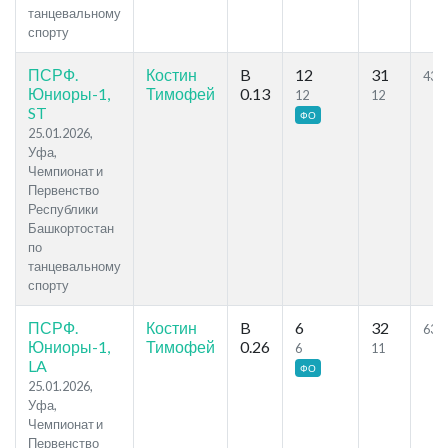
танцевальному
спорту
ПСРФ.
Костин
B
12
31
43.4
Юниоры-1,
Тимофей
0.13
12
12
ST
ФО
25.01.2026,
Уфа,
Чемпионат и
Первенство
Республики
Башкортостан
по
танцевальному
спорту
ПСРФ.
Костин
B
6
32
63.3
Юниоры-1,
Тимофей
0.26
6
11
LA
ФО
25.01.2026,
Уфа,
Чемпионат и
Первенство