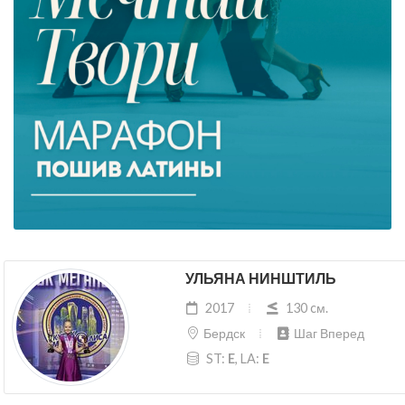
УЛЬЯНА НИНШТИЛЬ
2017
130 cм.
Бердск
Шаг Вперед
ST:
E
, LA:
E