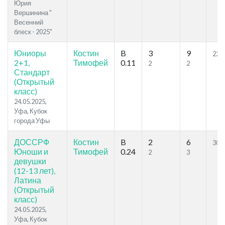
Юрия
Вершинина "
Весенний
блеск - 2025"
Юниоры
Костин
B
3
9
22.9
2+1,
Тимофей
0.11
2
2
Стандарт
(Открытый
класс)
24.05.2025,
Уфа, Кубок
города Уфы
ДОССРФ
Костин
B
2
6
30.8
Юноши и
Тимофей
0.24
2
3
девушки
(12-13 лет),
Латина
(Открытый
класс)
24.05.2025,
Уфа, Кубок