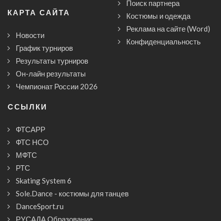
Поиск партнера
КАРТА САЙТА
Костюмы и одежда
Реклама на сайте (Word)
Новости
Конфиденциальность
График турниров
Результаты турниров
Он-лайн результаты
Чемпионат России 2026
CСЫЛКИ
ФТСАРР
ФТС НСО
МФТС
РТС
Skating System 6
Sole.Dance - костюмы для танцев
DanceSport.ru
РУСАДА Образование