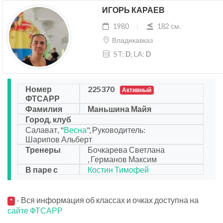
ИГОРЬ КАРАЕВ
1980
182 cм.
Владикавказ
ST:
D
, LA:
D
Номер
225370
Активный
ФТСАРР
Фамилия
Маньшина Майя
Город, клуб
Салават, "
Весна
", Руководитель:
Шарипов Альберт
Тренеры
Бочкарева Светлана
, Германов Максим
В паре с
Костин Тимофей
- Вся информация об классах и очках доступна на
*
сайте ФТСАРР