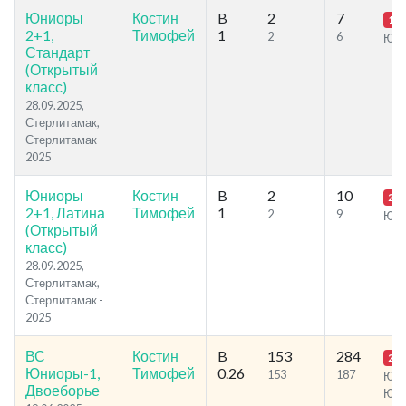
Юниоры
Костин
B
2
7
18.
2+1,
Тимофей
1
2
6
Ю1
Стандарт
(Открытый
класс)
28.09.2025,
Стерлитамак,
Стерлитамак -
2025
Юниоры
Костин
B
2
10
22.
2+1, Латина
Тимофей
1
2
9
Ю1
(Открытый
класс)
28.09.2025,
Стерлитамак,
Стерлитамак -
2025
ВС
Костин
B
153
284
26.
Юниоры-1,
Тимофей
0.26
153
187
Ю1S
Двоеборье
Ю1L