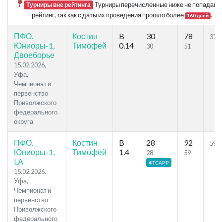
Турниры перечисленные ниже не попадают
Турниры вне рейтинга
рейтинг, так как с даты их проведения прошло более
.
160 дней
ПФО.
Костин
B
30
78
37.5
Юниоры-1,
Тимофей
0.14
30
51
Двоеборье
15.02.2026,
Уфа,
Чемпионат и
первенство
Приволжского
федерального
округа
ПФО.
Костин
B
28
92
59.8
Юниоры-1,
Тимофей
1.4
28
59
LA
ФТСАРР
15.02.2026,
Уфа,
Чемпионат и
первенство
Приволжского
федерального