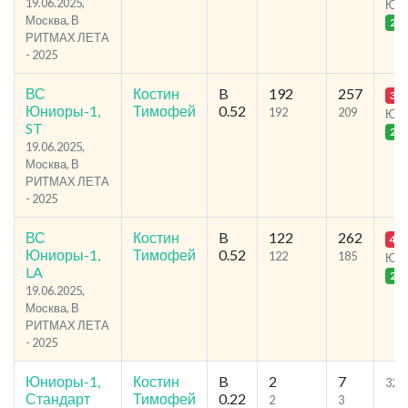
19.06.2025,
Ю1
Москва, В
26
РИТМАХ ЛЕТА
- 2025
ВС
Костин
B
192
257
32.
Юниоры-1,
Тимофей
0.52
192
209
Ю1
ST
26
19.06.2025,
Москва, В
РИТМАХ ЛЕТА
- 2025
ВС
Костин
B
122
262
40.
Юниоры-1,
Тимофей
0.52
122
185
Ю1
LA
26
19.06.2025,
Москва, В
РИТМАХ ЛЕТА
- 2025
Юниоры-1,
Костин
B
2
7
32.2
Стандарт
Тимофей
0.22
2
3