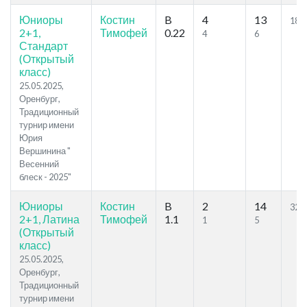
Юниоры
Костин
B
4
13
18.0
2+1,
Тимофей
0.22
4
6
Стандарт
(Открытый
класс)
25.05.2025,
Оренбург,
Традиционный
турнир имени
Юрия
Вершинина "
Весенний
блеск - 2025"
Юниоры
Костин
B
2
14
32.6
2+1, Латина
Тимофей
1.1
1
5
(Открытый
класс)
25.05.2025,
Оренбург,
Традиционный
турнир имени