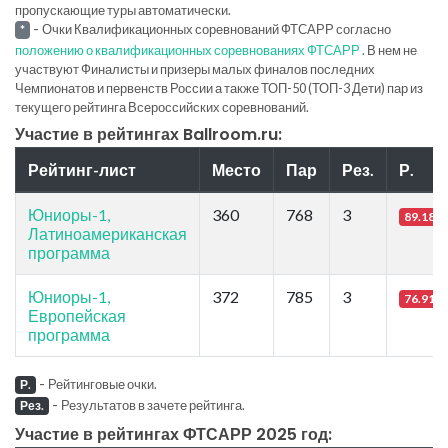
пропускающие туры автоматически.
-
Очки Квалификационных соревнований ФТСАРР согласно
*
положению о квалификационных соревнованиях ФТСАРР
. В нем не
участвуют Финалисты и призеры малых финалов последних
Чемпионатов и первенств России а также ТОП-50 (ТОП-3 Дети) пар из
текущего рейтинга Всероссийских соревнований.
Участие в рейтингах Ballroom.ru:
Рейтинг-лист
Место
Пар
Рез.
Р.
Юниоры-1,
360
768
3
89.18
Латиноамериканская
программа
Юниоры-1,
372
785
3
76.91
Европейская
программа
-
Рейтинговые очки.
Р.
-
Результатов в зачете рейтинга.
Рез.
Участие в рейтингах ФТСАРР 2025 год: