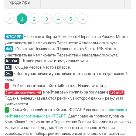
города Уфы
«
1
2
3
4
5
»
-
Прошел отбор на Чемпионат/Первенство России. Может
ФТСАРР
участвовать на Чемпионате/Первенстве Федерального округа.
-
Участник Чемпионата/Первенства субьекта РФ. Может
ФО
участвовать на Чемпионате/Первенстве Федерального округа.
-
Класс участника и полученные очки.
Кл. Оч.
-
Общее место и место в классе.
М.
-
Всего участников и участников для расчета очков для каждой
Уч.
пары.
-
Рейтинговые очки сайта Ballroom.ru. Начисляются за
*
в рейтинговых группах за последние
.
5 лучших выступлений
160 дней
Под значением указываются рейтинг, в котором данный результат
учитывается.
-
Очки Всероссийского рейтинга ФТСАРР согласно
положению о
*
рейтинге спортивных пар ФТСАРР
. Дает право на пропуск туров на
ближайших Чемпионатах и Первенствах России. Финалисты и призеры
малых финалов последних Чемпионатов и первенств России
освобождены от набора рейтинговых очков и попадают в число пар,