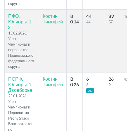
округа
ПФО.
Костин
B
44
89
46.9
Юниоры-1,
Тимофей
0.14
44
57
ST
15.02.2026,
Уфа,
Чемпионат и
первенство
Приволжского
федерального
округа
ПСРФ.
Костин
B
6
26
40.8
Юниоры-1,
Тимофей
0.26
6
9
Двоеборье
ФО
25.01.2026,
Уфа,
Чемпионат и
Первенство
Республики
Башкортостан
по