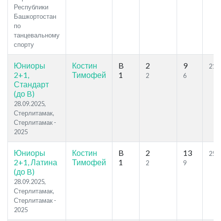
Республики
Башкортостан
по
танцевальному
спорту
Юниоры
Костин
B
2
9
21.2
2+1,
Тимофей
1
2
6
Стандарт
(до B)
28.09.2025,
Стерлитамак,
Стерлитамак -
2025
Юниоры
Костин
B
2
13
25.5
2+1, Латина
Тимофей
1
2
9
(до B)
28.09.2025,
Стерлитамак,
Стерлитамак -
2025