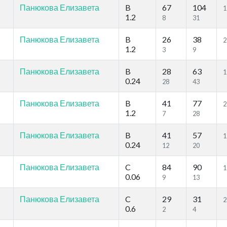
Панюкова Елизавета
B
67
104
1
1.2
8
31
Панюкова Елизавета
B
26
38
2
1.2
3
9
Панюкова Елизавета
B
28
63
1
0.24
28
43
Панюкова Елизавета
B
41
77
2
1.2
7
28
Панюкова Елизавета
B
41
57
1
0.24
12
20
Панюкова Елизавета
C
84
90
1
0.06
9
13
Панюкова Елизавета
C
29
31
2
0.6
2
4