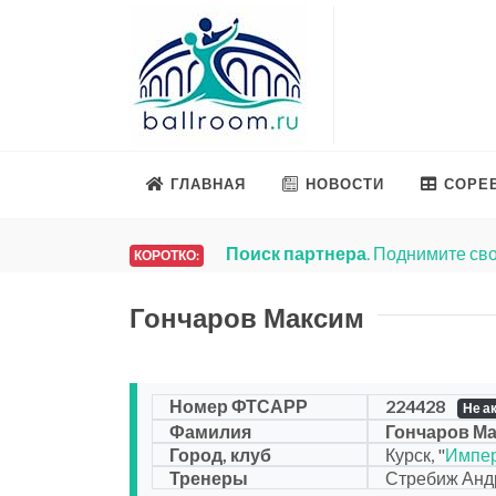
ГЛАВНАЯ
НОВОСТИ
СОРЕ
Поиск партнера
. Поднимите сво
КОРОТКО:
Гончаров Максим
Номер ФТСАРР
224428
Не а
Фамилия
Гончаров М
Город, клуб
Курск, "
Импе
Тренеры
Стребиж Анд