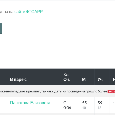
тупна на
сайте ФТСАРР
Кл.
В паре с
Оч.
М.
Уч.
Р
же не попадают в рейтинг, так как с даты их проведения прошло более
160 
Панюкова Елизавета
C
55
59
1
0.06
10
13