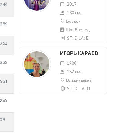
2017
2.46
130 cм.
Бердск
2.86
Шаг Вперед
ST:
E
, LA:
E
9.52
ИГОРЬ КАРАЕВ
3.35
1980
182 cм.
Владикавказ
5.34
ST:
D
, LA:
D
2.65
0.9