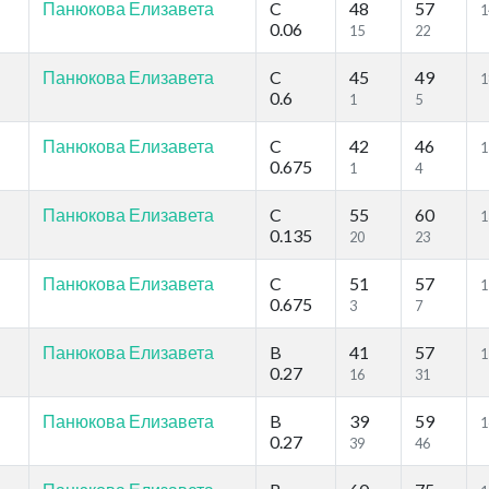
Панюкова Елизавета
C
48
57
1
0.06
15
22
Панюкова Елизавета
C
45
49
1
0.6
1
5
Панюкова Елизавета
C
42
46
1
0.675
1
4
Панюкова Елизавета
C
55
60
1
0.135
20
23
Панюкова Елизавета
C
51
57
1
0.675
3
7
Панюкова Елизавета
B
41
57
1
0.27
16
31
Панюкова Елизавета
B
39
59
1
0.27
39
46