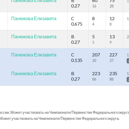
Панюкова Елизавета
B
60
75
1
0.27
16
28
Панюкова Елизавета
C
8
12
1
0.675
4
8
Панюкова Елизавета
B
5
13
2
0.27
5
9
Панюкова Елизавета
C
207
227
1
0.135
20
37
Панюкова Елизавета
B
223
235
1
0.27
86
88
ссии. Может участвовать на Чемпионате/Первенстве Федерального округа
Может участвовать на Чемпионате/Первенстве Федерального округа.