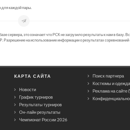
в для каждой пары.
зе сервера, это означает что РСК не загрузило результаты к нам в базу. В
Р. Разрешение на использование информации о результатах соревнований 
КАРТА САЙТА
Поиск партнера
Костюмы и одежд
Новости
Реклама на сайте 
График турниров
Конфиденциально
Результаты турниров
Он-лайн результаты
Чемпионат России 2026