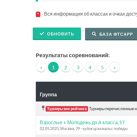
- Вся информация об классах и очках дос
*
.
ОБНОВИТЬ
БАЗА ФТСАРР
Результаты соревнований:
«
1
2
3
4
5
»
Группа
Турниры перечисленные ни
Турниры вне рейтинга
Взрослые + Молодежь до A класса, ST
02.05.2025, Москва, 29 - кубок цска вальс победы