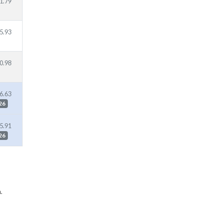
1.79
5.93
0.98
6.63
26
5.91
26
.