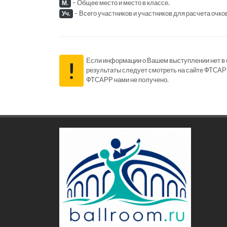
-
Общее место и место в классе.
М.
-
Всего участников и участников для расчета очко
Уч.
Если информации о Вашем выступлении нет в ба
!
результаты следует смотреть на сайте ФТСАР
ФТСАРР нами не получено.