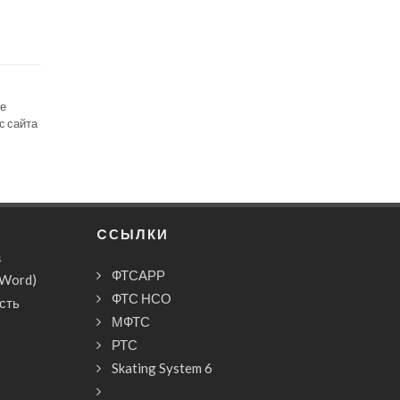
се
с сайта
CСЫЛКИ
а
ФТСАРР
(Word)
ФТС НСО
сть
МФТС
РТС
Skating System 6