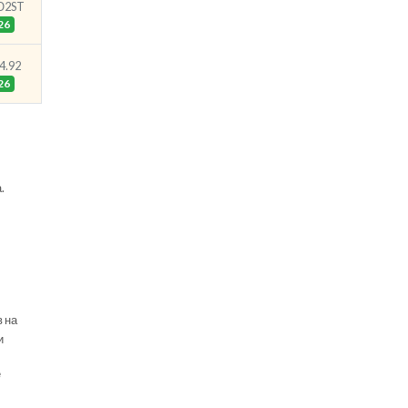
Ю2ST
26
4.92
26
.
в на
и
е