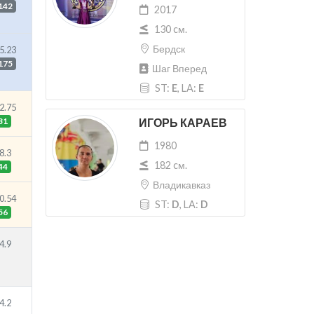
142
2017
130 cм.
Бердск
5.23
175
Шаг Вперед
ST:
E
, LA:
E
2.75
ИГОРЬ КАРАЕВ
31
1980
8.3
182 cм.
44
Владикавказ
0.54
ST:
D
, LA:
D
56
4.9
4.2