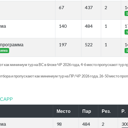
67
437
2
1
1
мма
140
484
1
1
1
 программа
197
522
1
1
амма
1
т как мининиум тур на ВС в блоке ЧР 2026 года, 4-6 место пропускают тур п
отбора и пропускают как мининиум тур на ПР/ЧР 2026 года, 26-50 место про
ФТСАРР
Место
Пар
Рез.
Р.
мма
98
484
2
30