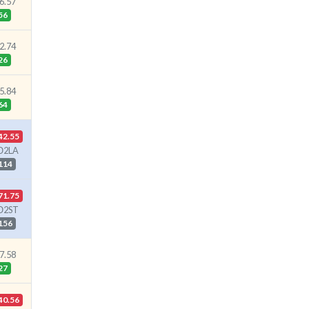
6.57
56
2.74
26
5.84
64
42.55
Ю2LA
114
71.75
Ю2ST
156
7.58
27
40.56