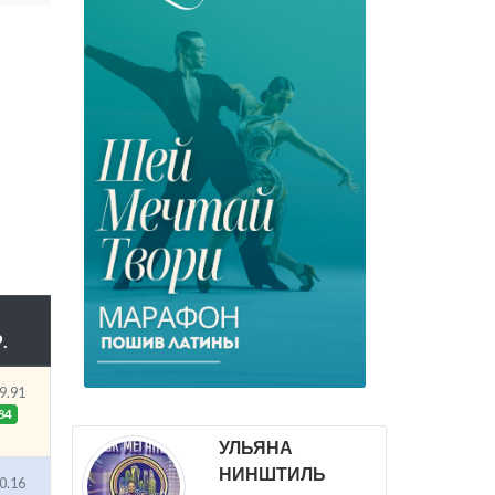
.
9.91
84
УЛЬЯНА
НИНШТИЛЬ
0.16