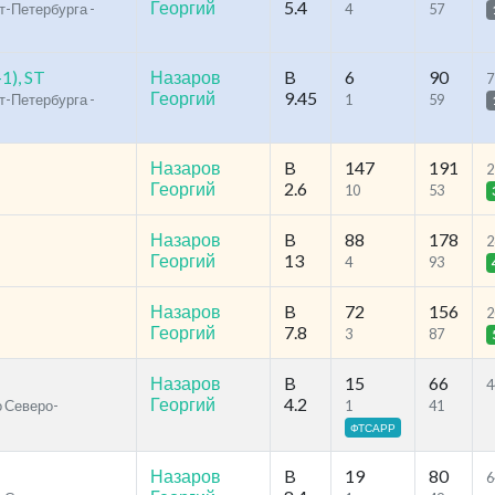
Георгий
5.4
т-Петербурга -
4
57
1), ST
Назаров
B
6
90
7
Георгий
9.45
т-Петербурга -
1
59
Назаров
B
147
191
2
Георгий
2.6
10
53
Назаров
B
88
178
2
Георгий
13
4
93
Назаров
B
72
156
2
Георгий
7.8
3
87
Назаров
B
15
66
4
Георгий
4.2
о Северо-
1
41
ФТСАРР
Назаров
B
19
80
6