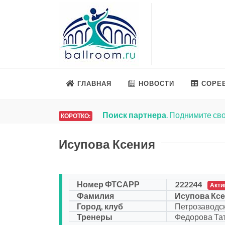
ГЛАВНАЯ
НОВОСТИ
СОРЕ
Поиск партнера
. Поднимите сво
КОРОТКО:
Исупова Ксения
Номер ФТСАРР
222244
Акти
Фамилия
Исупова Кс
Город, клуб
Петрозаводск
Тренеры
Федорова Тат