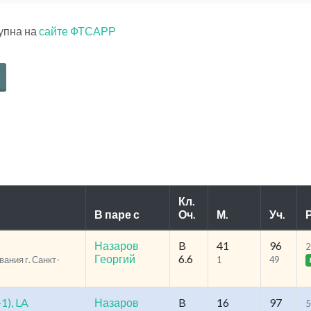
тупна на
сайте ФТСАРР
Кл.
В паре с
Оч.
М.
Уч.
Р
Назаров
B
41
96
2
Георгий
6.6
ания г. Санкт-
1
49
1), LA
Назаров
B
16
97
5