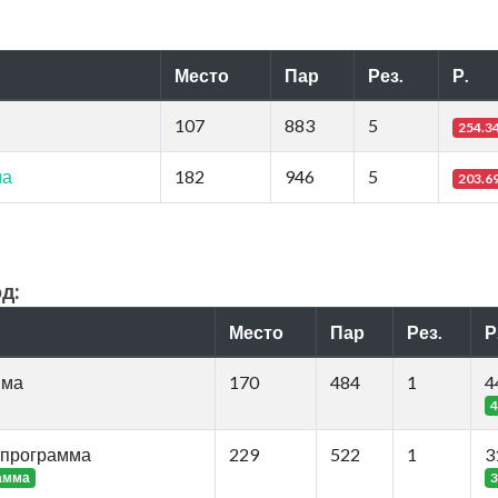
Место
Пар
Рез.
Р.
107
883
5
254.3
ма
182
946
5
203.6
д:
Место
Пар
Рез.
Р
мма
170
484
1
4
4
 программа
229
522
1
3
амма
3