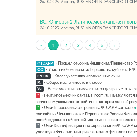
26.10.2025, Москва, RUSSIAN OPEN DANCESPORT C
ВС. Юниоры-2, Латиноамериканская прог
26.10.2025, Москва, RUSSIAN OPEN DANCESPORT C
«
1
2
3
4
5
»
-
Прошел отбор на Чемпионат/Первенство Ро
ФТСАРР
-
Участник Чемпионата/Первенства субьекта РФ. 
ФО
-
Класс участника и полученные очки.
Кл. Оч.
-
Общее место и место в классе.
М.
-
Всего участников и участников для расчета очко
Уч.
-
Рейтинговые очки сайта Ballroom.ru. Начисляются 
*
значением указываются рейтинг, в котором данный рез
-
Очки Всероссийского рейтинга ФТСАРР согласно
*
ближайших Чемпионатах и Первенствах России. Финал
освобождены от набора рейтинговых очков и попадают 
-
Очки Квалификационных соревнований ФТСАРР с
*
участвуют Финалисты и призеры малых финалов последн