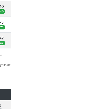
40
40
75
75
42
42
ри
пускают
0