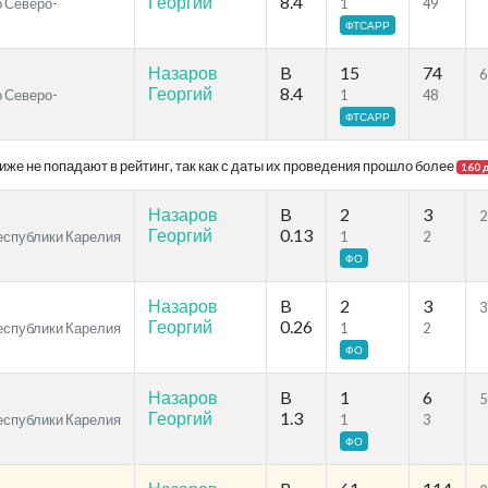
Георгий
8.4
о Северо-
1
49
ФТСАРР
Назаров
B
15
74
6
Георгий
8.4
о Северо-
1
48
ФТСАРР
же не попадают в рейтинг, так как с даты их проведения прошло более
160 
Назаров
B
2
3
2
Георгий
0.13
Республики Карелия
1
2
ФО
Назаров
B
2
3
3
Георгий
0.26
Республики Карелия
1
2
ФО
Назаров
B
1
6
5
Георгий
1.3
Республики Карелия
1
3
ФО