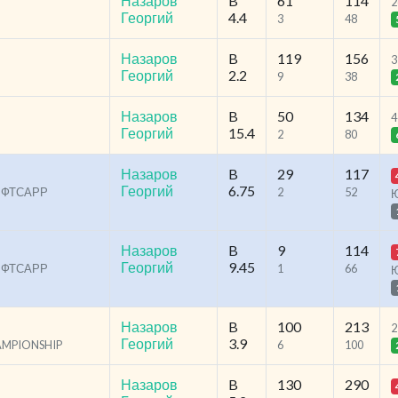
Назаров
B
61
114
2
Георгий
4.4
3
48
Назаров
B
119
156
3
Георгий
2.2
9
38
Назаров
B
50
134
4
Георгий
15.4
2
80
Назаров
B
29
117
Георгий
6.75
КС ФТСАРР
2
52
Назаров
B
9
114
Георгий
9.45
КС ФТСАРР
1
66
Назаров
B
100
213
2
Георгий
3.9
HAMPIONSHIP
6
100
Назаров
B
130
290