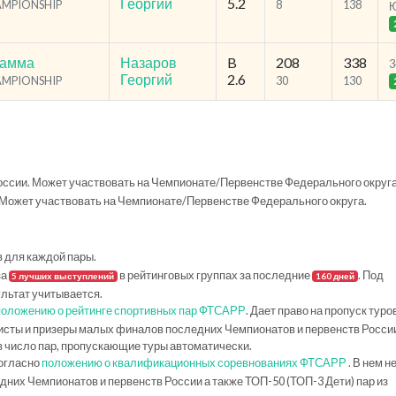
Георгий
5.2
HAMPIONSHIP
8
138
рамма
Назаров
B
208
338
3
Георгий
2.6
HAMPIONSHIP
30
130
ссии. Может участвовать на Чемпионате/Первенстве Федерального округа
Может участвовать на Чемпионате/Первенстве Федерального округа.
в для каждой пары.
за
в рейтинговых группах за последние
. Под
5 лучших выступлений
160 дней
ультат учитывается.
положению о рейтинге спортивных пар ФТСАРР
. Дает право на пропуск туро
исты и призеры малых финалов последних Чемпионатов и первенств Росси
в число пар, пропускающие туры автоматически.
огласно
положению о квалификационных соревнованиях ФТСАРР
. В нем н
их Чемпионатов и первенств России а также ТОП-50 (ТОП-3 Дети) пар из