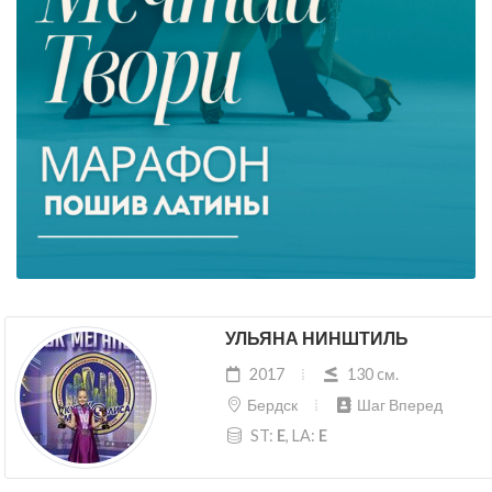
УЛЬЯНА НИНШТИЛЬ
2017
130 cм.
Бердск
Шаг Вперед
ST:
E
, LA:
E