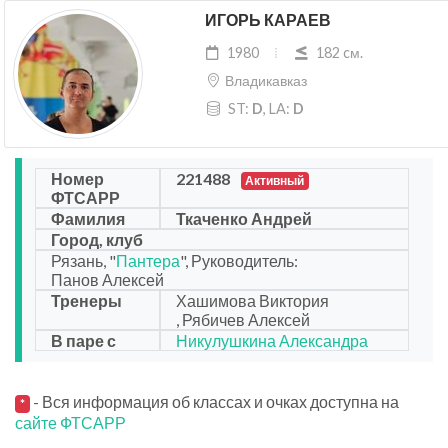
ИГОРЬ КАРАЕВ
1980
182 cм.
Владикавказ
ST:
D
, LA:
D
Номер
221488
Активный
ФТСАРР
Фамилия
Ткаченко Андрей
Город, клуб
Рязань, "
Пантера
", Руководитель:
Панов Алексей
Тренеры
Хашимова Виктория
, Рябичев Алексей
В паре с
Никулушкина Александра
- Вся информация об классах и очках доступна на
*
сайте ФТСАРР