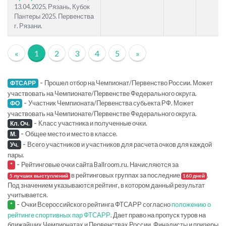
13.04.2025, Рязань, Кубок
Пантеры 2025. Первенства
г. Рязани.
«
1
2
3
4
5
»
-
Прошел отбор на Чемпионат/Первенство России. Может
ФТСАРР
участвовать на Чемпионате/Первенстве Федерального округа.
-
Участник Чемпионата/Первенства субьекта РФ. Может
ФО
участвовать на Чемпионате/Первенстве Федерального округа.
-
Класс участника и полученные очки.
Кл. Оч.
-
Общее место и место в классе.
М.
-
Всего участников и участников для расчета очков для каждой
Уч.
пары.
-
Рейтинговые очки сайта Ballroom.ru. Начисляются за
*
в рейтинговых группах за последние
.
5 лучших выступлений
160 дней
Под значением указываются рейтинг, в котором данный результат
учитывается.
-
Очки Всероссийского рейтинга ФТСАРР согласно
положению о
*
рейтинге спортивных пар ФТСАРР
. Дает право на пропуск туров на
ближайших Чемпионатах и Первенствах России. Финалисты и призеры