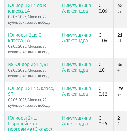
Юниоры 2+1 до B
Никулушкина
C
62
класса, LA
Александра
0.06
32
02.05.2025, Москва, 29 -
кубок цска вальс победы
Юниоры-2 до C
Никулушкина
C
21
класса, LA
Александра
0.06
21
02.05.2025, Москва, 29 -
кубок цска вальс победы
RS Юниоры 2+1, ST
Никулушкина
C
36
Александра
1.8
02.05.2025, Москва, 29 -
4
кубок цска вальс победы
Юниоры 2+1 C класс,
Никулушкина
C
29
ST
Александра
0.12
29
02.05.2025, Москва, 29 -
кубок цска вальс победы
Юниоры 2+1,
Никулушкина
C
2
Европейская
Александра
0.55
2
программа (C класс)