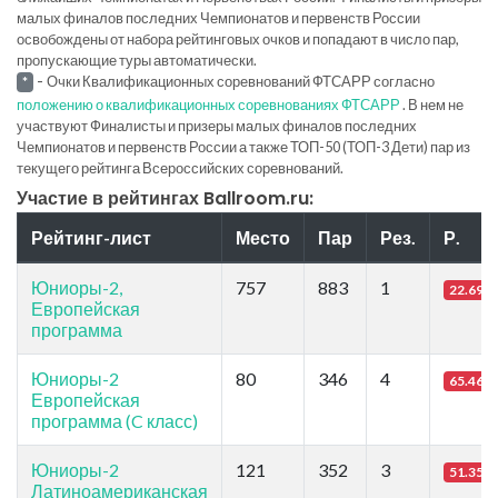
малых финалов последних Чемпионатов и первенств России
освобождены от набора рейтинговых очков и попадают в число пар,
пропускающие туры автоматически.
-
Очки Квалификационных соревнований ФТСАРР согласно
*
положению о квалификационных соревнованиях ФТСАРР
. В нем не
участвуют Финалисты и призеры малых финалов последних
Чемпионатов и первенств России а также ТОП-50 (ТОП-3 Дети) пар из
текущего рейтинга Всероссийских соревнований.
Участие в рейтингах Ballroom.ru:
Рейтинг-лист
Место
Пар
Рез.
Р.
Юниоры-2,
757
883
1
22.69
Европейская
программа
Юниоры-2
80
346
4
65.46
Европейская
программа (C класс)
Юниоры-2
121
352
3
51.35
Латиноамериканская