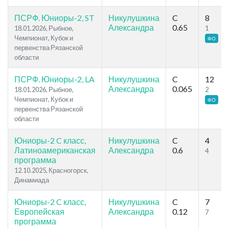
ПСРФ. Юниоры-2, ST
Никулушкина
C
8
Александра
0.65
18.01.2026, Рыбное,
1
Чемпионат, Кубок и
ФО
первенства Рязанской
области
ПСРФ. Юниоры-2, LA
Никулушкина
C
12
Александра
0.065
18.01.2026, Рыбное,
2
Чемпионат, Кубок и
ФО
первенства Рязанской
области
Юниоры-2 C класс,
Никулушкина
C
4
Латиноамериканская
Александра
0.6
4
программа
12.10.2025, Красногорск,
Динамиада
Юниоры-2 C класс,
Никулушкина
C
7
Европейская
Александра
0.12
7
программа