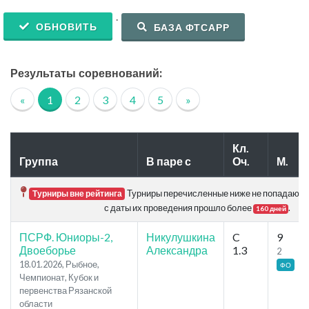
.
ОБНОВИТЬ
БАЗА ФТСАРР
Результаты соревнований:
«
1
2
3
4
5
»
Кл.
Группа
В паре с
Оч.
М.
Турниры перечисленные ниже не попадают в 
Турниры вне рейтинга
с даты их проведения прошло более
.
160 дней
ПСРФ. Юниоры-2,
Никулушкина
C
9
Двоеборье
Александра
1.3
2
18.01.2026, Рыбное,
ФО
Чемпионат, Кубок и
первенства Рязанской
области