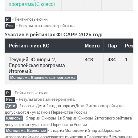
программа (C класс)
-
Рейтинговые очки.
Р.
-
Результатов в зачете рейтинга.
Рез.
Участие в рейтингах ФТСАРР 2025 год:
Рейтинг-лист КС
Место
Пар
Рез.
Текущий: Юниоры-2,
408
484
1
Европейская программа
Итоговый:
Молодежь, Европейская программа
-
Рейтинговые очки.
Р.
-
Результатов в зачете рейтинга.
Рез.
- 1 пара из Дети-1 и одна пара из Дети-2 итогового рейтинга
Дети
допускаются к участию в Первенстве России
- 5 пар из Юниоры-1 и 5 пар из Юниоры-2 итогового рейтинга
Юниоры
допускаются к участию в Первенстве России
- 5 пар из Молодежи и 5 пар из Взрослых
Молодежь, Взрослые
итогового рейтинга допускаются к участию в Первенстве/Чемпионате