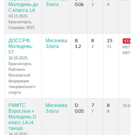
Молодежь до
Злата
0.06
3
4
C класса, LA
03.11.2025,
Красногорск,
Сюрприз-2025
ДОССРФ.
Мигачева
B
8
25
17.68
Молодежь,
Злата
1.2
2
11
MSTB,
ST
MST
26.10.2025,
Красногорск,
Рейтинги
Московской
федерации
танцевального
спорта
РМФТС
Мигачева
D
7
8
10.69
Взрослые +
Злата
0.05
7
8
Молодежь D
класс, LA (4
танца)
26.10.2025,