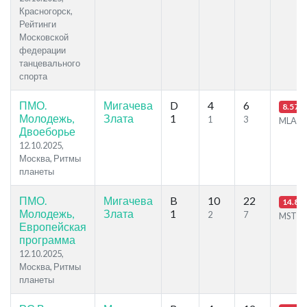
Красногорск,
Рейтинги
Московской
федерации
танцевального
спорта
ПМО.
Мигачева
D
4
6
8.57
Молодежь,
Злата
1
1
3
MLA
Двоеборье
12.10.2025,
Москва, Ритмы
планеты
ПМО.
Мигачева
B
10
22
14.83
Молодежь,
Злата
1
2
7
MST
Европейская
программа
12.10.2025,
Москва, Ритмы
планеты