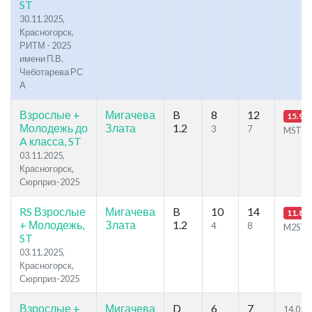
ST
30.11.2025,
Красногорск,
РИТМ - 2025
имени П.В.
Чеботарева РС
А
Взрослые +
Мигачева
B
8
12
15.93
Молодежь до
Злата
1.2
3
7
MSTB
A класса, ST
03.11.2025,
Красногорск,
Сюрприз-2025
RS Взрослые
Мигачева
B
10
14
11.83
+ Молодежь,
Злата
1.2
4
8
M2ST
ST
03.11.2025,
Красногорск,
Сюрприз-2025
Взрослые +
Мигачева
D
6
7
14.05