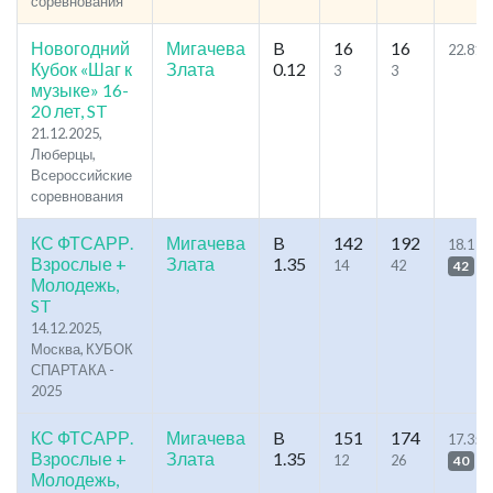
соревнования
Новогодний
Мигачева
B
16
16
22.81
Кубок «Шаг к
Злата
0.12
3
3
музыке» 16-
20 лет, ST
21.12.2025,
Люберцы,
Всероссийские
соревнования
КС ФТСАРР.
Мигачева
B
142
192
18.1
Взрослые +
Злата
1.35
14
42
42
Молодежь,
ST
14.12.2025,
Москва, КУБОК
СПАРТАКА -
2025
КС ФТСАРР.
Мигачева
B
151
174
17.35
Взрослые +
Злата
1.35
12
26
40
Молодежь,