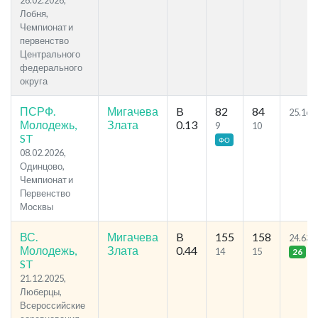
26.02.2026,
Лобня,
Чемпионат и
первенство
Центрального
федерального
округа
ПСРФ.
Мигачева
B
82
84
25.16
Молодежь,
Злата
0.13
9
10
ST
ФО
08.02.2026,
Одинцово,
Чемпионат и
Первенство
Москвы
ВС.
Мигачева
B
155
158
24.63
Молодежь,
Злата
0.44
14
15
26
ST
21.12.2025,
Люберцы,
Всероссийские