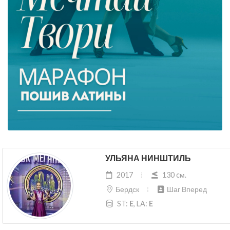
УЛЬЯНА НИНШТИЛЬ
2017
130 cм.
Бердск
Шаг Вперед
ST:
E
, LA:
E