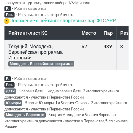
пропускают тур при условии набора 1/64 финала
-
Рейтинговые очки.
Р.
-
Результатов в зачете рейтинга.
Рез.
Положение о рейтинге спортивных пар ФТСАРР
!
Рейтинг-лист КС
Место
Пар
Рез.
Текущий: Молодежь,
62
489
8
Европейская программа
Итоговый:
Молодежь, Европейская программа
-
Рейтинговые очки.
Р.
-
Результатов в зачете рейтинга.
Рез.
- 1 пара из Дети-1 и одна пара из Дети-2 итогового рейтинга
Дети
допускаются к участию в Первенстве России
- 5 пар из Юниоры-1 и 5 пар из Юниоры-2 итогового рейтинга
Юниоры
допускаются к участию в Первенстве России
- 5 пар из Молодежи и 5 пар из Взрослых
Молодежь, Взрослые
итогового рейтинга допускаются к участию в Первенстве/Чемпионате
России