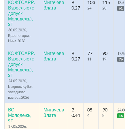
КС ФТСАРР.
Мигачева
B
103
115
18.5
Взрослые (с
Злата
0.27
24
28
61
допуск.
Молодежь),
ST
30.05.2026,
Красногорск,
Ника 2026
КС ФТСАРР.
Мигачева
B
77
90
17.95
Взрослые (с
Злата
0.27
11
19
76
допуск.
Молодежь),
ST
24.05.2026,
Видное, Кубок
звездного
вальса 2026
ВС.
Мигачева
B
85
90
24.88
Молодежь,
Злата
0.44
4
8
38
ST
17.05.2026,