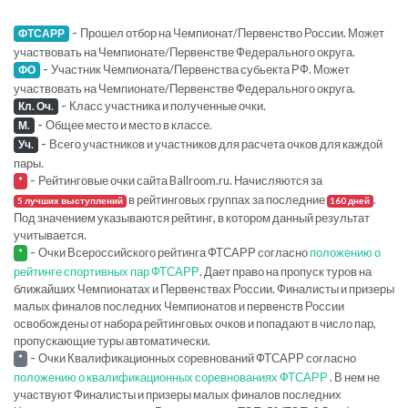
-
Прошел отбор на Чемпионат/Первенство России. Может
ФТСАРР
участвовать на Чемпионате/Первенстве Федерального округа.
-
Участник Чемпионата/Первенства субьекта РФ. Может
ФО
участвовать на Чемпионате/Первенстве Федерального округа.
-
Класс участника и полученные очки.
Кл. Оч.
-
Общее место и место в классе.
М.
-
Всего участников и участников для расчета очков для каждой
Уч.
пары.
-
Рейтинговые очки сайта Ballroom.ru. Начисляются за
*
в рейтинговых группах за последние
.
5 лучших выступлений
160 дней
Под значением указываются рейтинг, в котором данный результат
учитывается.
-
Очки Всероссийского рейтинга ФТСАРР согласно
положению о
*
рейтинге спортивных пар ФТСАРР
. Дает право на пропуск туров на
ближайших Чемпионатах и Первенствах России. Финалисты и призеры
малых финалов последних Чемпионатов и первенств России
освобождены от набора рейтинговых очков и попадают в число пар,
пропускающие туры автоматически.
-
Очки Квалификационных соревнований ФТСАРР согласно
*
положению о квалификационных соревнованиях ФТСАРР
. В нем не
участвуют Финалисты и призеры малых финалов последних