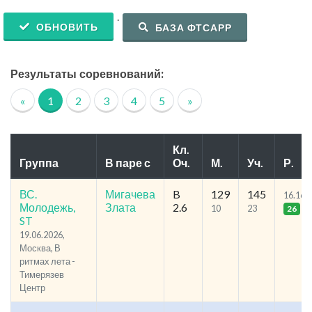
.
ОБНОВИТЬ
БАЗА ФТСАРР
Результаты соревнований:
«
1
2
3
4
5
»
Кл.
Группа
В паре с
Оч.
М.
Уч.
Р.
ВС.
Мигачева
B
129
145
16.16
Молодежь,
Злата
2.6
10
23
26
ST
19.06.2026,
Москва, В
ритмах лета -
Тимерязев
Центр