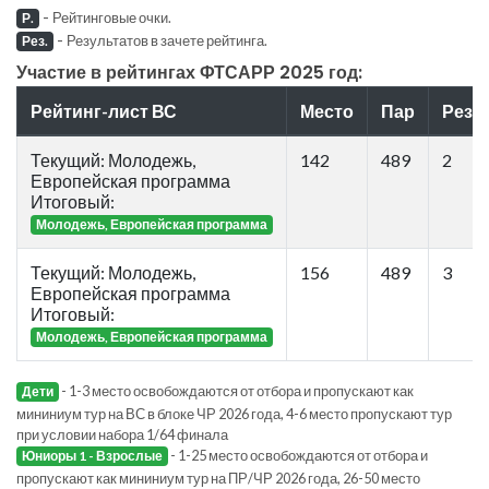
-
Рейтинговые очки.
Р.
-
Результатов в зачете рейтинга.
Рез.
Участие в рейтингах ФТСАРР 2025 год:
Рейтинг-лист ВС
Место
Пар
Рез.
Текущий: Молодежь,
142
489
2
Европейская программа
Итоговый:
Молодежь, Европейская программа
Текущий: Молодежь,
156
489
3
Европейская программа
Итоговый:
Молодежь, Европейская программа
- 1-3 место освобождаются от отбора и пропускают как
Дети
мининиум тур на ВС в блоке ЧР 2026 года, 4-6 место пропускают тур
при условии набора 1/64 финала
- 1-25 место освобождаются от отбора и
Юниоры 1 - Взрослые
пропускают как мининиум тур на ПР/ЧР 2026 года, 26-50 место