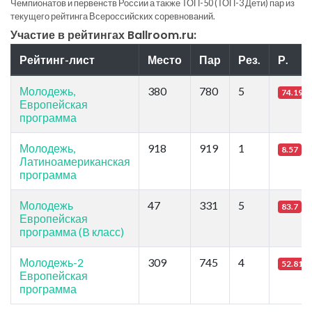
Чемпионатов и первенств России а также ТОП-50 (ТОП-3 Дети) пар из
текущего рейтинга Всероссийских соревнований.
Участие в рейтингах Ballroom.ru:
Рейтинг-лист
Место
Пар
Рез.
Р.
Молодежь,
380
780
5
74.19
Европейская
программа
Молодежь,
918
919
1
8.57
Латиноамериканская
программа
Молодежь
47
331
5
83.7
Европейская
программа (B класс)
Молодежь-2
309
745
4
52.81
Европейская
программа