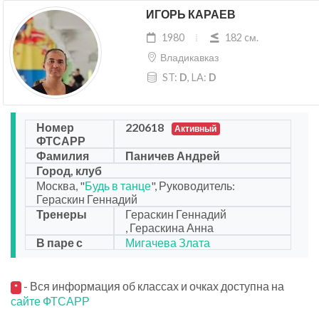
ИГОРЬ КАРАЕВ
1980
182 cм.
Владикавказ
ST:
D
, LA:
D
Номер
220618
Активный
ФТСАРР
Фамилия
Паничев Андрей
Город, клуб
Москва, "
Будь в танце
", Руководитель:
Гераскин Геннадий
Тренеры
Гераскин Геннадий
, Гераскина Анна
В паре с
Мигачева Злата
- Вся информация об классах и очках доступна на
*
сайте ФТСАРР