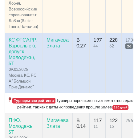
Лобня,
Всероссийские
соревнования г.
Лобня (Basic -
Танго, Ча-ча-ча)
КС ФТСАРР.
Мигачева
B
197
228
17.38
Взрослые (с
Злата
0.27
44
62
26
допуск.
Молодежь),
ST
09.03.2026,
Москва, КС, РС
А "Большой
Приз Динамо"
Турниры перечисленные ниже не попадают в
Турниры вне рейтинга
рейтинг, так как с даты их проведения прошло более
.
160 дней
ПФО.
Мигачева
B
117
122
26.51
Молодежь,
Злата
0.14
11
15
ST