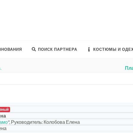
ВНОВАНИЯ
ПОИСК ПАРТНЕРА
КОСТЮМЫ И ОДЕ
стили раздел обьявлений о продаже танцевальных костюмов.
вный
ина
амо
", Руководитель: Колобова Елена
ена