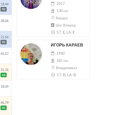
2017
18.44
92
130 cм.
Бердск
28.06
Шаг Вперед
ST:
E
, LA:
E
21.66
92
ИГОРЬ КАРАЕВ
1980
45.07
182 cм.
Владикавказ
31.31
ST:
D
, LA:
D
26
18.09
40.79
81