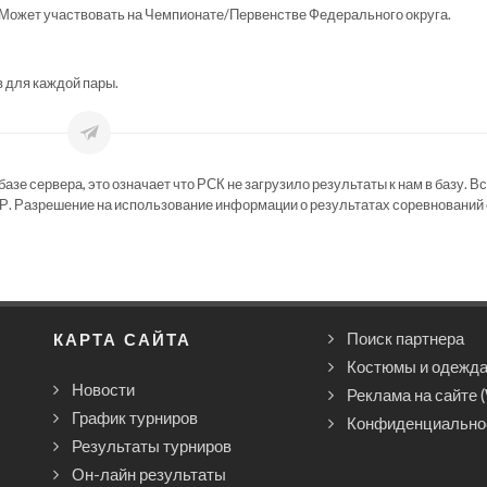
Может участвовать на Чемпионате/Первенстве Федерального округа.
в для каждой пары.
зе сервера, это означает что РСК не загрузило результаты к нам в базу. В
Р. Разрешение на использование информации о результатах соревнований 
КАРТА САЙТА
Поиск партнера
Костюмы и одежд
Новости
Реклама на сайте 
График турниров
Конфиденциально
Результаты турниров
Он-лайн результаты