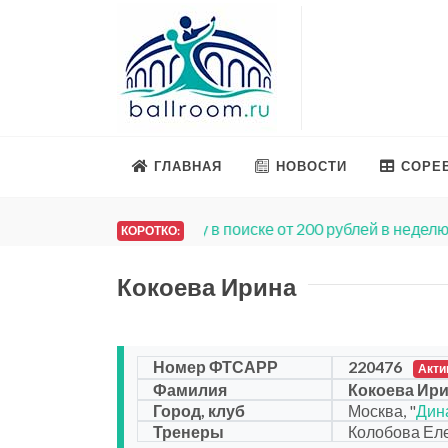
ГЛАВНАЯ
НОВОСТИ
СОРЕ
Платья на продажу
. Мы запу
КОРОТКО:
Кокоева Ирина
Номер ФТСАРР
220476
Акти
Фамилия
Кокоева Ир
Город, клуб
Москва, "
Дин
Тренеры
Колобова Ел