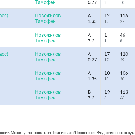
Тимофей
0.27
8
10
асс)
Новожилов
A
12
116
Тимофей
1.35
12
27
Новожилов
A
1
46
Тимофей
2.7
1
8
асс)
Новожилов
A
17
120
Тимофей
0.27
17
29
Новожилов
A
10
106
Тимофей
1.35
10
30
Новожилов
B
19
113
Тимофей
2.7
6
66
ссии. Может участвовать на Чемпионате/Первенстве Федерального округа