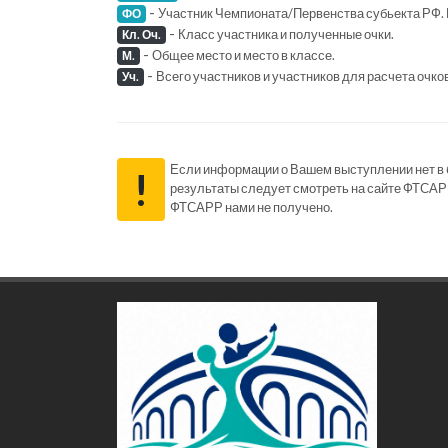
-
Участник Чемпионата/Первенства субьекта РФ. 
ФО
-
Класс участника и полученные очки.
Кл. Оч.
-
Общее место и место в классе.
М.
-
Всего участников и участников для расчета очко
Уч.
Если информации о Вашем выступлении нет в ба
!
результаты следует смотреть на сайте ФТСАР
ФТСАРР нами не получено.