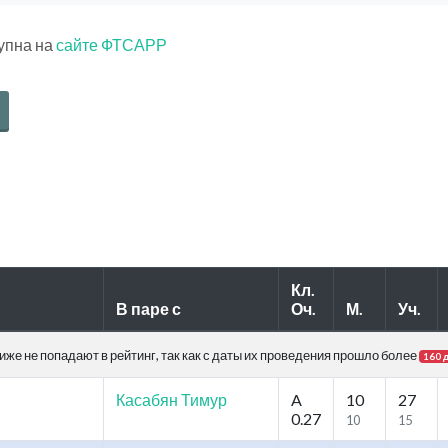
тупна на
сайте ФТСАРР
Кл.
В паре с
Оч.
М.
Уч.
же не попадают в рейтинг, так как с даты их проведения прошло более
160 
Касабян Тимур
A
10
27
0.27
10
15