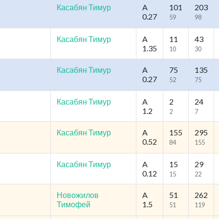
Касабян Тимур
A
101
203
0.27
59
98
Касабян Тимур
A
11
43
1.35
10
30
Касабян Тимур
A
75
135
0.27
52
75
Касабян Тимур
A
2
24
1.2
2
7
Касабян Тимур
A
155
295
0.52
84
155
Касабян Тимур
A
15
29
0.12
15
22
Новожилов
A
51
262
Тимофей
1.5
51
119