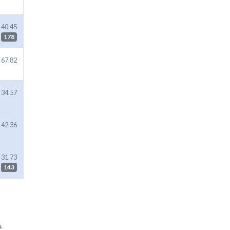
40.45
178
67.82
34.57
42.36
31.73
143
.