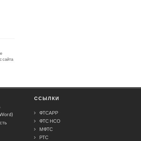
се
с сайта
CСЫЛКИ
а
ФТСАРР
(Word)
ФТС НСО
сть
МФТС
РТС