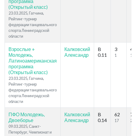
программа
(Открытый класс)
23.03.2025, Гатчина,
Рейтинг-турнир
федерации танцевального
спорта Ленинградской
области
Взрослые +
Калковский
B
3
4
Молодежь,
Александр
0.11
1
1
Латиноамериканская
программа
(Открытый класс)
23.03.2025, Гатчина,
Рейтинг-турнир
федерации танцевального
спорта Ленинградской
области
ПФО Молодежь,
Калковский
B
62
79
Двоеборье
Александр
0.14
17
26
09.03.2025, Санкт-
Петербург, Чемпионат и