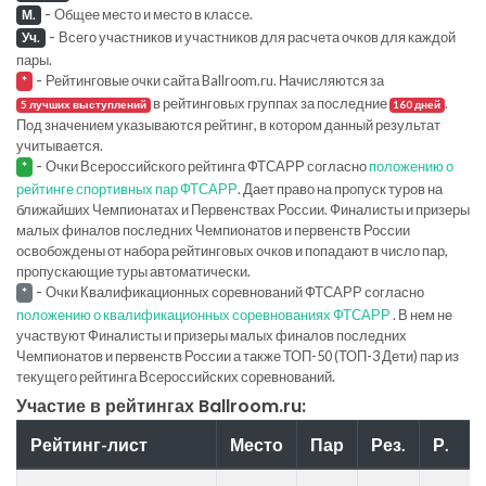
-
Общее место и место в классе.
М.
-
Всего участников и участников для расчета очков для каждой
Уч.
пары.
-
Рейтинговые очки сайта Ballroom.ru. Начисляются за
*
в рейтинговых группах за последние
.
5 лучших выступлений
160 дней
Под значением указываются рейтинг, в котором данный результат
учитывается.
-
Очки Всероссийского рейтинга ФТСАРР согласно
положению о
*
рейтинге спортивных пар ФТСАРР
. Дает право на пропуск туров на
ближайших Чемпионатах и Первенствах России. Финалисты и призеры
малых финалов последних Чемпионатов и первенств России
освобождены от набора рейтинговых очков и попадают в число пар,
пропускающие туры автоматически.
-
Очки Квалификационных соревнований ФТСАРР согласно
*
положению о квалификационных соревнованиях ФТСАРР
. В нем не
участвуют Финалисты и призеры малых финалов последних
Чемпионатов и первенств России а также ТОП-50 (ТОП-3 Дети) пар из
текущего рейтинга Всероссийских соревнований.
Участие в рейтингах Ballroom.ru:
Рейтинг-лист
Место
Пар
Рез.
Р.