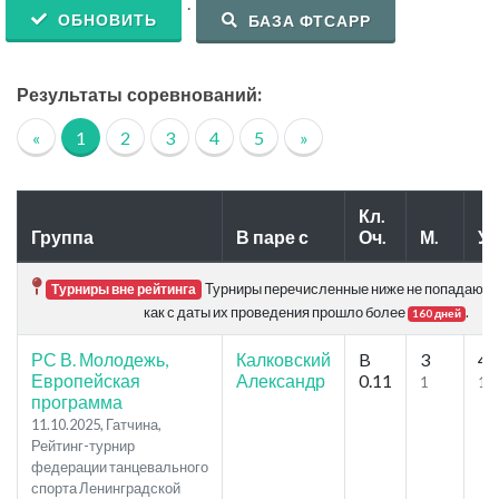
.
ОБНОВИТЬ
БАЗА ФТСАРР
Результаты соревнований:
«
1
2
3
4
5
»
Кл.
Группа
В паре с
Оч.
М.
Уч
Турниры перечисленные ниже не попадают в 
Турниры вне рейтинга
как с даты их проведения прошло более
.
160 дней
РС В. Молодежь,
Калковский
B
3
4
Европейская
Александр
0.11
1
1
программа
11.10.2025, Гатчина,
Рейтинг-турнир
федерации танцевального
спорта Ленинградской