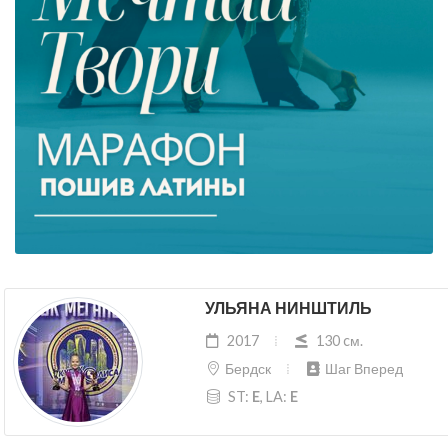
УЛЬЯНА НИНШТИЛЬ
2017
130 cм.
Бердск
Шаг Вперед
ST:
E
, LA:
E