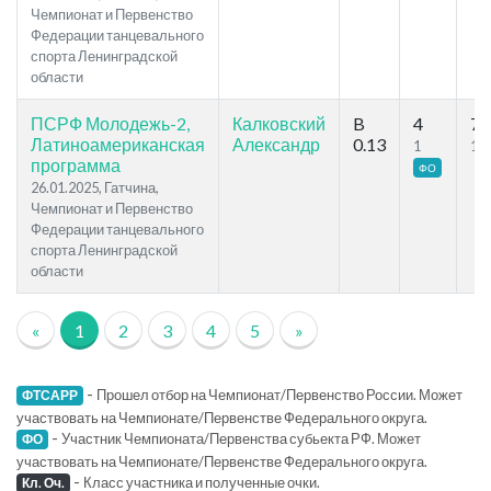
Чемпионат и Первенство
Федерации танцевального
спорта Ленинградской
области
ПСРФ Молодежь-2,
Калковский
B
4
7
Латиноамериканская
Александр
0.13
1
1
программа
ФО
26.01.2025, Гатчина,
Чемпионат и Первенство
Федерации танцевального
спорта Ленинградской
области
«
1
2
3
4
5
»
-
Прошел отбор на Чемпионат/Первенство России. Может
ФТСАРР
участвовать на Чемпионате/Первенстве Федерального округа.
-
Участник Чемпионата/Первенства субьекта РФ. Может
ФО
участвовать на Чемпионате/Первенстве Федерального округа.
-
Класс участника и полученные очки.
Кл. Оч.