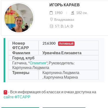
ИГОРЬ КАРАЕВ
1980
182 cм.
Владикавказ
ST:
D
, LA:
D
Номер
216300
Активный
ФТСАРР
Фамилия
Урвачёва Елизавета
Город, клуб
Гатчина, "
Олимпия
", Руководитель:
Карпунина Людмила
Тренеры
Карпунина Людмила
, Карпунина Марина
- Вся информация об классах и очках доступна на
*
сайте ФТСАРР