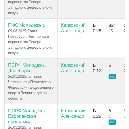
первенство Северо-
Западного федерального
округа
ПФО Молодежь, ST
Калковский
B
82
10
Александр
0.28
09.03.2025, Санкт-
15
29
Петербург, Чемпионат и
первенство Северо-
Западного федерального
округа
ПСРФ Молодежь,
Калковский
B
5
9
Двоеборье
Александр
0.13
1
2
26.01.2025, Гатчина,
ФО
Чемпионат и Первенство
Федерации танцевального
спорта Ленинградской
области
ПСРФ Молодежь,
Калковский
B
5
8
Европейская
Александр
0.26
1
2
программа
ФО
26.01.2025, Гатчина,