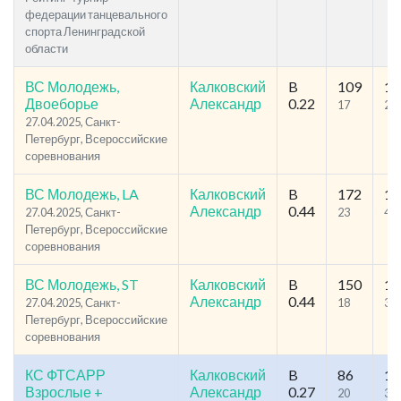
федерации танцевального
спорта Ленинградской
области
ВС Молодежь,
Калковский
B
109
12
Двоеборье
Александр
0.22
17
28
27.04.2025, Санкт-
Петербург, Всероссийские
соревнования
ВС Молодежь, LA
Калковский
B
172
19
Александр
0.44
27.04.2025, Санкт-
23
41
Петербург, Всероссийские
соревнования
ВС Молодежь, ST
Калковский
B
150
16
Александр
0.44
27.04.2025, Санкт-
18
30
Петербург, Всероссийские
соревнования
КС ФТСАРР
Калковский
B
86
11
Взрослые +
Александр
0.27
20
38