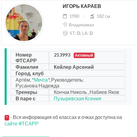
ИГОРЬ КАРАЕВ
1980
182 cм.
Владикавказ
ST:
D
, LA:
D
Номер
213993
Активный
ФТСАРР
Фамилия
Кейлер Арсений
Город, клуб
Артём, "
Мечта
", Руководитель:
Русанова Надежда
Тренеры
Кончак Николь , Набиев Яков
В паре с
Пузыревская Ксения
- Вся информация об классах и очках доступна на
*
сайте ФТСАРР