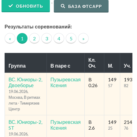
.
ОБНОВИТЬ
БАЗА ФТСАРР
Результаты соревнований:
«
1
2
3
4
5
»
Кл.
Группа
В паре с
Оч.
М.
Уч.
ВС. Юниоры-2,
Пузыревская
B
149
193
Двоеборье
Ксения
0.26
57
82
19.06.2026,
Москва, В ритмах
лета - Тимерязев
Центр
ВС. Юниоры-2,
Пузыревская
B
149
214
ST
Ксения
2.6
25
76
19.06.2026,