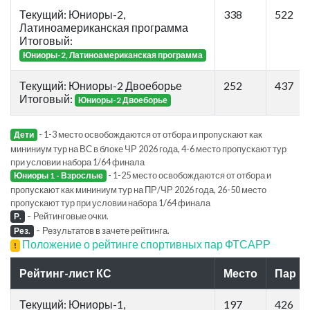
Текущий: Юниоры-2,
338
522
Латиноамериканская программа
Итоговый:
Юниоры-2, Латиноамериканская программа
Текущий: Юниоры-2 Двоеборье
252
437
Итоговый:
Юниоры-2 Двоеборье
- 1-3 место освобождаются от отбора и пропускают как
Дети
мининиум тур на ВС в блоке ЧР 2026 года, 4-6 место пропускают тур
при условии набора 1/64 финала
- 1-25 место освобождаются от отбора и
Юниоры 1 - Взрослые
пропускают как мининиум тур на ПР/ЧР 2026 года, 26-50 место
пропускают тур при условии набора 1/64 финала
-
Рейтинговые очки.
Р.
-
Результатов в зачете рейтинга.
Рез.
Положение о рейтинге спортивных пар ФТСАРР
!
Рейтинг-лист КС
Место
Пар
Текущий: Юниоры-1,
197
426