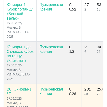
Юниоры-1,
Пузыревская
C
27
53
Кубок по танцу
Ксения
0.52
2
18
«Венский
вальс»
19.06.2025,
Москва, В
РИТМАХ ЛЕТА -
2025
Юниоры-1 до
Пузыревская
C
9
34
C класса, Кубок
Ксения
1.3
9
24
по танцу
«Квикстеп»
19.06.2025,
Москва, В
РИТМАХ ЛЕТА -
2025
ВС Юниоры-1,
Пузыревская
C
231
257
ST
Ксения
0.26
60
75
19.06.2025,
Москва, В