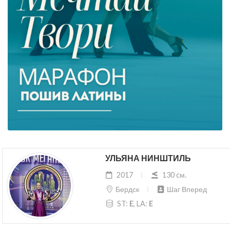
УЛЬЯНА НИНШТИЛЬ
2017
130 cм.
Бердск
Шаг Вперед
ST:
E
, LA:
E