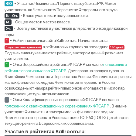
-
Участник Чемпионата/Первенства субьекта РФ. Может
ФО
участвовать на Чемпионате/Первенстве Федерального округа.
-
Класс участника и полученные очки.
Кл. Оч.
-
Общее место и место в классе.
М.
-
Всего участников и участников для расчета очков для каждой
Уч.
пары.
-
Рейтинговые очки сайта Ballroom.ru. Начисляются за
*
в рейтинговых группах за последние
.
5 лучших выступлений
160 дней
Под значением указываются рейтинг, в котором данный результат
учитывается.
-
Очки Всероссийского рейтинга ФТСАРР согласно
положению о
*
рейтинге спортивных пар ФТСАРР
. Дает право на пропуск туров на
ближайших Чемпионатах и Первенствах России. Финалисты и призеры
малых финалов последних Чемпионатов и первенств России
освобождены от набора рейтинговых очков и попадают в число пар,
пропускающие туры автоматически.
-
Очки Квалификационных соревнований ФТСАРР согласно
*
положению о квалификационных соревнованиях ФТСАРР
. В нем не
участвуют Финалисты и призеры малых финалов последних
Чемпионатов и первенств России а также ТОП-50 (ТОП-3 Дети) пар из
текущего рейтинга Всероссийских соревнований.
Участие в рейтингах Ballroom.ru: