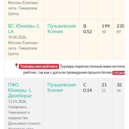
Москва, В ритмах
лета - Тимерязев
Центр
ВС. Юниоры-2,
Пузыревская
B
199
235
LA
Ксения
0.52
50
69
19.06.2026,
Москва, В ритмах
лета - Тимерязев
Центр
Турниры перечисленные ниже не попада
Турниры вне рейтинга
рейтинг, так как с даты их проведения прошло более
.
160 дней
ПФО.
Пузыревская
C
21
32
Юниоры-1,
Ксения
0.14
11
16
Двоеборье
11.01.2026,
Хабаровск,
Чемпионат и
первенство
Дальневосточного
федерального