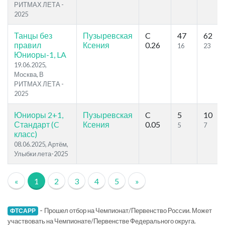
РИТМАХ ЛЕТА -
2025
Танцы без
Пузыревская
C
47
62
правил
Ксения
0.26
16
23
Юниоры-1, LA
19.06.2025,
Москва, В
РИТМАХ ЛЕТА -
2025
Юниоры 2+1,
Пузыревская
C
5
10
Стандарт (C
Ксения
0.05
5
7
класс)
08.06.2025, Артём,
Улыбки лета-2025
«
1
2
3
4
5
»
-
Прошел отбор на Чемпионат/Первенство России. Может
ФТСАРР
участвовать на Чемпионате/Первенстве Федерального округа.