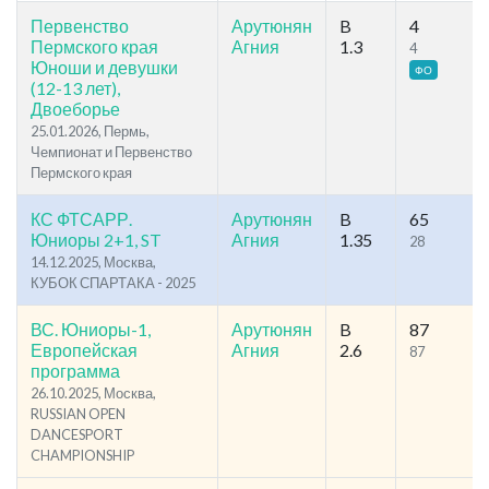
Первенство
Арутюнян
B
4
Пермского края
Агния
1.3
4
Юноши и девушки
ФО
(12-13 лет),
Двоеборье
25.01.2026, Пермь,
Чемпионат и Первенство
Пермского края
КС ФТСАРР.
Арутюнян
B
65
Юниоры 2+1, ST
Агния
1.35
28
14.12.2025, Москва,
КУБОК СПАРТАКА - 2025
ВС. Юниоры-1,
Арутюнян
B
87
Европейская
Агния
2.6
87
программа
26.10.2025, Москва,
RUSSIAN OPEN
DANCESPORT
CHAMPIONSHIP