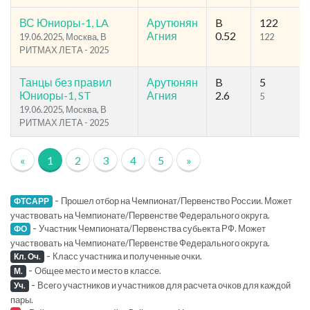
ВС Юниоры-1, LA
Арутюнян
B
122
Агния
0.52
19.06.2025, Москва, В
122
РИТМАХ ЛЕТА - 2025
Танцы без правил
Арутюнян
B
5
Юниоры-1, ST
Агния
2.6
5
19.06.2025, Москва, В
РИТМАХ ЛЕТА - 2025
«
1
2
3
4
5
»
-
Прошел отбор на Чемпионат/Первенство России. Может
ФТСАРР
участвовать на Чемпионате/Первенстве Федерального округа.
-
Участник Чемпионата/Первенства субьекта РФ. Может
ФО
участвовать на Чемпионате/Первенстве Федерального округа.
-
Класс участника и полученные очки.
Кл. Оч.
-
Общее место и место в классе.
М.
-
Всего участников и участников для расчета очков для каждой
Уч.
пары.