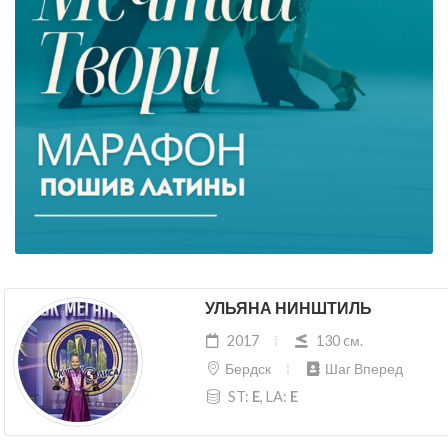
УЛЬЯНА НИНШТИЛЬ
2017
130 cм.
Бердск
Шаг Вперед
ST:
E
, LA:
E