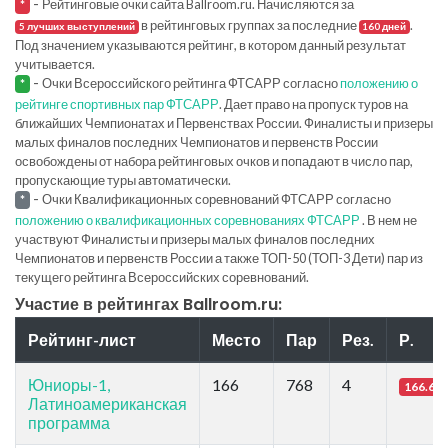
-
Рейтинговые очки сайта Ballroom.ru. Начисляются за
*
в рейтинговых группах за последние
.
5 лучших выступлений
160 дней
Под значением указываются рейтинг, в котором данный результат
учитывается.
-
Очки Всероссийского рейтинга ФТСАРР согласно
положению о
*
рейтинге спортивных пар ФТСАРР
. Дает право на пропуск туров на
ближайших Чемпионатах и Первенствах России. Финалисты и призеры
малых финалов последних Чемпионатов и первенств России
освобождены от набора рейтинговых очков и попадают в число пар,
пропускающие туры автоматически.
-
Очки Квалификационных соревнований ФТСАРР согласно
*
положению о квалификационных соревнованиях ФТСАРР
. В нем не
участвуют Финалисты и призеры малых финалов последних
Чемпионатов и первенств России а также ТОП-50 (ТОП-3 Дети) пар из
текущего рейтинга Всероссийских соревнований.
Участие в рейтингах Ballroom.ru:
Рейтинг-лист
Место
Пар
Рез.
Р.
Юниоры-1,
166
768
4
166.6
Латиноамериканская
программа