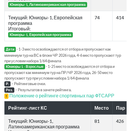
Юниоры-1, Латиноамериканская программа
Текущий: Юниоры-1, Европейская
74
414
программа
Итоговый:
Юниоры-1, Европейская программа
- 1-3 место освобождаются от отбора и пропускают как
Дети
мининиум тур на ВС в блоке ЧР 2026 года, 4-6 место пропускают тур
при условии набора 1/64 финала
- 1-25 место освобождаются от отбора и
Юниоры 1 - Взрослые
пропускают как мининиум тур на ПР/ЧР 2026 года, 26-50 место
пропускают тур при условии набора 1/64 финала
-
Рейтинговые очки.
Р.
-
Результатов в зачете рейтинга.
Рез.
Положение о рейтинге спортивных пар ФТСАРР
!
Рейтинг-лист КС
Место
Пар
Текущий: Юниоры-1,
81
426
Латиноамериканская программа