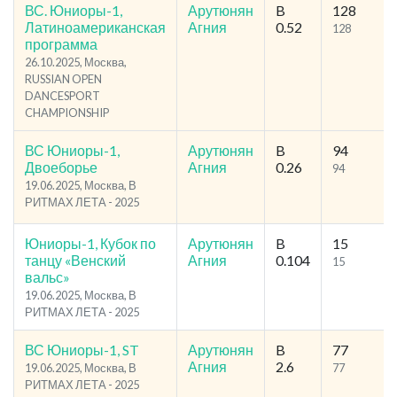
ВС. Юниоры-1,
Арутюнян
B
128
Латиноамериканская
Агния
0.52
128
программа
26.10.2025, Москва,
RUSSIAN OPEN
DANCESPORT
CHAMPIONSHIP
ВС Юниоры-1,
Арутюнян
B
94
Двоеборье
Агния
0.26
94
19.06.2025, Москва, В
РИТМАХ ЛЕТА - 2025
Юниоры-1, Кубок по
Арутюнян
B
15
танцу «Венский
Агния
0.104
15
вальс»
19.06.2025, Москва, В
РИТМАХ ЛЕТА - 2025
ВС Юниоры-1, ST
Арутюнян
B
77
Агния
2.6
19.06.2025, Москва, В
77
РИТМАХ ЛЕТА - 2025