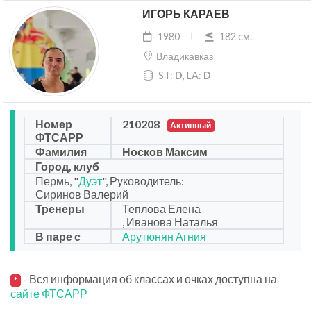
ИГОРЬ КАРАЕВ
1980
182 cм.
Владикавказ
ST:
D
, LA:
D
Номер
210208
Активный
ФТСАРР
Фамилия
Носков Максим
Город, клуб
Пермь, "
Дуэт
", Руководитель:
Сиринов Валерий
Тренеры
Теплова Елена
, Иванова Наталья
В паре с
Арутюнян Агния
- Вся информация об классах и очках доступна на
*
сайте ФТСАРР