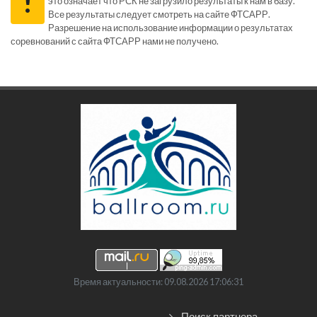
!
это означает что РСК не загрузило результаты к нам в базу.
Все результаты следует смотреть на сайте ФТСАРР.
Разрешение на использование информации о результатах
соревнований с сайта ФТСАРР нами не получено.
Время актуальности: 09.08.2026 17:06:31
Поиск партнера