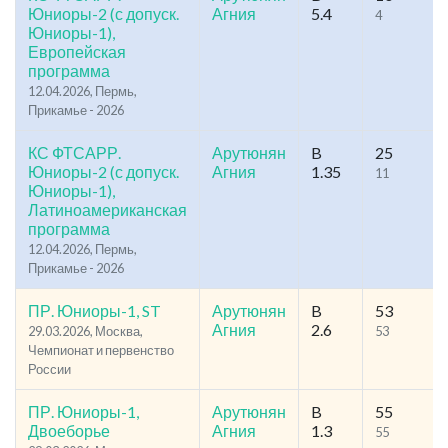
Юниоры-2 (с допуск.
Агния
5.4
4
Юниоры-1),
Европейская
программа
12.04.2026, Пермь,
Прикамье - 2026
КС ФТСАРР.
Арутюнян
B
25
Юниоры-2 (с допуск.
Агния
1.35
11
Юниоры-1),
Латиноамериканская
программа
12.04.2026, Пермь,
Прикамье - 2026
ПР. Юниоры-1, ST
Арутюнян
B
53
Агния
2.6
29.03.2026, Москва,
53
Чемпионат и первенство
России
ПР. Юниоры-1,
Арутюнян
B
55
Двоеборье
Агния
1.3
55