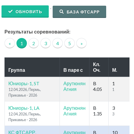
.
ОБНОВИТЬ
БАЗА ФТСАРР
Результаты соревнований:
«
1
2
3
4
5
»
Кл.
Группа
В паре с
Оч.
М.
Юниоры-1, ST
Арутюнян
B
1
Агния
4.05
12.04.2026, Пермь,
1
Прикамье - 2026
Юниоры-1, LA
Арутюнян
B
3
Агния
1.35
12.04.2026, Пермь,
3
Прикамье - 2026
КС ФТСАРР.
Арутюнян
B
10