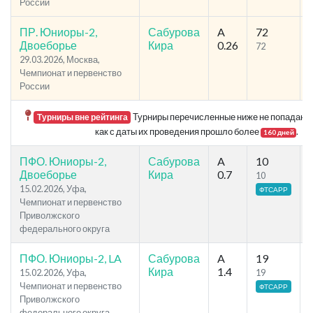
России
ПР. Юниоры-2,
Сабурова
A
72
Двоеборье
Кира
0.26
72
29.03.2026, Москва,
Чемпионат и первенство
России
Турниры перечисленные ниже не попадают в
Турниры вне рейтинга
как с даты их проведения прошло более
.
160 дней
ПФО. Юниоры-2,
Сабурова
A
10
Двоеборье
Кира
0.7
10
15.02.2026, Уфа,
ФТСАРР
Чемпионат и первенство
Приволжского
федерального округа
ПФО. Юниоры-2, LA
Сабурова
A
19
Кира
1.4
15.02.2026, Уфа,
19
Чемпионат и первенство
ФТСАРР
Приволжского
федерального округа