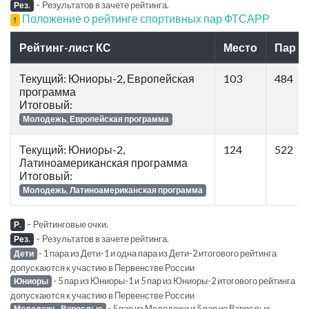
-
Результатов в зачете рейтинга.
Рез.
Положение о рейтинге спортивных пар ФТСАРР
!
Рейтинг-лист КС
Место
Пар
Текущий: Юниоры-2, Европейская
103
484
программа
Итоговый:
Молодежь, Европейская программа
Текущий: Юниоры-2,
124
522
Латиноамериканская программа
Итоговый:
Молодежь, Латиноамериканская программа
-
Рейтинговые очки.
Р.
-
Результатов в зачете рейтинга.
Рез.
- 1 пара из Дети-1 и одна пара из Дети-2 итогового рейтинга
Дети
допускаются к участию в Первенстве России
- 5 пар из Юниоры-1 и 5 пар из Юниоры-2 итогового рейтинга
Юниоры
допускаются к участию в Первенстве России
- 5 пар из Молодежи и 5 пар из Взрослых
Молодежь, Взрослые