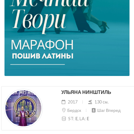
УЛЬЯНА НИНШТИЛЬ
2017
130 cм.
Бердск
Шаг Вперед
ST:
E
, LA:
E