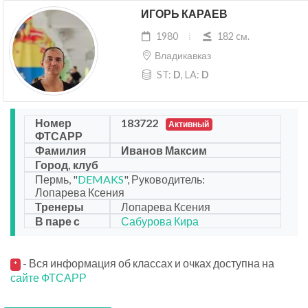
ИГОРЬ КАРАЕВ
1980
182 cм.
Владикавказ
ST:
D
, LA:
D
Номер
183722
Активный
ФТСАРР
Фамилия
Иванов Максим
Город, клуб
Пермь, "
DEMAKS
", Руководитель:
Лопарева Ксения
Тренеры
Лопарева Ксения
В паре с
Сабурова Кира
- Вся информация об классах и очках доступна на
*
сайте ФТСАРР