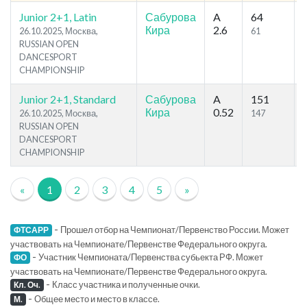
Junior 2+1, Latin
Сабурова
A
64
Кира
2.6
26.10.2025, Москва,
61
RUSSIAN OPEN
DANCESPORT
CHAMPIONSHIP
Junior 2+1, Standard
Сабурова
A
151
Кира
0.52
26.10.2025, Москва,
147
RUSSIAN OPEN
DANCESPORT
CHAMPIONSHIP
«
1
2
3
4
5
»
-
Прошел отбор на Чемпионат/Первенство России. Может
ФТСАРР
участвовать на Чемпионате/Первенстве Федерального округа.
-
Участник Чемпионата/Первенства субьекта РФ. Может
ФО
участвовать на Чемпионате/Первенстве Федерального округа.
-
Класс участника и полученные очки.
Кл. Оч.
-
Общее место и место в классе.
М.