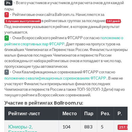
-
Всего участников и участников для расчета очков для каждой
Уч.
пары.
-
Рейтинговые очки сайта Ballroom.ru. Начисляются за
*
в рейтинговых группах за последние
.
5 лучших выступлений
160 дней
Под значением указываются рейтинг, в котором данный результат
учитывается.
-
Очки Всероссийского рейтинга ФТСАРР согласно
положению о
*
рейтинге спортивных пар ФТСАРР
. Дает право на пропуск туров на
ближайших Чемпионатах и Первенствах России. Финалисты и призеры
малых финалов последних Чемпионатов и первенств России
освобождены от набора рейтинговых очков и попадают в число пар,
пропускающие туры автоматически.
-
Очки Квалификационных соревнований ФТСАРР согласно
*
положению о квалификационных соревнованиях ФТСАРР
. В нем не
участвуют Финалисты и призеры малых финалов последних
Чемпионатов и первенств России а также ТОП-50 (ТОП-3 Дети) пар из
текущего рейтинга Всероссийских соревнований.
Участие в рейтингах Ballroom.ru:
Рейтинг-лист
Место
Пар
Рез.
Р.
Юниоры-2,
104
883
5
257.78