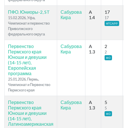
ПФО. Юниоры-2, ST
Сабурова
A
17
Кира
1.4
15.02.2026, Уфа,
17
Чемпионат и первенство
ФТСАРР
Приволжского
федерального округа
Первенство
Сабурова
A
2
Пермского края
Кира
1.3
2
Юноши и девушки
ФО
(14-15 лет),
Европейская
программа
25.01.2026, Пермь,
Чемпионат и Первенство
Пермского края
Первенство
Сабурова
A
5
Пермского края
Кира
1.3
5
Юноши и девушки
ФО
(14-15 лет),
Латиноамериканская