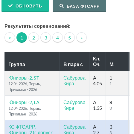
.
ОБНОВИТЬ
БАЗА ФТСАРР
Результаты соревнований:
«
1
2
3
4
5
»
Кл.
Группа
В паре с
Оч.
М.
Юниоры-2, ST
Сабурова
A
1
Кира
4.05
12.04.2026, Пермь,
1
Прикамье - 2026
Юниоры-2, LA
Сабурова
A
8
Кира
1.35
12.04.2026, Пермь,
8
Прикамье - 2026
КС ФТСАРР.
Сабурова
A
3
Юниоры-2 (с допуск.
Кира
2.7
3